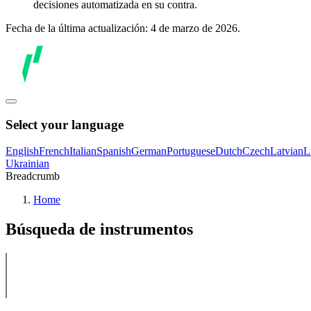
decisiones automatizada en su contra.
Fecha de la última actualización: 4 de marzo de 2026.
Select your language
English
French
Italian
Spanish
German
Portuguese
Dutch
Czech
Latvian
L
Ukrainian
Breadcrumb
Home
Búsqueda de instrumentos