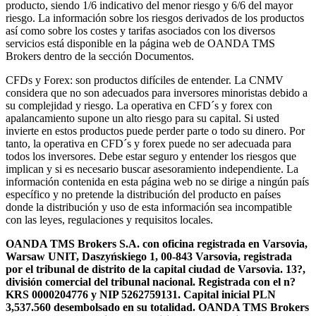
producto, siendo 1/6 indicativo del menor riesgo y 6/6 del mayor
riesgo. La información sobre los riesgos derivados de los productos
así como sobre los costes y tarifas asociados con los diversos
servicios está disponible en la página web de OANDA TMS
Brokers dentro de la sección Documentos.
CFDs y Forex: son productos difíciles de entender. La CNMV
considera que no son adecuados para inversores minoristas debido a
su complejidad y riesgo. La operativa en CFD´s y forex con
apalancamiento supone un alto riesgo para su capital. Si usted
invierte en estos productos puede perder parte o todo su dinero. Por
tanto, la operativa en CFD´s y forex puede no ser adecuada para
todos los inversores. Debe estar seguro y entender los riesgos que
implican y si es necesario buscar asesoramiento independiente. La
información contenida en esta página web no se dirige a ningún país
específico y no pretende la distribución del producto en países
donde la distribución y uso de esta información sea incompatible
con las leyes, regulaciones y requisitos locales.
OANDA TMS Brokers S.A. con oficina registrada en Varsovia,
Warsaw UNIT, Daszyńskiego 1, 00-843 Varsovia, registrada
por el tribunal de distrito de la capital ciudad de Varsovia. 13?,
división comercial del tribunal nacional. Registrada con el n?
KRS 0000204776 y NIP 5262759131. Capital inicial PLN
3,537.560 desembolsado en su totalidad. OANDA TMS Brokers