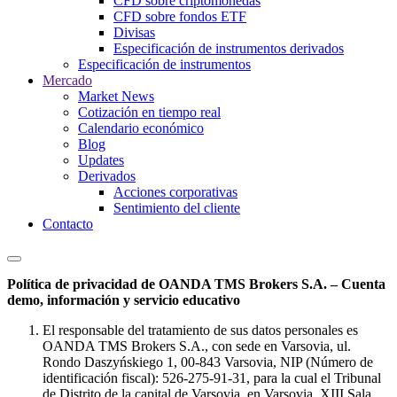
CFD sobre criptomonedas
CFD sobre fondos ETF
Divisas
Especificación de instrumentos derivados
Especificación de instrumentos
Mercado
Market News
Cotización en tiempo real
Calendario económico
Blog
Updates
Derivados
Acciones corporativas
Sentimiento del cliente
Contacto
Política de privacidad de OANDA TMS Brokers S.A. – Cuenta
demo, información y servicio educativo
El responsable del tratamiento de sus datos personales es
OANDA TMS Brokers S.A., con sede en Varsovia, ul.
Rondo Daszyńskiego 1, 00-843 Varsovia, NIP (Número de
identificación fiscal): 526-275-91-31, para la cual el Tribunal
de Distrito de la capital de Varsovia, en Varsovia, XIII Sala