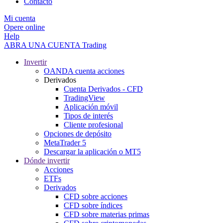
Contacto
Mi cuenta
Opere online
Help
ABRA UNA CUENTA
Trading
Invertir
OANDA cuenta acciones
Derivados
Cuenta Derivados - CFD
TradingView
Aplicación móvil
Tipos de interés
Cliente profesional
Opciones de depósito
MetaTrader 5
Descargar la aplicación o MT5
Dónde invertir
Acciones
ETFs
Derivados
CFD sobre acciones
CFD sobre índices
CFD sobre materias primas