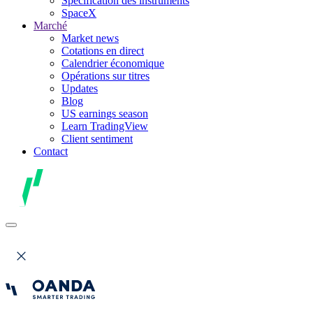
Spécification des instruments
SpaceX
Marché
Market news
Cotations en direct
Calendrier économique
Opérations sur titres
Updates
Blog
US earnings season
Learn TradingView
Client sentiment
Contact