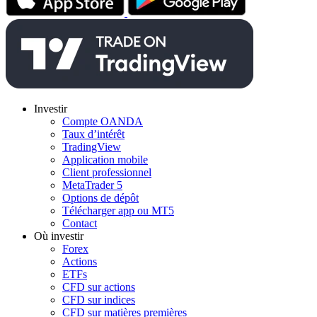
Investir
Compte OANDA
Taux d’intérêt
TradingView
Application mobile
Client professionnel
MetaTrader 5
Options de dépôt
Télécharger app ou MT5
Contact
Où investir
Forex
Actions
ETFs
CFD sur actions
CFD sur indices
CFD sur matières premières