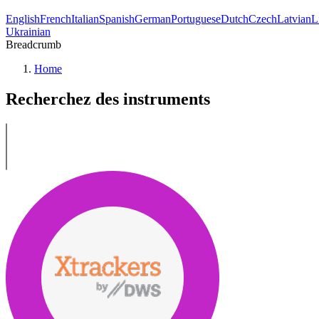
English
French
Italian
Spanish
German
Portuguese
Dutch
Czech
Latvian
L
Ukrainian
Breadcrumb
Home
Recherchez des instruments