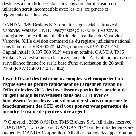
destinées à être diffusées dans des pays où leur diffusion ou
utilisation serait incompatible avec les lois, exigences et
réglementations locales.
OANDA TMS Brokers S.A. dont le siège social se trouve à
Varsovie, Warsaw UNIT, Daszyńskiego 1, 00-843 Varsovie,
enregistrée par le tribunal de district de la capitale de Varsovie à
Varsovie, XIIIe division commerciale du registre judiciaire national,
sous le numéro KRS 0000204776, numéro NIP 5262759131,
Capital initial : 3.537.560 PLN versé en totalité. OANDA TMS
Brokers S.A. est soumis à la surveillance de l'Autorité polonaise de
surveillance financière sur la base d'une autorisation du 26 avril
2004 (KPWiG-4021-54-1/2004).
Les CFD sont des instruments complexes et comportent un
risque élevé de perdre rapidement de l'argent en raison de
l'effet de levier. 76% des investisseurs particuliers perdent de
l'argent lorsqu'ils investissent dans des CFD avec ce
fournisseur. Vous devez vous demander si vous comprenez le
fonctionnement des CFD et si vous pouvez vous permettre de
prendre le risque de perdre votre argent.
@ Copyright 2026 OANDA TMS Brokers S.A. All rights reserved.
“OANDA”, “fxTrade” and OANDA’s “fx” family of trademarks are
owned by OANDA Corporation. All other trademarks appearing on