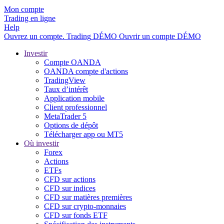
Mon compte
Trading en ligne
Help
Ouvrez un compte.
Trading
DÉMO
Ouvrir un compte DÉMO
Investir
Compte OANDA
OANDA compte d'actions
TradingView
Taux d’intérêt
Application mobile
Client professionnel
MetaTrader 5
Options de dépôt
Télécharger app ou MT5
Où investir
Forex
Actions
ETFs
CFD sur actions
CFD sur indices
CFD sur matières premières
CFD sur crypto-monnaies
CFD sur fonds ETF