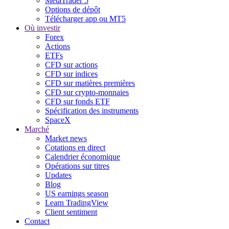
MetaTrader 5
Options de dépôt
Télécharger app ou MT5
Où investir
Forex
Actions
ETFs
CFD sur actions
CFD sur indices
CFD sur matières premières
CFD sur crypto-monnaies
CFD sur fonds ETF
Spécification des instruments
SpaceX
Marché
Market news
Cotations en direct
Calendrier économique
Opérations sur titres
Updates
Blog
US earnings season
Learn TradingView
Client sentiment
Contact