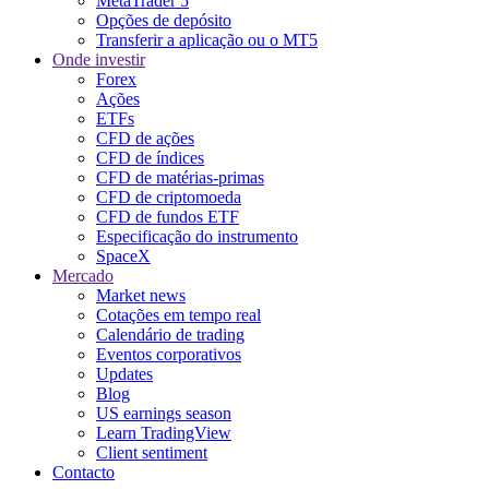
MetaTrader 5
Opções de depósito
Transferir a aplicação ou o MT5
Onde investir
Forex
Ações
ETFs
CFD de ações
CFD de índices
CFD de matérias-primas
CFD de criptomoeda
CFD de fundos ETF
Especificação do instrumento
SpaceX
Mercado
Market news
Cotações em tempo real
Calendário de trading
Eventos corporativos
Updates
Blog
US earnings season
Learn TradingView
Client sentiment
Contacto