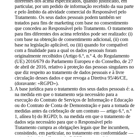
diferentes dos acima especificados, quando justificado, em
particular, por um pedido de informação recebido da sua parte
e pelo âmbito da atividade comercial do Responsável pelo
Tratamento. Os seus dados pessoais podem também ser
tratados para fins de marketing com base no consentimento
que concedeu ao Responsável pelo Tratamento. O tratamento
para fins diferentes dos acima referidos pode ser realizado: (i)
com base na obtenção de consentimento adicional, (ii) com
base na legislação aplicável, ou (iii) quando for compatível
com a finalidade para a qual os dados pessoais foram
originalmente recolhidos (Artigo 6.º, n.º 4, do Regulamento
(UE) 2016/679 do Parlamento Europeu e do Conselho, de 27
de abril de 2016, relativo à proteção das pessoas singulares no
que diz respeito ao tratamento de dados pessoais e à livre
circulação desses dados e que revoga a Diretiva 95/46/CE,
(doravante: «RGPD»).
A base jurídica para o tratamento dos seus dados pessoais é: a.
na medida em que o tratamento seja necessário para a
execução do Contrato de Serviços de Informação e Educação
ou do Contrato de Conta de Demonstração e para a tomada de
medidas antes da celebração de um contrato — artigo 6.º, n.º
1, alínea b) do RGPD; b. na medida em que o tratamento de
dados seja necessário para que o Responsável pelo
Tratamento cumpra as obrigações legais que lhe incumbem,
consistindo, em particular, no tratamento em conformidade —