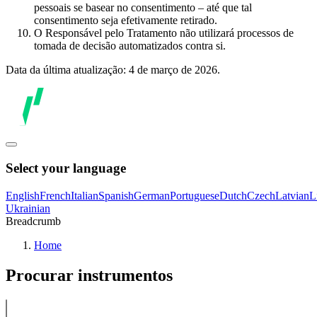
pessoais se basear no consentimento – até que tal
consentimento seja efetivamente retirado.
O Responsável pelo Tratamento não utilizará processos de
tomada de decisão automatizados contra si.
Data da última atualização: 4 de março de 2026.
Select your language
English
French
Italian
Spanish
German
Portuguese
Dutch
Czech
Latvian
L
Ukrainian
Breadcrumb
Home
Procurar instrumentos