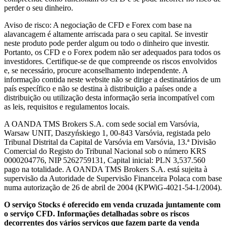
perder o seu dinheiro.
Aviso de risco: A negociação de CFD e Forex com base na
alavancagem é altamente arriscada para o seu capital. Se investir
neste produto pode perder algum ou todo o dinheiro que investir.
Portanto, os CFD e o Forex podem não ser adequados para todos os
investidores. Certifique-se de que compreende os riscos envolvidos
e, se necessário, procure aconselhamento independente. A
informação contida neste website não se dirige a destinatários de um
país específico e não se destina à distribuição a países onde a
distribuição ou utilização desta informação seria incompatível com
as leis, requisitos e regulamentos locais.
A OANDA TMS Brokers S.A. com sede social em Varsóvia,
Warsaw UNIT, Daszyńskiego 1, 00-843 Varsóvia, registada pelo
Tribunal Distrital da Capital de Varsóvia em Varsóvia, 13.ª Divisão
Comercial do Registo do Tribunal Nacional sob o número KRS
0000204776, NIP 5262759131, Capital inicial: PLN 3,537.560
pago na totalidade. A OANDA TMS Brokers S.A. está sujeita à
supervisão da Autoridade de Supervisão Financeira Polaca com base
numa autorização de 26 de abril de 2004 (KPWiG-4021-54-1/2004).
O serviço Stocks é oferecido em venda cruzada juntamente com
o serviço CFD. Informações detalhadas sobre os riscos
decorrentes dos vários serviços que fazem parte da venda