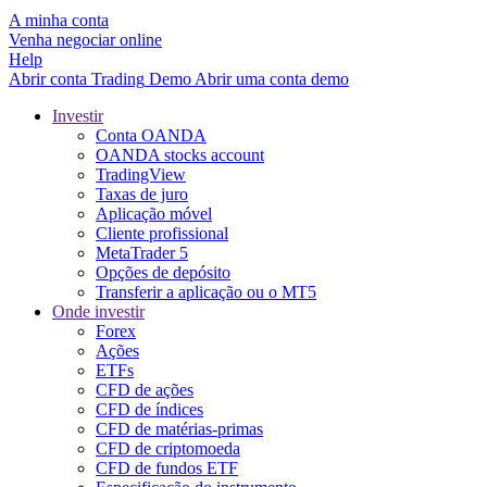
A minha conta
Venha negociar online
Help
Abrir conta
Trading
Demo
Abrir uma conta demo
Investir
Conta OANDA
OANDA stocks account
TradingView
Taxas de juro
Aplicação móvel
Cliente profissional
MetaTrader 5
Opções de depósito
Transferir a aplicação ou o MT5
Onde investir
Forex
Ações
ETFs
CFD de ações
CFD de índices
CFD de matérias-primas
CFD de criptomoeda
CFD de fundos ETF