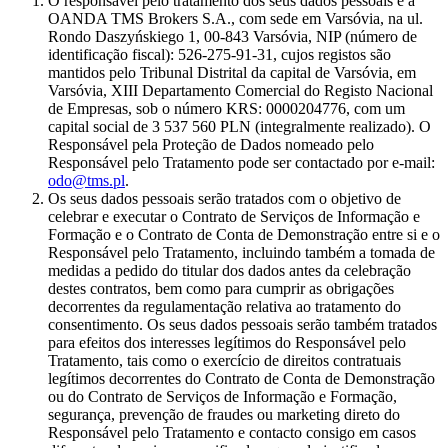
O responsável pelo tratamento dos seus dados pessoais é a
OANDA TMS Brokers S.A., com sede em Varsóvia, na ul.
Rondo Daszyńskiego 1, 00-843 Varsóvia, NIP (número de
identificação fiscal): 526-275-91-31, cujos registos são
mantidos pelo Tribunal Distrital da capital de Varsóvia, em
Varsóvia, XIII Departamento Comercial do Registo Nacional
de Empresas, sob o número KRS: 0000204776, com um
capital social de 3 537 560 PLN (integralmente realizado). O
Responsável pela Proteção de Dados nomeado pelo
Responsável pelo Tratamento pode ser contactado por e-mail:
odo@tms.pl
.
Os seus dados pessoais serão tratados com o objetivo de
celebrar e executar o Contrato de Serviços de Informação e
Formação e o Contrato de Conta de Demonstração entre si e o
Responsável pelo Tratamento, incluindo também a tomada de
medidas a pedido do titular dos dados antes da celebração
destes contratos, bem como para cumprir as obrigações
decorrentes da regulamentação relativa ao tratamento do
consentimento. Os seus dados pessoais serão também tratados
para efeitos dos interesses legítimos do Responsável pelo
Tratamento, tais como o exercício de direitos contratuais
legítimos decorrentes do Contrato de Conta de Demonstração
ou do Contrato de Serviços de Informação e Formação,
segurança, prevenção de fraudes ou marketing direto do
Responsável pelo Tratamento e contacto consigo em casos