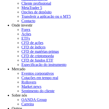
Cliente profissional
MetaTrader 5
Opções de depósito
Transferir a aplicação ou o MT5
Contacto
Onde investir
Forex
Ações
ETFs
CFD de ações
CFD de índices
CFD de matérias-primas
CFD de criptomoeda
CFD de fundos ETF
Especificação do instrumento
Mercado
Eventos corporativos
Cotações em tempo real
Rollovers
Market news
Sentimento do cliente
Sobre nós
OANDA Group
Carreira
Outros