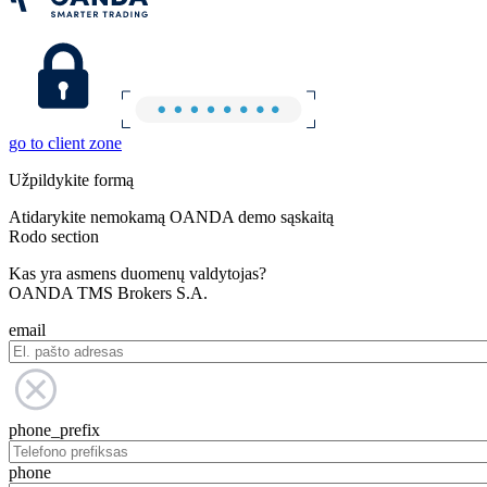
go to client zone
Užpildykite formą
Atidarykite nemokamą OANDA demo sąskaitą
Rodo section
Kas yra asmens duomenų valdytojas?
OANDA TMS Brokers S.A.
email
phone_prefix
phone