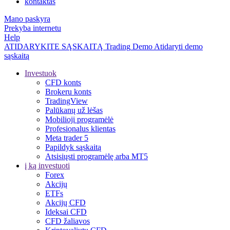
kontaktas
Mano paskyra
Prekyba internetu
Help
ATIDARYKITE SĄSKAITĄ
Trading
Demo
Atidaryti demo
sąskaitą
Investuok
CFD konts
Brokeru konts
TradingView
Palūkanų už lėšas
Mobilioji programėlė
Profesionalus klientas
Meta trader 5
Papildyk sąskaitą
Atsisiųsti programėlę arba MT5
į ką investuoti
Forex
Akcijų
ETFs
Akcijų CFD
Ideksai CFD
CFD žaliavos