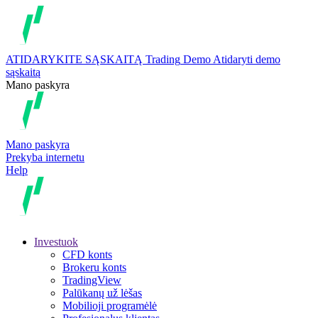
ATIDARYKITE SĄSKAITĄ
Trading
Demo
Atidaryti demo
sąskaitą
Mano paskyra
Mano paskyra
Prekyba internetu
Help
Investuok
CFD konts
Brokeru konts
TradingView
Palūkanų už lėšas
Mobilioji programėlė