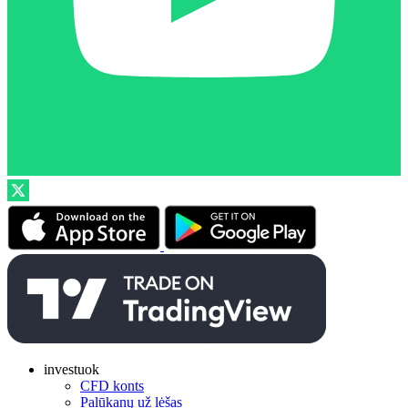
investuok
CFD konts
Palūkanų už lėšas