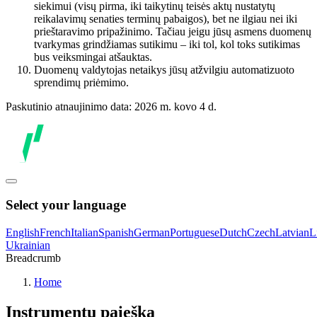
siekimui (visų pirma, iki taikytinų teisės aktų nustatytų
reikalavimų senaties terminų pabaigos), bet ne ilgiau nei iki
prieštaravimo pripažinimo. Tačiau jeigu jūsų asmens duomenų
tvarkymas grindžiamas sutikimu – iki tol, kol toks sutikimas
bus veiksmingai atšauktas.
Duomenų valdytojas netaikys jūsų atžvilgiu automatizuoto
sprendimų priėmimo.
Paskutinio atnaujinimo data: 2026 m. kovo 4 d.
Select your language
English
French
Italian
Spanish
German
Portuguese
Dutch
Czech
Latvian
L
Ukrainian
Breadcrumb
Home
Instrumentų paieška