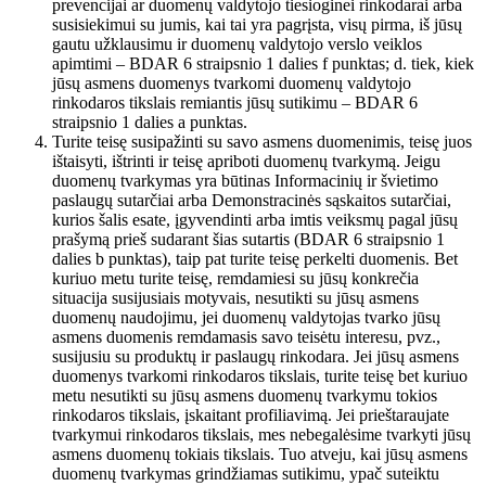
prevencijai ar duomenų valdytojo tiesioginei rinkodarai arba
susisiekimui su jumis, kai tai yra pagrįsta, visų pirma, iš jūsų
gautu užklausimu ir duomenų valdytojo verslo veiklos
apimtimi – BDAR 6 straipsnio 1 dalies f punktas; d. tiek, kiek
jūsų asmens duomenys tvarkomi duomenų valdytojo
rinkodaros tikslais remiantis jūsų sutikimu – BDAR 6
straipsnio 1 dalies a punktas.
Turite teisę susipažinti su savo asmens duomenimis, teisę juos
ištaisyti, ištrinti ir teisę apriboti duomenų tvarkymą. Jeigu
duomenų tvarkymas yra būtinas Informacinių ir švietimo
paslaugų sutarčiai arba Demonstracinės sąskaitos sutarčiai,
kurios šalis esate, įgyvendinti arba imtis veiksmų pagal jūsų
prašymą prieš sudarant šias sutartis (BDAR 6 straipsnio 1
dalies b punktas), taip pat turite teisę perkelti duomenis. Bet
kuriuo metu turite teisę, remdamiesi su jūsų konkrečia
situacija susijusiais motyvais, nesutikti su jūsų asmens
duomenų naudojimu, jei duomenų valdytojas tvarko jūsų
asmens duomenis remdamasis savo teisėtu interesu, pvz.,
susijusiu su produktų ir paslaugų rinkodara. Jei jūsų asmens
duomenys tvarkomi rinkodaros tikslais, turite teisę bet kuriuo
metu nesutikti su jūsų asmens duomenų tvarkymu tokios
rinkodaros tikslais, įskaitant profiliavimą. Jei prieštaraujate
tvarkymui rinkodaros tikslais, mes nebegalėsime tvarkyti jūsų
asmens duomenų tokiais tikslais. Tuo atveju, kai jūsų asmens
duomenų tvarkymas grindžiamas sutikimu, ypač suteiktu