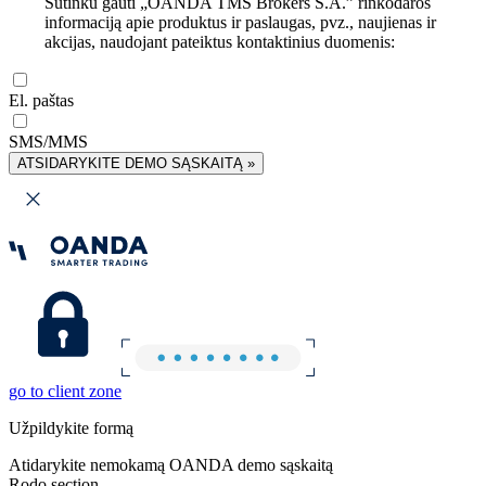
Sutinku gauti „OANDA TMS Brokers S.A.” rinkodaros
informaciją apie produktus ir paslaugas, pvz., naujienas ir
akcijas, naudojant pateiktus kontaktinius duomenis:
El. paštas
SMS/MMS
ATSIDARYKITE DEMO SĄSKAITĄ »
go to client zone
Užpildykite formą
Atidarykite nemokamą OANDA demo sąskaitą
Rodo section