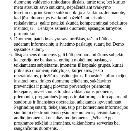
duomenų valdytojo rinkodaros tikslais, turite teisę bet kuriuo
metu atšaukti savo sutikimą, nepažeidžiant tvarkymo
teisėtumo, grindžiamo sutikimu iki jo atšaukimo. Jei manote,
kad jūsų duomenys tvarkomi pažeidžiant teisinius
reikalavimus, galite pateikti skundą kompetentingai priežiūros
institucijai – Lenkijos asmens duomenų apsaugos tarnybos
pirmininkui.
Duomenų pateikimas yra savanoriškas, tačiau būtinas
sudarant Informacinių ir švietimo paslaugų sutartį bei Demo
sąskaitos sutartį.
Jūsų asmens duomenys gali būti perduodami šioms subjektų
kategorijoms: bankams, greitųjų mokėjimų paslaugas
teikiantiems subjektams, įmonėms iš kapitalo grupės, kuriai
priklauso duomenų valdytojas, kurjeriams, pašto
operatoriams, priežiūros institucijoms, finansinės informacijos
institucijoms, rinkos duomenų teikėjams, sukčiavimo
prevencijos ir pinigų plovimo prevencijos priemonių
teikėjams, investicinius fondus valdančioms įmonėms,
priemonių, programinės įrangos ir platformų, skirtų aptarnauti
sandorius ir finansines operacijas, atliekamas įgyvendinant
Pagrindinę sutartį, tiekėjams, taip pat komercinės informacijos
siuntimui elektroninėmis ryšio priemonėmis, teisininkams,
audito įmonėms, konsultavimo įmonėms, „WhatsApp“
programos teikėjui ir įmonėms, teikiančioms serverius bei
saugančioms duomenis.