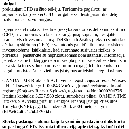
pinigai
prekiaujant CFD su šiuo teikėju. Turėtumėte pagalvoti, ar
suprantate, kaip veikia CFD ir ar galite sau leisti prisiimti didelę
riziką prarasti savo pinigus.
Ispėjimas dėl rizikos: Svertinė prekyba sandoriais dėl kainų skirtumo
(CFD) ir valiutomis yra labai rizikinga jūsų kapitalui, nes galite
prarasti visa investuota sumą. Dėl šios priežasties prekyba sandoriais
dėl kainų skirtumo (CFD) ir valiutomis gali būti tinkama ne visiems
investuotojams. Įsitikinkite, kad suprantate susijusias rizikas, o
prireikus – pasitarkite su nepriklausomais konsultantais. Informacija
pateikta šiame tinklapyje nera nukreipta į tam tikros šalies klientus, ir
nera skirta toms šalims kuriose šį informacija gali būti netinkama
pagal nurodytos šalies vietinius įstatymus ar teisinius reguliavimus.
OANDA TMS Brokers S.A. buveinės registracijos adresas: Warsaw
UNIT, Daszyńskiego 1, 00-843 Varšuva, įmonė registruota Įmonių
registre (Krajowy Rejestr Sądowy), registracijos Nr.: 0000204776.
Įstatinis kapitalas: 3,537.560 zlotų, sumokėtas pilnai. OANDA TMS
Brokers S.A. veiklą prižiuri Lenkijos Finansų Įstaigų Priežiūros
Tarnyba (KNF), pagal balandžio 26 d. 2004 metų įstatymą.
(KPWiG-4021-54-1/2004).
Stocks paslauga siūloma kaip kryžminio pardavimo dalis kartu
su paslauga CFD. Išsamią informaciją apie riziką, kylančią dėl