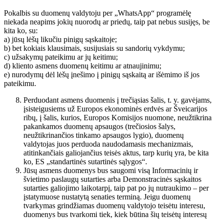
Pokalbis su duomenų valdytoju per „WhatsApp“ programėlę
niekada neapims jokių nuorodų ar priedų, taip pat nebus susijęs, be
kita ko, su:
a) jūsų lėšų likučiu pinigų sąskaitoje;
b) bet kokiais klausimais, susijusiais su sandorių vykdymu;
c) užsakymų pateikimu ar jų keitimu;
d) kliento asmens duomenų keitimu ar atnaujinimu;
e) nurodymų dėl lėšų įnešimo į pinigų sąskaitą ar išėmimo iš jos
pateikimu.
Perduodant asmens duomenis į trečiąsias šalis, t. y. gavėjams,
įsisteigusiems už Europos ekonominės erdvės ar Šveicarijos
ribų, į šalis, kurios, Europos Komisijos nuomone, neužtikrina
pakankamos duomenų apsaugos (trečiosios šalys,
neužtikrinančios tinkamo apsaugos lygio), duomenų
valdytojas juos perduoda naudodamasis mechanizmais,
atitinkančiais galiojančius teisės aktus, tarp kurių yra, be kita
ko, ES „standartinės sutartinės sąlygos“.
Jūsų asmens duomenys bus saugomi visą Informacinių ir
švietimo paslaugų sutarties arba Demonstracinės sąskaitos
sutarties galiojimo laikotarpį, taip pat po jų nutraukimo – per
įstatymuose nustatytą senaties terminą. Jeigu duomenų
tvarkymas grindžiamas duomenų valdytojo teisėtu interesu,
duomenys bus tvarkomi tiek, kiek būtina šių teisėtų interesų