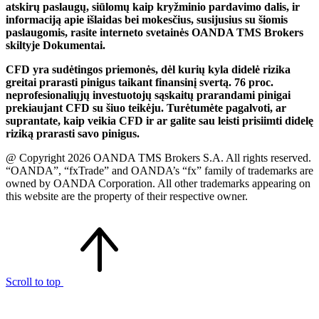
atskirų paslaugų, siūlomų kaip kryžminio pardavimo dalis, ir
informaciją apie išlaidas bei mokesčius, susijusius su šiomis
paslaugomis, rasite interneto svetainės OANDA TMS Brokers
skiltyje Dokumentai.
CFD yra sudėtingos priemonės, dėl kurių kyla didelė rizika
greitai prarasti pinigus taikant finansinį svertą. 76 proc.
neprofesionaliųjų investuotojų sąskaitų prarandami pinigai
prekiaujant CFD su šiuo teikėju. Turėtumėte pagalvoti, ar
suprantate, kaip veikia CFD ir ar galite sau leisti prisiimti didelę
riziką prarasti savo pinigus.
@ Copyright 2026 OANDA TMS Brokers S.A. All rights reserved.
“OANDA”, “fxTrade” and OANDA’s “fx” family of trademarks are
owned by OANDA Corporation. All other trademarks appearing on
this website are the property of their respective owner.
Scroll to top