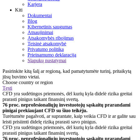
Karjera
Kiti
Dokumentai
Blog
Kibernetinis saugumas
Atnaujinimai
Atsakomybės ribojimas
Teisinė atsakomybė
Privatumo politika
Prieinamumo deklaracija
Slapukų nustatymai
Pasirinkite kitą šalį ar regioną, kad pamatytumėte turinį, pritaikytą
jūsų buvimo vietai.
Choose country or region
Tęsti
CFD yra sudėtingos priemonės, dėl kurių kyla didelė rizika greitai
prarasti pinigus taikant finansinį svertą.
76 proc. neprofesionaliųjų investuotojų sąskaitų prarandami
pinigai prekiaujant CFD su šiuo teikėju.
Turėtumėte pagalvoti, ar suprantate, kaip veikia CFD ir ar galite sau
leisti prisiimti didelę riziką prarasti savo pinigus.
CFD yra sudėtingos priemonės, dėl kurių kyla didelė rizika greitai
prarasti pinigus taikant finansinį svertą.
76 proc. neprofesionaliųjų investuotojų sąskaitų prarandami