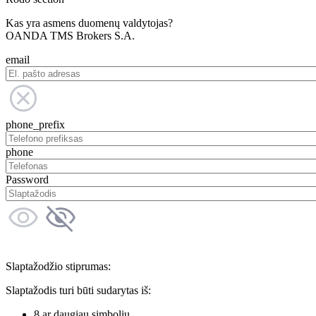
Kas yra asmens duomenų valdytojas?
OANDA TMS Brokers S.A.
email
phone_prefix
phone
Password
Slaptažodžio stiprumas:
Slaptažodis turi būti sudarytas iš:
8 ar daugiau simbolių