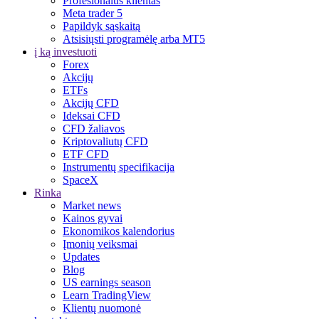
Profesionalus klientas
Meta trader 5
Papildyk sąskaitą
Atsisiųsti programėlę arba MT5
į ką investuoti
Forex
Akcijų
ETFs
Akcijų CFD
Ideksai CFD
CFD žaliavos
Kriptovaliutų CFD
ETF CFD
Instrumentų specifikacija
SpaceX
Rinka
Market news
Kainos gyvai
Ekonomikos kalendorius
Įmonių veiksmai
Updates
Blog
US earnings season
Learn TradingView
Klientų nuomonė