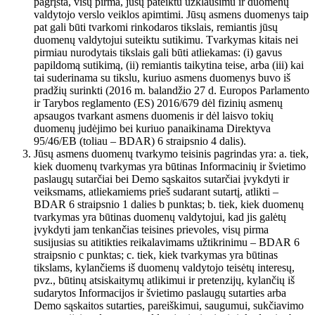
pagrįsta, visų pirma, jūsų pateiktu užklausimu ir duomenų
valdytojo verslo veiklos apimtimi. Jūsų asmens duomenys taip
pat gali būti tvarkomi rinkodaros tikslais, remiantis jūsų
duomenų valdytojui suteiktu sutikimu. Tvarkymas kitais nei
pirmiau nurodytais tikslais gali būti atliekamas: (i) gavus
papildomą sutikimą, (ii) remiantis taikytina teise, arba (iii) kai
tai suderinama su tikslu, kuriuo asmens duomenys buvo iš
pradžių surinkti (2016 m. balandžio 27 d. Europos Parlamento
ir Tarybos reglamento (ES) 2016/679 dėl fizinių asmenų
apsaugos tvarkant asmens duomenis ir dėl laisvo tokių
duomenų judėjimo bei kuriuo panaikinama Direktyva
95/46/EB (toliau – BDAR) 6 straipsnio 4 dalis).
Jūsų asmens duomenų tvarkymo teisinis pagrindas yra: a. tiek,
kiek duomenų tvarkymas yra būtinas Informacinių ir švietimo
paslaugų sutarčiai bei Demo sąskaitos sutarčiai įvykdyti ir
veiksmams, atliekamiems prieš sudarant sutartį, atlikti –
BDAR 6 straipsnio 1 dalies b punktas; b. tiek, kiek duomenų
tvarkymas yra būtinas duomenų valdytojui, kad jis galėtų
įvykdyti jam tenkančias teisines prievoles, visų pirma
susijusias su atitikties reikalavimams užtikrinimu – BDAR 6
straipsnio c punktas; c. tiek, kiek tvarkymas yra būtinas
tikslams, kylančiems iš duomenų valdytojo teisėtų interesų,
pvz., būtinų atsiskaitymų atlikimui ir pretenzijų, kylančių iš
sudarytos Informacijos ir švietimo paslaugų sutarties arba
Demo sąskaitos sutarties, pareiškimui, saugumui, sukčiavimo