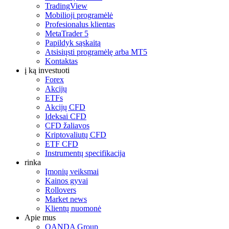
TradingView
Mobilioji programėlė
Profesionalus klientas
MetaTrader 5
Papildyk sąskaitą
Atsisiųsti programėlę arba MT5
Kontaktas
į ką investuoti
Forex
Akcijų
ETFs
Akcijų CFD
Ideksai CFD
CFD žaliavos
Kriptovaliutų CFD
ETF CFD
Instrumentų specifikacija
rinka
Įmonių veiksmai
Kainos gyvai
Rollovers
Market news
Klientų nuomonė
Apie mus
OANDA Group