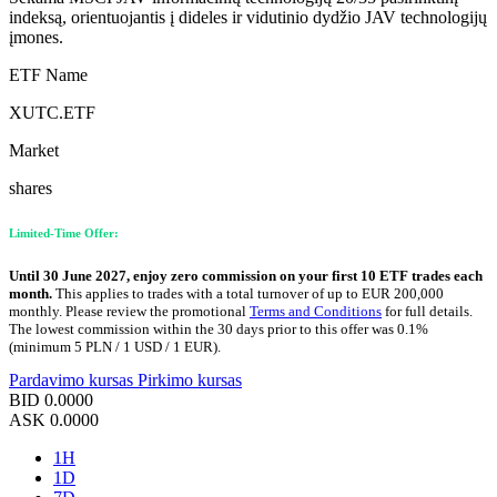
indeksą, orientuojantis į dideles ir vidutinio dydžio JAV technologijų
įmones.
ETF Name
XUTC.ETF
Market
shares
Limited-Time Offer:
Until 30 June 2027, enjoy zero commission on your first 10 ETF trades each
month.
This applies to trades with a total turnover of up to EUR 200,000
monthly. Please review the promotional
Terms and Conditions
for full details.
The lowest commission within the 30 days prior to this offer was 0.1%
(minimum 5 PLN / 1 USD / 1 EUR).
Pardavimo kursas
Pirkimo kursas
BID
0.0000
ASK
0.0000
1H
1D