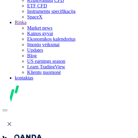
Kriptovaliutų CFD
ETF CFD
Instrumentų specifikacija
SpaceX
Rinka
Market news
Kainos gyvai
Ekonomikos kalendorius
Įmonių veiksmai
Updates
Blog
US earnings season
Learn TradingView
Klientų nuomonė
kontaktas