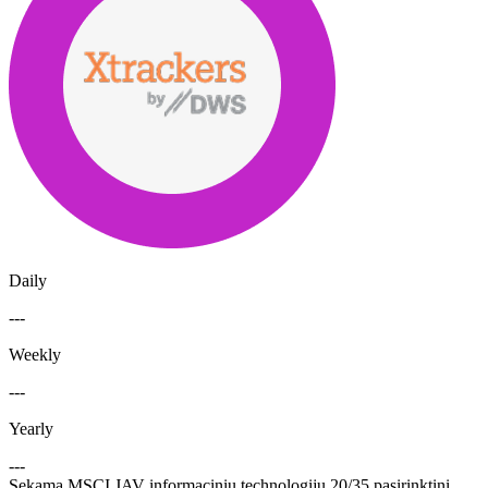
Daily
---
Weekly
---
Yearly
---
Sekama MSCI JAV informacinių technologijų 20/35 pasirinktinį