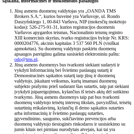
sąskaita, informacinės ir mokomosios paslaugos
Jūsų asmens duomenų valdytojas yra „OANDA TMS
Brokers S.A.“, kurios buveinė yra Varšuvoje, ul. Rondo
Daszyńskiego 1, 00-843 Varšuva, NIP (mokesčių mokėtojo
kodas): 526-275-91-31, kurios registracijos duomenis
Varšuvos apygardos teismas, Nacionalinio teismų registro
XIII komercinis skyrius, tvarko registracijos byloje Nr. KRS:
0000204776, akcinis kapitalas 3 537 560 PLN (visiškai
apmokėtas). Su duomenų valdytojo paskirtu duomenų
apsaugos pareigūnu galima susisiekti elektroniniu paštu:
odo@tms.pl
.
Jūsų asmens duomenys bus tvarkomi siekiant sudaryti ir
vykdyti Informacinių bei švietimo paslaugų sutartį ir
Demonstracinės sąskaitos sutartį tarp jūsų ir duomenų
valdytojo, įskaitant veiksmus, kurių imamasi duomenų
subjekto prašymu prieš sudarant šias sutartis, taip pat siekiant
įvykdyti įsipareigojimus, kylančius iš teisės aktų dėl sutikimo
tvarkymo. Jūsų asmens duomenys taip pat bus tvarkomi
duomenų valdytojo teisėtų interesų tikslais, pavyzdžiui, teisėtų
sutartinių reikalavimų, kylančių iš demo sąskaitos sutarties
arba informacinių ir švietimo paslaugų sutarties,
įgyvendinimo, saugumo, sukčiavimo prevencijos arba
duomenų valdytojo tiesioginės rinkodaros ir susisiekimo su
jumis kitais nei pirmiau nurodytais atvejais, kai tai yra