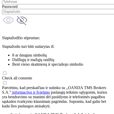
Password
Slaptažodžio stiprumas:
Slaptažodis turi būti sudarytas iš:
8 ar daugiau simbolių
Didžiųjų ir mažųjų raidžių
Bent vieno skaitmenų ir specialiojo simbolio
Check all consents
Patvirtinu, kad perskaičiau ir sutinku su „OANDA TMS Brokers
S.A.”
informacijos ir švietimo
paslaugų teikimo sąlygomis, kurios
yra bendravimo su manimi dėl pasiūlymo ir telefoninės pagalbos
sąskaitos tvarkymo klausimais pagrindas. Suprantu, kad galiu bet
kada šios paslaugos atsisakyti.