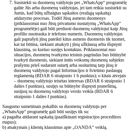
Susisiekti su duomenų valdytoju per „WhatsApp“ programėlę
galite Jūs arba duomenų valdytojas, jei tam reikia susisiekti su
Jumis, kad būtų užbaigtas sąskaitos (realiąją sąskaitą)
atidarymo procesas. Todėl Jūsų asmens duomenys
(priklausomai nuo Jūsų privatumo nustatymų „WhatsApp“
programėlėje) gali būti perduoti duomenų valdytojui kaip Jūsų
profilio nuotrauka ir telefono numeris. Duomenų valdytojas
gali paprašyti jūsų pateikti kitus asmens duomenis tik tuomet,
kai tai būtina, siekiant atsakyti į jūsų užklausą arba išspręsti
klausimą, su kuriuo susijęs kontaktas. Priklausomai nuo
situacijos, duomenų tvarkymo teisinis pagrindas bus būtinybė
tvarkyti duomenis, siekiant imtis veiksmų duomenų subjekto
prašymu prieš sudarant sutartį arba susitarimą tarp jūsų ir
duomenų valdytojo pagal Informacijos ir švietimo paslaugų
reglamentą (BDAR 6 straipsnio 1 b punktas); o kitais atvejais
– duomenų valdytojo teisėtas interesas (BDAR 6 straipsnio 1
dalies f punktas), susijęs su būtinybe išspręsti pranešimą,
susijusį su duomenų valdytojo verslo veikla (BDAR 6
straipsnio 1 dalies f punktas).
Saugumo sumetimais pokalbis su duomenų valdytoju per
„WhatsApp“ programėlę gali būti susijęs tik su:
a) pagalba atidarant sąskaitą (paaiškinant registracijos procedūros
etapus);
b) atsakymais į klientų klausimus apie „OANDA“ veiklą.