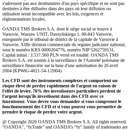
s'adressent pas aux destinataires d'un pays spécifique et ne sont pas
destinées à être diffusées dans des pays où leur diffusion ou
utilisation serait incompatible avec les lois, exigences et
réglementations locales.
OANDA TMS Brokers S.A. dont le siège social se trouve à
Varsovie, Warsaw UNIT, Daszyńskiego 1, 00-843 Varsovie,
enregistrée par le tribunal de district de la capitale de Varsovie à
Varsovie, XIIIe division commerciale du registre judiciaire national,
sous le numéro KRS 0000204776, numéro NIP 5262759131,
Capital initial : 3.537.560 PLN versé en totalité. OANDA TMS
Brokers S.A. est soumis à la surveillance de l'Autorité polonaise de
surveillance financière sur la base d'une autorisation du 26 avril
2004 (KPWiG-4021-54-1/2004).
Les CFD sont des instruments complexes et comportent un
risque élevé de perdre rapidement de l'argent en raison de
l'effet de levier. 76% des investisseurs particuliers perdent de
l'argent lorsqu'ils investissent dans des CFD avec ce
fournisseur. Vous devez vous demander si vous comprenez le
fonctionnement des CFD et si vous pouvez vous permettre de
prendre le risque de perdre votre argent.
@ Copyright 2026 OANDA TMS Brokers S.A. All rights reserved.
“OANDA”, “fxTrade” and OANDA’s “fx” family of trademarks are