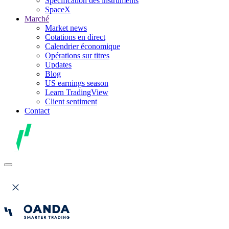
Spécification des instruments
SpaceX
Marché
Market news
Cotations en direct
Calendrier économique
Opérations sur titres
Updates
Blog
US earnings season
Learn TradingView
Client sentiment
Contact