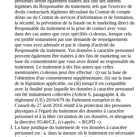
personnel seront également traitées aux fins des intérêts
légitimes du Responsable du traitement, tels que l'exercice de
droits contractuels légitimes découlant du Contrat de compte
démo ou du Contrat de services d'information et de formation,
la sécurité, la prévention de la fraude ou le marketing direct du
Responsable du traitement et la prise de contact avec vous
dans des cas autres que ceux spécifiés ci-dessus, lorsque cela
est justifié notamment par une demande de renseignements
que vous avez adressée et par le champ d'activité du
Responsable du traitement. Vos données à caractère personnel
peuvent également être traitées à des fins de marketing sur la
base du consentement que vous avez donné au responsable du
traitement. Le traitement à des fins autres que celles
mentionnées ci-dessus peut être effectué : (i) sur la base de
l'obtention d'un consentement supplémentaire, (ii) sur la base
de la législation applicable, ou (iii) lorsqu'il est compatible
avec la finalité pour laquelle les données à caractère personnel
ont été initialement collectées (Article 6, paragraphe 4, du
règlement (UE) 2016/679 du Parlement européen et du
Conseil du 27 avril 2016 relatif à la protection des personnes
physiques à l'égard du traitement des données à caractère
personnel et à la libre circulation de ces données, et abrogeant
la directive 95/46/CE, (ci-après : « RGPD »).
La base juridique du traitement de vos données à caractère
personnel est : a. dans la mesure où le traitement est nécessaire