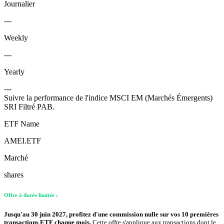
Journalier
---
Weekly
---
Yearly
---
Suivre la performance de l'indice MSCI EM (Marchés Émergents)
SRI Filtré PAB.
ETF Name
AMEI.ETF
Marché
shares
Offre à durée limitée :
Jusqu'au 30 juin 2027, profitez d'une commission nulle sur vos 10 premières
transactions ETF chaque mois.
Cette offre s'applique aux transactions dont le