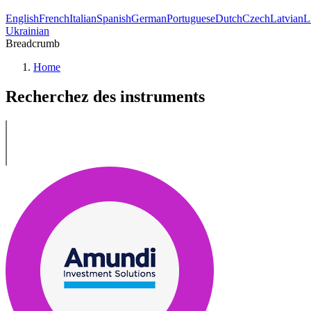
English
French
Italian
Spanish
German
Portuguese
Dutch
Czech
Latvian
L
Ukrainian
Breadcrumb
Home
Recherchez des instruments