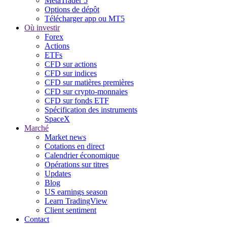
MetaTrader 5
Options de dépôt
Télécharger app ou MT5
Où investir
Forex
Actions
ETFs
CFD sur actions
CFD sur indices
CFD sur matières premières
CFD sur crypto-monnaies
CFD sur fonds ETF
Spécification des instruments
SpaceX
Marché
Market news
Cotations en direct
Calendrier économique
Opérations sur titres
Updates
Blog
US earnings season
Learn TradingView
Client sentiment
Contact