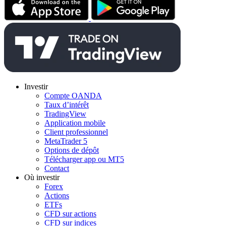
Investir
Compte OANDA
Taux d’intérêt
TradingView
Application mobile
Client professionnel
MetaTrader 5
Options de dépôt
Télécharger app ou MT5
Contact
Où investir
Forex
Actions
ETFs
CFD sur actions
CFD sur indices