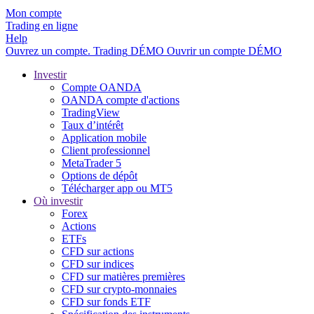
Mon compte
Trading en ligne
Help
Ouvrez un compte.
Trading
DÉMO
Ouvrir un compte DÉMO
Investir
Compte OANDA
OANDA compte d'actions
TradingView
Taux d’intérêt
Application mobile
Client professionnel
MetaTrader 5
Options de dépôt
Télécharger app ou MT5
Où investir
Forex
Actions
ETFs
CFD sur actions
CFD sur indices
CFD sur matières premières
CFD sur crypto-monnaies
CFD sur fonds ETF