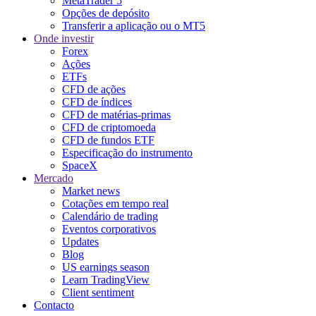
MetaTrader 5
Opções de depósito
Transferir a aplicação ou o MT5
Onde investir
Forex
Ações
ETFs
CFD de ações
CFD de índices
CFD de matérias-primas
CFD de criptomoeda
CFD de fundos ETF
Especificação do instrumento
SpaceX
Mercado
Market news
Cotações em tempo real
Calendário de trading
Eventos corporativos
Updates
Blog
US earnings season
Learn TradingView
Client sentiment
Contacto