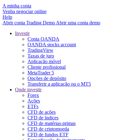
A minha conta
Venha negociar online
Help
Abrir conta
Trading
Demo
Abrir uma conta demo
Investir
Conta OANDA
OANDA stocks account
TradingView
Taxas de juro
Aplicação móvel
Cliente profissional
MetaTrader 5
Opções de depósito
Transferir a aplicação ou o MT5
Onde investir
Forex
Ações
ETFs
CFD de ações
CFD de índices
CFD de matérias-primas
CFD de criptomoeda
CFD de fundos ETF