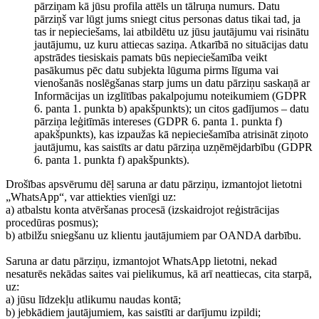
pārziņam kā jūsu profila attēls un tālruņa numurs. Datu
pārziņš var lūgt jums sniegt citus personas datus tikai tad, ja
tas ir nepieciešams, lai atbildētu uz jūsu jautājumu vai risinātu
jautājumu, uz kuru attiecas saziņa. Atkarībā no situācijas datu
apstrādes tiesiskais pamats būs nepieciešamība veikt
pasākumus pēc datu subjekta lūguma pirms līguma vai
vienošanās noslēgšanas starp jums un datu pārziņu saskaņā ar
Informācijas un izglītības pakalpojumu noteikumiem (GDPR
6. panta 1. punkta b) apakšpunkts); un citos gadījumos – datu
pārziņa leģitīmās intereses (GDPR 6. panta 1. punkta f)
apakšpunkts), kas izpaužas kā nepieciešamība atrisināt ziņoto
jautājumu, kas saistīts ar datu pārziņa uzņēmējdarbību (GDPR
6. panta 1. punkta f) apakšpunkts).
Drošības apsvērumu dēļ saruna ar datu pārziņu, izmantojot lietotni
„WhatsApp“, var attiekties vienīgi uz:
a) atbalstu konta atvēršanas procesā (izskaidrojot reģistrācijas
procedūras posmus);
b) atbilžu sniegšanu uz klientu jautājumiem par OANDA darbību.
Saruna ar datu pārziņu, izmantojot WhatsApp lietotni, nekad
nesaturēs nekādas saites vai pielikumus, kā arī neattiecas, cita starpā,
uz:
a) jūsu līdzekļu atlikumu naudas kontā;
b) jebkādiem jautājumiem, kas saistīti ar darījumu izpildi;