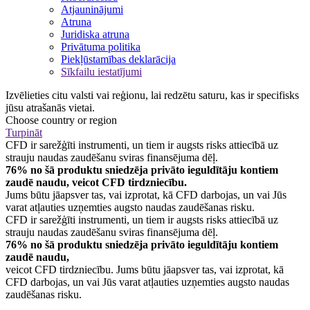
Atjauninājumi
Atruna
Juridiska atruna
Privātuma politika
Piekļūstamības deklarācija
Sīkfailu iestatījumi
Izvēlieties citu valsti vai reģionu, lai redzētu saturu, kas ir specifisks
jūsu atrašanās vietai.
Choose country or region
Turpināt
CFD ir sarežģīti instrumenti, un tiem ir augsts risks attiecībā uz
strauju naudas zaudēšanu sviras finansējuma dēļ.
76% no šā produktu sniedzēja privāto ieguldītāju kontiem
zaudē naudu, veicot CFD tirdzniecību.
Jums būtu jāapsver tas, vai izprotat, kā CFD darbojas, un vai Jūs
varat atļauties uzņemties augsto naudas zaudēšanas risku.
CFD ir sarežģīti instrumenti, un tiem ir augsts risks attiecībā uz
strauju naudas zaudēšanu sviras finansējuma dēļ.
76% no šā produktu sniedzēja privāto ieguldītāju kontiem
zaudē naudu,
veicot CFD tirdzniecību. Jums būtu jāapsver tas, vai izprotat, kā
CFD darbojas, un vai Jūs varat atļauties uzņemties augsto naudas
zaudēšanas risku.