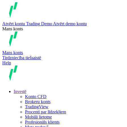
Atvērt kontu
Trading
Demo
Atvērt demo kontu
Mans konts
Mans konts
Tirdzniecība tiešsaistē
Help
Investē
Konto CFD
Brokeru konts
TradingView
Procenti par līdzekļiem
Mobilā lietotne
Profesionāls klients