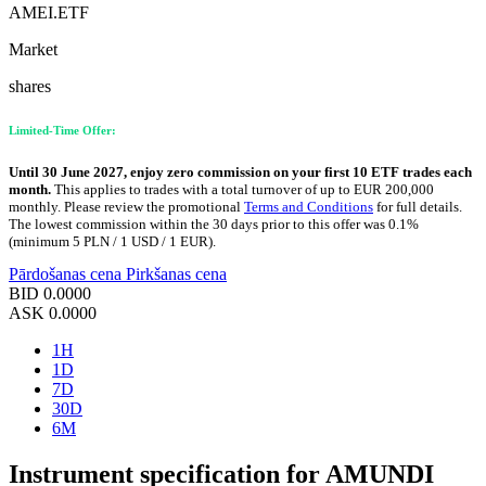
AMEI.ETF
Market
shares
Limited-Time Offer:
Until 30 June 2027, enjoy zero commission on your first 10 ETF trades each
month.
This applies to trades with a total turnover of up to EUR 200,000
monthly. Please review the promotional
Terms and Conditions
for full details.
The lowest commission within the 30 days prior to this offer was 0.1%
(minimum 5 PLN / 1 USD / 1 EUR).
Pārdošanas cena
Pirkšanas cena
BID
0.0000
ASK
0.0000
1H
1D
7D
30D
6M
Instrument specification for AMUNDI