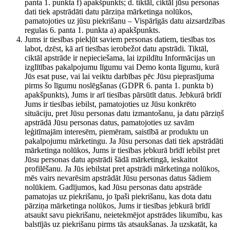
panta 1. punkta f) apakšpunkts; d. tiktāl, ciktāl jūsu personas
dati tiek apstrādāti datu pārziņa mārketinga nolūkos,
pamatojoties uz jūsu piekrišanu – Vispārīgās datu aizsardzības
regulas 6. panta 1. punkta a) apakšpunkts.
Jums ir tiesības piekļūt saviem personas datiem, tiesības tos
labot, dzēst, kā arī tiesības ierobežot datu apstrādi. Tiktāl,
ciktāl apstrāde ir nepieciešama, lai izpildītu Informācijas un
izglītības pakalpojumu līgumu vai Demo konta līgumu, kurā
Jūs esat puse, vai lai veiktu darbības pēc Jūsu pieprasījuma
pirms šo līgumu noslēgšanas (GDPR 6. panta 1. punkta b)
apakšpunkts), Jums ir arī tiesības pārsūtīt datus. Jebkurā brīdī
Jums ir tiesības iebilst, pamatojoties uz Jūsu konkrēto
situāciju, pret Jūsu personas datu izmantošanu, ja datu pārziņš
apstrādā Jūsu personas datus, pamatojoties uz savām
leģitīmajām interesēm, piemēram, saistībā ar produktu un
pakalpojumu mārketingu. Ja Jūsu personas dati tiek apstrādāti
mārketinga nolūkos, Jums ir tiesības jebkurā brīdī iebilst pret
Jūsu personas datu apstrādi šādā mārketingā, ieskaitot
profilēšanu. Ja Jūs iebilstat pret apstrādi mārketinga nolūkos,
mēs vairs nevarēsim apstrādāt Jūsu personas datus šādiem
nolūkiem. Gadījumos, kad Jūsu personas datu apstrāde
pamatojas uz piekrišanu, jo īpaši piekrišanu, kas dota datu
pārziņa mārketinga nolūkos, Jums ir tiesības jebkurā brīdī
atsaukt savu piekrišanu, neietekmējot apstrādes likumību, kas
balstījās uz piekrišanu pirms tās atsaukšanas. Ja uzskatāt, ka