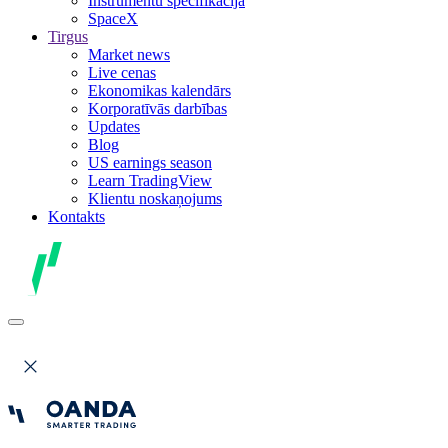
Instrumentu specifikācija
SpaceX
Tirgus
Market news
Live cenas
Ekonomikas kalendārs
Korporatīvās darbības
Updates
Blog
US earnings season
Learn TradingView
Klientu noskaņojums
Kontakts