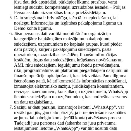
jūsu dati tiek apstrādāti, pārkāpjot likuma prasības, varat
iesniegt sūdzību kompetentajai uzraudzības iestādei – Polijas
Personas datu aizsardzības biroja priekšsēdētājam.
Datu sniegšana ir brīvprātīga, taču tā ir nepieciešama, lai
noslēgtu Informācijas un izglītības pakalpojumu līgumu un
Demo konta līgumu.
Jūsu personas dati var tikt nodoti šādām organizāciju
kategorijām: bankām, ātro maksājumu pakalpojumu
sniedzējiem, uzņēmumiem no kapitāla grupas, kurai pieder
datu pārziņš, kurjeru pakalpojumu sniedzējiem, pasta
operatoriem, uzraudzības iestādēm, finanšu informācijas
iestādēm, tirgus datu sniedzējiem, krāpšanas novēršanas un
AML rīku sniedzējiem, ieguldījumu fondu pārvaldītājiem,
rīku, programmatūras un platformu piegādātājiem darījumu un
finanšu operāciju apkalpošanai, kas tiek veiktas Pamatlīguma
īstenošanas gaitā, kā arī komerciālās informācijas nosūtīšanai,
izmantojot elektronisko saziņu, juridiskajiem konsultantiem,
revīzijas uzņēmumiem, konsultāciju uzņēmumiem, WhatsApp
lietotnes sniedzējam un uzņēmumiem, kas nodrošina serverus
un datu uzglabāšanu.
Saziņu ar datu pārziņu, izmantojot lietotni „WhatsApp“, var
uzsākt gan jūs, gan datu pārziņš, ja ir nepieciešams sazināties
ar jums, lai pabeigtu konta (reālā konta) atvēršanas procesu.
Tādējādi jūsu personas dati (atkarībā no jūsu privātuma
iestatījumiem lietotnē „WhatsApp“) var tikt nosūtīti datu