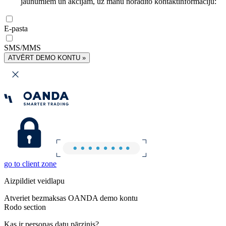
jaunumiem un akcijām, uz manu norādīto kontaktinformāciju:
E-pasta
SMS/MMS
ATVĒRT DEMO KONTU »
go to client zone
Aizpildiet veidlapu
Atveriet bezmaksas OANDA demo kontu
Rodo section
Kas ir personas datu pārzinis?