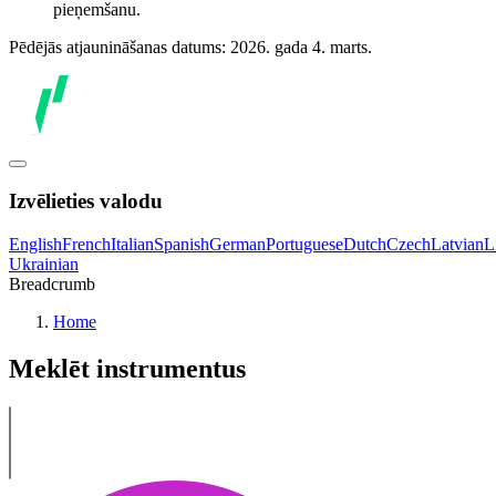
pieņemšanu.
Pēdējās atjaunināšanas datums: 2026. gada 4. marts.
Izvēlieties valodu
English
French
Italian
Spanish
German
Portuguese
Dutch
Czech
Latvian
L
Ukrainian
Breadcrumb
Home
Meklēt instrumentus