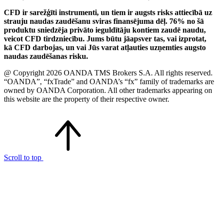
CFD ir sarežģīti instrumenti, un tiem ir augsts risks attiecībā uz
strauju naudas zaudēšanu sviras finansējuma dēļ. 76% no šā
produktu sniedzēja privāto ieguldītāju kontiem zaudē naudu,
veicot CFD tirdzniecību. Jums būtu jāapsver tas, vai izprotat,
kā CFD darbojas, un vai Jūs varat atļauties uzņemties augsto
naudas zaudēšanas risku.
@ Copyright 2026 OANDA TMS Brokers S.A. All rights reserved.
“OANDA”, “fxTrade” and OANDA’s “fx” family of trademarks are
owned by OANDA Corporation. All other trademarks appearing on
this website are the property of their respective owner.
Scroll to top