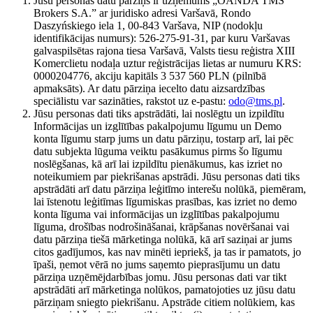
Jūsu personas datu pārziņš ir uzņēmums „OANDA TMS
Brokers S.A.” ar juridisko adresi Varšavā, Rondo
Daszyńskiego iela 1, 00-843 Varšava, NIP (nodokļu
identifikācijas numurs): 526-275-91-31, par kuru Varšavas
galvaspilsētas rajona tiesa Varšavā, Valsts tiesu reģistra XIII
Komerclietu nodaļa uztur reģistrācijas lietas ar numuru KRS:
0000204776, akciju kapitāls 3 537 560 PLN (pilnībā
apmaksāts). Ar datu pārziņa iecelto datu aizsardzības
speciālistu var sazināties, rakstot uz e-pastu:
odo@tms.pl
.
Jūsu personas dati tiks apstrādāti, lai noslēgtu un izpildītu
Informācijas un izglītības pakalpojumu līgumu un Demo
konta līgumu starp jums un datu pārziņu, tostarp arī, lai pēc
datu subjekta lūguma veiktu pasākumus pirms šo līgumu
noslēgšanas, kā arī lai izpildītu pienākumus, kas izriet no
noteikumiem par piekrišanas apstrādi. Jūsu personas dati tiks
apstrādāti arī datu pārziņa leģitīmo interešu nolūkā, piemēram,
lai īstenotu leģitīmas līgumiskas prasības, kas izriet no demo
konta līguma vai informācijas un izglītības pakalpojumu
līguma, drošības nodrošināšanai, krāpšanas novēršanai vai
datu pārziņa tiešā mārketinga nolūkā, kā arī saziņai ar jums
citos gadījumos, kas nav minēti iepriekš, ja tas ir pamatots, jo
īpaši, ņemot vērā no jums saņemto pieprasījumu un datu
pārziņa uzņēmējdarbības jomu. Jūsu personas dati var tikt
apstrādāti arī mārketinga nolūkos, pamatojoties uz jūsu datu
pārziņam sniegto piekrišanu. Apstrāde citiem nolūkiem, kas