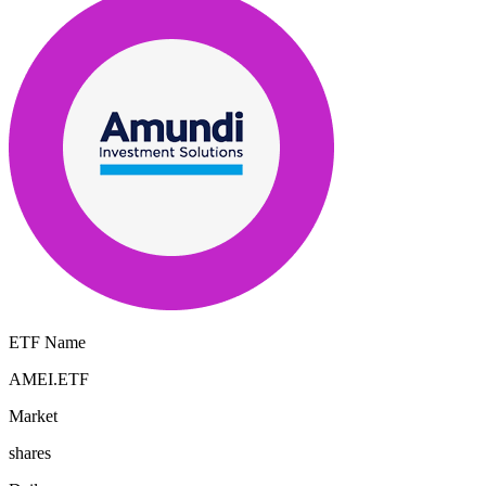
ETF Name
AMEI.ETF
Market
shares