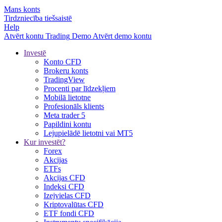
Mans konts
Tirdzniecība tiešsaistē
Help
Atvērt kontu
Trading
Demo
Atvērt demo kontu
Investē
Konto CFD
Brokeru konts
TradingView
Procenti par līdzekļiem
Mobilā lietotne
Profesionāls klients
Meta trader 5
Papildini kontu
Lejupielādē lietotni vai MT5
Kur investēt?
Forex
Akcijas
ETFs
Akcijas CFD
Indeksi CFD
Izejvielas CFD
Kriptovalūtas CFD
ETF fondi CFD