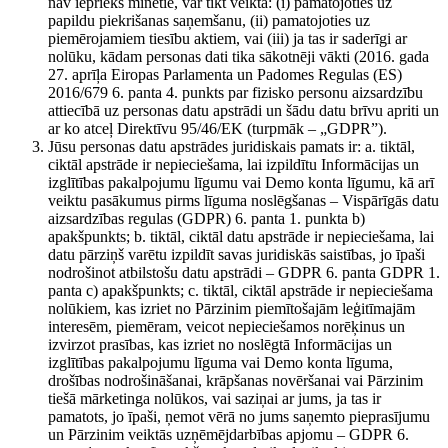
nav iepriekš minētie, var tikt veikta: (i) pamatojoties uz
papildu piekrišanas saņemšanu, (ii) pamatojoties uz
piemērojamiem tiesību aktiem, vai (iii) ja tas ir saderīgi ar
nolūku, kādam personas dati tika sākotnēji vākti (2016. gada
27. aprīļa Eiropas Parlamenta un Padomes Regulas (ES)
2016/679 6. panta 4. punkts par fizisko personu aizsardzību
attiecībā uz personas datu apstrādi un šādu datu brīvu apriti un
ar ko atceļ Direktīvu 95/46/EK (turpmāk – „GDPR”).
Jūsu personas datu apstrādes juridiskais pamats ir: a. tiktāl,
ciktāl apstrāde ir nepieciešama, lai izpildītu Informācijas un
izglītības pakalpojumu līgumu vai Demo konta līgumu, kā arī
veiktu pasākumus pirms līguma noslēgšanas – Vispārīgās datu
aizsardzības regulas (GDPR) 6. panta 1. punkta b)
apakšpunkts; b. tiktāl, ciktāl datu apstrāde ir nepieciešama, lai
datu pārziņš varētu izpildīt savas juridiskās saistības, jo īpaši
nodrošinot atbilstošu datu apstrādi – GDPR 6. panta GDPR 1.
panta c) apakšpunkts; c. tiktāl, ciktāl apstrāde ir nepieciešama
nolūkiem, kas izriet no Pārzinim piemītošajām leģitīmajām
interesēm, piemēram, veicot nepieciešamos norēķinus un
izvirzot prasības, kas izriet no noslēgtā Informācijas un
izglītības pakalpojumu līguma vai Demo konta līguma,
drošības nodrošināšanai, krāpšanas novēršanai vai Pārzinim
tiešā mārketinga nolūkos, vai saziņai ar jums, ja tas ir
pamatots, jo īpaši, ņemot vērā no jums saņemto pieprasījumu
un Pārzinim veiktās uzņēmējdarbības apjomu – GDPR 6.