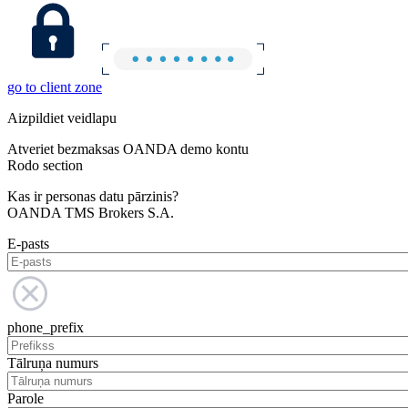
go to client zone
Aizpildiet veidlapu
Atveriet bezmaksas OANDA demo kontu
Rodo section
Kas ir personas datu pārzinis?
OANDA TMS Brokers S.A.
E-pasts
phone_prefix
Tālruņa numurs
Parole