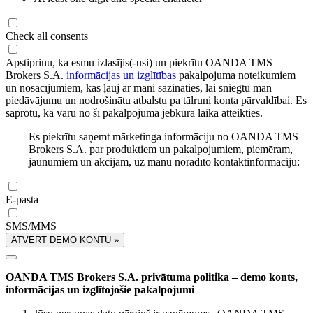
Check all consents
Apstiprinu, ka esmu izlasījis(-usi) un piekrītu OANDA TMS
Brokers S.A.
informācijas un izglītības
pakalpojuma noteikumiem
un nosacījumiem, kas ļauj ar mani sazināties, lai sniegtu man
piedāvājumu un nodrošinātu atbalstu pa tālruni konta pārvaldībai. Es
saprotu, ka varu no šī pakalpojuma jebkurā laikā atteikties.
Es piekrītu saņemt mārketinga informāciju no OANDA TMS
Brokers S.A. par produktiem un pakalpojumiem, piemēram,
jaunumiem un akcijām, uz manu norādīto kontaktinformāciju:
E-pasta
SMS/MMS
ATVĒRT DEMO KONTU »
OANDA TMS Brokers S.A. privātuma politika – demo konts,
informācijas un izglītojošie pakalpojumi