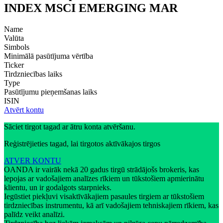
INDEX MSCI EMERGING MAR
Name
Valūta
Simbols
Minimālā pasūtījuma vērtība
Ticker
Tirdzniecības laiks
Type
Pasūtījumu pieņemšanas laiks
ISIN
Atvērt kontu
Sāciet tirgot tagad ar ātru konta atvēršanu.
Reģistrējieties tagad, lai tirgotos aktīvākajos tirgos
ATVER KONTU
OANDA ir vairāk nekā 20 gadus tirgū strādājošs brokeris, kas
lepojas ar vadošajiem analīzes rīkiem un tūkstošiem apmierinātu
klientu, un ir godalgots starpnieks.
Iegūstiet piekļuvi visaktīvākajiem pasaules tirgiem ar tūkstošiem
tirdzniecības instrumentu, kā arī vadošajiem tehniskajiem rīkiem, kas
palīdz veikt analīzi.