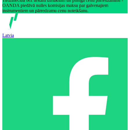
Tirdzniecība bez liekām izmaksām un pilnīga cenu pārredzamība -
OANDA piedāvā nulles komisijas maksu par galvenajiem
instrumentiem un pārredzamu cenu noteikšanu.
Latvia