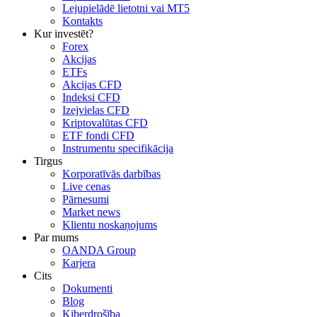
Lejupielādē lietotni vai MT5
Kontakts
Kur investēt?
Forex
Akcijas
ETFs
Akcijas CFD
Indeksi CFD
Izejvielas CFD
Kriptovalūtas CFD
ETF fondi CFD
Instrumentu specifikācija
Tirgus
Korporatīvās darbības
Live cenas
Pārnesumi
Market news
Klientu noskaņojums
Par mums
OANDA Group
Karjera
Cits
Dokumenti
Blog
Kiberdrošība