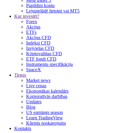
Meta trader 5
Papildini kontu
Lejupielādē lietotni vai MT5
Kur investēt?
Forex
Akcijas
ETFs
Akcijas CFD
Indeksi CFD
Izejvielas CFD
Kriptovalūtas CFD
ETF fondi CFD
Instrumentu specifikācija
SpaceX
Tirgus
Market news
Live cenas
Ekonomikas kalendārs
Korporatīvās darbības
Updates
Blog
US earnings season
Learn TradingView
Klientu noskaņojums
Kontakts