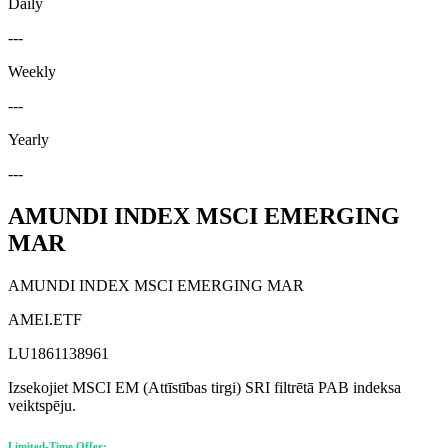
Daily
---
Weekly
---
Yearly
---
AMUNDI INDEX MSCI EMERGING
MAR
AMUNDI INDEX MSCI EMERGING MAR
AMEI.ETF
LU1861138961
Izsekojiet MSCI EM (Attīstības tirgi) SRI filtrētā PAB indeksa
veiktspēju.
Limited-Time Offer: