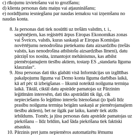
c) rīkojumu izvietošanu vai to grozīšanu;
d) klienta personas datu maiņu vai atjaunināšanu;
e) norādījumu iesniegšanu par naudas iemaksu vai izņemšanu no
naudas konta.
Ja personas dati tiek nosūtīti uz trešām valstīm, t. i.,
saņēmējiem, kas reģistrēti ārpus Eiropas Ekonomikas zonas
vai Šveices, valstīs, kuras saskaņā ar Eiropas Komisijas
novērtējumu nenodrošina pietiekamu datu aizsardzību (trešās
valstis, kas nenodrošina atbilstošu aizsardzības līmeni), datu
pārziņš tos nosūta, izmantojot mehānismus, kas atbilst
piemērojamajiem tiesību aktiem, tostarp ES „standarta līguma
klauzulas“.
Jūsu personas dati tiks glabāti visā Informācijas un izglītības
pakalpojumu līguma vai Demo konta līguma darbības laikā,
kā arī pēc tā izbeigšanas – likumā noteiktā noilguma termiņa
laikā. Tiktāl, ciktāl datu apstrāde pamatojas uz Pārzinim
leģitīmām interesēm, dati tiks apstrādāti tik ilgi, cik
nepieciešams šo leģitīmo interešu īstenošanai (jo īpaši līdz
prasību noilguma termiņa beigām saskaņā ar piemērojamajiem
tiesību aktiem), bet ne ilgāk par laiku, kamēr tiek atzīts
iebildums. Tomēr, ja jūsu personas datu apstrāde pamatojas uz
piekrišanu – līdz brīdim, kad šāda piekrišana tiek faktiski
atsaukta.
Pārzinis pret jums nepiemēros automatizētu lēmumu