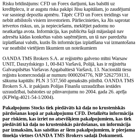
Risku brīdinājums: CFD un Forex darījumi, kas balstīti uz
kredītplecu, ir ar augstu riska pakāpi Jūsu kapitālam, jo zaudējumi
var sasniegt depozīta apmēru. Tāpēc CFD un Forex treidings var
nebūt atbilstošs visiem investoriem. Pārliecinieties, ka Jūs saprotat
ietvertos riskus, un, ja nepieciešams, meklējiet padomu no
neatkarīga avota. Informācija, kas publicēta šajā mājaslapā nav
adresēta kādas konkrētas valsts saņēmējiem, un tā nav paredzēta
izplatīšanai valstīs, kurās šīs informācijas izplatīšana vai izmantošana
var neatbilst vietējiem likumiem un noteikumiem
OANDA TMS Brokers S.A. ar reģistrēto galveno mītni Warsaw
UNIT, Daszyńskiego 1, 00-843 Varšavā, Polijā, kas ir reģistrēta
Galvaspilsētas Varšavas Apgabaltiesā Varšavā, 13. Nacionālā tiesu
reģistra komercnodaļā ar numuru 0000204776, NIP 5262759131,
sākuma kapitāls: PLN 3 537,560 apmaksāts pilnībā. OANDA TMS
Brokers S.A. ir pakļauts Polijas Finanšu uzraudzības iestādes
uzraudzībai, balstoties uz pilnvarojumu no 2004. gada 26. aprīļa
(KPWig-4021-54-1/2004).
Pakalpojums Stocks tiek piedāvāts kā daļa no krusteniskās
pārdošanas kopā ar pakalpojumu CFD. Detalizēta informācija
par riskiem, kas izriet no atsevišķiem pakalpojumiem, kas tiek
piedāvāti kā daļa no krusteniskās pārdošanas, un informācija
par izmaksām, kas saistītas ar šiem pakalpojumiem, ir pieejama
tīmekļa vietnes OANDA TMS Brokers sadaļā Dokumenti.