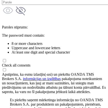
Paroles stiprums:
The password must contain:
8 or more characters
Uppercase and lowercase letters
At least one digit and special character
Check all consents
Apstiprinu, ka esmu izlasījis(-usi) un piekrītu OANDA TMS
Brokers S.A.
informācijas un izglītības
pakalpojuma noteikumiem
un nosacījumiem, kas ļauj ar mani sazināties, lai sniegtu man
piedāvājumu un nodrošinātu atbalstu pa tālruni konta pārvaldībai. Es
saprotu, ka varu no šī pakalpojuma jebkurā laikā atteikties.
Es piekrītu saņemt mārketinga informāciju no OANDA TMS
Brokers S.A. par produktiem un pakalpojumiem, piemēram,