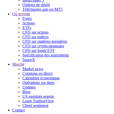
MetaTrader 5
Options de dépôt
Télécharger app ou MT5
Où investir
Forex
Actions
ETFs
CFD sur actions
CFD sur indices
CFD sur matières premières
CFD sur crypto-monnaies
CFD sur fonds ETF
Spécification des instruments
SpaceX
Marché
Market news
Cotations en direct
Calendrier économique
Opérations sur titres
Updates
Blog
US earnings season
Learn TradingView
Client sentiment
Contact