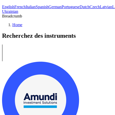
English
French
Italian
Spanish
German
Portuguese
Dutch
Czech
Latvian
L
Ukrainian
Breadcrumb
Home
Recherchez des instruments