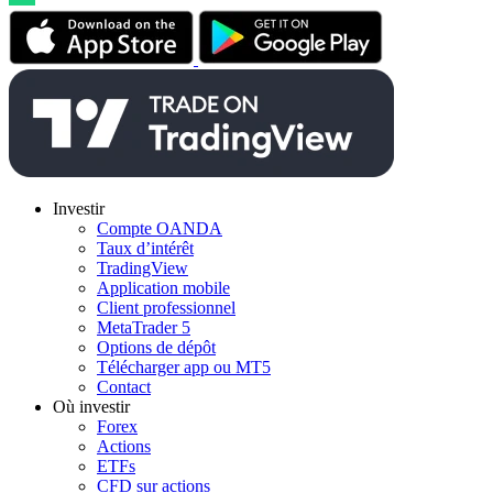
Investir
Compte OANDA
Taux d’intérêt
TradingView
Application mobile
Client professionnel
MetaTrader 5
Options de dépôt
Télécharger app ou MT5
Contact
Où investir
Forex
Actions
ETFs
CFD sur actions