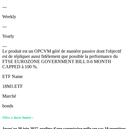
---
Weekly
---
Yearly
---
Le produit est un OPCVM géré de manière passive dont l'objectif
est de répliquer aussi fidèlement que possible la performance du
FTSE EUROZONE GOVERNMENT BILL 0-6 MONTH
CAPPED à 100 %.
ETF Name
18M1.ETF
Marché
bonds
Offre à durée limitée :
Jusqu'au 30 juin 2027, profitez d'une commission nulle sur vos 10 premières