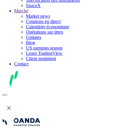
Spécification des instruments
SpaceX
Marché
Market news
Cotations en direct
Calendrier économique
Opérations sur titres
Updates
Blog
US earnings season
Learn TradingView
Client sentiment
Contact