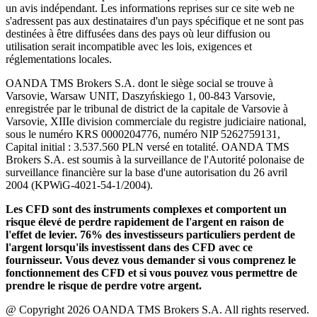
un avis indépendant. Les informations reprises sur ce site web ne
s'adressent pas aux destinataires d'un pays spécifique et ne sont pas
destinées à être diffusées dans des pays où leur diffusion ou
utilisation serait incompatible avec les lois, exigences et
réglementations locales.
OANDA TMS Brokers S.A. dont le siège social se trouve à
Varsovie, Warsaw UNIT, Daszyńskiego 1, 00-843 Varsovie,
enregistrée par le tribunal de district de la capitale de Varsovie à
Varsovie, XIIIe division commerciale du registre judiciaire national,
sous le numéro KRS 0000204776, numéro NIP 5262759131,
Capital initial : 3.537.560 PLN versé en totalité. OANDA TMS
Brokers S.A. est soumis à la surveillance de l'Autorité polonaise de
surveillance financière sur la base d'une autorisation du 26 avril
2004 (KPWiG-4021-54-1/2004).
Les CFD sont des instruments complexes et comportent un
risque élevé de perdre rapidement de l'argent en raison de
l'effet de levier. 76% des investisseurs particuliers perdent de
l'argent lorsqu'ils investissent dans des CFD avec ce
fournisseur. Vous devez vous demander si vous comprenez le
fonctionnement des CFD et si vous pouvez vous permettre de
prendre le risque de perdre votre argent.
@ Copyright 2026 OANDA TMS Brokers S.A. All rights reserved.