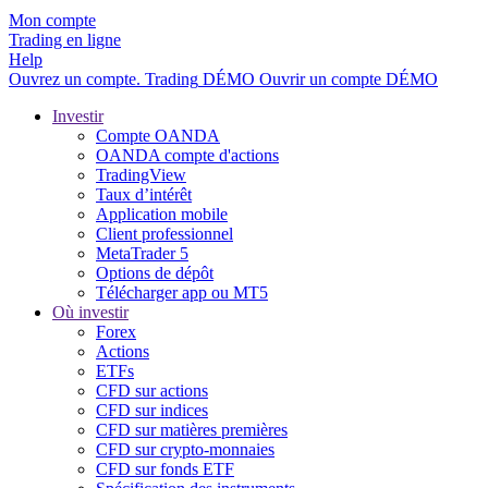
Mon compte
Trading en ligne
Help
Ouvrez un compte.
Trading
DÉMO
Ouvrir un compte DÉMO
Investir
Compte OANDA
OANDA compte d'actions
TradingView
Taux d’intérêt
Application mobile
Client professionnel
MetaTrader 5
Options de dépôt
Télécharger app ou MT5
Où investir
Forex
Actions
ETFs
CFD sur actions
CFD sur indices
CFD sur matières premières
CFD sur crypto-monnaies
CFD sur fonds ETF