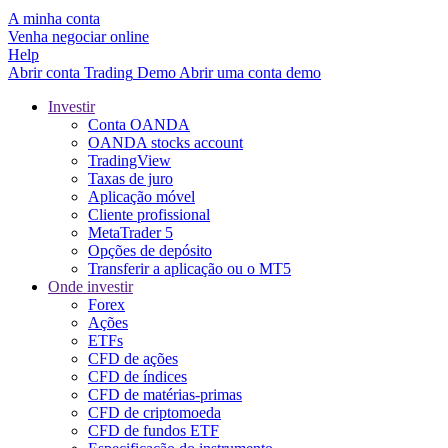
A minha conta
Venha negociar online
Help
Abrir conta
Trading
Demo
Abrir uma conta demo
Investir
Conta OANDA
OANDA stocks account
TradingView
Taxas de juro
Aplicação móvel
Cliente profissional
MetaTrader 5
Opções de depósito
Transferir a aplicação ou o MT5
Onde investir
Forex
Ações
ETFs
CFD de ações
CFD de índices
CFD de matérias-primas
CFD de criptomoeda
CFD de fundos ETF