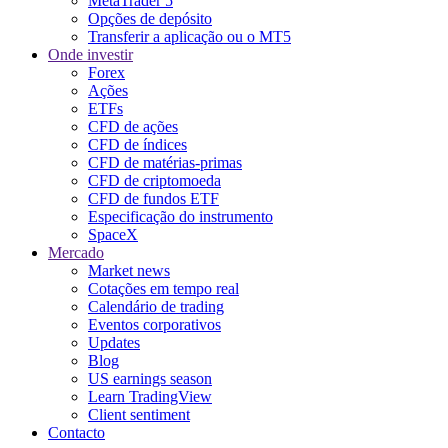
MetaTrader 5
Opções de depósito
Transferir a aplicação ou o MT5
Onde investir
Forex
Ações
ETFs
CFD de ações
CFD de índices
CFD de matérias-primas
CFD de criptomoeda
CFD de fundos ETF
Especificação do instrumento
SpaceX
Mercado
Market news
Cotações em tempo real
Calendário de trading
Eventos corporativos
Updates
Blog
US earnings season
Learn TradingView
Client sentiment
Contacto