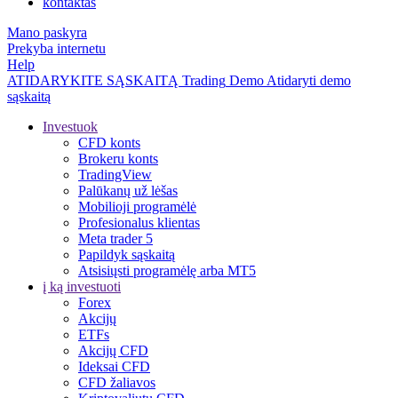
kontaktas
Mano paskyra
Prekyba internetu
Help
ATIDARYKITE SĄSKAITĄ
Trading
Demo
Atidaryti demo
sąskaitą
Investuok
CFD konts
Brokeru konts
TradingView
Palūkanų už lėšas
Mobilioji programėlė
Profesionalus klientas
Meta trader 5
Papildyk sąskaitą
Atsisiųsti programėlę arba MT5
į ką investuoti
Forex
Akcijų
ETFs
Akcijų CFD
Ideksai CFD
CFD žaliavos