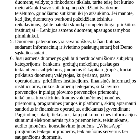
duomenų valdytojo rinkodaros tikslais, turite teisę bet kuriuo
metu atšaukti savo sutikimą, nepažeidžiant tvarkymo
teisėtumo, grindžiamo sutikimu iki jo atšaukimo. Jei manote,
kad jūsų duomenys tvarkomi pažeidžiant teisinius
reikalavimus, galite pateikti skundą kompetentingai priežiūros
institucijai – Lenkijos asmens duomenų apsaugos tarnybos
pirmininkui.
Duomenų pateikimas yra savanoriškas, tačiau būtinas
sudarant Informacinių ir švietimo paslaugų sutartį bei Demo
sąskaitos sutartį.
Jūsų asmens duomenys gali būti perduodami šioms subjektų
kategorijoms: bankams, greitųjų mokėjimų paslaugas
teikiantiems subjektams, įmonėms iš kapitalo grupės, kuriai
priklauso duomenų valdytojas, kurjeriams, pašto
operatoriams, priežiūros institucijoms, finansinės informacijos
institucijoms, rinkos duomenų teikėjams, sukčiavimo
prevencijos ir pinigų plovimo prevencijos priemonių
teikėjams, investicinius fondus valdančioms įmonėms,
priemonių, programinės įrangos ir platformų, skirtų aptarnauti
sandorius ir finansines operacijas, atliekamas įgyvendinant
Pagrindinę sutartį, tiekėjams, taip pat komercinės informacijos
siuntimui elektroninėmis ryšio priemonėmis, teisininkams,
audito įmonėms, konsultavimo įmonėms, „WhatsApp“
programos teikėjui ir įmonėms, teikiančioms serverius bei
saugančioms duomenis.