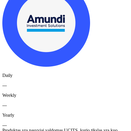
Daily
---
Weekly
---
Yearly
---
Produktas yra pasyviai valdomas UCITS, kurio tikslas yra kuo