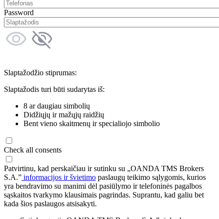
Password
Slaptažodžio stiprumas:
Slaptažodis turi būti sudarytas iš:
8 ar daugiau simbolių
Didžiųjų ir mažųjų raidžių
Bent vieno skaitmenų ir specialiojo simbolio
Check all consents
Patvirtinu, kad perskaičiau ir sutinku su „OANDA TMS Brokers
S.A.”
informacijos ir švietimo
paslaugų teikimo sąlygomis, kurios
yra bendravimo su manimi dėl pasiūlymo ir telefoninės pagalbos
sąskaitos tvarkymo klausimais pagrindas. Suprantu, kad galiu bet
kada šios paslaugos atsisakyti.