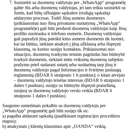
Susisiekti su duomenų valdytoju per „WhatsApp“ programėlę
galite Jūs arba duomenų valdytojas, jei tam reikia susisiekti su
Jumis, kad būtų užbaigtas sąskaitos (realiąją sąskaitą)
atidarymo procesas. Todėl Jūsų asmens duomenys
(priklausomai nuo Jūsų privatumo nustatymų „WhatsApp“
programėlėje) gali būti perduoti duomenų valdytojui kaip Jūsų
profilio nuotrauka ir telefono numeris. Duomenų valdytojas
gali paprašyti jūsų pateikti kitus asmens duomenis tik tuomet,
kai tai būtina, siekiant atsakyti į jūsų užklausą arba išspręsti
klausimą, su kuriuo susijęs kontaktas. Priklausomai nuo
situacijos, duomenų tvarkymo teisinis pagrindas bus būtinybė
tvarkyti duomenis, siekiant imtis veiksmų duomenų subjekto
prašymu prieš sudarant sutartį arba susitarimą tarp jūsų ir
duomenų valdytojo pagal Informacijos ir švietimo paslaugų
reglamentą (BDAR 6 straipsnio 1 b punktas); o kitais atvejais
– duomenų valdytojo teisėtas interesas (BDAR 6 straipsnio 1
dalies f punktas), susijęs su būtinybe išspręsti pranešimą,
susijusį su duomenų valdytojo verslo veikla (BDAR 6
straipsnio 1 dalies f punktas).
Saugumo sumetimais pokalbis su duomenų valdytoju per
„WhatsApp“ programėlę gali būti susijęs tik su:
a) pagalba atidarant sąskaitą (paaiškinant registracijos procedūros
etapus);
b) atsakymais į klientų klausimus apie „OANDA“ veiklą.