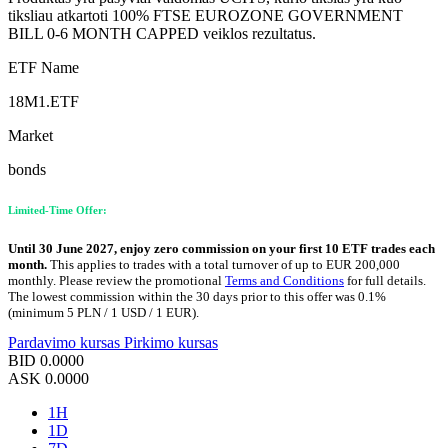
tiksliau atkartoti 100% FTSE EUROZONE GOVERNMENT
BILL 0-6 MONTH CAPPED veiklos rezultatus.
ETF Name
18M1.ETF
Market
bonds
Limited-Time Offer:
Until 30 June 2027, enjoy zero commission on your first 10 ETF trades each
month.
This applies to trades with a total turnover of up to EUR 200,000
monthly. Please review the promotional
Terms and Conditions
for full details.
The lowest commission within the 30 days prior to this offer was 0.1%
(minimum 5 PLN / 1 USD / 1 EUR).
Pardavimo kursas
Pirkimo kursas
BID
0.0000
ASK
0.0000
1H
1D