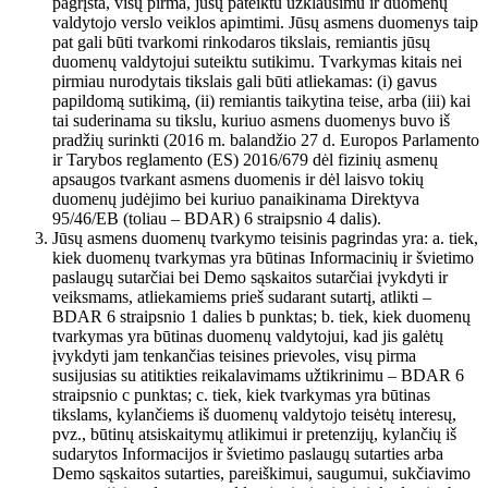
pagrįsta, visų pirma, jūsų pateiktu užklausimu ir duomenų
valdytojo verslo veiklos apimtimi. Jūsų asmens duomenys taip
pat gali būti tvarkomi rinkodaros tikslais, remiantis jūsų
duomenų valdytojui suteiktu sutikimu. Tvarkymas kitais nei
pirmiau nurodytais tikslais gali būti atliekamas: (i) gavus
papildomą sutikimą, (ii) remiantis taikytina teise, arba (iii) kai
tai suderinama su tikslu, kuriuo asmens duomenys buvo iš
pradžių surinkti (2016 m. balandžio 27 d. Europos Parlamento
ir Tarybos reglamento (ES) 2016/679 dėl fizinių asmenų
apsaugos tvarkant asmens duomenis ir dėl laisvo tokių
duomenų judėjimo bei kuriuo panaikinama Direktyva
95/46/EB (toliau – BDAR) 6 straipsnio 4 dalis).
Jūsų asmens duomenų tvarkymo teisinis pagrindas yra: a. tiek,
kiek duomenų tvarkymas yra būtinas Informacinių ir švietimo
paslaugų sutarčiai bei Demo sąskaitos sutarčiai įvykdyti ir
veiksmams, atliekamiems prieš sudarant sutartį, atlikti –
BDAR 6 straipsnio 1 dalies b punktas; b. tiek, kiek duomenų
tvarkymas yra būtinas duomenų valdytojui, kad jis galėtų
įvykdyti jam tenkančias teisines prievoles, visų pirma
susijusias su atitikties reikalavimams užtikrinimu – BDAR 6
straipsnio c punktas; c. tiek, kiek tvarkymas yra būtinas
tikslams, kylančiems iš duomenų valdytojo teisėtų interesų,
pvz., būtinų atsiskaitymų atlikimui ir pretenzijų, kylančių iš
sudarytos Informacijos ir švietimo paslaugų sutarties arba
Demo sąskaitos sutarties, pareiškimui, saugumui, sukčiavimo