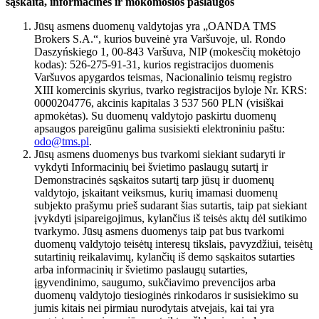
sąskaita, informacinės ir mokomosios paslaugos
Jūsų asmens duomenų valdytojas yra „OANDA TMS
Brokers S.A.“, kurios buveinė yra Varšuvoje, ul. Rondo
Daszyńskiego 1, 00-843 Varšuva, NIP (mokesčių mokėtojo
kodas): 526-275-91-31, kurios registracijos duomenis
Varšuvos apygardos teismas, Nacionalinio teismų registro
XIII komercinis skyrius, tvarko registracijos byloje Nr. KRS:
0000204776, akcinis kapitalas 3 537 560 PLN (visiškai
apmokėtas). Su duomenų valdytojo paskirtu duomenų
apsaugos pareigūnu galima susisiekti elektroniniu paštu:
odo@tms.pl
.
Jūsų asmens duomenys bus tvarkomi siekiant sudaryti ir
vykdyti Informacinių bei švietimo paslaugų sutartį ir
Demonstracinės sąskaitos sutartį tarp jūsų ir duomenų
valdytojo, įskaitant veiksmus, kurių imamasi duomenų
subjekto prašymu prieš sudarant šias sutartis, taip pat siekiant
įvykdyti įsipareigojimus, kylančius iš teisės aktų dėl sutikimo
tvarkymo. Jūsų asmens duomenys taip pat bus tvarkomi
duomenų valdytojo teisėtų interesų tikslais, pavyzdžiui, teisėtų
sutartinių reikalavimų, kylančių iš demo sąskaitos sutarties
arba informacinių ir švietimo paslaugų sutarties,
įgyvendinimo, saugumo, sukčiavimo prevencijos arba
duomenų valdytojo tiesioginės rinkodaros ir susisiekimo su
jumis kitais nei pirmiau nurodytais atvejais, kai tai yra