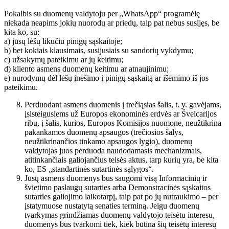
Pokalbis su duomenų valdytoju per „WhatsApp“ programėlę
niekada neapims jokių nuorodų ar priedų, taip pat nebus susijęs, be
kita ko, su:
a) jūsų lėšų likučiu pinigų sąskaitoje;
b) bet kokiais klausimais, susijusiais su sandorių vykdymu;
c) užsakymų pateikimu ar jų keitimu;
d) kliento asmens duomenų keitimu ar atnaujinimu;
e) nurodymų dėl lėšų įnešimo į pinigų sąskaitą ar išėmimo iš jos
pateikimu.
Perduodant asmens duomenis į trečiąsias šalis, t. y. gavėjams,
įsisteigusiems už Europos ekonominės erdvės ar Šveicarijos
ribų, į šalis, kurios, Europos Komisijos nuomone, neužtikrina
pakankamos duomenų apsaugos (trečiosios šalys,
neužtikrinančios tinkamo apsaugos lygio), duomenų
valdytojas juos perduoda naudodamasis mechanizmais,
atitinkančiais galiojančius teisės aktus, tarp kurių yra, be kita
ko, ES „standartinės sutartinės sąlygos“.
Jūsų asmens duomenys bus saugomi visą Informacinių ir
švietimo paslaugų sutarties arba Demonstracinės sąskaitos
sutarties galiojimo laikotarpį, taip pat po jų nutraukimo – per
įstatymuose nustatytą senaties terminą. Jeigu duomenų
tvarkymas grindžiamas duomenų valdytojo teisėtu interesu,
duomenys bus tvarkomi tiek, kiek būtina šių teisėtų interesų