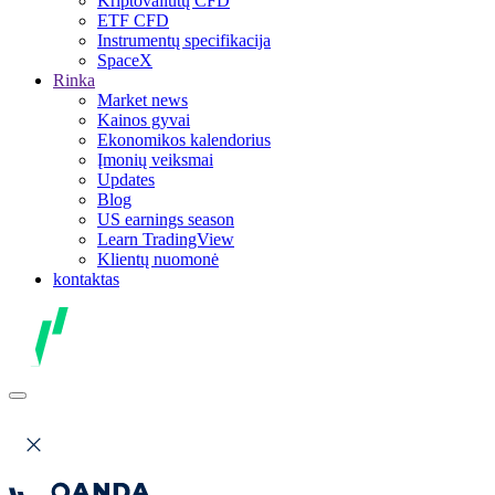
Kriptovaliutų CFD
ETF CFD
Instrumentų specifikacija
SpaceX
Rinka
Market news
Kainos gyvai
Ekonomikos kalendorius
Įmonių veiksmai
Updates
Blog
US earnings season
Learn TradingView
Klientų nuomonė
kontaktas