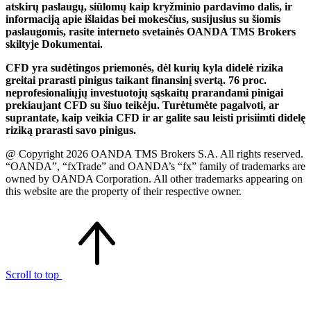
atskirų paslaugų, siūlomų kaip kryžminio pardavimo dalis, ir
informaciją apie išlaidas bei mokesčius, susijusius su šiomis
paslaugomis, rasite interneto svetainės OANDA TMS Brokers
skiltyje Dokumentai.
CFD yra sudėtingos priemonės, dėl kurių kyla didelė rizika
greitai prarasti pinigus taikant finansinį svertą. 76 proc.
neprofesionaliųjų investuotojų sąskaitų prarandami pinigai
prekiaujant CFD su šiuo teikėju. Turėtumėte pagalvoti, ar
suprantate, kaip veikia CFD ir ar galite sau leisti prisiimti didelę
riziką prarasti savo pinigus.
@ Copyright 2026 OANDA TMS Brokers S.A. All rights reserved.
“OANDA”, “fxTrade” and OANDA’s “fx” family of trademarks are
owned by OANDA Corporation. All other trademarks appearing on
this website are the property of their respective owner.
Scroll to top