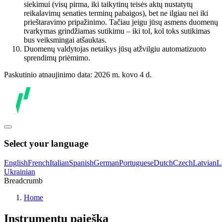
siekimui (visų pirma, iki taikytinų teisės aktų nustatytų
reikalavimų senaties terminų pabaigos), bet ne ilgiau nei iki
prieštaravimo pripažinimo. Tačiau jeigu jūsų asmens duomenų
tvarkymas grindžiamas sutikimu – iki tol, kol toks sutikimas
bus veiksmingai atšauktas.
Duomenų valdytojas netaikys jūsų atžvilgiu automatizuoto
sprendimų priėmimo.
Paskutinio atnaujinimo data: 2026 m. kovo 4 d.
Select your language
English
French
Italian
Spanish
German
Portuguese
Dutch
Czech
Latvian
L
Ukrainian
Breadcrumb
Home
Instrumentų paieška