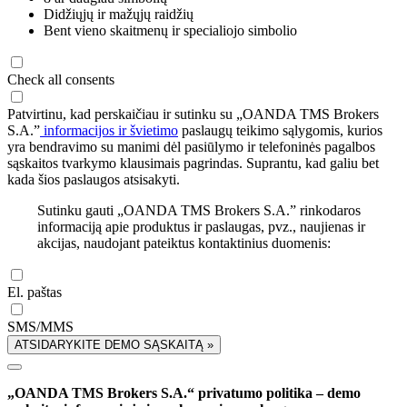
Didžiųjų ir mažųjų raidžių
Bent vieno skaitmenų ir specialiojo simbolio
Check all consents
Patvirtinu, kad perskaičiau ir sutinku su „OANDA TMS Brokers
S.A.”
informacijos ir švietimo
paslaugų teikimo sąlygomis, kurios
yra bendravimo su manimi dėl pasiūlymo ir telefoninės pagalbos
sąskaitos tvarkymo klausimais pagrindas. Suprantu, kad galiu bet
kada šios paslaugos atsisakyti.
Sutinku gauti „OANDA TMS Brokers S.A.” rinkodaros
informaciją apie produktus ir paslaugas, pvz., naujienas ir
akcijas, naudojant pateiktus kontaktinius duomenis:
El. paštas
SMS/MMS
ATSIDARYKITE DEMO SĄSKAITĄ »
„OANDA TMS Brokers S.A.“ privatumo politika – demo