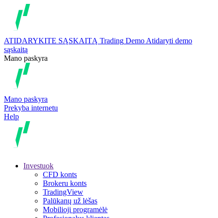
ATIDARYKITE SĄSKAITĄ
Trading
Demo
Atidaryti demo
sąskaitą
Mano paskyra
Mano paskyra
Prekyba internetu
Help
Investuok
CFD konts
Brokeru konts
TradingView
Palūkanų už lėšas
Mobilioji programėlė