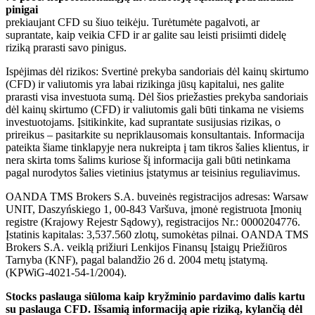
pinigai
prekiaujant CFD su šiuo teikėju. Turėtumėte pagalvoti, ar
suprantate, kaip veikia CFD ir ar galite sau leisti prisiimti didelę
riziką prarasti savo pinigus.
Ispėjimas dėl rizikos: Svertinė prekyba sandoriais dėl kainų skirtumo
(CFD) ir valiutomis yra labai rizikinga jūsų kapitalui, nes galite
prarasti visa investuota sumą. Dėl šios priežasties prekyba sandoriais
dėl kainų skirtumo (CFD) ir valiutomis gali būti tinkama ne visiems
investuotojams. Įsitikinkite, kad suprantate susijusias rizikas, o
prireikus – pasitarkite su nepriklausomais konsultantais. Informacija
pateikta šiame tinklapyje nera nukreipta į tam tikros šalies klientus, ir
nera skirta toms šalims kuriose šį informacija gali būti netinkama
pagal nurodytos šalies vietinius įstatymus ar teisinius reguliavimus.
OANDA TMS Brokers S.A. buveinės registracijos adresas: Warsaw
UNIT, Daszyńskiego 1, 00-843 Varšuva, įmonė registruota Įmonių
registre (Krajowy Rejestr Sądowy), registracijos Nr.: 0000204776.
Įstatinis kapitalas: 3,537.560 zlotų, sumokėtas pilnai. OANDA TMS
Brokers S.A. veiklą prižiuri Lenkijos Finansų Įstaigų Priežiūros
Tarnyba (KNF), pagal balandžio 26 d. 2004 metų įstatymą.
(KPWiG-4021-54-1/2004).
Stocks paslauga siūloma kaip kryžminio pardavimo dalis kartu
su paslauga CFD. Išsamią informaciją apie riziką, kylančią dėl