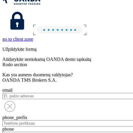
go to client zone
Užpildykite formą
Atidarykite nemokamą OANDA demo sąskaitą
Rodo section
Kas yra asmens duomenų valdytojas?
OANDA TMS Brokers S.A.
email
phone_prefix
phone