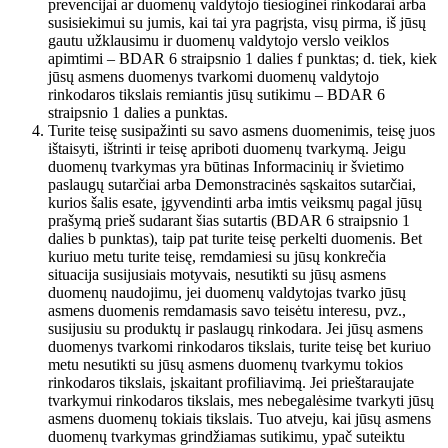
prevencijai ar duomenų valdytojo tiesioginei rinkodarai arba
susisiekimui su jumis, kai tai yra pagrįsta, visų pirma, iš jūsų
gautu užklausimu ir duomenų valdytojo verslo veiklos
apimtimi – BDAR 6 straipsnio 1 dalies f punktas; d. tiek, kiek
jūsų asmens duomenys tvarkomi duomenų valdytojo
rinkodaros tikslais remiantis jūsų sutikimu – BDAR 6
straipsnio 1 dalies a punktas.
Turite teisę susipažinti su savo asmens duomenimis, teisę juos
ištaisyti, ištrinti ir teisę apriboti duomenų tvarkymą. Jeigu
duomenų tvarkymas yra būtinas Informacinių ir švietimo
paslaugų sutarčiai arba Demonstracinės sąskaitos sutarčiai,
kurios šalis esate, įgyvendinti arba imtis veiksmų pagal jūsų
prašymą prieš sudarant šias sutartis (BDAR 6 straipsnio 1
dalies b punktas), taip pat turite teisę perkelti duomenis. Bet
kuriuo metu turite teisę, remdamiesi su jūsų konkrečia
situacija susijusiais motyvais, nesutikti su jūsų asmens
duomenų naudojimu, jei duomenų valdytojas tvarko jūsų
asmens duomenis remdamasis savo teisėtu interesu, pvz.,
susijusiu su produktų ir paslaugų rinkodara. Jei jūsų asmens
duomenys tvarkomi rinkodaros tikslais, turite teisę bet kuriuo
metu nesutikti su jūsų asmens duomenų tvarkymu tokios
rinkodaros tikslais, įskaitant profiliavimą. Jei prieštaraujate
tvarkymui rinkodaros tikslais, mes nebegalėsime tvarkyti jūsų
asmens duomenų tokiais tikslais. Tuo atveju, kai jūsų asmens
duomenų tvarkymas grindžiamas sutikimu, ypač suteiktu