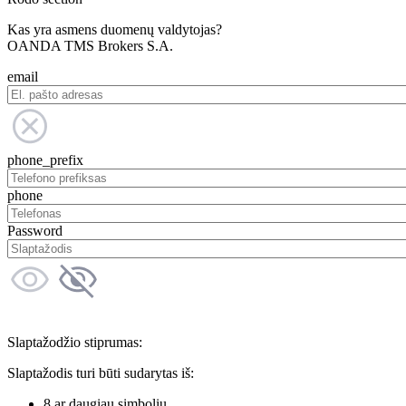
Kas yra asmens duomenų valdytojas?
OANDA TMS Brokers S.A.
email
phone_prefix
phone
Password
Slaptažodžio stiprumas:
Slaptažodis turi būti sudarytas iš:
8 ar daugiau simbolių