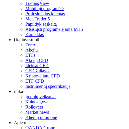
TradingView
Mobilioji programėlė
Profesionalus klientas
MetaTrader 5
Papildyk sąskaitą
Atsisiųsti programėlę arba MT5
Kontaktas
į ką investuoti
Forex
Akcijų
ETFs
Akcijų CFD
Ideksai CFD
CFD žaliavos
Kriptovaliutų CFD
ETF CFD
Instrumentų specifikacija
rinka
Įmonių veiksmai
Kainos gyvai
Rollovers
Market news
Klientų nuomonė
Apie mus
OANDA Group