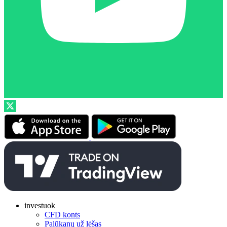
investuok
CFD konts
Palūkanų už lėšas