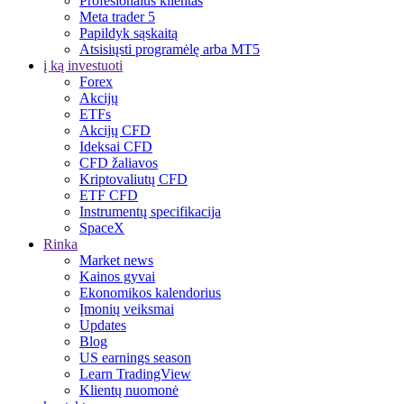
Profesionalus klientas
Meta trader 5
Papildyk sąskaitą
Atsisiųsti programėlę arba MT5
į ką investuoti
Forex
Akcijų
ETFs
Akcijų CFD
Ideksai CFD
CFD žaliavos
Kriptovaliutų CFD
ETF CFD
Instrumentų specifikacija
SpaceX
Rinka
Market news
Kainos gyvai
Ekonomikos kalendorius
Įmonių veiksmai
Updates
Blog
US earnings season
Learn TradingView
Klientų nuomonė