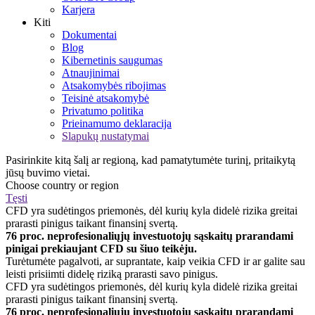
Karjera
Kiti
Dokumentai
Blog
Kibernetinis saugumas
Atnaujinimai
Atsakomybės ribojimas
Teisinė atsakomybė
Privatumo politika
Prieinamumo deklaracija
Slapukų nustatymai
Pasirinkite kitą šalį ar regioną, kad pamatytumėte turinį, pritaikytą
jūsų buvimo vietai.
Choose country or region
Tęsti
CFD yra sudėtingos priemonės, dėl kurių kyla didelė rizika greitai
prarasti pinigus taikant finansinį svertą.
76 proc. neprofesionaliųjų investuotojų sąskaitų prarandami
pinigai prekiaujant CFD su šiuo teikėju.
Turėtumėte pagalvoti, ar suprantate, kaip veikia CFD ir ar galite sau
leisti prisiimti didelę riziką prarasti savo pinigus.
CFD yra sudėtingos priemonės, dėl kurių kyla didelė rizika greitai
prarasti pinigus taikant finansinį svertą.
76 proc. neprofesionaliųjų investuotojų sąskaitų prarandami