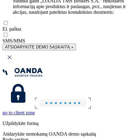
Sutinku gauti „OANDA TMS Brokers S.A.” rinkodaros
informaciją apie produktus ir paslaugas, pvz., naujienas ir
akcijas, naudojant pateiktus kontaktinius duomenis:
El. paštas
SMS/MMS
ATSIDARYKITE DEMO SĄSKAITĄ »
go to client zone
Užpildykite formą
Atidarykite nemokamą OANDA demo sąskaitą
Rodo section