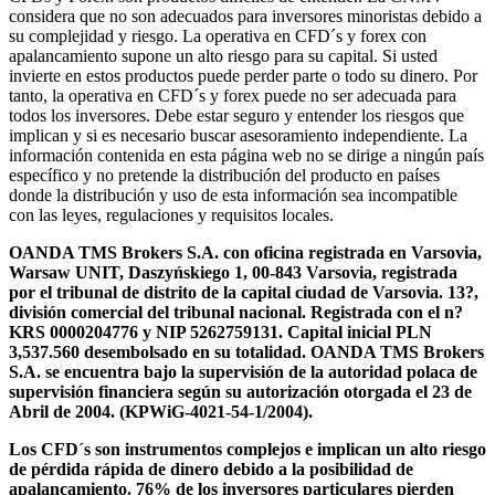
considera que no son adecuados para inversores minoristas debido a
su complejidad y riesgo. La operativa en CFD´s y forex con
apalancamiento supone un alto riesgo para su capital. Si usted
invierte en estos productos puede perder parte o todo su dinero. Por
tanto, la operativa en CFD´s y forex puede no ser adecuada para
todos los inversores. Debe estar seguro y entender los riesgos que
implican y si es necesario buscar asesoramiento independiente. La
información contenida en esta página web no se dirige a ningún país
específico y no pretende la distribución del producto en países
donde la distribución y uso de esta información sea incompatible
con las leyes, regulaciones y requisitos locales.
OANDA TMS Brokers S.A. con oficina registrada en Varsovia,
Warsaw UNIT, Daszyńskiego 1, 00-843 Varsovia, registrada
por el tribunal de distrito de la capital ciudad de Varsovia. 13?,
división comercial del tribunal nacional. Registrada con el n?
KRS 0000204776 y NIP 5262759131. Capital inicial PLN
3,537.560 desembolsado en su totalidad. OANDA TMS Brokers
S.A. se encuentra bajo la supervisión de la autoridad polaca de
supervisión financiera según su autorización otorgada el 23 de
Abril de 2004. (KPWiG-4021-54-1/2004).
Los CFD´s son instrumentos complejos e implican un alto riesgo
de pérdida rápida de dinero debido a la posibilidad de
apalancamiento. 76% de los inversores particulares pierden