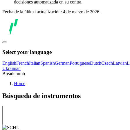
decisiones automatizada en su contra.
Fecha de la última actualización: 4 de marzo de 2026.
Select your language
English
French
Italian
Spanish
German
Portuguese
Dutch
Czech
Latvian
L
Ukrainian
Breadcrumb
Home
Búsqueda de instrumentos