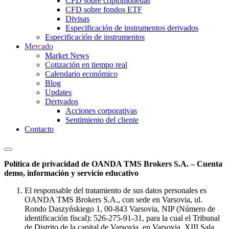
CFD sobre criptomonedas
CFD sobre fondos ETF
Divisas
Especificación de instrumentos derivados
Especificación de instrumentos
Mercado
Market News
Cotización en tiempo real
Calendario económico
Blog
Updates
Derivados
Acciones corporativas
Sentimiento del cliente
Contacto
Política de privacidad de OANDA TMS Brokers S.A. – Cuenta
demo, información y servicio educativo
El responsable del tratamiento de sus datos personales es
OANDA TMS Brokers S.A., con sede en Varsovia, ul.
Rondo Daszyńskiego 1, 00-843 Varsovia, NIP (Número de
identificación fiscal): 526-275-91-31, para la cual el Tribunal
de Distrito de la capital de Varsovia, en Varsovia, XIII Sala