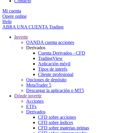
Contacto
Mi cuenta
Opere online
Help
ABRA UNA CUENTA
Trading
Invertir
OANDA cuenta acciones
Derivados
Cuenta Derivados - CFD
TradingView
Aplicación móvil
Tipos de interés
Cliente profesional
Opciones de depósito
MetaTrader 5
Descargar la aplicación o MT5
Dónde invertir
Acciones
ETFs
Derivados
CFD sobre acciones
CFD sobre índices
CFD sobre materias primas