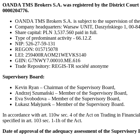
OANDA TMS Brokers S.A. was registered by the District Court f
0000204776.
OANDA TMS Brokers S.A. is subject to the supervision of the P
Company headquarters: Warsaw UNIT, Daszyńskiego 1, 00-8
Share capital: PLN 3,537.560 paid in full.
Type of predominant activity - 66.12.Z
NIP: 526-27-59-131
REGON: 015715078
LEI: 259400RAOM21WEVKS140
GIIN: G7NWY7.00010.ME.616
Trade Repository: REGIS-TR société anonyme
Supervisory Board:
Kevin Ryan – Chairman of the Supervisory Board,
Andrzej Szumański – Member of the Supervisory Board,
Eva Svobodova
– Member of the Supervisory Board,
Łukasz Małyjurek – Member of the Supervisory Board.
In accordance with art. 110w sec. 4 of the Act on Trading in Financia
specified in art. 103 sec. 1-1h of the Act.
Date of approval of the adequacy assessment of the Supervisor