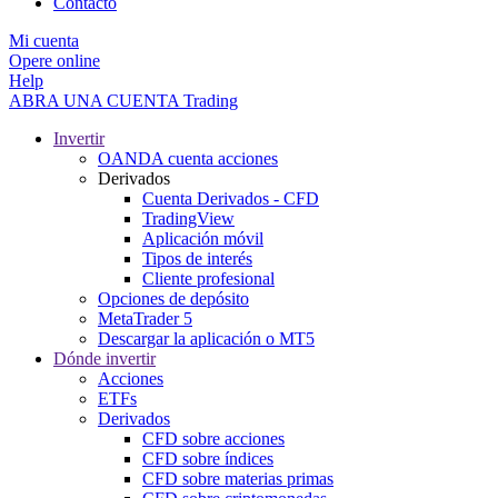
Contacto
Mi cuenta
Opere online
Help
ABRA UNA CUENTA
Trading
Invertir
OANDA cuenta acciones
Derivados
Cuenta Derivados - CFD
TradingView
Aplicación móvil
Tipos de interés
Cliente profesional
Opciones de depósito
MetaTrader 5
Descargar la aplicación o MT5
Dónde invertir
Acciones
ETFs
Derivados
CFD sobre acciones
CFD sobre índices
CFD sobre materias primas