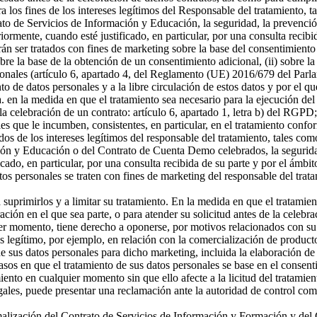
a los fines de los intereses legítimos del Responsable del tratamiento, t
o de Servicios de Información y Educación, la seguridad, la prevención
riormente, cuando esté justificado, en particular, por una consulta recibi
án ser tratados con fines de marketing sobre la base del consentimiento
sobre la base de la obtención de un consentimiento adicional, (ii) sobre la
rsonales (artículo 6, apartado 4, del Reglamento (UE) 2016/679 del Parl
ento de datos personales y a la libre circulación de estos datos y por e
 a. en la medida en que el tratamiento sea necesario para la ejecución 
celebración de un contrato: artículo 6, apartado 1, letra b) del RGPD; 
s que le incumben, consistentes, en particular, en el tratamiento confor
os de los intereses legítimos del responsable del tratamiento, tales como 
ón y Educación o del Contrato de Cuenta Demo celebrados, la seguridad,
icado, en particular, por una consulta recibida de su parte y por el ámbi
tos personales se traten con fines de marketing del responsable del tra
a suprimirlos y a limitar su tratamiento. En la medida en que el tratamie
n en el que sea parte, o para atender su solicitud antes de la celebrac
er momento, tiene derecho a oponerse, por motivos relacionados con su si
és legítimo, por ejemplo, en relación con la comercialización de producto
 sus datos personales para dicho marketing, incluida la elaboración de p
asos en que el tratamiento de sus datos personales se base en el consenti
miento en cualquier momento sin que ello afecte a la licitud del tratamie
egales, puede presentar una reclamación ante la autoridad de control com
ormalización del Contrato de Servicios de Información y Formación y d