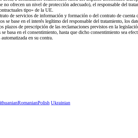
ue no ofrecen un nivel de protección adecuado), el responsable del trat
 contractuales tipo» de la UE.
trato de servicios de información y formación o del contrato de cuenta d
os se base en el interés legítimo del responsable del tratamiento, los da
 los plazos de prescripción de las reclamaciones previstos en la legislac
es se basa en el consentimiento, hasta que dicho consentimiento sea efec
es automatizada en su contra.
ithuanian
Romanian
Polish
Ukrainian