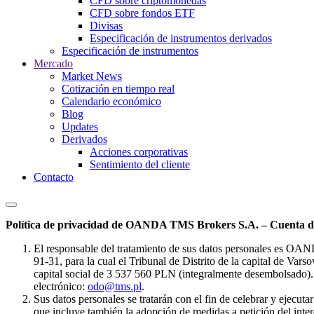
CFD sobre criptomonedas
CFD sobre fondos ETF
Divisas
Especificación de instrumentos derivados
Especificación de instrumentos
Mercado
Market News
Cotización en tiempo real
Calendario económico
Blog
Updates
Derivados
Acciones corporativas
Sentimiento del cliente
Contacto
Política de privacidad de OANDA TMS Brokers S.A. – Cuenta de
El responsable del tratamiento de sus datos personales es OA
91-31, para la cual el Tribunal de Distrito de la capital de Va
capital social de 3 537 560 PLN (integralmente desembolsado). 
electrónico:
odo@tms.pl
.
Sus datos personales se tratarán con el fin de celebrar y ejecut
que incluye también la adopción de medidas a petición del intere