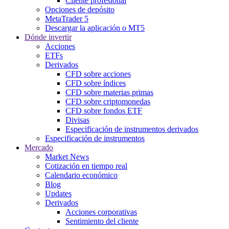
Cliente profesional
Opciones de depósito
MetaTrader 5
Descargar la aplicación o MT5
Dónde invertir
Acciones
ETFs
Derivados
CFD sobre acciones
CFD sobre índices
CFD sobre materias primas
CFD sobre criptomonedas
CFD sobre fondos ETF
Divisas
Especificación de instrumentos derivados
Especificación de instrumentos
Mercado
Market News
Cotización en tiempo real
Calendario económico
Blog
Updates
Derivados
Acciones corporativas
Sentimiento del cliente