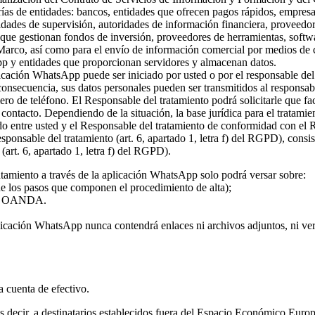
rías de entidades: bancos, entidades que ofrecen pagos rápidos, empresa
ridades de supervisión, autoridades de información financiera, proveed
s que gestionan fondos de inversión, proveedores de herramientas, softw
 Marco, así como para el envío de información comercial por medios de c
pp y entidades que proporcionan servidores y almacenan datos.
plicación WhatsApp puede ser iniciado por usted o por el responsable del
 consecuencia, sus datos personales pueden ser transmitidos al responsa
ro de teléfono. El Responsable del tratamiento podrá solicitarle que fa
l contacto. Dependiendo de la situación, la base jurídica para el tratami
rdo entre usted y el Responsable del tratamiento de conformidad con el
 responsable del tratamiento (art. 6, apartado 1, letra f) del RGPD), con
(art. 6, apartado 1, letra f) del RGPD).
atamiento a través de la aplicación WhatsApp solo podrá versar sobre:
 de los pasos que componen el procedimiento de alta);
o de OANDA.
licación WhatsApp nunca contendrá enlaces ni archivos adjuntos, ni vers
la cuenta de efectivo.
 es decir, a destinatarios establecidos fuera del Espacio Económico Eur