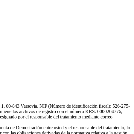
, 00-843 Varsovia, NIP (Número de identificación fiscal): 526-275-
, mantiene los archivos de registro con el número KRS: 0000204776,
esignado por el responsable del tratamiento mediante correo
uenta de Demostración entre usted y el responsable del tratamiento, lo
 con las obligaciones derivadas de la normativa relativa a la gestión