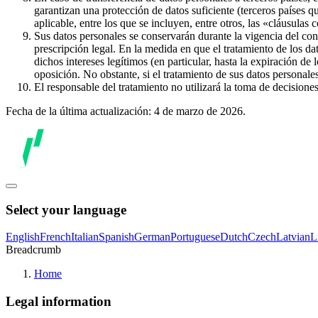
garantizan una protección de datos suficiente (terceros países q
aplicable, entre los que se incluyen, entre otros, las «cláusulas
Sus datos personales se conservarán durante la vigencia del con
prescripción legal. En la medida en que el tratamiento de los dat
dichos intereses legítimos (en particular, hasta la expiración de
oposición. No obstante, si el tratamiento de sus datos personal
El responsable del tratamiento no utilizará la toma de decision
Fecha de la última actualización: 4 de marzo de 2026.
Select your language
English
French
Italian
Spanish
German
Portuguese
Dutch
Czech
Latvian
L
Breadcrumb
Home
Legal information