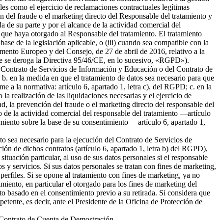
ales como el ejercicio de reclamaciones contractuales legítimas
 del fraude o el marketing directo del Responsable del tratamiento y
da de su parte y por el alcance de la actividad comercial del
 que haya otorgado al Responsable del tratamiento. El tratamiento
 base de la legislación aplicable, o (iii) cuando sea compatible con la
amento Europeo y del Consejo, de 27 de abril de 2016, relativo a la
l que se deroga la Directiva 95/46/CE, en lo sucesivo, «RGPD»).
del Contrato de Servicios de Información y Educación o del Contrato de
b. en la medida en que el tratamiento de datos sea necesario para que
me a la normativa: artículo 6, apartado 1, letra c), del RGPD; c. en la
la realización de las liquidaciones necesarias y el ejercicio de
 la prevención del fraude o el marketing directo del responsable del
to de la actividad comercial del responsable del tratamiento —artículo
tamiento sobre la base de su consentimiento —artículo 6, apartado 1,
nto sea necesario para la ejecución del Contrato de Servicios de
ión de dichos contratos (artículo 6, apartado 1, letra b) del RGPD),
tuación particular, al uso de sus datos personales si el responsable
s y servicios. Si sus datos personales se tratan con fines de marketing,
erfiles. Si se opone al tratamiento con fines de marketing, ya no
miento, en particular el otorgado para los fines de marketing del
nto basado en el consentimiento previo a su retirada. Si considera que
petente, es decir, ante el Presidente de la Oficina de Protección de
el Contrato de Cuenta de Demostración.