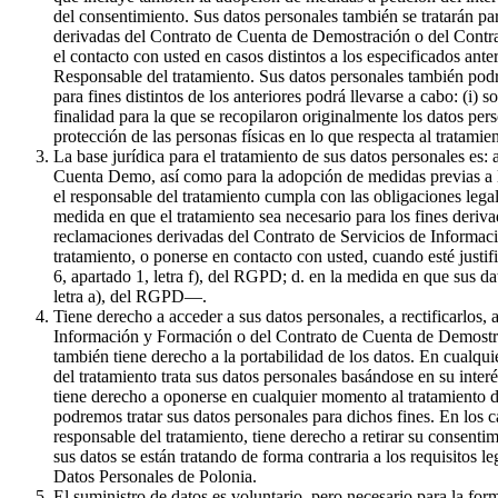
del consentimiento. Sus datos personales también se tratarán par
derivadas del Contrato de Cuenta de Demostración o del Contrat
el contacto con usted en casos distintos a los especificados ante
Responsable del tratamiento. Sus datos personales también podr
para fines distintos de los anteriores podrá llevarse a cabo: (i) 
finalidad para la que se recopilaron originalmente los datos pe
protección de las personas físicas en lo que respecta al tratami
La base jurídica para el tratamiento de sus datos personales es:
Cuenta Demo, así como para la adopción de medidas previas a la 
el responsable del tratamiento cumpla con las obligaciones legale
medida en que el tratamiento sea necesario para los fines derivad
reclamaciones derivadas del Contrato de Servicios de Informaci
tratamiento, o ponerse en contacto con usted, cuando esté justif
6, apartado 1, letra f), del RGPD; d. en la medida en que sus da
letra a), del RGPD—.
Tiene derecho a acceder a sus datos personales, a rectificarlos, 
Información y Formación o del Contrato de Cuenta de Demostració
también tiene derecho a la portabilidad de los datos. En cualqui
del tratamiento trata sus datos personales basándose en su inter
tiene derecho a oponerse en cualquier momento al tratamiento de
podremos tratar sus datos personales para dichos fines. En los c
responsable del tratamiento, tiene derecho a retirar su consenti
sus datos se están tratando de forma contraria a los requisitos l
Datos Personales de Polonia.
El suministro de datos es voluntario, pero necesario para la f