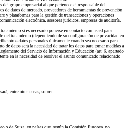
s del grupo empresarial al que pertenece el responsable del
ores de datos de mercado, proveedores de herramientas de prevención
are y plataformas para la gestión de transacciones y operaciones
omunicación electrónica, asesores jurídicos, empresas de auditoría,
 tratamiento si es necesario ponerse en contacto con usted para
ble del tratamiento (dependiendo de su configuración de privacidad en
cilite otros datos personales únicamente cuando sea necesario para
ento de datos será la necesidad de tratar los datos para tomar medidas a
 Reglamento del Servicio de Información y Educación (art. 6, apartado
sistente en la necesidad de resolver el asunto comunicado relacionado
ará, entre otras cosas, sobre:
opeo o de Suiza, en países que, según la Comisión Europea, no