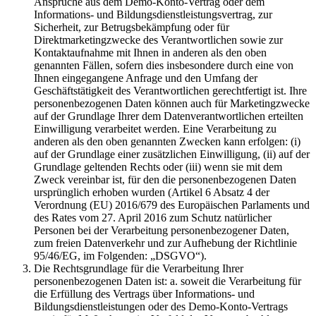
Ansprüche aus dem Demo-Konto-Vertrag oder dem
Informations- und Bildungsdienstleistungsvertrag, zur
Sicherheit, zur Betrugsbekämpfung oder für
Direktmarketingzwecke des Verantwortlichen sowie zur
Kontaktaufnahme mit Ihnen in anderen als den oben
genannten Fällen, sofern dies insbesondere durch eine von
Ihnen eingegangene Anfrage und den Umfang der
Geschäftstätigkeit des Verantwortlichen gerechtfertigt ist. Ihre
personenbezogenen Daten können auch für Marketingzwecke
auf der Grundlage Ihrer dem Datenverantwortlichen erteilten
Einwilligung verarbeitet werden. Eine Verarbeitung zu
anderen als den oben genannten Zwecken kann erfolgen: (i)
auf der Grundlage einer zusätzlichen Einwilligung, (ii) auf der
Grundlage geltenden Rechts oder (iii) wenn sie mit dem
Zweck vereinbar ist, für den die personenbezogenen Daten
ursprünglich erhoben wurden (Artikel 6 Absatz 4 der
Verordnung (EU) 2016/679 des Europäischen Parlaments und
des Rates vom 27. April 2016 zum Schutz natürlicher
Personen bei der Verarbeitung personenbezogener Daten,
zum freien Datenverkehr und zur Aufhebung der Richtlinie
95/46/EG, im Folgenden: „DSGVO“).
Die Rechtsgrundlage für die Verarbeitung Ihrer
personenbezogenen Daten ist: a. soweit die Verarbeitung für
die Erfüllung des Vertrags über Informations- und
Bildungsdienstleistungen oder des Demo-Konto-Vertrags