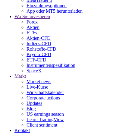
MetaTrader 5
Einzahlungsoptionen
App oder MT5 herunterladen
Wo Sie investieren
Forex
Aktien
ETFs
Aktien-CFD
Indizes-CFD
Rohstoffe-CFD
Krypto-CFD
ETF-CFD
Instrumentenspezifikation
SpaceX
Markt
Market news
Live-Kurse
Wirtschaftskalender
Corporate actions
Updates
Blog
US earnings season
Learn TradingView
Client sentiment
Kontakt