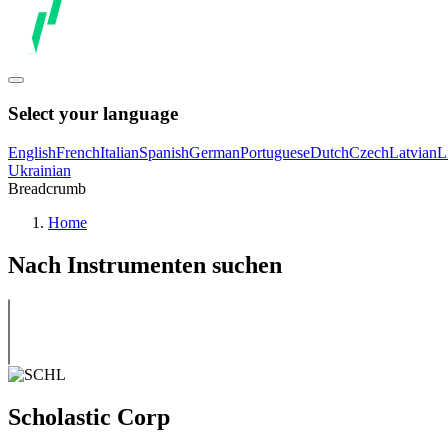
Select your language
English
French
Italian
Spanish
German
Portuguese
Dutch
Czech
Latvian
L
Ukrainian
Breadcrumb
Home
Nach Instrumenten suchen
Scholastic Corp