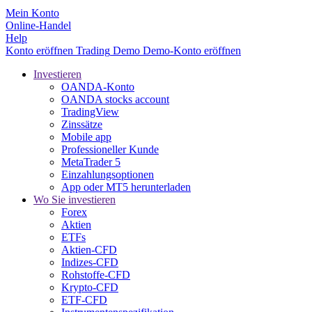
Mein Konto
Online-Handel
Help
Konto eröffnen
Trading
Demo
Demo-Konto eröffnen
Investieren
OANDA-Konto
OANDA stocks account
TradingView
Zinssätze
Mobile app
Professioneller Kunde
MetaTrader 5
Einzahlungsoptionen
App oder MT5 herunterladen
Wo Sie investieren
Forex
Aktien
ETFs
Aktien-CFD
Indizes-CFD
Rohstoffe-CFD
Krypto-CFD
ETF-CFD