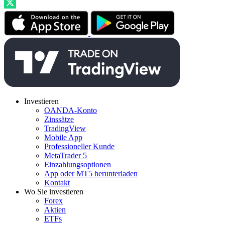
Investieren
OANDA-Konto
Zinssätze
TradingView
Mobile App
Professioneller Kunde
MetaTrader 5
Einzahlungsoptionen
App oder MT5 herunterladen
Kontakt
Wo Sie investieren
Forex
Aktien
ETFs