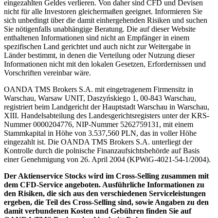
eingezahlten Geldes verlieren. Von daher sind CFD und Devisen
nicht für alle Investoren gleichermaßen geeignet. Informieren Sie
sich unbedingt über die damit einhergehenden Risiken und suchen
Sie nötigenfalls unabhängige Beratung. Die auf dieser Website
enthaltenen Informationen sind nicht an Empfänger in einem
spezifischen Land gerichtet und auch nicht zur Weitergabe in
Länder bestimmt, in denen die Verteilung oder Nutzung dieser
Informationen nicht mit den lokalen Gesetzen, Erfordernissen und
Vorschriften vereinbar wäre.
OANDA TMS Brokers S.A. mit eingetragenem Firmensitz in
Warschau, Warsaw UNIT, Daszyńskiego 1, 00-843 Warschau,
registriert beim Landgericht der Hauptstadt Warschau in Warschau,
XIII. Handelsabteilung des Landesgerichtsregisters unter der KRS-
Nummer 0000204776, NIP-Nummer 5262759131, mit einem
Stammkapital in Höhe von 3.537,560 PLN, das in voller Höhe
eingezahlt ist. Die OANDA TMS Brokers S.A. unterliegt der
Kontrolle durch die polnische Finanzaufsichtsbehörde auf Basis
einer Genehmigung von 26. April 2004 (KPWiG-4021-54-1/2004).
Der Aktienservice Stocks wird im Cross-Selling zusammen mit
dem CFD-Service angeboten. Ausführliche Informationen zu
den Risiken, die sich aus den verschiedenen Serviceleistungen
ergeben, die Teil des Cross-Selling sind, sowie Angaben zu den
damit verbundenen Kosten und Gebühren finden Sie auf