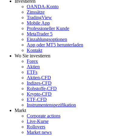
Investieren
OANDA-Konto
Zinssätze
TradingView
Mobile App
Professioneller Kunde
MetaTrader 5
Einzahlungsoptionen
App oder MT5 herunterladen
Kontakt
Wo Sie investieren
Forex
Aktien
ETFs
Aktien-CFD
Indizes-CFD
Rohstoffe-CFD
Krypto-CFD
ETF-CFD
Instrumentenspezifikation
Markt
Corporate actions
Live-Kurse
Rollovers
Market news