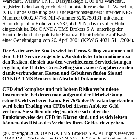
Warschau, Warsaw UNIT, Daszyńskiego 1, 00-843 Warschau,
registriert beim Landgericht der Hauptstadt Warschau in Warschau,
XIII. Handelsabteilung des Landesgerichtsregisters unter der KRS-
Nummer 0000204776, NIP-Nummer 5262759131, mit einem
Stammkapital in Höhe von 3.537,560 PLN, das in voller Höhe
eingezahlt ist. Die OANDA TMS Brokers S.A. unterliegt der
Kontrolle durch die polnische Finanzaufsichtsbehörde auf Basis
einer Genehmigung von 26. April 2004 (KPWiG-4021-54-1/2004).
Der Aktienservice Stocks wird im Cross-Selling zusammen mit
dem CFD-Service angeboten. Ausführliche Informationen zu
den Risiken, die sich aus den verschiedenen Serviceleistungen
ergeben, die Teil des Cross-Selling sind, sowie Angaben zu den
damit verbundenen Kosten und Gebühren finden Sie auf
OANDA TMS Brokers im Abschnitt Dokumente.
CFD sind komplexe und mit hohem Risiko verbundene
Instrumente, bei denen man aufgrund der Hebelwirkung
schnell Geld verlieren kann. Bei 76% der Privatanlegerkonten
wird beim Trading von CFDs bei diesem Anbieter Geld
verloren. Sie sollten überlegen, ob Sie sich über die
Funktionsweise der CFD im Klaren sind, und es sich leisten
können, das Risiko des Verlustes Ihres Geldes einzugehen.
@ Copyright 2026 OANDA TMS Brokers S.A. All rights reserved.
“OANDA”, “fxTrade” and OANDA’s “fx” family of trademarks are