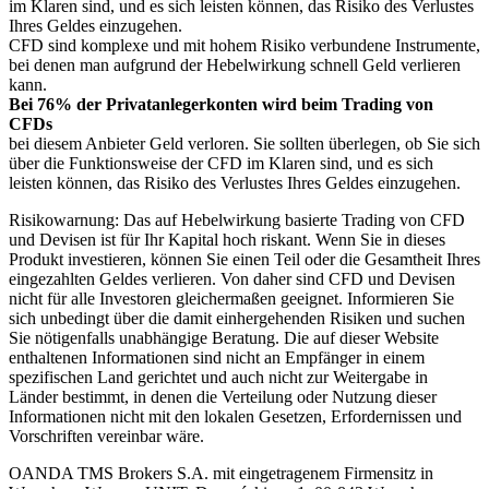
im Klaren sind, und es sich leisten können, das Risiko des Verlustes
Ihres Geldes einzugehen.
CFD sind komplexe und mit hohem Risiko verbundene Instrumente,
bei denen man aufgrund der Hebelwirkung schnell Geld verlieren
kann.
Bei 76% der Privatanlegerkonten wird beim Trading von
CFDs
bei diesem Anbieter Geld verloren. Sie sollten überlegen, ob Sie sich
über die Funktionsweise der CFD im Klaren sind, und es sich
leisten können, das Risiko des Verlustes Ihres Geldes einzugehen.
Risikowarnung: Das auf Hebelwirkung basierte Trading von CFD
und Devisen ist für Ihr Kapital hoch riskant. Wenn Sie in dieses
Produkt investieren, können Sie einen Teil oder die Gesamtheit Ihres
eingezahlten Geldes verlieren. Von daher sind CFD und Devisen
nicht für alle Investoren gleichermaßen geeignet. Informieren Sie
sich unbedingt über die damit einhergehenden Risiken und suchen
Sie nötigenfalls unabhängige Beratung. Die auf dieser Website
enthaltenen Informationen sind nicht an Empfänger in einem
spezifischen Land gerichtet und auch nicht zur Weitergabe in
Länder bestimmt, in denen die Verteilung oder Nutzung dieser
Informationen nicht mit den lokalen Gesetzen, Erfordernissen und
Vorschriften vereinbar wäre.
OANDA TMS Brokers S.A. mit eingetragenem Firmensitz in