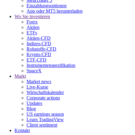
MetaTrader 5
Einzahlungsoptionen
App oder MT5 herunterladen
Wo Sie investieren
Forex
Aktien
ETFs
Aktien-CFD
Indizes-CFD
Rohstoffe-CFD
Krypto-CFD
ETF-CFD
Instrumentenspezifikation
SpaceX
Markt
Market news
Live-Kurse
Wirtschaftskalender
Corporate actions
Updates
Blog
US earnings season
Learn TradingView
Client sentiment
Kontakt