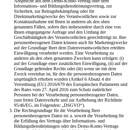
Ansprüche aus dem Demo-Konto-Vertrag oder dem
Informations- und Bildungsdienstleistungsvertrag, zur
Sicherheit, zur Betrugsbekämpfung oder für
Direktmarketingzwecke des Verantwortlichen sowie zur
Kontaktaufnahme mit Ihnen in anderen als den oben
genannten Fällen, sofern dies insbesondere durch eine von
Ihnen eingegangene Anfrage und den Umfang der
Geschäftstätigkeit des Verantwortlichen gerechtfertigt ist. Ihre
personenbezogenen Daten können auch für Marketingzwecke
auf der Grundlage Ihrer dem Datenverantwortlichen erteilten
Einwilligung verarbeitet werden. Eine Verarbeitung zu
anderen als den oben genannten Zwecken kann erfolgen: (i)
auf der Grundlage einer zusätzlichen Einwilligung, (ii) auf der
Grundlage geltenden Rechts oder (iii) wenn sie mit dem
Zweck vereinbar ist, für den die personenbezogenen Daten
ursprünglich erhoben wurden (Artikel 6 Absatz 4 der
Verordnung (EU) 2016/679 des Europäischen Parlaments und
des Rates vom 27. April 2016 zum Schutz natürlicher
Personen bei der Verarbeitung personenbezogener Daten,
zum freien Datenverkehr und zur Aufhebung der Richtlinie
95/46/EG, im Folgenden: „DSGVO“).
Die Rechtsgrundlage für die Verarbeitung Ihrer
personenbezogenen Daten ist: a. soweit die Verarbeitung für
die Erfüllung des Vertrags über Informations- und
Bildungsdienstleistungen oder des Demo-Konto-Vertrags