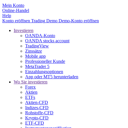
Mein Konto
Online-Handel
Help
Konto eröffnen
Trading
Demo
Demo-Konto eröffnen
Investieren
OANDA-Konto
OANDA stocks account
TradingView
Zinssätze
Mobile app
Professioneller Kunde
MetaTrader 5
Einzahlungsoptionen
App oder MT5 herunterladen
Wo Sie investieren
Forex
Aktien
ETFs
Aktien-CFD
Indizes-CFD
Rohstoffe-CFD
Krypto-CFD
ETF-CFD