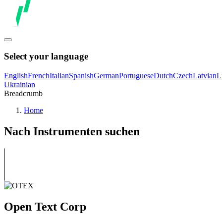
Select your language
English
French
Italian
Spanish
German
Portuguese
Dutch
Czech
Latvian
L
Ukrainian
Breadcrumb
Home
Nach Instrumenten suchen
Open Text Corp