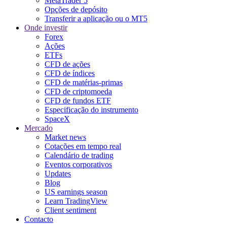
MetaTrader 5
Opções de depósito
Transferir a aplicação ou o MT5
Onde investir
Forex
Ações
ETFs
CFD de ações
CFD de índices
CFD de matérias-primas
CFD de criptomoeda
CFD de fundos ETF
Especificação do instrumento
SpaceX
Mercado
Market news
Cotações em tempo real
Calendário de trading
Eventos corporativos
Updates
Blog
US earnings season
Learn TradingView
Client sentiment
Contacto