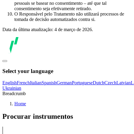
pessoais se basear no consentimento – até que tal
consentimento seja efetivamente retirado.
O Responsável pelo Tratamento não utilizará processos de
tomada de decisão automatizados contra si.
Data da última atualização: 4 de março de 2026.
Select your language
English
French
Italian
Spanish
German
Portuguese
Dutch
Czech
Latvian
L
Ukrainian
Breadcrumb
Home
Procurar instrumentos