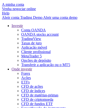
A minha conta
Venha negociar online
Help
Abrir conta
Trading
Demo
Abrir uma conta demo
Investir
Conta OANDA
OANDA stocks account
TradingView
Taxas de juro
Aplicação móvel
Cliente profissional
MetaTrader 5
Opções de depósito
Transferir a aplicação ou o MT5
Onde investir
Forex
Ações
ETFs
CFD de ações
CFD de índices
CFD de matérias-primas
CFD de criptomoeda
CFD de fundos ETF