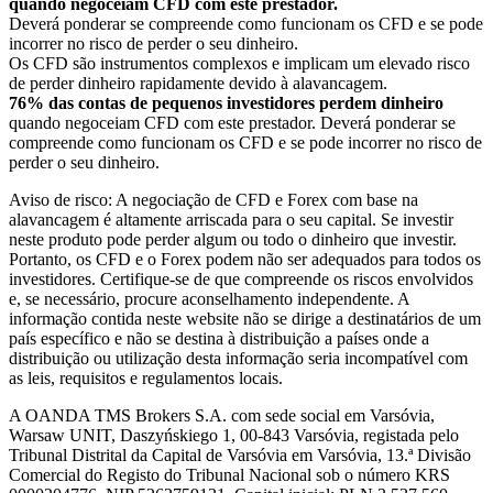
quando negoceiam CFD com este prestador.
Deverá ponderar se compreende como funcionam os CFD e se pode
incorrer no risco de perder o seu dinheiro.
Os CFD são instrumentos complexos e implicam um elevado risco
de perder dinheiro rapidamente devido à alavancagem.
76% das contas de pequenos investidores perdem dinheiro
quando negoceiam CFD com este prestador. Deverá ponderar se
compreende como funcionam os CFD e se pode incorrer no risco de
perder o seu dinheiro.
Aviso de risco: A negociação de CFD e Forex com base na
alavancagem é altamente arriscada para o seu capital. Se investir
neste produto pode perder algum ou todo o dinheiro que investir.
Portanto, os CFD e o Forex podem não ser adequados para todos os
investidores. Certifique-se de que compreende os riscos envolvidos
e, se necessário, procure aconselhamento independente. A
informação contida neste website não se dirige a destinatários de um
país específico e não se destina à distribuição a países onde a
distribuição ou utilização desta informação seria incompatível com
as leis, requisitos e regulamentos locais.
A OANDA TMS Brokers S.A. com sede social em Varsóvia,
Warsaw UNIT, Daszyńskiego 1, 00-843 Varsóvia, registada pelo
Tribunal Distrital da Capital de Varsóvia em Varsóvia, 13.ª Divisão
Comercial do Registo do Tribunal Nacional sob o número KRS