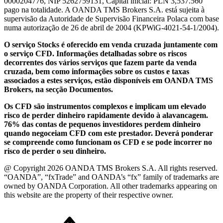
0000204776, NIP 5262759131, Capital inicial: PLN 3,537.560
pago na totalidade. A OANDA TMS Brokers S.A. está sujeita à
supervisão da Autoridade de Supervisão Financeira Polaca com base
numa autorização de 26 de abril de 2004 (KPWiG-4021-54-1/2004).
O serviço Stocks é oferecido em venda cruzada juntamente com
o serviço CFD. Informações detalhadas sobre os riscos
decorrentes dos vários serviços que fazem parte da venda
cruzada, bem como informações sobre os custos e taxas
associados a estes serviços, estão disponíveis em OANDA TMS
Brokers, na secção Documentos.
Os CFD são instrumentos complexos e implicam um elevado
risco de perder dinheiro rapidamente devido à alavancagem.
76% das contas de pequenos investidores perdem dinheiro
quando negoceiam CFD com este prestador. Deverá ponderar
se compreende como funcionam os CFD e se pode incorrer no
risco de perder o seu dinheiro.
@ Copyright 2026 OANDA TMS Brokers S.A. All rights reserved.
“OANDA”, “fxTrade” and OANDA’s “fx” family of trademarks are
owned by OANDA Corporation. All other trademarks appearing on
this website are the property of their respective owner.