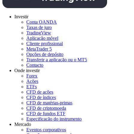
Investir
Conta OANDA
Taxas de juro
TradingView
Aplicação móvel
Cliente profissional
MetaTrader 5
Opções de depósito
Transferir a aplicação ou o MT5
Contacto
Onde investir
Forex
Ações
ETFs
CFD de ações
CFD de índices
CFD de matérias-primas
CFD de criptomoeda
CFD de fundos ETF
Especificação do instrumento
Mercado
Eventos corporativos