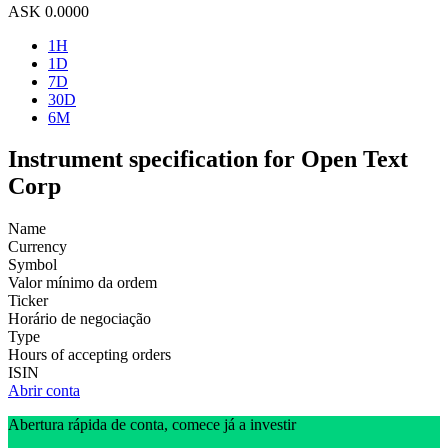
ASK
0.0000
1H
1D
7D
30D
6M
Instrument specification for Open Text
Corp
Name
Currency
Symbol
Valor mínimo da ordem
Ticker
Horário de negociação
Type
Hours of accepting orders
ISIN
Abrir conta
Abertura rápida de conta, comece já a investir