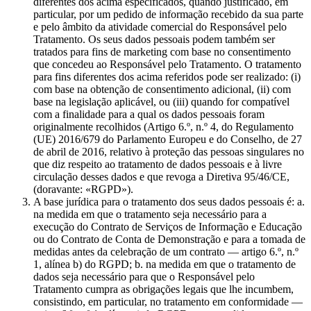
diferentes dos acima especificados, quando justificado, em
particular, por um pedido de informação recebido da sua parte
e pelo âmbito da atividade comercial do Responsável pelo
Tratamento. Os seus dados pessoais podem também ser
tratados para fins de marketing com base no consentimento
que concedeu ao Responsável pelo Tratamento. O tratamento
para fins diferentes dos acima referidos pode ser realizado: (i)
com base na obtenção de consentimento adicional, (ii) com
base na legislação aplicável, ou (iii) quando for compatível
com a finalidade para a qual os dados pessoais foram
originalmente recolhidos (Artigo 6.º, n.º 4, do Regulamento
(UE) 2016/679 do Parlamento Europeu e do Conselho, de 27
de abril de 2016, relativo à proteção das pessoas singulares no
que diz respeito ao tratamento de dados pessoais e à livre
circulação desses dados e que revoga a Diretiva 95/46/CE,
(doravante: «RGPD»).
A base jurídica para o tratamento dos seus dados pessoais é: a.
na medida em que o tratamento seja necessário para a
execução do Contrato de Serviços de Informação e Educação
ou do Contrato de Conta de Demonstração e para a tomada de
medidas antes da celebração de um contrato — artigo 6.º, n.º
1, alínea b) do RGPD; b. na medida em que o tratamento de
dados seja necessário para que o Responsável pelo
Tratamento cumpra as obrigações legais que lhe incumbem,
consistindo, em particular, no tratamento em conformidade —