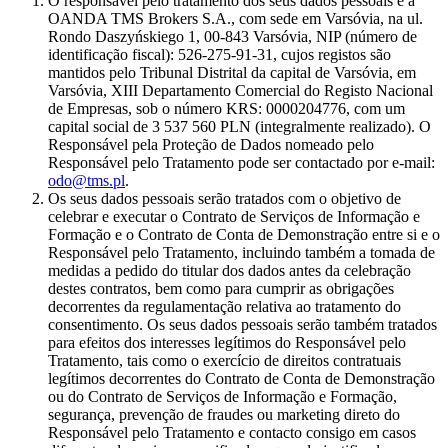
O responsável pelo tratamento dos seus dados pessoais é a
OANDA TMS Brokers S.A., com sede em Varsóvia, na ul.
Rondo Daszyńskiego 1, 00-843 Varsóvia, NIP (número de
identificação fiscal): 526-275-91-31, cujos registos são
mantidos pelo Tribunal Distrital da capital de Varsóvia, em
Varsóvia, XIII Departamento Comercial do Registo Nacional
de Empresas, sob o número KRS: 0000204776, com um
capital social de 3 537 560 PLN (integralmente realizado). O
Responsável pela Proteção de Dados nomeado pelo
Responsável pelo Tratamento pode ser contactado por e-mail:
odo@tms.pl
.
Os seus dados pessoais serão tratados com o objetivo de
celebrar e executar o Contrato de Serviços de Informação e
Formação e o Contrato de Conta de Demonstração entre si e o
Responsável pelo Tratamento, incluindo também a tomada de
medidas a pedido do titular dos dados antes da celebração
destes contratos, bem como para cumprir as obrigações
decorrentes da regulamentação relativa ao tratamento do
consentimento. Os seus dados pessoais serão também tratados
para efeitos dos interesses legítimos do Responsável pelo
Tratamento, tais como o exercício de direitos contratuais
legítimos decorrentes do Contrato de Conta de Demonstração
ou do Contrato de Serviços de Informação e Formação,
segurança, prevenção de fraudes ou marketing direto do
Responsável pelo Tratamento e contacto consigo em casos