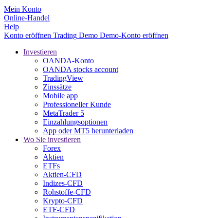
Mein Konto
Online-Handel
Help
Konto eröffnen
Trading
Demo
Demo-Konto eröffnen
Investieren
OANDA-Konto
OANDA stocks account
TradingView
Zinssätze
Mobile app
Professioneller Kunde
MetaTrader 5
Einzahlungsoptionen
App oder MT5 herunterladen
Wo Sie investieren
Forex
Aktien
ETFs
Aktien-CFD
Indizes-CFD
Rohstoffe-CFD
Krypto-CFD
ETF-CFD