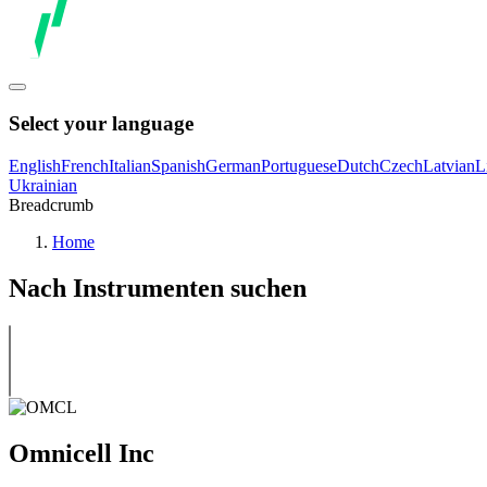
Select your language
English
French
Italian
Spanish
German
Portuguese
Dutch
Czech
Latvian
L
Ukrainian
Breadcrumb
Home
Nach Instrumenten suchen
Omnicell Inc