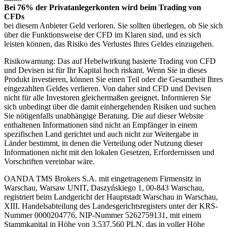
Bei 76% der Privatanlegerkonten wird beim Trading von
CFDs
bei diesem Anbieter Geld verloren. Sie sollten überlegen, ob Sie sich
über die Funktionsweise der CFD im Klaren sind, und es sich
leisten können, das Risiko des Verlustes Ihres Geldes einzugehen.
Risikowarnung: Das auf Hebelwirkung basierte Trading von CFD
und Devisen ist für Ihr Kapital hoch riskant. Wenn Sie in dieses
Produkt investieren, können Sie einen Teil oder die Gesamtheit Ihres
eingezahlten Geldes verlieren. Von daher sind CFD und Devisen
nicht für alle Investoren gleichermaßen geeignet. Informieren Sie
sich unbedingt über die damit einhergehenden Risiken und suchen
Sie nötigenfalls unabhängige Beratung. Die auf dieser Website
enthaltenen Informationen sind nicht an Empfänger in einem
spezifischen Land gerichtet und auch nicht zur Weitergabe in
Länder bestimmt, in denen die Verteilung oder Nutzung dieser
Informationen nicht mit den lokalen Gesetzen, Erfordernissen und
Vorschriften vereinbar wäre.
OANDA TMS Brokers S.A. mit eingetragenem Firmensitz in
Warschau, Warsaw UNIT, Daszyńskiego 1, 00-843 Warschau,
registriert beim Landgericht der Hauptstadt Warschau in Warschau,
XIII. Handelsabteilung des Landesgerichtsregisters unter der KRS-
Nummer 0000204776, NIP-Nummer 5262759131, mit einem
Stammkapital in Höhe von 3.537,560 PLN, das in voller Höhe