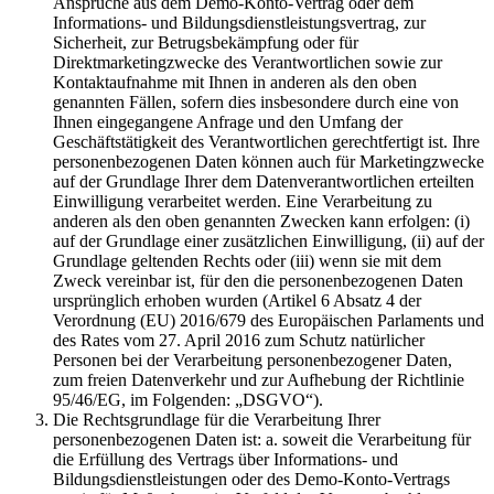
Ansprüche aus dem Demo-Konto-Vertrag oder dem
Informations- und Bildungsdienstleistungsvertrag, zur
Sicherheit, zur Betrugsbekämpfung oder für
Direktmarketingzwecke des Verantwortlichen sowie zur
Kontaktaufnahme mit Ihnen in anderen als den oben
genannten Fällen, sofern dies insbesondere durch eine von
Ihnen eingegangene Anfrage und den Umfang der
Geschäftstätigkeit des Verantwortlichen gerechtfertigt ist. Ihre
personenbezogenen Daten können auch für Marketingzwecke
auf der Grundlage Ihrer dem Datenverantwortlichen erteilten
Einwilligung verarbeitet werden. Eine Verarbeitung zu
anderen als den oben genannten Zwecken kann erfolgen: (i)
auf der Grundlage einer zusätzlichen Einwilligung, (ii) auf der
Grundlage geltenden Rechts oder (iii) wenn sie mit dem
Zweck vereinbar ist, für den die personenbezogenen Daten
ursprünglich erhoben wurden (Artikel 6 Absatz 4 der
Verordnung (EU) 2016/679 des Europäischen Parlaments und
des Rates vom 27. April 2016 zum Schutz natürlicher
Personen bei der Verarbeitung personenbezogener Daten,
zum freien Datenverkehr und zur Aufhebung der Richtlinie
95/46/EG, im Folgenden: „DSGVO“).
Die Rechtsgrundlage für die Verarbeitung Ihrer
personenbezogenen Daten ist: a. soweit die Verarbeitung für
die Erfüllung des Vertrags über Informations- und
Bildungsdienstleistungen oder des Demo-Konto-Vertrags