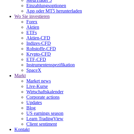
MetaTrader 5
Einzahlungsoptionen
App oder MT5 herunterladen
Wo Sie investieren
Forex
Aktien
ETFs
Aktien-CFD
Indizes-CFD
Rohstoffe-CFD
Krypto-CFD
ETF-CFD
Instrumentenspezifikation
SpaceX
Markt
Market news
Live-Kurse
Wirtschaftskalender
Corporate actions
Updates
Blog
US earnings season
Learn TradingView
Client sentiment
Kontakt