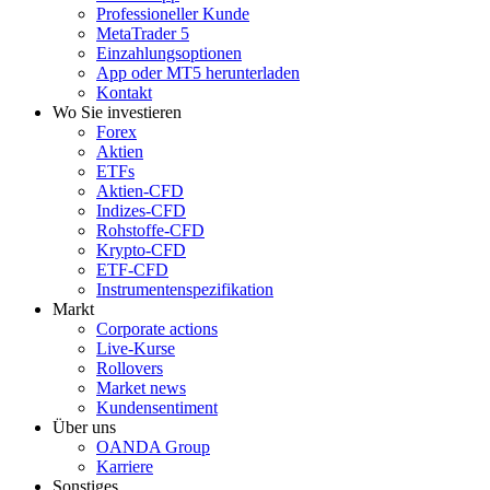
Professioneller Kunde
MetaTrader 5
Einzahlungsoptionen
App oder MT5 herunterladen
Kontakt
Wo Sie investieren
Forex
Aktien
ETFs
Aktien-CFD
Indizes-CFD
Rohstoffe-CFD
Krypto-CFD
ETF-CFD
Instrumentenspezifikation
Markt
Corporate actions
Live-Kurse
Rollovers
Market news
Kundensentiment
Über uns
OANDA Group
Karriere
Sonstiges