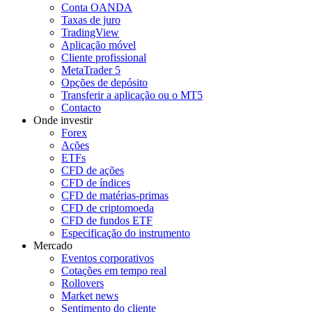
Conta OANDA
Taxas de juro
TradingView
Aplicação móvel
Cliente profissional
MetaTrader 5
Opções de depósito
Transferir a aplicação ou o MT5
Contacto
Onde investir
Forex
Ações
ETFs
CFD de ações
CFD de índices
CFD de matérias-primas
CFD de criptomoeda
CFD de fundos ETF
Especificação do instrumento
Mercado
Eventos corporativos
Cotações em tempo real
Rollovers
Market news
Sentimento do cliente