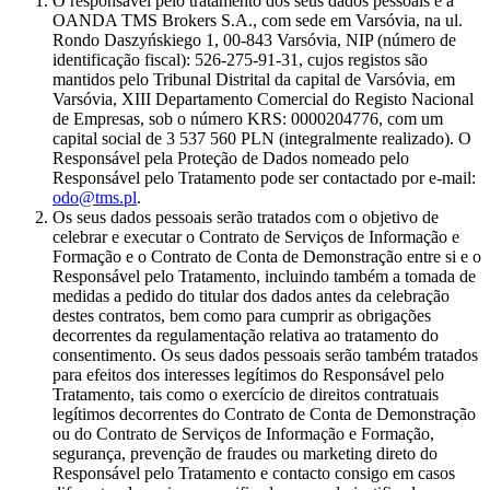
O responsável pelo tratamento dos seus dados pessoais é a
OANDA TMS Brokers S.A., com sede em Varsóvia, na ul.
Rondo Daszyńskiego 1, 00-843 Varsóvia, NIP (número de
identificação fiscal): 526-275-91-31, cujos registos são
mantidos pelo Tribunal Distrital da capital de Varsóvia, em
Varsóvia, XIII Departamento Comercial do Registo Nacional
de Empresas, sob o número KRS: 0000204776, com um
capital social de 3 537 560 PLN (integralmente realizado). O
Responsável pela Proteção de Dados nomeado pelo
Responsável pelo Tratamento pode ser contactado por e-mail:
odo@tms.pl
.
Os seus dados pessoais serão tratados com o objetivo de
celebrar e executar o Contrato de Serviços de Informação e
Formação e o Contrato de Conta de Demonstração entre si e o
Responsável pelo Tratamento, incluindo também a tomada de
medidas a pedido do titular dos dados antes da celebração
destes contratos, bem como para cumprir as obrigações
decorrentes da regulamentação relativa ao tratamento do
consentimento. Os seus dados pessoais serão também tratados
para efeitos dos interesses legítimos do Responsável pelo
Tratamento, tais como o exercício de direitos contratuais
legítimos decorrentes do Contrato de Conta de Demonstração
ou do Contrato de Serviços de Informação e Formação,
segurança, prevenção de fraudes ou marketing direto do
Responsável pelo Tratamento e contacto consigo em casos