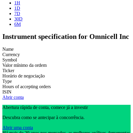
1H
1D
7D
30D
6M
Instrument specification for Omnicell Inc
Name
Currency
Symbol
Valor mínimo da ordem
Ticker
Horário de negociação
Type
Hours of accepting orders
ISIN
Abrir conta
Abertura rápida de conta, comece já a investir
Descubra como se antecipar à concorrência.
Abrir uma conta
Há mais de 20 anos nos mercados, as melhores análises, ferramentas