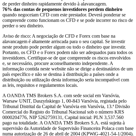
de perder dinheiro rapidamente devido à alavancagem.
76% das contas de pequenos investidores perdem dinheiro
quando negoceiam CFD com este prestador. Deverá ponderar se
compreende como funcionam os CFD e se pode incorrer no risco de
perder o seu dinheiro.
Aviso de risco: A negociação de CFD e Forex com base na
alavancagem é altamente arriscada para o seu capital. Se investir
neste produto pode perder algum ou todo o dinheiro que investir.
Portanto, os CFD e o Forex podem não ser adequados para todos os
investidores. Certifique-se de que compreende os riscos envolvidos
e, se necessário, procure aconselhamento independente. A
informação contida neste website não se dirige a destinatários de um
país específico e não se destina à distribuição a países onde a
distribuição ou utilização desta informação seria incompatível com
as leis, requisitos e regulamentos locais.
A OANDA TMS Brokers S.A. com sede social em Varsóvia,
Warsaw UNIT, Daszyńskiego 1, 00-843 Varsóvia, registada pelo
Tribunal Distrital da Capital de Varsóvia em Varsóvia, 13.ª Divisão
Comercial do Registo do Tribunal Nacional sob o número KRS
0000204776, NIP 5262759131, Capital inicial: PLN 3,537.560
pago na totalidade. A OANDA TMS Brokers S.A. está sujeita à
supervisão da Autoridade de Supervisão Financeira Polaca com base
numa autorização de 26 de abril de 2004 (KPWiG-4021-54-1/2004).