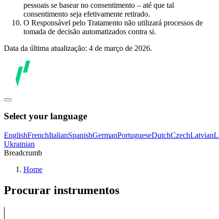
pessoais se basear no consentimento – até que tal
consentimento seja efetivamente retirado.
O Responsável pelo Tratamento não utilizará processos de
tomada de decisão automatizados contra si.
Data da última atualização: 4 de março de 2026.
Select your language
English
French
Italian
Spanish
German
Portuguese
Dutch
Czech
Latvian
L
Ukrainian
Breadcrumb
Home
Procurar instrumentos