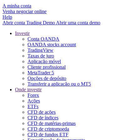
A minha conta
Venha negociar online
Help
Abrir conta
Trading
Demo
Abrir uma conta demo
Investir
Conta OANDA
OANDA stocks account
TradingView
Taxas de juro
Aplicação móvel
Cliente profissional
MetaTrader 5
Opções de depósito
Transferir a aplicação ou o MT5
Onde investir
Forex
Ações
ETFs
CFD de ações
CFD de índices
CFD de matérias-primas
CFD de criptomoeda
CFD de fundos ETF