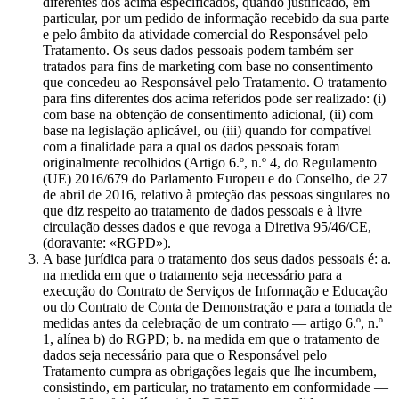
diferentes dos acima especificados, quando justificado, em
particular, por um pedido de informação recebido da sua parte
e pelo âmbito da atividade comercial do Responsável pelo
Tratamento. Os seus dados pessoais podem também ser
tratados para fins de marketing com base no consentimento
que concedeu ao Responsável pelo Tratamento. O tratamento
para fins diferentes dos acima referidos pode ser realizado: (i)
com base na obtenção de consentimento adicional, (ii) com
base na legislação aplicável, ou (iii) quando for compatível
com a finalidade para a qual os dados pessoais foram
originalmente recolhidos (Artigo 6.º, n.º 4, do Regulamento
(UE) 2016/679 do Parlamento Europeu e do Conselho, de 27
de abril de 2016, relativo à proteção das pessoas singulares no
que diz respeito ao tratamento de dados pessoais e à livre
circulação desses dados e que revoga a Diretiva 95/46/CE,
(doravante: «RGPD»).
A base jurídica para o tratamento dos seus dados pessoais é: a.
na medida em que o tratamento seja necessário para a
execução do Contrato de Serviços de Informação e Educação
ou do Contrato de Conta de Demonstração e para a tomada de
medidas antes da celebração de um contrato — artigo 6.º, n.º
1, alínea b) do RGPD; b. na medida em que o tratamento de
dados seja necessário para que o Responsável pelo
Tratamento cumpra as obrigações legais que lhe incumbem,
consistindo, em particular, no tratamento em conformidade —