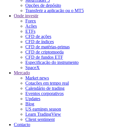
MetaTrader 5
Opções de depósito
Transferir a aplicação ou o MT5
Onde investir
Forex
Ações
ETFs
CFD de ações
CFD de índices
CFD de matérias-primas
CFD de criptomoeda
CFD de fundos ETF
Especificação do instrumento
SpaceX
Mercado
Market news
Cotações em tempo real
Calendário de trading
Eventos corporativos
Updates
Blog
US earnings season
Learn TradingView
Client sentiment
Contacto