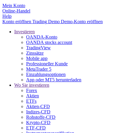
Mein Konto
Online-Handel
Help
Konto eröffnen
Trading
Demo
Demo-Konto eröffnen
Investieren
OANDA-Konto
OANDA stocks account
TradingView
Zinssätze
Mobile app
Professioneller Kunde
MetaTrader 5
Einzahlungsoptionen
App oder MT5 herunterladen
Wo Sie investieren
Forex
Aktien
ETFs
Aktien-CFD
Indizes-CFD
Rohstoffe-CFD
Krypto-CFD
ETF-CFD