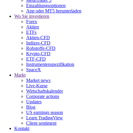
MetaTrader 5
Einzahlungsoptionen
App oder MT5 herunterladen
Wo Sie investieren
Forex
Aktien
ETFs
Aktien-CFD
Indizes-CFD
Rohstoffe-CFD
Krypto-CFD
ETF-CFD
Instrumentenspezifikation
SpaceX
Markt
Market news
Live-Kurse
Wirtschaftskalender
Corporate actions
Updates
Blog
US earnings season
Learn TradingView
Client sentiment
Kontakt