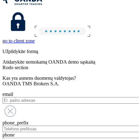
go to client zone
Užpildykite formą
Atidarykite nemokamą OANDA demo sąskaitą
Rodo section
Kas yra asmens duomenų valdytojas?
OANDA TMS Brokers S.A.
email
phone_prefix
phone