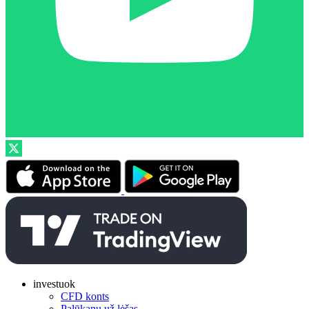
investuok
CFD konts
Palūkanų už lėšas