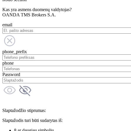
Kas yra asmens duomenų valdytojas?
OANDA TMS Brokers S.A.
email
phone_prefix
phone
Password
Slaptažodžio stiprumas:
Slaptažodis turi būti sudarytas iš:
8 ar daugiau simbolių