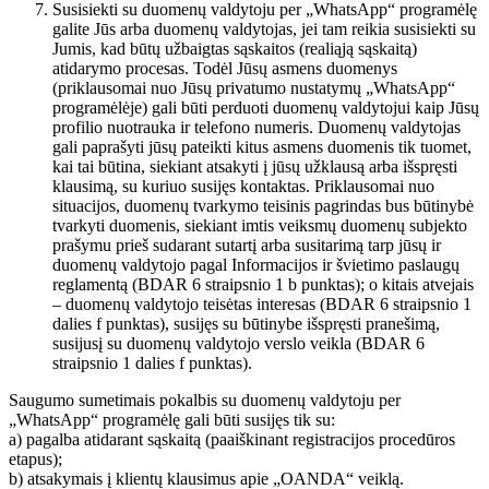
Susisiekti su duomenų valdytoju per „WhatsApp“ programėlę
galite Jūs arba duomenų valdytojas, jei tam reikia susisiekti su
Jumis, kad būtų užbaigtas sąskaitos (realiąją sąskaitą)
atidarymo procesas. Todėl Jūsų asmens duomenys
(priklausomai nuo Jūsų privatumo nustatymų „WhatsApp“
programėlėje) gali būti perduoti duomenų valdytojui kaip Jūsų
profilio nuotrauka ir telefono numeris. Duomenų valdytojas
gali paprašyti jūsų pateikti kitus asmens duomenis tik tuomet,
kai tai būtina, siekiant atsakyti į jūsų užklausą arba išspręsti
klausimą, su kuriuo susijęs kontaktas. Priklausomai nuo
situacijos, duomenų tvarkymo teisinis pagrindas bus būtinybė
tvarkyti duomenis, siekiant imtis veiksmų duomenų subjekto
prašymu prieš sudarant sutartį arba susitarimą tarp jūsų ir
duomenų valdytojo pagal Informacijos ir švietimo paslaugų
reglamentą (BDAR 6 straipsnio 1 b punktas); o kitais atvejais
– duomenų valdytojo teisėtas interesas (BDAR 6 straipsnio 1
dalies f punktas), susijęs su būtinybe išspręsti pranešimą,
susijusį su duomenų valdytojo verslo veikla (BDAR 6
straipsnio 1 dalies f punktas).
Saugumo sumetimais pokalbis su duomenų valdytoju per
„WhatsApp“ programėlę gali būti susijęs tik su:
a) pagalba atidarant sąskaitą (paaiškinant registracijos procedūros
etapus);
b) atsakymais į klientų klausimus apie „OANDA“ veiklą.