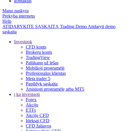
kontaktas
Mano paskyra
Prekyba internetu
Help
ATIDARYKITE SĄSKAITĄ
Trading
Demo
Atidaryti demo
sąskaitą
Investuok
CFD konts
Brokeru konts
TradingView
Palūkanų už lėšas
Mobilioji programėlė
Profesionalus klientas
Meta trader 5
Papildyk sąskaitą
Atsisiųsti programėlę arba MT5
į ką investuoti
Forex
Akcijų
ETFs
Akcijų CFD
Ideksai CFD
CFD žaliavos