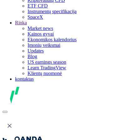
Kriptovaliutų CFD
ETF CFD
Instrumentų specifikacija
SpaceX
Rinka
Market news
Kainos gyvai
Ekonomikos kalendorius
Įmonių veiksmai
Updates
Blog
US earnings season
Learn TradingView
Klientų nuomonė
kontaktas