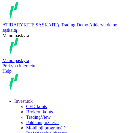
ATIDARYKITE SĄSKAITĄ
Trading
Demo
Atidaryti demo
sąskaitą
Mano paskyra
Mano paskyra
Prekyba internetu
Help
Investuok
CFD konts
Brokeru konts
TradingView
Palūkanų už lėšas
Mobilioji programėlė