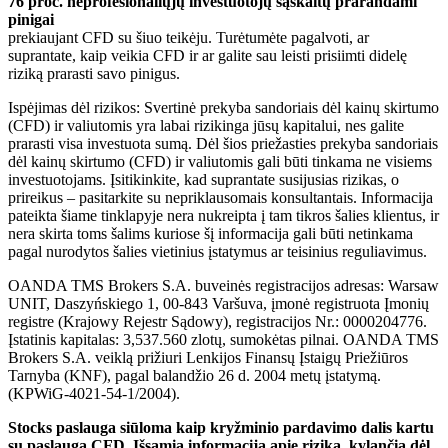
76 proc. neprofesionaliųjų investuotojų sąskaitų prarandami
pinigai
prekiaujant CFD su šiuo teikėju. Turėtumėte pagalvoti, ar
suprantate, kaip veikia CFD ir ar galite sau leisti prisiimti didelę
riziką prarasti savo pinigus.
Ispėjimas dėl rizikos: Svertinė prekyba sandoriais dėl kainų skirtumo
(CFD) ir valiutomis yra labai rizikinga jūsų kapitalui, nes galite
prarasti visa investuota sumą. Dėl šios priežasties prekyba sandoriais
dėl kainų skirtumo (CFD) ir valiutomis gali būti tinkama ne visiems
investuotojams. Įsitikinkite, kad suprantate susijusias rizikas, o
prireikus – pasitarkite su nepriklausomais konsultantais. Informacija
pateikta šiame tinklapyje nera nukreipta į tam tikros šalies klientus, ir
nera skirta toms šalims kuriose šį informacija gali būti netinkama
pagal nurodytos šalies vietinius įstatymus ar teisinius reguliavimus.
OANDA TMS Brokers S.A. buveinės registracijos adresas: Warsaw
UNIT, Daszyńskiego 1, 00-843 Varšuva, įmonė registruota Įmonių
registre (Krajowy Rejestr Sądowy), registracijos Nr.: 0000204776.
Įstatinis kapitalas: 3,537.560 zlotų, sumokėtas pilnai. OANDA TMS
Brokers S.A. veiklą prižiuri Lenkijos Finansų Įstaigų Priežiūros
Tarnyba (KNF), pagal balandžio 26 d. 2004 metų įstatymą.
(KPWiG-4021-54-1/2004).
Stocks paslauga siūloma kaip kryžminio pardavimo dalis kartu
su paslauga CFD. Išsamią informaciją apie riziką, kylančią dėl