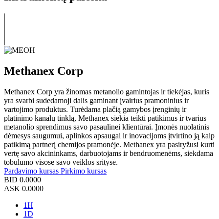
Methanex Corp
Methanex Corp yra žinomas metanolio gamintojas ir tiekėjas, kuris
yra svarbi sudedamoji dalis gaminant įvairius pramoninius ir
vartojimo produktus. Turėdama plačią gamybos įrenginių ir
platinimo kanalų tinklą, Methanex siekia teikti patikimus ir tvarius
metanolio sprendimus savo pasaulinei klientūrai. Įmonės nuolatinis
dėmesys saugumui, aplinkos apsaugai ir inovacijoms įtvirtino ją kaip
patikimą partnerį chemijos pramonėje. Methanex yra pasiryžusi kurti
vertę savo akcininkams, darbuotojams ir bendruomenėms, siekdama
tobulumo visose savo veiklos srityse.
Pardavimo kursas
Pirkimo kursas
BID
0.0000
ASK
0.0000
1H
1D