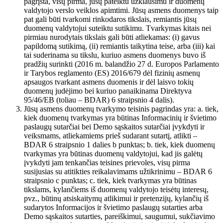
pagrįsta, visų pirma, jūsų pateiktu užklausimu ir duomenų
valdytojo verslo veiklos apimtimi. Jūsų asmens duomenys taip
pat gali būti tvarkomi rinkodaros tikslais, remiantis jūsų
duomenų valdytojui suteiktu sutikimu. Tvarkymas kitais nei
pirmiau nurodytais tikslais gali būti atliekamas: (i) gavus
papildomą sutikimą, (ii) remiantis taikytina teise, arba (iii) kai
tai suderinama su tikslu, kuriuo asmens duomenys buvo iš
pradžių surinkti (2016 m. balandžio 27 d. Europos Parlamento
ir Tarybos reglamento (ES) 2016/679 dėl fizinių asmenų
apsaugos tvarkant asmens duomenis ir dėl laisvo tokių
duomenų judėjimo bei kuriuo panaikinama Direktyva
95/46/EB (toliau – BDAR) 6 straipsnio 4 dalis).
Jūsų asmens duomenų tvarkymo teisinis pagrindas yra: a. tiek,
kiek duomenų tvarkymas yra būtinas Informacinių ir švietimo
paslaugų sutarčiai bei Demo sąskaitos sutarčiai įvykdyti ir
veiksmams, atliekamiems prieš sudarant sutartį, atlikti –
BDAR 6 straipsnio 1 dalies b punktas; b. tiek, kiek duomenų
tvarkymas yra būtinas duomenų valdytojui, kad jis galėtų
įvykdyti jam tenkančias teisines prievoles, visų pirma
susijusias su atitikties reikalavimams užtikrinimu – BDAR 6
straipsnio c punktas; c. tiek, kiek tvarkymas yra būtinas
tikslams, kylančiems iš duomenų valdytojo teisėtų interesų,
pvz., būtinų atsiskaitymų atlikimui ir pretenzijų, kylančių iš
sudarytos Informacijos ir švietimo paslaugų sutarties arba
Demo sąskaitos sutarties, pareiškimui, saugumui, sukčiavimo