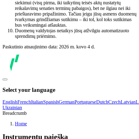
siekimui (visų pirma, iki taikytinų teisės aktų nustatytų
reikalavimų senaties terminų pabaigos), bet ne ilgiau nei iki
prieštaravimo pripažinimo. Tačiau jeigu jūsų asmens duomenų
tvarkymas grindžiamas sutikimu – iki tol, kol toks sutikimas
bus veiksmingai atšauktas.
Duomenų valdytojas netaikys jūsų atžvilgiu automatizuoto
sprendimų priėmimo.
Paskutinio atnaujinimo data: 2026 m. kovo 4 d.
Select your language
English
French
Italian
Spanish
German
Portuguese
Dutch
Czech
Latvian
L
Ukrainian
Breadcrumb
Home
Instrumentų paieška