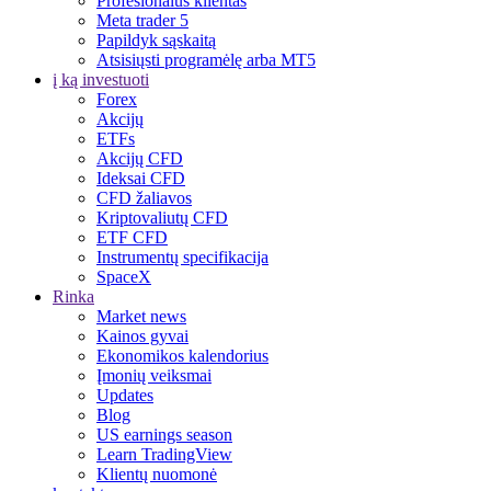
Profesionalus klientas
Meta trader 5
Papildyk sąskaitą
Atsisiųsti programėlę arba MT5
į ką investuoti
Forex
Akcijų
ETFs
Akcijų CFD
Ideksai CFD
CFD žaliavos
Kriptovaliutų CFD
ETF CFD
Instrumentų specifikacija
SpaceX
Rinka
Market news
Kainos gyvai
Ekonomikos kalendorius
Įmonių veiksmai
Updates
Blog
US earnings season
Learn TradingView
Klientų nuomonė