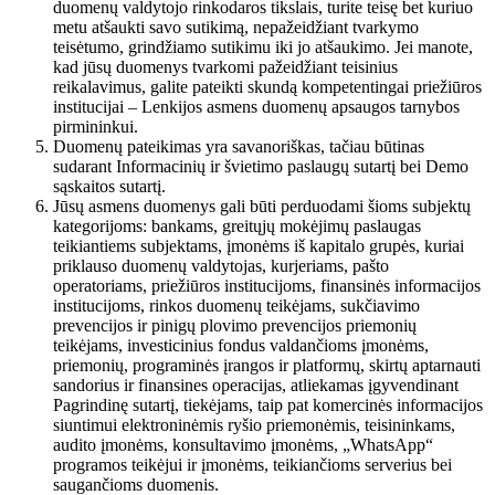
duomenų valdytojo rinkodaros tikslais, turite teisę bet kuriuo
metu atšaukti savo sutikimą, nepažeidžiant tvarkymo
teisėtumo, grindžiamo sutikimu iki jo atšaukimo. Jei manote,
kad jūsų duomenys tvarkomi pažeidžiant teisinius
reikalavimus, galite pateikti skundą kompetentingai priežiūros
institucijai – Lenkijos asmens duomenų apsaugos tarnybos
pirmininkui.
Duomenų pateikimas yra savanoriškas, tačiau būtinas
sudarant Informacinių ir švietimo paslaugų sutartį bei Demo
sąskaitos sutartį.
Jūsų asmens duomenys gali būti perduodami šioms subjektų
kategorijoms: bankams, greitųjų mokėjimų paslaugas
teikiantiems subjektams, įmonėms iš kapitalo grupės, kuriai
priklauso duomenų valdytojas, kurjeriams, pašto
operatoriams, priežiūros institucijoms, finansinės informacijos
institucijoms, rinkos duomenų teikėjams, sukčiavimo
prevencijos ir pinigų plovimo prevencijos priemonių
teikėjams, investicinius fondus valdančioms įmonėms,
priemonių, programinės įrangos ir platformų, skirtų aptarnauti
sandorius ir finansines operacijas, atliekamas įgyvendinant
Pagrindinę sutartį, tiekėjams, taip pat komercinės informacijos
siuntimui elektroninėmis ryšio priemonėmis, teisininkams,
audito įmonėms, konsultavimo įmonėms, „WhatsApp“
programos teikėjui ir įmonėms, teikiančioms serverius bei
saugančioms duomenis.