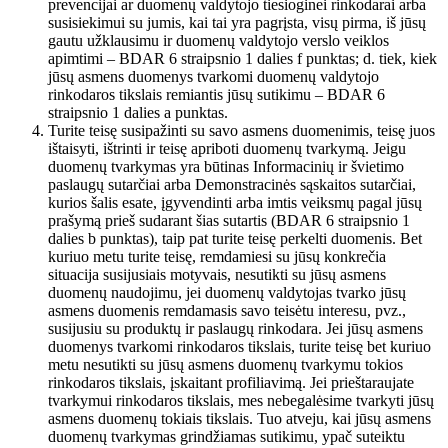
prevencijai ar duomenų valdytojo tiesioginei rinkodarai arba
susisiekimui su jumis, kai tai yra pagrįsta, visų pirma, iš jūsų
gautu užklausimu ir duomenų valdytojo verslo veiklos
apimtimi – BDAR 6 straipsnio 1 dalies f punktas; d. tiek, kiek
jūsų asmens duomenys tvarkomi duomenų valdytojo
rinkodaros tikslais remiantis jūsų sutikimu – BDAR 6
straipsnio 1 dalies a punktas.
Turite teisę susipažinti su savo asmens duomenimis, teisę juos
ištaisyti, ištrinti ir teisę apriboti duomenų tvarkymą. Jeigu
duomenų tvarkymas yra būtinas Informacinių ir švietimo
paslaugų sutarčiai arba Demonstracinės sąskaitos sutarčiai,
kurios šalis esate, įgyvendinti arba imtis veiksmų pagal jūsų
prašymą prieš sudarant šias sutartis (BDAR 6 straipsnio 1
dalies b punktas), taip pat turite teisę perkelti duomenis. Bet
kuriuo metu turite teisę, remdamiesi su jūsų konkrečia
situacija susijusiais motyvais, nesutikti su jūsų asmens
duomenų naudojimu, jei duomenų valdytojas tvarko jūsų
asmens duomenis remdamasis savo teisėtu interesu, pvz.,
susijusiu su produktų ir paslaugų rinkodara. Jei jūsų asmens
duomenys tvarkomi rinkodaros tikslais, turite teisę bet kuriuo
metu nesutikti su jūsų asmens duomenų tvarkymu tokios
rinkodaros tikslais, įskaitant profiliavimą. Jei prieštaraujate
tvarkymui rinkodaros tikslais, mes nebegalėsime tvarkyti jūsų
asmens duomenų tokiais tikslais. Tuo atveju, kai jūsų asmens
duomenų tvarkymas grindžiamas sutikimu, ypač suteiktu