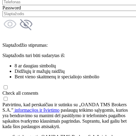
Password
Slaptažodžio stiprumas:
Slaptažodis turi būti sudarytas iš:
8 ar daugiau simbolių
Didžiųjų ir mažųjų raidžių
Bent vieno skaitmenų ir specialiojo simbolio
Check all consents
Patvirtinu, kad perskaičiau ir sutinku su „OANDA TMS Brokers
S.A.”
informacijos ir švietimo
paslaugų teikimo sąlygomis, kurios
yra bendravimo su manimi dėl pasiūlymo ir telefoninės pagalbos
sąskaitos tvarkymo klausimais pagrindas. Suprantu, kad galiu bet
kada šios paslaugos atsisakyti.