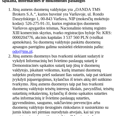
sąskaita, informacinės ir mokomosios paslaugos
Jūsų asmens duomenų valdytojas yra „OANDA TMS
Brokers S.A.“, kurios buveinė yra Varšuvoje, ul. Rondo
Daszyńskiego 1, 00-843 Varšuva, NIP (mokesčių mokėtojo
kodas): 526-275-91-31, kurios registracijos duomenis
Varšuvos apygardos teismas, Nacionalinio teismų registro
XIII komercinis skyrius, tvarko registracijos byloje Nr. KRS:
0000204776, akcinis kapitalas 3 537 560 PLN (visiškai
apmokėtas). Su duomenų valdytojo paskirtu duomenų
apsaugos pareigūnu galima susisiekti elektroniniu paštu:
odo@tms.pl
.
Jūsų asmens duomenys bus tvarkomi siekiant sudaryti ir
vykdyti Informacinių bei švietimo paslaugų sutartį ir
Demonstracinės sąskaitos sutartį tarp jūsų ir duomenų
valdytojo, įskaitant veiksmus, kurių imamasi duomenų
subjekto prašymu prieš sudarant šias sutartis, taip pat siekiant
įvykdyti įsipareigojimus, kylančius iš teisės aktų dėl sutikimo
tvarkymo. Jūsų asmens duomenys taip pat bus tvarkomi
duomenų valdytojo teisėtų interesų tikslais, pavyzdžiui, teisėtų
sutartinių reikalavimų, kylančių iš demo sąskaitos sutarties
arba informacinių ir švietimo paslaugų sutarties,
įgyvendinimo, saugumo, sukčiavimo prevencijos arba
duomenų valdytojo tiesioginės rinkodaros ir susisiekimo su
jumis kitais nei pirmiau nurodytais atvejais, kai tai yra