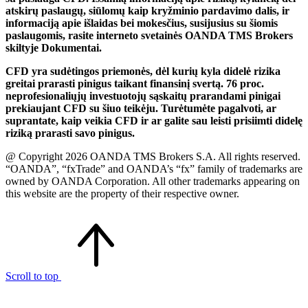
atskirų paslaugų, siūlomų kaip kryžminio pardavimo dalis, ir
informaciją apie išlaidas bei mokesčius, susijusius su šiomis
paslaugomis, rasite interneto svetainės OANDA TMS Brokers
skiltyje Dokumentai.
CFD yra sudėtingos priemonės, dėl kurių kyla didelė rizika
greitai prarasti pinigus taikant finansinį svertą. 76 proc.
neprofesionaliųjų investuotojų sąskaitų prarandami pinigai
prekiaujant CFD su šiuo teikėju. Turėtumėte pagalvoti, ar
suprantate, kaip veikia CFD ir ar galite sau leisti prisiimti didelę
riziką prarasti savo pinigus.
@ Copyright 2026 OANDA TMS Brokers S.A. All rights reserved.
“OANDA”, “fxTrade” and OANDA’s “fx” family of trademarks are
owned by OANDA Corporation. All other trademarks appearing on
this website are the property of their respective owner.
Scroll to top