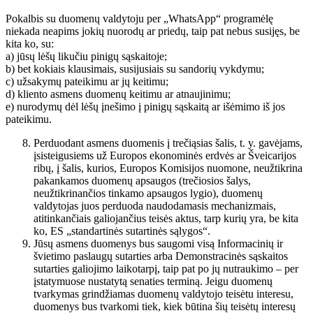
Pokalbis su duomenų valdytoju per „WhatsApp“ programėlę
niekada neapims jokių nuorodų ar priedų, taip pat nebus susijęs, be
kita ko, su:
a) jūsų lėšų likučiu pinigų sąskaitoje;
b) bet kokiais klausimais, susijusiais su sandorių vykdymu;
c) užsakymų pateikimu ar jų keitimu;
d) kliento asmens duomenų keitimu ar atnaujinimu;
e) nurodymų dėl lėšų įnešimo į pinigų sąskaitą ar išėmimo iš jos
pateikimu.
Perduodant asmens duomenis į trečiąsias šalis, t. y. gavėjams,
įsisteigusiems už Europos ekonominės erdvės ar Šveicarijos
ribų, į šalis, kurios, Europos Komisijos nuomone, neužtikrina
pakankamos duomenų apsaugos (trečiosios šalys,
neužtikrinančios tinkamo apsaugos lygio), duomenų
valdytojas juos perduoda naudodamasis mechanizmais,
atitinkančiais galiojančius teisės aktus, tarp kurių yra, be kita
ko, ES „standartinės sutartinės sąlygos“.
Jūsų asmens duomenys bus saugomi visą Informacinių ir
švietimo paslaugų sutarties arba Demonstracinės sąskaitos
sutarties galiojimo laikotarpį, taip pat po jų nutraukimo – per
įstatymuose nustatytą senaties terminą. Jeigu duomenų
tvarkymas grindžiamas duomenų valdytojo teisėtu interesu,
duomenys bus tvarkomi tiek, kiek būtina šių teisėtų interesų