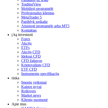
TradingView
Mobilioji programėlė
Profesionalus klientas
MetaTrader 5
Papildyk sąskaitą
Atsisiųsti programėlę arba MT5
Kontaktas
į ką investuoti
Forex
Akcijų
ETFs
Akcijų CFD
Ideksai CFD
CFD žaliavos
Kriptovaliutų CFD
ETF CFD
Instrumentų specifikacija
rinka
Įmonių veiksmai
Kainos gyvai
Rollovers
Market news
Klientų nuomonė
Apie mus