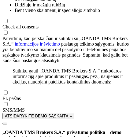
Didžiųjų ir mažųjų raidžių
Bent vieno skaitmenų ir specialiojo simbolio
Check all consents
Patvirtinu, kad perskaičiau ir sutinku su „OANDA TMS Brokers
S.A.”
informacijos ir švietimo
paslaugų teikimo sąlygomis, kurios
yra bendravimo su manimi dėl pasiūlymo ir telefoninės pagalbos
sąskaitos tvarkymo klausimais pagrindas. Suprantu, kad galiu bet
kada šios paslaugos atsisakyti.
Sutinku gauti „OANDA TMS Brokers S.A.” rinkodaros
informaciją apie produktus ir paslaugas, pvz., naujienas ir
akcijas, naudojant pateiktus kontaktinius duomenis:
El. paštas
SMS/MMS
ATSIDARYKITE DEMO SĄSKAITĄ »
„OANDA TMS Brokers S.A.“ privatumo politika – demo