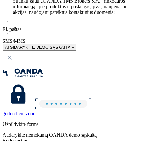
Sutinku gauti „OANDA TMS Brokers S.A.” rinkodaros
informaciją apie produktus ir paslaugas, pvz., naujienas ir
akcijas, naudojant pateiktus kontaktinius duomenis:
El. paštas
SMS/MMS
ATSIDARYKITE DEMO SĄSKAITĄ »
go to client zone
Užpildykite formą
Atidarykite nemokamą OANDA demo sąskaitą
Rodo section