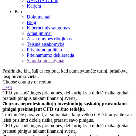
OANDA Group
Karjera
Kiti
Dokumentai
Blog
Kibernetinis saugumas
Atnaujinimai
Atsakomybės ribojimas
Teisinė atsakomybė
Privatumo politika
Prieinamumo deklaracija
Slapukų nustatymai
Pasirinkite kitą šalį ar regioną, kad pamatytumėte turinį, pritaikytą
jūsų buvimo vietai.
Choose country or region
Tęsti
CFD yra sudėtingos priemonės, dėl kurių kyla didelė rizika greitai
prarasti pinigus taikant finansinį svertą.
76 proc. neprofesionaliųjų investuotojų sąskaitų prarandami
pinigai prekiaujant CFD su šiuo teikėju.
Turėtumėte pagalvoti, ar suprantate, kaip veikia CFD ir ar galite sau
leisti prisiimti didelę riziką prarasti savo pinigus.
CFD yra sudėtingos priemonės, dėl kurių kyla didelė rizika greitai
prarasti pinigus taikant finansinį svertą.