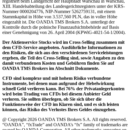
registriert beim Landgericht der Hauptstadt Warschau in Warschau,
XIII. Handelsabteilung des Landesgerichtsregisters unter der KRS-
Nummer 0000204776, NIP-Nummer 5262759131, mit einem
Stammkapital in Höhe von 3.537,560 PLN, das in voller Höhe
eingezahlt ist. Die OANDA TMS Brokers S.A. unterliegt der
Kontrolle durch die polnische Finanzaufsichtsbehörde auf Basis
einer Genehmigung von 26. April 2004 (KPWiG-4021-54-1/2004).
Der Aktienservice Stocks wird im Cross-Selling zusammen mit
dem CFD-Service angeboten. Ausführliche Informationen zu
den Risiken, die sich aus den verschiedenen Serviceleistungen
ergeben, die Teil des Cross-Selling sind, sowie Angaben zu den
damit verbundenen Kosten und Gebühren finden Sie auf
OANDA TMS Brokers im Abschnitt Dokumente.
CFD sind komplexe und mit hohem Risiko verbundene
Instrumente, bei denen man aufgrund der Hebelwirkung
schnell Geld verlieren kann. Bei 76% der Privatanlegerkonten
wird beim Trading von CFDs bei diesem Anbieter Geld
verloren. Sie sollten überlegen, ob Sie sich über die
Funktionsweise der CFD im Klaren sind, und es sich leisten
können, das Risiko des Verlustes Ihres Geldes einzugehen.
@ Copyright 2026 OANDA TMS Brokers S.A. All rights reserved.
“OANDA”, “fxTrade” and OANDA’s “fx” family of trademarks are
owned by OANDA Corporation. All other trademarks appearing on