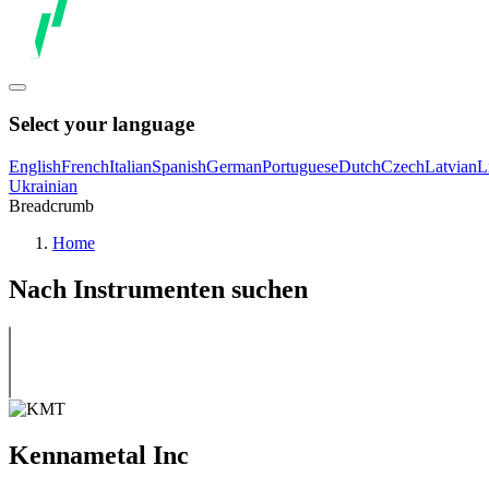
Select your language
English
French
Italian
Spanish
German
Portuguese
Dutch
Czech
Latvian
L
Ukrainian
Breadcrumb
Home
Nach Instrumenten suchen
Kennametal Inc