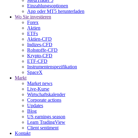
MetaTrader 5
Einzahlungsoptionen
App oder MT5 herunterladen
Wo Sie investieren
Forex
Aktien
ETFs
Aktien-CFD
Indizes-CFD
Rohstoffe-CFD
Krypto-CFD
ETF-CFD
Instrumentenspezifikation
SpaceX
Markt
Market news
Live-Kurse
Wirtschaftskalender
Corporate actions
Updates
Blog
US earnings season
Learn TradingView
Client sentiment
Kontakt