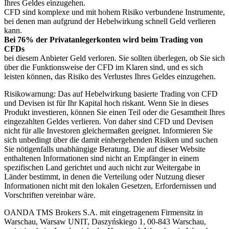
Ihres Geldes einzugehen.
CFD sind komplexe und mit hohem Risiko verbundene Instrumente,
bei denen man aufgrund der Hebelwirkung schnell Geld verlieren
kann.
Bei 76% der Privatanlegerkonten wird beim Trading von
CFDs
bei diesem Anbieter Geld verloren. Sie sollten überlegen, ob Sie sich
über die Funktionsweise der CFD im Klaren sind, und es sich
leisten können, das Risiko des Verlustes Ihres Geldes einzugehen.
Risikowarnung: Das auf Hebelwirkung basierte Trading von CFD
und Devisen ist für Ihr Kapital hoch riskant. Wenn Sie in dieses
Produkt investieren, können Sie einen Teil oder die Gesamtheit Ihres
eingezahlten Geldes verlieren. Von daher sind CFD und Devisen
nicht für alle Investoren gleichermaßen geeignet. Informieren Sie
sich unbedingt über die damit einhergehenden Risiken und suchen
Sie nötigenfalls unabhängige Beratung. Die auf dieser Website
enthaltenen Informationen sind nicht an Empfänger in einem
spezifischen Land gerichtet und auch nicht zur Weitergabe in
Länder bestimmt, in denen die Verteilung oder Nutzung dieser
Informationen nicht mit den lokalen Gesetzen, Erfordernissen und
Vorschriften vereinbar wäre.
OANDA TMS Brokers S.A. mit eingetragenem Firmensitz in
Warschau, Warsaw UNIT, Daszyńskiego 1, 00-843 Warschau,