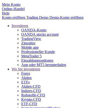
Mein Konto
Online-Handel
Help
Konto eröffnen
Trading
Demo
Demo-Konto eröffnen
Investieren
OANDA-Konto
OANDA stocks account
TradingView
Zinssätze
Mobile app
Professioneller Kunde
MetaTrader 5
Einzahlungsoptionen
App oder MT5 herunterladen
Wo Sie investieren
Forex
Aktien
ETFs
Aktien-CFD
Indizes-CFD
Rohstoffe-CFD
Krypto-CFD
ETF-CFD