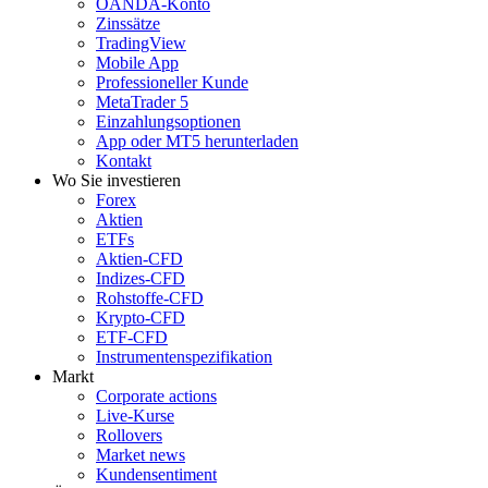
OANDA-Konto
Zinssätze
TradingView
Mobile App
Professioneller Kunde
MetaTrader 5
Einzahlungsoptionen
App oder MT5 herunterladen
Kontakt
Wo Sie investieren
Forex
Aktien
ETFs
Aktien-CFD
Indizes-CFD
Rohstoffe-CFD
Krypto-CFD
ETF-CFD
Instrumentenspezifikation
Markt
Corporate actions
Live-Kurse
Rollovers
Market news
Kundensentiment