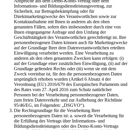
Ansprüche aus dem Demo-Konto-Vertrag oder dem
Informations- und Bildungsdienstleistungsvertrag, zur
Sicherheit, zur Betrugsbekämpfung oder für
Direktmarketingzwecke des Verantwortlichen sowie zur
Kontaktaufnahme mit Ihnen in anderen als den oben
genannten Fällen, sofern dies insbesondere durch eine von
Ihnen eingegangene Anfrage und den Umfang der
Geschäftstätigkeit des Verantwortlichen gerechtfertigt ist. Ihre
personenbezogenen Daten können auch für Marketingzwecke
auf der Grundlage Ihrer dem Datenverantwortlichen erteilten
Einwilligung verarbeitet werden. Eine Verarbeitung zu
anderen als den oben genannten Zwecken kann erfolgen: (i)
auf der Grundlage einer zusätzlichen Einwilligung, (ii) auf der
Grundlage geltenden Rechts oder (iii) wenn sie mit dem
Zweck vereinbar ist, für den die personenbezogenen Daten
ursprünglich erhoben wurden (Artikel 6 Absatz 4 der
Verordnung (EU) 2016/679 des Europäischen Parlaments und
des Rates vom 27. April 2016 zum Schutz natürlicher
Personen bei der Verarbeitung personenbezogener Daten,
zum freien Datenverkehr und zur Aufhebung der Richtlinie
95/46/EG, im Folgenden: „DSGVO“).
Die Rechtsgrundlage für die Verarbeitung Ihrer
personenbezogenen Daten ist: a. soweit die Verarbeitung für
die Erfüllung des Vertrags über Informations- und
Bildungsdienstleistungen oder des Demo-Konto-Vertrags