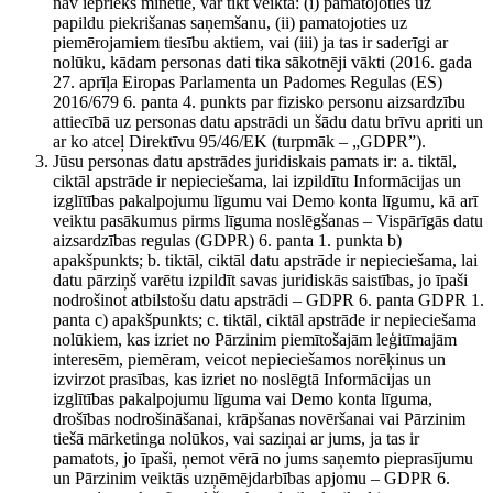
nav iepriekš minētie, var tikt veikta: (i) pamatojoties uz
papildu piekrišanas saņemšanu, (ii) pamatojoties uz
piemērojamiem tiesību aktiem, vai (iii) ja tas ir saderīgi ar
nolūku, kādam personas dati tika sākotnēji vākti (2016. gada
27. aprīļa Eiropas Parlamenta un Padomes Regulas (ES)
2016/679 6. panta 4. punkts par fizisko personu aizsardzību
attiecībā uz personas datu apstrādi un šādu datu brīvu apriti un
ar ko atceļ Direktīvu 95/46/EK (turpmāk – „GDPR”).
Jūsu personas datu apstrādes juridiskais pamats ir: a. tiktāl,
ciktāl apstrāde ir nepieciešama, lai izpildītu Informācijas un
izglītības pakalpojumu līgumu vai Demo konta līgumu, kā arī
veiktu pasākumus pirms līguma noslēgšanas – Vispārīgās datu
aizsardzības regulas (GDPR) 6. panta 1. punkta b)
apakšpunkts; b. tiktāl, ciktāl datu apstrāde ir nepieciešama, lai
datu pārziņš varētu izpildīt savas juridiskās saistības, jo īpaši
nodrošinot atbilstošu datu apstrādi – GDPR 6. panta GDPR 1.
panta c) apakšpunkts; c. tiktāl, ciktāl apstrāde ir nepieciešama
nolūkiem, kas izriet no Pārzinim piemītošajām leģitīmajām
interesēm, piemēram, veicot nepieciešamos norēķinus un
izvirzot prasības, kas izriet no noslēgtā Informācijas un
izglītības pakalpojumu līguma vai Demo konta līguma,
drošības nodrošināšanai, krāpšanas novēršanai vai Pārzinim
tiešā mārketinga nolūkos, vai saziņai ar jums, ja tas ir
pamatots, jo īpaši, ņemot vērā no jums saņemto pieprasījumu
un Pārzinim veiktās uzņēmējdarbības apjomu – GDPR 6.