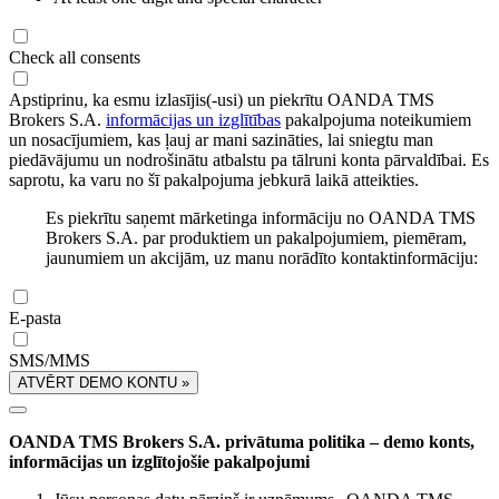
Check all consents
Apstiprinu, ka esmu izlasījis(-usi) un piekrītu OANDA TMS
Brokers S.A.
informācijas un izglītības
pakalpojuma noteikumiem
un nosacījumiem, kas ļauj ar mani sazināties, lai sniegtu man
piedāvājumu un nodrošinātu atbalstu pa tālruni konta pārvaldībai. Es
saprotu, ka varu no šī pakalpojuma jebkurā laikā atteikties.
Es piekrītu saņemt mārketinga informāciju no OANDA TMS
Brokers S.A. par produktiem un pakalpojumiem, piemēram,
jaunumiem un akcijām, uz manu norādīto kontaktinformāciju:
E-pasta
SMS/MMS
ATVĒRT DEMO KONTU »
OANDA TMS Brokers S.A. privātuma politika – demo konts,
informācijas un izglītojošie pakalpojumi