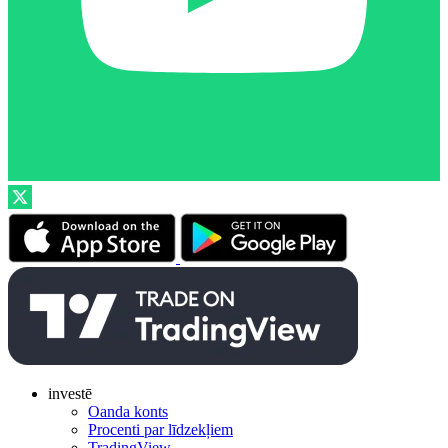
investē
Oanda konts
Procenti par līdzekļiem
TradingView