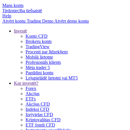
Mans konts
Tirdzniecība tiešsaistē
Help
Atvērt kontu
Trading
Demo
Atvērt demo kontu
Investē
Konto CFD
Brokeru konts
TradingView
Procenti par līdzekļiem
Mobilā lietotne
Profesionāls klients
Meta trader 5
Papildini kontu
Lejupielādē lietotni vai MT5
Kur investēt?
Forex
Akcijas
ETFs
Akcijas CFD
Indeksi CFD
Izejvielas CFD
Kriptovalūtas CFD
ETF fondi CFD