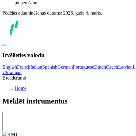
pieņemšanu.
Pēdējās atjaunināšanas datums: 2026. gada 4. marts.
Izvēlieties valodu
English
French
Italian
Spanish
German
Portuguese
Dutch
Czech
Latvian
L
Ukrainian
Breadcrumb
Home
Meklēt instrumentus