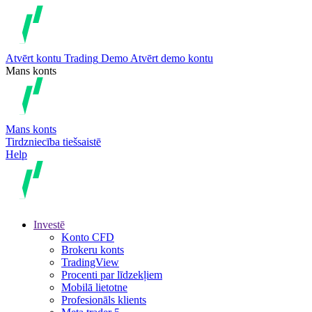
Atvērt kontu
Trading
Demo
Atvērt demo kontu
Mans konts
Mans konts
Tirdzniecība tiešsaistē
Help
Investē
Konto CFD
Brokeru konts
TradingView
Procenti par līdzekļiem
Mobilā lietotne
Profesionāls klients