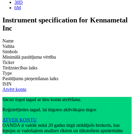
30D
6M
Instrument specification for Kennametal
Inc
Name
Valūta
Simbols
Minimālā pasūtījuma vērtība
Ticker
Tirdzniecības laiks
Type
Pasūtījumu pieņemšanas laiks
ISIN
Atvērt kontu
Sāciet tirgot tagad ar ātru konta atvēršanu.
Reģistrējieties tagad, lai tirgotos aktīvākajos tirgos
ATVER KONTU
OANDA ir vairāk nekā 20 gadus tirgū strādājošs brokeris, kas
lepojas ar vadošajiem analīzes rīkiem un tūkstošiem apmierinātu