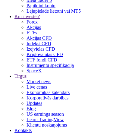
Meta trader 5
Papildini kontu
Lejupielādē lietotni vai MT5
Kur investēt?
Forex
Akcijas
ETFs
Akcijas CFD
Indeksi CFD
Izejvielas CFD
Kriptovalūtas CFD
ETF fondi CFD
Instrumentu specifikācija
SpaceX
Tirgus
Market news
Live cenas
Ekonomikas kalendārs
Korporatīvās darbības
Updates
Blog
US earnings season
Learn TradingView
Klientu noskaņojums
Kontakts