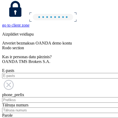
go to client zone
Aizpildiet veidlapu
Atveriet bezmaksas OANDA demo kontu
Rodo section
Kas ir personas datu pārzinis?
OANDA TMS Brokers S.A.
E-pasts
phone_prefix
Tālruņa numurs
Parole