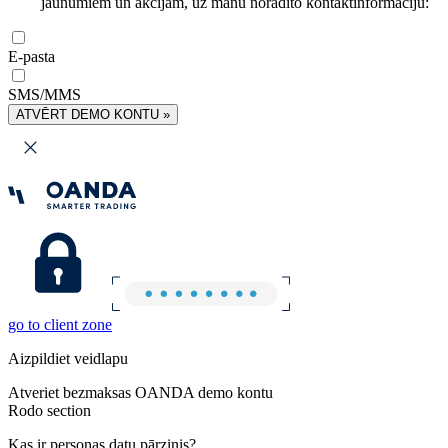
jaunumiem un akcijām, uz manu norādīto kontaktinformāciju:
E-pasta
SMS/MMS
ATVĒRT DEMO KONTU »
go to client zone
Aizpildiet veidlapu
Atveriet bezmaksas OANDA demo kontu
Rodo section
Kas ir personas datu pārzinis?