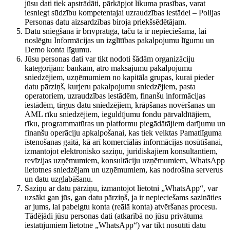
jūsu dati tiek apstrādāti, pārkāpjot likuma prasības, varat
iesniegt sūdzību kompetentajai uzraudzības iestādei – Polijas
Personas datu aizsardzības biroja priekšsēdētājam.
Datu sniegšana ir brīvprātīga, taču tā ir nepieciešama, lai
noslēgtu Informācijas un izglītības pakalpojumu līgumu un
Demo konta līgumu.
Jūsu personas dati var tikt nodoti šādām organizāciju
kategorijām: bankām, ātro maksājumu pakalpojumu
sniedzējiem, uzņēmumiem no kapitāla grupas, kurai pieder
datu pārziņš, kurjeru pakalpojumu sniedzējiem, pasta
operatoriem, uzraudzības iestādēm, finanšu informācijas
iestādēm, tirgus datu sniedzējiem, krāpšanas novēršanas un
AML rīku sniedzējiem, ieguldījumu fondu pārvaldītājiem,
rīku, programmatūras un platformu piegādātājiem darījumu un
finanšu operāciju apkalpošanai, kas tiek veiktas Pamatlīguma
īstenošanas gaitā, kā arī komerciālās informācijas nosūtīšanai,
izmantojot elektronisko saziņu, juridiskajiem konsultantiem,
revīzijas uzņēmumiem, konsultāciju uzņēmumiem, WhatsApp
lietotnes sniedzējam un uzņēmumiem, kas nodrošina serverus
un datu uzglabāšanu.
Saziņu ar datu pārziņu, izmantojot lietotni „WhatsApp“, var
uzsākt gan jūs, gan datu pārziņš, ja ir nepieciešams sazināties
ar jums, lai pabeigtu konta (reālā konta) atvēršanas procesu.
Tādējādi jūsu personas dati (atkarībā no jūsu privātuma
iestatījumiem lietotnē „WhatsApp“) var tikt nosūtīti datu