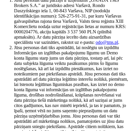
Jūsu personas datu pārziņš ir uzņēmums „OANDA TMS
Brokers S.A.” ar juridisko adresi Varšavā, Rondo
Daszyńskiego iela 1, 00-843 Varšava, NIP (nodokļu
identifikācijas numurs): 526-275-91-31, par kuru Varšavas
galvaspilsētas rajona tiesa Varšavā, Valsts tiesu reģistra XIII
Komerclietu nodaļa uztur reģistrācijas lietas ar numuru KRS:
0000204776, akciju kapitāls 3 537 560 PLN (pilnībā
apmaksāts). Ar datu pārziņa iecelto datu aizsardzības
speciālistu var sazināties, rakstot uz e-pastu:
odo@tms.pl
.
Jūsu personas dati tiks apstrādāti, lai noslēgtu un izpildītu
Informācijas un izglītības pakalpojumu līgumu un Demo
konta līgumu starp jums un datu pārziņu, tostarp arī, lai pēc
datu subjekta lūguma veiktu pasākumus pirms šo līgumu
noslēgšanas, kā arī lai izpildītu pienākumus, kas izriet no
noteikumiem par piekrišanas apstrādi. Jūsu personas dati tiks
apstrādāti arī datu pārziņa leģitīmo interešu nolūkā, piemēram,
lai īstenotu leģitīmas līgumiskas prasības, kas izriet no demo
konta līguma vai informācijas un izglītības pakalpojumu
līguma, drošības nodrošināšanai, krāpšanas novēršanai vai
datu pārziņa tiešā mārketinga nolūkā, kā arī saziņai ar jums
citos gadījumos, kas nav minēti iepriekš, ja tas ir pamatots, jo
īpaši, ņemot vērā no jums saņemto pieprasījumu un datu
pārziņa uzņēmējdarbības jomu. Jūsu personas dati var tikt
apstrādāti arī mārketinga nolūkos, pamatojoties uz jūsu datu
pārziņam sniegto piekrišanu. Apstrāde citiem nolūkiem, kas