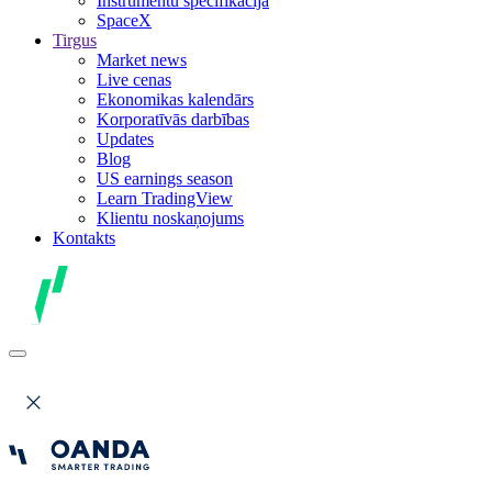
Instrumentu specifikācija
SpaceX
Tirgus
Market news
Live cenas
Ekonomikas kalendārs
Korporatīvās darbības
Updates
Blog
US earnings season
Learn TradingView
Klientu noskaņojums
Kontakts