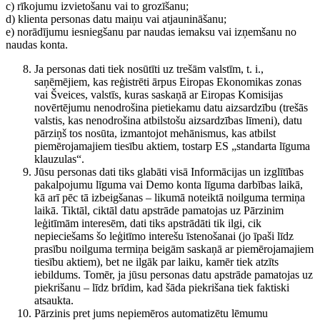
c) rīkojumu izvietošanu vai to grozīšanu;
d) klienta personas datu maiņu vai atjaunināšanu;
e) norādījumu iesniegšanu par naudas iemaksu vai izņemšanu no
naudas konta.
Ja personas dati tiek nosūtīti uz trešām valstīm, t. i.,
saņēmējiem, kas reģistrēti ārpus Eiropas Ekonomikas zonas
vai Šveices, valstīs, kuras saskaņā ar Eiropas Komisijas
novērtējumu nenodrošina pietiekamu datu aizsardzību (trešās
valstis, kas nenodrošina atbilstošu aizsardzības līmeni), datu
pārziņš tos nosūta, izmantojot mehānismus, kas atbilst
piemērojamajiem tiesību aktiem, tostarp ES „standarta līguma
klauzulas“.
Jūsu personas dati tiks glabāti visā Informācijas un izglītības
pakalpojumu līguma vai Demo konta līguma darbības laikā,
kā arī pēc tā izbeigšanas – likumā noteiktā noilguma termiņa
laikā. Tiktāl, ciktāl datu apstrāde pamatojas uz Pārzinim
leģitīmām interesēm, dati tiks apstrādāti tik ilgi, cik
nepieciešams šo leģitīmo interešu īstenošanai (jo īpaši līdz
prasību noilguma termiņa beigām saskaņā ar piemērojamajiem
tiesību aktiem), bet ne ilgāk par laiku, kamēr tiek atzīts
iebildums. Tomēr, ja jūsu personas datu apstrāde pamatojas uz
piekrišanu – līdz brīdim, kad šāda piekrišana tiek faktiski
atsaukta.
Pārzinis pret jums nepiemēros automatizētu lēmumu