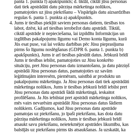
panta 1. punkta f) apakšpunkts; d. tiktāl, ciktāl jūsu personas
dati tiek apstrādāti datu pārziņa mārketinga nolūkos,
pamatojoties uz jūsu piekrišanu – Vispārīgās datu aizsardzības
regulas 6. panta 1. punkta a) apakšpunkts.
Jums ir tiesības piekļūt saviem personas datiem, tiesības tos
labot, dzēst, kā arī tiesības ierobežot datu apstrādi. Tiktāl,
ciktāl apstrāde ir nepieciešama, lai izpildītu Informācijas un
izglītības pakalpojumu līgumu vai Demo konta līgumu, kurā
Jūs esat puse, vai lai veiktu darbības pēc Jūsu pieprasījuma
pirms šo līgumu noslēgšanas (GDPR 6. panta 1. punkta b)
apakšpunkts), Jums ir arī tiesības pārsūtīt datus. Jebkurā brīdī
Jums ir tiesības iebilst, pamatojoties uz Jūsu konkrēto
situāciju, pret Jūsu personas datu izmantošanu, ja datu pārziņš
apstrādā Jūsu personas datus, pamatojoties uz savām
leģitīmajām interesēm, piemēram, saistībā ar produktu un
pakalpojumu mārketingu. Ja Jūsu personas dati tiek apstrādāti
mārketinga nolūkos, Jums ir tiesības jebkurā brīdī iebilst pret
Jūsu personas datu apstrādi šādā mārketingā, ieskaitot
profilēšanu. Ja Jūs iebilstat pret apstrādi mārketinga nolūkos,
mēs vairs nevarēsim apstrādāt Jūsu personas datus šādiem
nolūkiem. Gadījumos, kad Jūsu personas datu apstrāde
pamatojas uz piekrišanu, jo īpaši piekrišanu, kas dota datu
pārziņa mārketinga nolūkos, Jums ir tiesības jebkurā brīdī
atsaukt savu piekrišanu, neietekmējot apstrādes likumību, kas
balstījās uz piekrišanu pirms tās atsaukšanas. Ja uzskatāt, ka