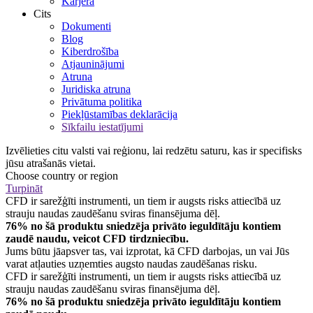
Karjera
Cits
Dokumenti
Blog
Kiberdrošība
Atjauninājumi
Atruna
Juridiska atruna
Privātuma politika
Piekļūstamības deklarācija
Sīkfailu iestatījumi
Izvēlieties citu valsti vai reģionu, lai redzētu saturu, kas ir specifisks
jūsu atrašanās vietai.
Choose country or region
Turpināt
CFD ir sarežģīti instrumenti, un tiem ir augsts risks attiecībā uz
strauju naudas zaudēšanu sviras finansējuma dēļ.
76% no šā produktu sniedzēja privāto ieguldītāju kontiem
zaudē naudu, veicot CFD tirdzniecību.
Jums būtu jāapsver tas, vai izprotat, kā CFD darbojas, un vai Jūs
varat atļauties uzņemties augsto naudas zaudēšanas risku.
CFD ir sarežģīti instrumenti, un tiem ir augsts risks attiecībā uz
strauju naudas zaudēšanu sviras finansējuma dēļ.
76% no šā produktu sniedzēja privāto ieguldītāju kontiem