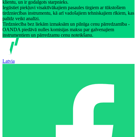
klientu, un ir godalgots starpnieks.
Iegūstiet piekļuvi visaktīvākajiem pasaules tirgiem ar tūkstošiem
tirdzniecības instrumentu, kā arī vadošajiem tehniskajiem rīkiem, kas
palīdz veikt analīzi.
Tirdzniecība bez liekām izmaksām un pilnīga cenu pārredzamība -
OANDA piedāvā nulles komisijas maksu par galvenajiem
instrumentiem un pārredzamu cenu noteikšanu.
Latvia