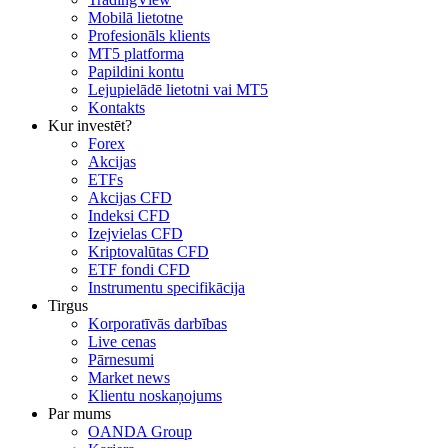
Mobilā lietotne
Profesionāls klients
MT5 platforma
Papildini kontu
Lejupielādē lietotni vai MT5
Kontakts
Kur investēt?
Forex
Akcijas
ETFs
Akcijas CFD
Indeksi CFD
Izejvielas CFD
Kriptovalūtas CFD
ETF fondi CFD
Instrumentu specifikācija
Tirgus
Korporatīvās darbības
Live cenas
Pārnesumi
Market news
Klientu noskaņojums
Par mums
OANDA Group