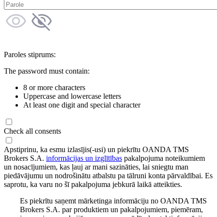
Paroles stiprums:
The password must contain:
8 or more characters
Uppercase and lowercase letters
At least one digit and special character
Check all consents
Apstiprinu, ka esmu izlasījis(-usi) un piekrītu OANDA TMS
Brokers S.A.
informācijas un izglītības
pakalpojuma noteikumiem
un nosacījumiem, kas ļauj ar mani sazināties, lai sniegtu man
piedāvājumu un nodrošinātu atbalstu pa tālruni konta pārvaldībai. Es
saprotu, ka varu no šī pakalpojuma jebkurā laikā atteikties.
Es piekrītu saņemt mārketinga informāciju no OANDA TMS
Brokers S.A. par produktiem un pakalpojumiem, piemēram,