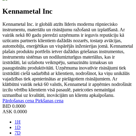
Kennametal Inc
Kennametal Inc. ir globāli atzīts līderis modernu rūpniecisko
instrumentu, materiālu un risinājumu ražošanā un izplatīšanā. Ar
vairāk nekā 80 gadu pieredzi uzņēmums ir ieguvis reputāciju kā
uzticams partneris klientiem dažādās nozarēs, tostarp aviācijas,
automobiļu, enerģētikas un vispārējās inženierijas jomā. Kennametal
plašais produktu portfelis ietver dažādus griešanas instrumentus,
instrumentu sistēmas un nodilumizturīgus materiālus, kas ir
izstrādāti, lai uzlabotu veiktspēju, samazinātu izmaksas un
paaugstinātu produktivitāti. Uzņēmuma inovatīvie risinājumi tiek
izstrādāti ciešā sadarbībā ar klientiem, nodrošinot, ka viņu unikālās
vajadzības tiek apmierinātas ar pielāgotiem risinājumiem. Ar
klātbūtni vairāk nekā 60 valstīs, Kennametal ir apņēmies nodrošināt
izcilu vērtību klientiem visā pasaulē, pateicoties nemainīgai
uzmanībai uz kvalitāti, inovācijām un klientu apkalpošanu.
Pārdošanas cena
Pirkšanas cena
BID
0.0000
ASK
0.0000
1H
1D
7D