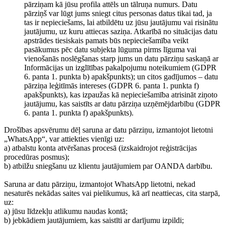
pārziņam kā jūsu profila attēls un tālruņa numurs. Datu
pārziņš var lūgt jums sniegt citus personas datus tikai tad, ja
tas ir nepieciešams, lai atbildētu uz jūsu jautājumu vai risinātu
jautājumu, uz kuru attiecas saziņa. Atkarībā no situācijas datu
apstrādes tiesiskais pamats būs nepieciešamība veikt
pasākumus pēc datu subjekta lūguma pirms līguma vai
vienošanās noslēgšanas starp jums un datu pārziņu saskaņā ar
Informācijas un izglītības pakalpojumu noteikumiem (GDPR
6. panta 1. punkta b) apakšpunkts); un citos gadījumos – datu
pārziņa leģitīmās intereses (GDPR 6. panta 1. punkta f)
apakšpunkts), kas izpaužas kā nepieciešamība atrisināt ziņoto
jautājumu, kas saistīts ar datu pārziņa uzņēmējdarbību (GDPR
6. panta 1. punkta f) apakšpunkts).
Drošības apsvērumu dēļ saruna ar datu pārziņu, izmantojot lietotni
„WhatsApp“, var attiekties vienīgi uz:
a) atbalstu konta atvēršanas procesā (izskaidrojot reģistrācijas
procedūras posmus);
b) atbilžu sniegšanu uz klientu jautājumiem par OANDA darbību.
Saruna ar datu pārziņu, izmantojot WhatsApp lietotni, nekad
nesaturēs nekādas saites vai pielikumus, kā arī neattiecas, cita starpā,
uz:
a) jūsu līdzekļu atlikumu naudas kontā;
b) jebkādiem jautājumiem, kas saistīti ar darījumu izpildi;