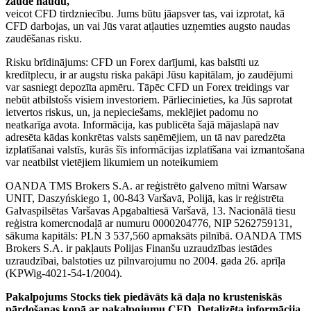
zaudē naudu,
veicot CFD tirdzniecību. Jums būtu jāapsver tas, vai izprotat, kā
CFD darbojas, un vai Jūs varat atļauties uzņemties augsto naudas
zaudēšanas risku.
Risku brīdinājums: CFD un Forex darījumi, kas balstīti uz
kredītplecu, ir ar augstu riska pakāpi Jūsu kapitālam, jo zaudējumi
var sasniegt depozīta apmēru. Tāpēc CFD un Forex treidings var
nebūt atbilstošs visiem investoriem. Pārliecinieties, ka Jūs saprotat
ietvertos riskus, un, ja nepieciešams, meklējiet padomu no
neatkarīga avota. Informācija, kas publicēta šajā mājaslapā nav
adresēta kādas konkrētas valsts saņēmējiem, un tā nav paredzēta
izplatīšanai valstīs, kurās šīs informācijas izplatīšana vai izmantošana
var neatbilst vietējiem likumiem un noteikumiem
OANDA TMS Brokers S.A. ar reģistrēto galveno mītni Warsaw
UNIT, Daszyńskiego 1, 00-843 Varšavā, Polijā, kas ir reģistrēta
Galvaspilsētas Varšavas Apgabaltiesā Varšavā, 13. Nacionālā tiesu
reģistra komercnodaļā ar numuru 0000204776, NIP 5262759131,
sākuma kapitāls: PLN 3 537,560 apmaksāts pilnībā. OANDA TMS
Brokers S.A. ir pakļauts Polijas Finanšu uzraudzības iestādes
uzraudzībai, balstoties uz pilnvarojumu no 2004. gada 26. aprīļa
(KPWig-4021-54-1/2004).
Pakalpojums Stocks tiek piedāvāts kā daļa no krusteniskās
pārdošanas kopā ar pakalpojumu CFD. Detalizēta informācija