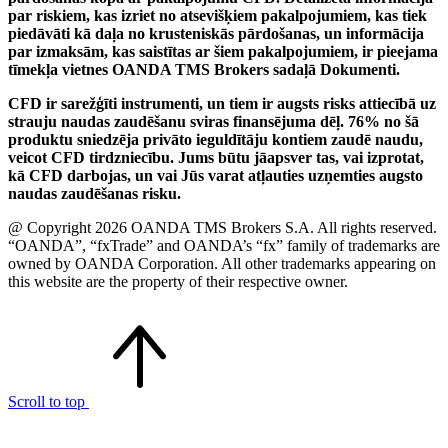
par riskiem, kas izriet no atsevišķiem pakalpojumiem, kas tiek
piedāvāti kā daļa no krusteniskās pārdošanas, un informācija
par izmaksām, kas saistītas ar šiem pakalpojumiem, ir pieejama
tīmekļa vietnes OANDA TMS Brokers sadaļā Dokumenti.
CFD ir sarežģīti instrumenti, un tiem ir augsts risks attiecībā uz
strauju naudas zaudēšanu sviras finansējuma dēļ. 76% no šā
produktu sniedzēja privāto ieguldītāju kontiem zaudē naudu,
veicot CFD tirdzniecību. Jums būtu jāapsver tas, vai izprotat,
kā CFD darbojas, un vai Jūs varat atļauties uzņemties augsto
naudas zaudēšanas risku.
@ Copyright 2026 OANDA TMS Brokers S.A. All rights reserved.
“OANDA”, “fxTrade” and OANDA’s “fx” family of trademarks are
owned by OANDA Corporation. All other trademarks appearing on
this website are the property of their respective owner.
Scroll to top