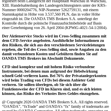
registriert beim Landgericht der Hauptstadt Warschau in Warschau,
XIII. Handelsabteilung des Landesgerichtsregisters unter der KRS-
Nummer 0000204776, NIP-Nummer 5262759131, mit einem
Stammkapital in Höhe von 3.537,560 PLN, das in voller Höhe
eingezahlt ist. Die OANDA TMS Brokers S.A. unterliegt der
Kontrolle durch die polnische Finanzaufsichtsbehörde auf Basis
einer Genehmigung von 26. April 2004 (KPWiG-4021-54-1/2004).
Der Aktienservice Stocks wird im Cross-Selling zusammen mit
dem CFD-Service angeboten. Ausführliche Informationen zu
den Risiken, die sich aus den verschiedenen Serviceleistungen
ergeben, die Teil des Cross-Selling sind, sowie Angaben zu den
damit verbundenen Kosten und Gebühren finden Sie auf
OANDA TMS Brokers im Abschnitt Dokumente.
CFD sind komplexe und mit hohem Risiko verbundene
Instrumente, bei denen man aufgrund der Hebelwirkung
schnell Geld verlieren kann. Bei 76% der Privatanlegerkonten
wird beim Trading von CFDs bei diesem Anbieter Geld
verloren. Sie sollten überlegen, ob Sie sich über die
Funktionsweise der CFD im Klaren sind, und es sich leisten
können, das Risiko des Verlustes Ihres Geldes einzugehen.
@ Copyright 2026 OANDA TMS Brokers S.A. All rights reserved.
“OANDA”, “fxTrade” and OANDA’s “fx” family of trademarks are
owned by OANDA Corporation. All other trademarks appearing on