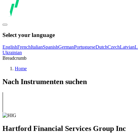
Select your language
English
French
Italian
Spanish
German
Portuguese
Dutch
Czech
Latvian
L
Ukrainian
Breadcrumb
Home
Nach Instrumenten suchen
Hartford Financial Services Group Inc