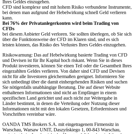
Ihres Geldes einzugehen.
CFD sind komplexe und mit hohem Risiko verbundene Instrumente,
bei denen man aufgrund der Hebelwirkung schnell Geld verlieren
kann.
Bei 76% der Privatanlegerkonten wird beim Trading von
CFDs
bei diesem Anbieter Geld verloren. Sie sollten überlegen, ob Sie sich
über die Funktionsweise der CFD im Klaren sind, und es sich
leisten können, das Risiko des Verlustes Ihres Geldes einzugehen.
Risikowarnung: Das auf Hebelwirkung basierte Trading von CFD
und Devisen ist für Ihr Kapital hoch riskant. Wenn Sie in dieses
Produkt investieren, können Sie einen Teil oder die Gesamtheit Ihres
eingezahlten Geldes verlieren. Von daher sind CFD und Devisen
nicht für alle Investoren gleichermaßen geeignet. Informieren Sie
sich unbedingt über die damit einhergehenden Risiken und suchen
Sie nötigenfalls unabhängige Beratung. Die auf dieser Website
enthaltenen Informationen sind nicht an Empfänger in einem
spezifischen Land gerichtet und auch nicht zur Weitergabe in
Länder bestimmt, in denen die Verteilung oder Nutzung dieser
Informationen nicht mit den lokalen Gesetzen, Erfordernissen und
Vorschriften vereinbar wäre.
OANDA TMS Brokers S.A. mit eingetragenem Firmensitz in
Warschau, Warsaw UNIT, Daszyńskiego 1, 00-843 Warschau,