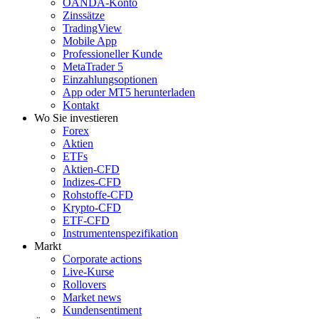
OANDA-Konto
Zinssätze
TradingView
Mobile App
Professioneller Kunde
MetaTrader 5
Einzahlungsoptionen
App oder MT5 herunterladen
Kontakt
Wo Sie investieren
Forex
Aktien
ETFs
Aktien-CFD
Indizes-CFD
Rohstoffe-CFD
Krypto-CFD
ETF-CFD
Instrumentenspezifikation
Markt
Corporate actions
Live-Kurse
Rollovers
Market news
Kundensentiment