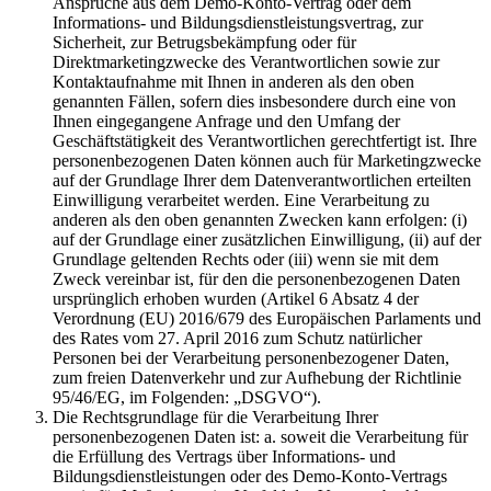
Ansprüche aus dem Demo-Konto-Vertrag oder dem
Informations- und Bildungsdienstleistungsvertrag, zur
Sicherheit, zur Betrugsbekämpfung oder für
Direktmarketingzwecke des Verantwortlichen sowie zur
Kontaktaufnahme mit Ihnen in anderen als den oben
genannten Fällen, sofern dies insbesondere durch eine von
Ihnen eingegangene Anfrage und den Umfang der
Geschäftstätigkeit des Verantwortlichen gerechtfertigt ist. Ihre
personenbezogenen Daten können auch für Marketingzwecke
auf der Grundlage Ihrer dem Datenverantwortlichen erteilten
Einwilligung verarbeitet werden. Eine Verarbeitung zu
anderen als den oben genannten Zwecken kann erfolgen: (i)
auf der Grundlage einer zusätzlichen Einwilligung, (ii) auf der
Grundlage geltenden Rechts oder (iii) wenn sie mit dem
Zweck vereinbar ist, für den die personenbezogenen Daten
ursprünglich erhoben wurden (Artikel 6 Absatz 4 der
Verordnung (EU) 2016/679 des Europäischen Parlaments und
des Rates vom 27. April 2016 zum Schutz natürlicher
Personen bei der Verarbeitung personenbezogener Daten,
zum freien Datenverkehr und zur Aufhebung der Richtlinie
95/46/EG, im Folgenden: „DSGVO“).
Die Rechtsgrundlage für die Verarbeitung Ihrer
personenbezogenen Daten ist: a. soweit die Verarbeitung für
die Erfüllung des Vertrags über Informations- und
Bildungsdienstleistungen oder des Demo-Konto-Vertrags