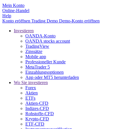
Mein Konto
Online-Handel
Help
Konto eröffnen
Trading
Demo
Demo-Konto eröffnen
Investieren
OANDA-Konto
OANDA stocks account
TradingView
Zinssätze
Mobile app
Professioneller Kunde
MetaTrader 5
Einzahlungsoptionen
App oder MT5 herunterladen
Wo Sie investieren
Forex
Aktien
ETFs
Aktien-CFD
Indizes-CFD
Rohstoffe-CFD
Krypto-CFD
ETF-CFD