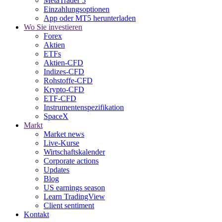
MetaTrader 5
Einzahlungsoptionen
App oder MT5 herunterladen
Wo Sie investieren
Forex
Aktien
ETFs
Aktien-CFD
Indizes-CFD
Rohstoffe-CFD
Krypto-CFD
ETF-CFD
Instrumentenspezifikation
SpaceX
Markt
Market news
Live-Kurse
Wirtschaftskalender
Corporate actions
Updates
Blog
US earnings season
Learn TradingView
Client sentiment
Kontakt