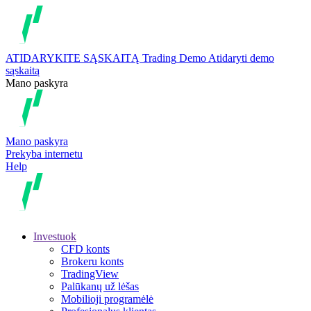
ATIDARYKITE SĄSKAITĄ
Trading
Demo
Atidaryti demo
sąskaitą
Mano paskyra
Mano paskyra
Prekyba internetu
Help
Investuok
CFD konts
Brokeru konts
TradingView
Palūkanų už lėšas
Mobilioji programėlė