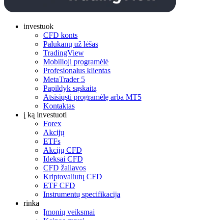
investuok
CFD konts
Palūkanų už lėšas
TradingView
Mobilioji programėlė
Profesionalus klientas
MetaTrader 5
Papildyk sąskaitą
Atsisiųsti programėlę arba MT5
Kontaktas
į ką investuoti
Forex
Akcijų
ETFs
Akcijų CFD
Ideksai CFD
CFD žaliavos
Kriptovaliutų CFD
ETF CFD
Instrumentų specifikacija
rinka
Įmonių veiksmai