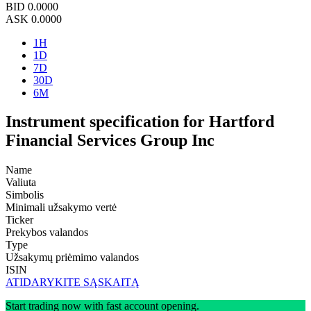
BID
0.0000
ASK
0.0000
1H
1D
7D
30D
6M
Instrument specification for Hartford
Financial Services Group Inc
Name
Valiuta
Simbolis
Minimali užsakymo vertė
Ticker
Prekybos valandos
Type
Užsakymų priėmimo valandos
ISIN
ATIDARYKITE SĄSKAITĄ
Start trading now with fast account opening.