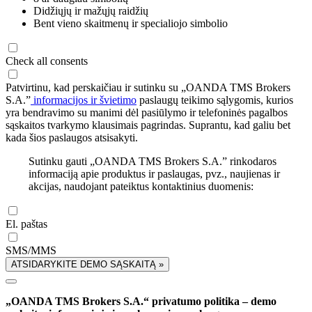
Didžiųjų ir mažųjų raidžių
Bent vieno skaitmenų ir specialiojo simbolio
Check all consents
Patvirtinu, kad perskaičiau ir sutinku su „OANDA TMS Brokers
S.A.”
informacijos ir švietimo
paslaugų teikimo sąlygomis, kurios
yra bendravimo su manimi dėl pasiūlymo ir telefoninės pagalbos
sąskaitos tvarkymo klausimais pagrindas. Suprantu, kad galiu bet
kada šios paslaugos atsisakyti.
Sutinku gauti „OANDA TMS Brokers S.A.” rinkodaros
informaciją apie produktus ir paslaugas, pvz., naujienas ir
akcijas, naudojant pateiktus kontaktinius duomenis:
El. paštas
SMS/MMS
ATSIDARYKITE DEMO SĄSKAITĄ »
„OANDA TMS Brokers S.A.“ privatumo politika – demo