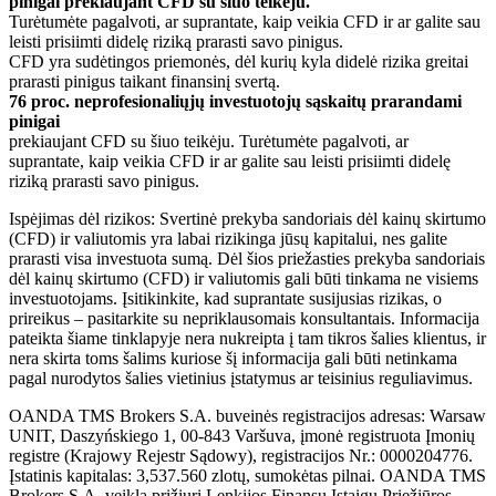
pinigai prekiaujant CFD su šiuo teikėju.
Turėtumėte pagalvoti, ar suprantate, kaip veikia CFD ir ar galite sau
leisti prisiimti didelę riziką prarasti savo pinigus.
CFD yra sudėtingos priemonės, dėl kurių kyla didelė rizika greitai
prarasti pinigus taikant finansinį svertą.
76 proc. neprofesionaliųjų investuotojų sąskaitų prarandami
pinigai
prekiaujant CFD su šiuo teikėju. Turėtumėte pagalvoti, ar
suprantate, kaip veikia CFD ir ar galite sau leisti prisiimti didelę
riziką prarasti savo pinigus.
Ispėjimas dėl rizikos: Svertinė prekyba sandoriais dėl kainų skirtumo
(CFD) ir valiutomis yra labai rizikinga jūsų kapitalui, nes galite
prarasti visa investuota sumą. Dėl šios priežasties prekyba sandoriais
dėl kainų skirtumo (CFD) ir valiutomis gali būti tinkama ne visiems
investuotojams. Įsitikinkite, kad suprantate susijusias rizikas, o
prireikus – pasitarkite su nepriklausomais konsultantais. Informacija
pateikta šiame tinklapyje nera nukreipta į tam tikros šalies klientus, ir
nera skirta toms šalims kuriose šį informacija gali būti netinkama
pagal nurodytos šalies vietinius įstatymus ar teisinius reguliavimus.
OANDA TMS Brokers S.A. buveinės registracijos adresas: Warsaw
UNIT, Daszyńskiego 1, 00-843 Varšuva, įmonė registruota Įmonių
registre (Krajowy Rejestr Sądowy), registracijos Nr.: 0000204776.
Įstatinis kapitalas: 3,537.560 zlotų, sumokėtas pilnai. OANDA TMS
Brokers S.A. veiklą prižiuri Lenkijos Finansų Įstaigų Priežiūros