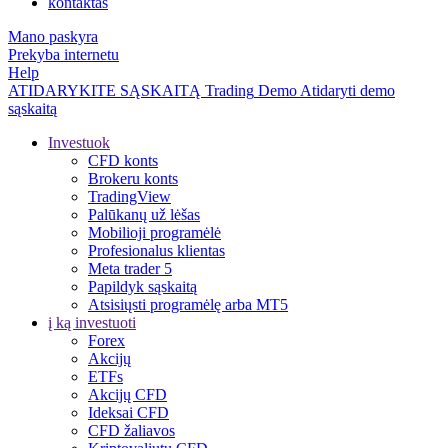
kontaktas
Mano paskyra
Prekyba internetu
Help
ATIDARYKITE SĄSKAITĄ
Trading
Demo
Atidaryti demo
sąskaitą
Investuok
CFD konts
Brokeru konts
TradingView
Palūkanų už lėšas
Mobilioji programėlė
Profesionalus klientas
Meta trader 5
Papildyk sąskaitą
Atsisiųsti programėlę arba MT5
į ką investuoti
Forex
Akcijų
ETFs
Akcijų CFD
Ideksai CFD
CFD žaliavos