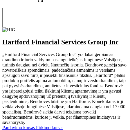
Hartford Financial Services Group Inc
„Hartford Financial Services Group Inc“ yra labai gerbiamas
draudimo ir turto valdymo paslaugų teikėjas Jungtinėse Valstijose,
turintis daugiau nei dviejų šimtmečių istoriją. Bendrovė garsėja savo
novatoriškais sprendimais, padedančiais asmenims ir verslams
apsaugoti savo turtą ir pasiekti finansinius tikslus. „Hartford“ platus
produktų portfelis apima automobilių, namų ir verslo draudimą, taip
pat gyvybės draudimą, anuitetus ir investicinius fondus. Bendrovė
yra įsipareigojusi teikti išskirtinį klientų aptarnavimą ir yra gavusi
daugybę apdovanojimų už pretenzijų tvarkymą ir klientų
pasitenkinimą. Bendrovės būstinė yra Hartforde, Konektikute, ir ji
veikia visoje Jungtinėse Valstijose, įdarbindama daugiau nei 17 000
specialistų. Bendrovė siekia daryti teigiamą poveikį
bendruomenėms, kuriose ji veikia, per filantropines iniciatyvas ir
savanorystę.
Pardavimo kursas
Pirkimo kursas