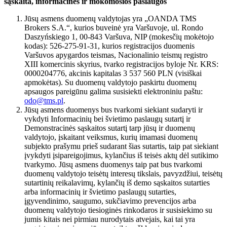
sąskaita, informacinės ir mokomosios paslaugos
Jūsų asmens duomenų valdytojas yra „OANDA TMS
Brokers S.A.“, kurios buveinė yra Varšuvoje, ul. Rondo
Daszyńskiego 1, 00-843 Varšuva, NIP (mokesčių mokėtojo
kodas): 526-275-91-31, kurios registracijos duomenis
Varšuvos apygardos teismas, Nacionalinio teismų registro
XIII komercinis skyrius, tvarko registracijos byloje Nr. KRS:
0000204776, akcinis kapitalas 3 537 560 PLN (visiškai
apmokėtas). Su duomenų valdytojo paskirtu duomenų
apsaugos pareigūnu galima susisiekti elektroniniu paštu:
odo@tms.pl
.
Jūsų asmens duomenys bus tvarkomi siekiant sudaryti ir
vykdyti Informacinių bei švietimo paslaugų sutartį ir
Demonstracinės sąskaitos sutartį tarp jūsų ir duomenų
valdytojo, įskaitant veiksmus, kurių imamasi duomenų
subjekto prašymu prieš sudarant šias sutartis, taip pat siekiant
įvykdyti įsipareigojimus, kylančius iš teisės aktų dėl sutikimo
tvarkymo. Jūsų asmens duomenys taip pat bus tvarkomi
duomenų valdytojo teisėtų interesų tikslais, pavyzdžiui, teisėtų
sutartinių reikalavimų, kylančių iš demo sąskaitos sutarties
arba informacinių ir švietimo paslaugų sutarties,
įgyvendinimo, saugumo, sukčiavimo prevencijos arba
duomenų valdytojo tiesioginės rinkodaros ir susisiekimo su
jumis kitais nei pirmiau nurodytais atvejais, kai tai yra