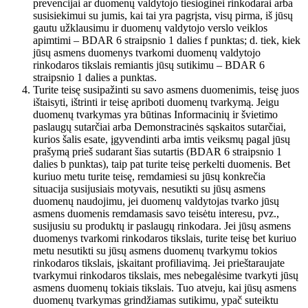
prevencijai ar duomenų valdytojo tiesioginei rinkodarai arba
susisiekimui su jumis, kai tai yra pagrįsta, visų pirma, iš jūsų
gautu užklausimu ir duomenų valdytojo verslo veiklos
apimtimi – BDAR 6 straipsnio 1 dalies f punktas; d. tiek, kiek
jūsų asmens duomenys tvarkomi duomenų valdytojo
rinkodaros tikslais remiantis jūsų sutikimu – BDAR 6
straipsnio 1 dalies a punktas.
Turite teisę susipažinti su savo asmens duomenimis, teisę juos
ištaisyti, ištrinti ir teisę apriboti duomenų tvarkymą. Jeigu
duomenų tvarkymas yra būtinas Informacinių ir švietimo
paslaugų sutarčiai arba Demonstracinės sąskaitos sutarčiai,
kurios šalis esate, įgyvendinti arba imtis veiksmų pagal jūsų
prašymą prieš sudarant šias sutartis (BDAR 6 straipsnio 1
dalies b punktas), taip pat turite teisę perkelti duomenis. Bet
kuriuo metu turite teisę, remdamiesi su jūsų konkrečia
situacija susijusiais motyvais, nesutikti su jūsų asmens
duomenų naudojimu, jei duomenų valdytojas tvarko jūsų
asmens duomenis remdamasis savo teisėtu interesu, pvz.,
susijusiu su produktų ir paslaugų rinkodara. Jei jūsų asmens
duomenys tvarkomi rinkodaros tikslais, turite teisę bet kuriuo
metu nesutikti su jūsų asmens duomenų tvarkymu tokios
rinkodaros tikslais, įskaitant profiliavimą. Jei prieštaraujate
tvarkymui rinkodaros tikslais, mes nebegalėsime tvarkyti jūsų
asmens duomenų tokiais tikslais. Tuo atveju, kai jūsų asmens
duomenų tvarkymas grindžiamas sutikimu, ypač suteiktu