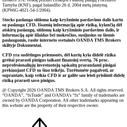
Tarnyba (KNF), pagal balandžio 26 d. 2004 metų įstatymą.
(KPWiG-4021-54-1/2004).
Stocks paslauga siūloma kaip kryžminio pardavimo dalis kartu
su paslauga CFD. Išsamią informaciją apie riziką, kylančią dėl
atskirų paslaugų, siūlomų kaip kryžminio pardavimo dalis, ir
informaciją apie išlaidas bei mokesčius, susijusius su šiomis
paslaugomis, rasite interneto svetainės OANDA TMS Brokers
skiltyje Dokumentai.
CFD yra sudėtingos priemonės, dėl kurių kyla didelė rizika
greitai prarasti pinigus taikant finansinį svertą. 76 proc.
neprofesionaliųjų investuotojų sąskaitų prarandami pinigai
prekiaujant CFD su šiuo teikėju. Turėtumėte pagalvoti, ar
suprantate, kaip veikia CFD ir ar galite sau leisti prisiimti didelę
riziką prarasti savo pinigus.
@ Copyright 2026 OANDA TMS Brokers S.A. All rights reserved.
“OANDA”, “fxTrade” and OANDA’s “fx” family of trademarks are
owned by OANDA Corporation. All other trademarks appearing on
this website are the property of their respective owner.