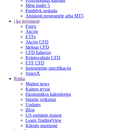
Profesionalus klientas
Meta trader 5
Papildyk sąskaitą
Atsisiųsti programėlę arba MT5
į ką investuoti
Forex
Akcijų
ETFs
Akcijų CFD
Ideksai CFD
CFD žaliavos
Kriptovaliutų CFD
ETF CFD
Instrumentų specifikacija
SpaceX
Rinka
Market news
Kainos gyvai
Ekonomikos kalendorius
Įmonių veiksmai
Updates
Blog
US earnings season
Learn TradingView
Klientų nuomonė