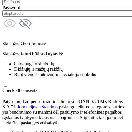
Password
Slaptažodžio stiprumas:
Slaptažodis turi būti sudarytas iš:
8 ar daugiau simbolių
Didžiųjų ir mažųjų raidžių
Bent vieno skaitmenų ir specialiojo simbolio
Check all consents
Patvirtinu, kad perskaičiau ir sutinku su „OANDA TMS Brokers
S.A.”
informacijos ir švietimo
paslaugų teikimo sąlygomis, kurios
yra bendravimo su manimi dėl pasiūlymo ir telefoninės pagalbos
sąskaitos tvarkymo klausimais pagrindas. Suprantu, kad galiu bet
kada šios paslaugos atsisakyti.