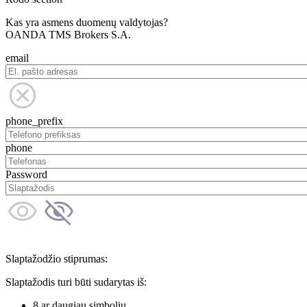
Kas yra asmens duomenų valdytojas?
OANDA TMS Brokers S.A.
email
phone_prefix
phone
Password
Slaptažodžio stiprumas:
Slaptažodis turi būti sudarytas iš:
8 ar daugiau simbolių