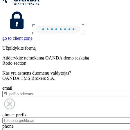
go to client zone
Užpildykite formą
Atidarykite nemokamą OANDA demo sąskaitą
Rodo section
Kas yra asmens duomenų valdytojas?
OANDA TMS Brokers S.A.
email
phone_prefix
phone