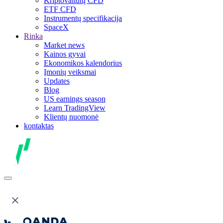
Kriptovaliutų CFD
ETF CFD
Instrumentų specifikacija
SpaceX
Rinka
Market news
Kainos gyvai
Ekonomikos kalendorius
Įmonių veiksmai
Updates
Blog
US earnings season
Learn TradingView
Klientų nuomonė
kontaktas