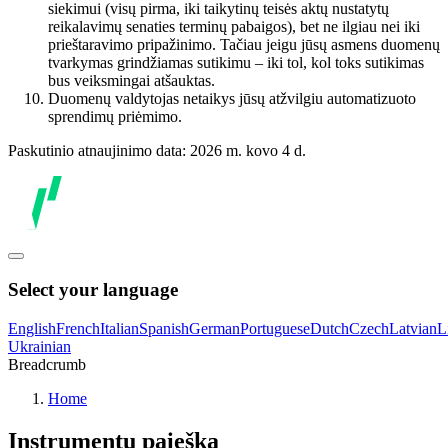
siekimui (visų pirma, iki taikytinų teisės aktų nustatytų
reikalavimų senaties terminų pabaigos), bet ne ilgiau nei iki
prieštaravimo pripažinimo. Tačiau jeigu jūsų asmens duomenų
tvarkymas grindžiamas sutikimu – iki tol, kol toks sutikimas
bus veiksmingai atšauktas.
Duomenų valdytojas netaikys jūsų atžvilgiu automatizuoto
sprendimų priėmimo.
Paskutinio atnaujinimo data: 2026 m. kovo 4 d.
Select your language
English
French
Italian
Spanish
German
Portuguese
Dutch
Czech
Latvian
L
Ukrainian
Breadcrumb
Home
Instrumentų paieška