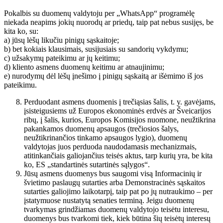
Pokalbis su duomenų valdytoju per „WhatsApp“ programėlę
niekada neapims jokių nuorodų ar priedų, taip pat nebus susijęs, be
kita ko, su:
a) jūsų lėšų likučiu pinigų sąskaitoje;
b) bet kokiais klausimais, susijusiais su sandorių vykdymu;
c) užsakymų pateikimu ar jų keitimu;
d) kliento asmens duomenų keitimu ar atnaujinimu;
e) nurodymų dėl lėšų įnešimo į pinigų sąskaitą ar išėmimo iš jos
pateikimu.
Perduodant asmens duomenis į trečiąsias šalis, t. y. gavėjams,
įsisteigusiems už Europos ekonominės erdvės ar Šveicarijos
ribų, į šalis, kurios, Europos Komisijos nuomone, neužtikrina
pakankamos duomenų apsaugos (trečiosios šalys,
neužtikrinančios tinkamo apsaugos lygio), duomenų
valdytojas juos perduoda naudodamasis mechanizmais,
atitinkančiais galiojančius teisės aktus, tarp kurių yra, be kita
ko, ES „standartinės sutartinės sąlygos“.
Jūsų asmens duomenys bus saugomi visą Informacinių ir
švietimo paslaugų sutarties arba Demonstracinės sąskaitos
sutarties galiojimo laikotarpį, taip pat po jų nutraukimo – per
įstatymuose nustatytą senaties terminą. Jeigu duomenų
tvarkymas grindžiamas duomenų valdytojo teisėtu interesu,
duomenys bus tvarkomi tiek, kiek būtina šių teisėtų interesų