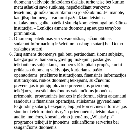
duomenų valdytojo rinkodaros tikslais, turite teisę bet kuriuo
metu atšaukti savo sutikimą, nepažeidžiant tvarkymo
teisėtumo, grindžiamo sutikimu iki jo atšaukimo. Jei manote,
kad jūsų duomenys tvarkomi pažeidžiant teisinius
reikalavimus, galite pateikti skundą kompetentingai priežiūros
institucijai – Lenkijos asmens duomenų apsaugos tarnybos
pirmininkui.
Duomenų pateikimas yra savanoriškas, tačiau būtinas
sudarant Informacinių ir švietimo paslaugų sutartį bei Demo
sąskaitos sutartį.
Jūsų asmens duomenys gali būti perduodami šioms subjektų
kategorijoms: bankams, greitųjų mokėjimų paslaugas
teikiantiems subjektams, įmonėms iš kapitalo grupės, kuriai
priklauso duomenų valdytojas, kurjeriams, pašto
operatoriams, priežiūros institucijoms, finansinės informacijos
institucijoms, rinkos duomenų teikėjams, sukčiavimo
prevencijos ir pinigų plovimo prevencijos priemonių
teikėjams, investicinius fondus valdančioms įmonėms,
priemonių, programinės įrangos ir platformų, skirtų aptarnauti
sandorius ir finansines operacijas, atliekamas įgyvendinant
Pagrindinę sutartį, tiekėjams, taip pat komercinės informacijos
siuntimui elektroninėmis ryšio priemonėmis, teisininkams,
audito įmonėms, konsultavimo įmonėms, „WhatsApp“
programos teikėjui ir įmonėms, teikiančioms serverius bei
saugančioms duomenis.