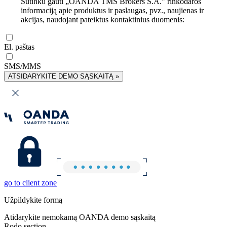
Sutinku gauti „OANDA TMS Brokers S.A.” rinkodaros
informaciją apie produktus ir paslaugas, pvz., naujienas ir
akcijas, naudojant pateiktus kontaktinius duomenis:
El. paštas
SMS/MMS
ATSIDARYKITE DEMO SĄSKAITĄ »
go to client zone
Užpildykite formą
Atidarykite nemokamą OANDA demo sąskaitą
Rodo section