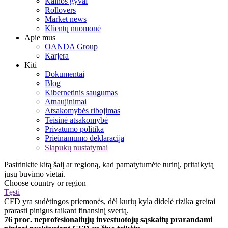
Kainos gyvai
Rollovers
Market news
Klientų nuomonė
Apie mus
OANDA Group
Karjera
Kiti
Dokumentai
Blog
Kibernetinis saugumas
Atnaujinimai
Atsakomybės ribojimas
Teisinė atsakomybė
Privatumo politika
Prieinamumo deklaracija
Slapukų nustatymai
Pasirinkite kitą šalį ar regioną, kad pamatytumėte turinį, pritaikytą
jūsų buvimo vietai.
Choose country or region
Tęsti
CFD yra sudėtingos priemonės, dėl kurių kyla didelė rizika greitai
prarasti pinigus taikant finansinį svertą.
76 proc. neprofesionaliųjų investuotojų sąskaitų prarandami