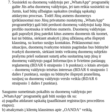
Susisiekti su duomenų valdytoju per „WhatsApp“ programėlę
galite Jūs arba duomenų valdytojas, jei tam reikia susisiekti su
Jumis, kad būtų užbaigtas sąskaitos (realiąją sąskaitą)
atidarymo procesas. Todėl Jūsų asmens duomenys
(priklausomai nuo Jūsų privatumo nustatymų „WhatsApp“
programėlėje) gali būti perduoti duomenų valdytojui kaip Jūsų
profilio nuotrauka ir telefono numeris. Duomenų valdytojas
gali paprašyti jūsų pateikti kitus asmens duomenis tik tuomet,
kai tai būtina, siekiant atsakyti į jūsų užklausą arba išspręsti
klausimą, su kuriuo susijęs kontaktas. Priklausomai nuo
situacijos, duomenų tvarkymo teisinis pagrindas bus būtinybė
tvarkyti duomenis, siekiant imtis veiksmų duomenų subjekto
prašymu prieš sudarant sutartį arba susitarimą tarp jūsų ir
duomenų valdytojo pagal Informacijos ir švietimo paslaugų
reglamentą (BDAR 6 straipsnio 1 b punktas); o kitais atvejais
– duomenų valdytojo teisėtas interesas (BDAR 6 straipsnio 1
dalies f punktas), susijęs su būtinybe išspręsti pranešimą,
susijusį su duomenų valdytojo verslo veikla (BDAR 6
straipsnio 1 dalies f punktas).
Saugumo sumetimais pokalbis su duomenų valdytoju per
„WhatsApp“ programėlę gali būti susijęs tik su:
a) pagalba atidarant sąskaitą (paaiškinant registracijos procedūros
etapus);
b) atsakymais į klientų klausimus apie „OANDA“ veiklą.