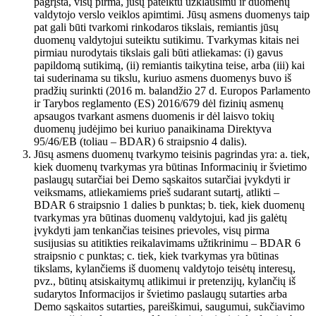
pagrįsta, visų pirma, jūsų pateiktu užklausimu ir duomenų
valdytojo verslo veiklos apimtimi. Jūsų asmens duomenys taip
pat gali būti tvarkomi rinkodaros tikslais, remiantis jūsų
duomenų valdytojui suteiktu sutikimu. Tvarkymas kitais nei
pirmiau nurodytais tikslais gali būti atliekamas: (i) gavus
papildomą sutikimą, (ii) remiantis taikytina teise, arba (iii) kai
tai suderinama su tikslu, kuriuo asmens duomenys buvo iš
pradžių surinkti (2016 m. balandžio 27 d. Europos Parlamento
ir Tarybos reglamento (ES) 2016/679 dėl fizinių asmenų
apsaugos tvarkant asmens duomenis ir dėl laisvo tokių
duomenų judėjimo bei kuriuo panaikinama Direktyva
95/46/EB (toliau – BDAR) 6 straipsnio 4 dalis).
Jūsų asmens duomenų tvarkymo teisinis pagrindas yra: a. tiek,
kiek duomenų tvarkymas yra būtinas Informacinių ir švietimo
paslaugų sutarčiai bei Demo sąskaitos sutarčiai įvykdyti ir
veiksmams, atliekamiems prieš sudarant sutartį, atlikti –
BDAR 6 straipsnio 1 dalies b punktas; b. tiek, kiek duomenų
tvarkymas yra būtinas duomenų valdytojui, kad jis galėtų
įvykdyti jam tenkančias teisines prievoles, visų pirma
susijusias su atitikties reikalavimams užtikrinimu – BDAR 6
straipsnio c punktas; c. tiek, kiek tvarkymas yra būtinas
tikslams, kylančiems iš duomenų valdytojo teisėtų interesų,
pvz., būtinų atsiskaitymų atlikimui ir pretenzijų, kylančių iš
sudarytos Informacijos ir švietimo paslaugų sutarties arba
Demo sąskaitos sutarties, pareiškimui, saugumui, sukčiavimo