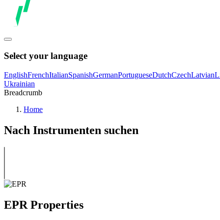
Select your language
English
French
Italian
Spanish
German
Portuguese
Dutch
Czech
Latvian
L
Ukrainian
Breadcrumb
Home
Nach Instrumenten suchen
EPR Properties