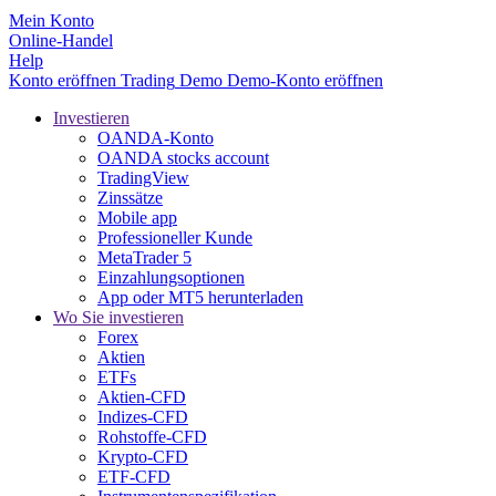
Mein Konto
Online-Handel
Help
Konto eröffnen
Trading
Demo
Demo-Konto eröffnen
Investieren
OANDA-Konto
OANDA stocks account
TradingView
Zinssätze
Mobile app
Professioneller Kunde
MetaTrader 5
Einzahlungsoptionen
App oder MT5 herunterladen
Wo Sie investieren
Forex
Aktien
ETFs
Aktien-CFD
Indizes-CFD
Rohstoffe-CFD
Krypto-CFD
ETF-CFD