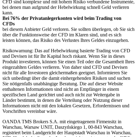
CFD sind komplexe und mit hohem Risiko verbundene Instrumente,
bei denen man aufgrund der Hebelwirkung schnell Geld verlieren
kann.
Bei 76% der Privatanlegerkonten wird beim Trading von
CFDs
bei diesem Anbieter Geld verloren. Sie sollten überlegen, ob Sie sich
über die Funktionsweise der CFD im Klaren sind, und es sich
leisten können, das Risiko des Verlustes Ihres Geldes einzugehen.
Risikowarnung: Das auf Hebelwirkung basierte Trading von CFD
und Devisen ist für Ihr Kapital hoch riskant. Wenn Sie in dieses
Produkt investieren, können Sie einen Teil oder die Gesamtheit Ihres
eingezahlten Geldes verlieren. Von daher sind CFD und Devisen
nicht für alle Investoren gleichermaßen geeignet. Informieren Sie
sich unbedingt über die damit einhergehenden Risiken und suchen
Sie nötigenfalls unabhängige Beratung. Die auf dieser Website
enthaltenen Informationen sind nicht an Empfänger in einem
spezifischen Land gerichtet und auch nicht zur Weitergabe in
Länder bestimmt, in denen die Verteilung oder Nutzung dieser
Informationen nicht mit den lokalen Gesetzen, Erfordernissen und
Vorschriften vereinbar wäre.
OANDA TMS Brokers S.A. mit eingetragenem Firmensitz in
Warschau, Warsaw UNIT, Daszyńskiego 1, 00-843 Warschau,
registriert beim Landgericht der Hauptstadt Warschau in Warschau,