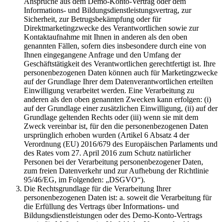
Ansprüche aus dem Demo-Konto-Vertrag oder dem
Informations- und Bildungsdienstleistungsvertrag, zur
Sicherheit, zur Betrugsbekämpfung oder für
Direktmarketingzwecke des Verantwortlichen sowie zur
Kontaktaufnahme mit Ihnen in anderen als den oben
genannten Fällen, sofern dies insbesondere durch eine von
Ihnen eingegangene Anfrage und den Umfang der
Geschäftstätigkeit des Verantwortlichen gerechtfertigt ist. Ihre
personenbezogenen Daten können auch für Marketingzwecke
auf der Grundlage Ihrer dem Datenverantwortlichen erteilten
Einwilligung verarbeitet werden. Eine Verarbeitung zu
anderen als den oben genannten Zwecken kann erfolgen: (i)
auf der Grundlage einer zusätzlichen Einwilligung, (ii) auf der
Grundlage geltenden Rechts oder (iii) wenn sie mit dem
Zweck vereinbar ist, für den die personenbezogenen Daten
ursprünglich erhoben wurden (Artikel 6 Absatz 4 der
Verordnung (EU) 2016/679 des Europäischen Parlaments und
des Rates vom 27. April 2016 zum Schutz natürlicher
Personen bei der Verarbeitung personenbezogener Daten,
zum freien Datenverkehr und zur Aufhebung der Richtlinie
95/46/EG, im Folgenden: „DSGVO“).
Die Rechtsgrundlage für die Verarbeitung Ihrer
personenbezogenen Daten ist: a. soweit die Verarbeitung für
die Erfüllung des Vertrags über Informations- und
Bildungsdienstleistungen oder des Demo-Konto-Vertrags