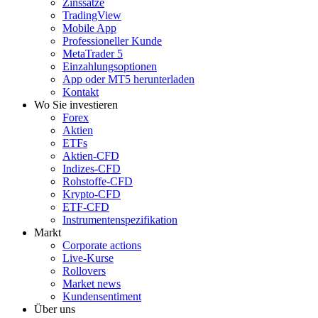
Zinssätze
TradingView
Mobile App
Professioneller Kunde
MetaTrader 5
Einzahlungsoptionen
App oder MT5 herunterladen
Kontakt
Wo Sie investieren
Forex
Aktien
ETFs
Aktien-CFD
Indizes-CFD
Rohstoffe-CFD
Krypto-CFD
ETF-CFD
Instrumentenspezifikation
Markt
Corporate actions
Live-Kurse
Rollovers
Market news
Kundensentiment
Über uns