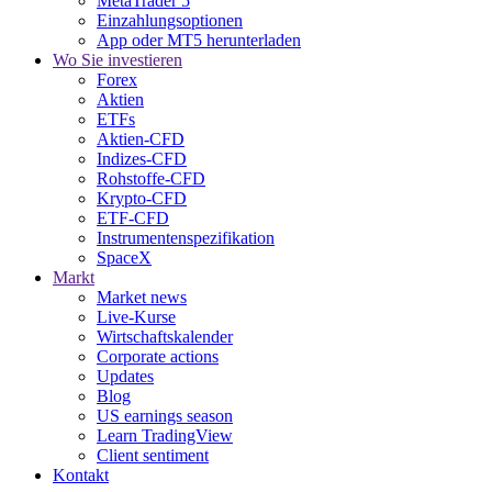
MetaTrader 5
Einzahlungsoptionen
App oder MT5 herunterladen
Wo Sie investieren
Forex
Aktien
ETFs
Aktien-CFD
Indizes-CFD
Rohstoffe-CFD
Krypto-CFD
ETF-CFD
Instrumentenspezifikation
SpaceX
Markt
Market news
Live-Kurse
Wirtschaftskalender
Corporate actions
Updates
Blog
US earnings season
Learn TradingView
Client sentiment
Kontakt