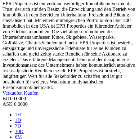
EPR Properties ist ein vertrauenswürdiger Immobilieninvestment-
Trust, der sich auf den Besitz, die Entwicklung und den Betrieb von
Immobilien in den Bereichen Unterhaltung, Freizeit und Bildung
spezialisiert hat. Mit einem umfangreichen Portfolio von über 400
Immobilien in den USA ist EPR Properties ein führender Anbieter
von Erlebnisimmobilien. Die vielfältigen Immobilien des
Unternehmens umfassen Kinos, Skigebiete, Wasserparks,
Golfplätze, Charter-Schulen und mehr. EPR Properties ist bestrebt,
einzigartige und unvergessliche Erlebnisse für seine Kunden zu
schaffen und gleichzeitig starke Renditen für seine Aktionäre zu
erzielen. Das erfahrene Management-Team und der disziplinierte
Investitionsansatz des Unternehmens haben kontinuierlich attraktive
risikoadjustierte Renditen erzielt. EPR Properties ist bestrebt,
langfristigen Wert für alle Stakeholder zu schaffen und ist gut
positioniert für weiteres Wachstum im dynamischen
Erlebnisimmobilienmarkt.
Verkaufen
Kaufen
BID
0.0000
ASK
0.0000
1H
1D
7D
30D
6M