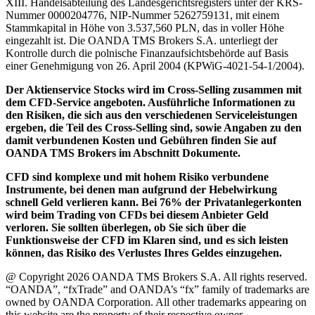
XIII. Handelsabteilung des Landesgerichtsregisters unter der KRS-
Nummer 0000204776, NIP-Nummer 5262759131, mit einem
Stammkapital in Höhe von 3.537,560 PLN, das in voller Höhe
eingezahlt ist. Die OANDA TMS Brokers S.A. unterliegt der
Kontrolle durch die polnische Finanzaufsichtsbehörde auf Basis
einer Genehmigung von 26. April 2004 (KPWiG-4021-54-1/2004).
Der Aktienservice Stocks wird im Cross-Selling zusammen mit
dem CFD-Service angeboten. Ausführliche Informationen zu
den Risiken, die sich aus den verschiedenen Serviceleistungen
ergeben, die Teil des Cross-Selling sind, sowie Angaben zu den
damit verbundenen Kosten und Gebühren finden Sie auf
OANDA TMS Brokers im Abschnitt Dokumente.
CFD sind komplexe und mit hohem Risiko verbundene
Instrumente, bei denen man aufgrund der Hebelwirkung
schnell Geld verlieren kann. Bei 76% der Privatanlegerkonten
wird beim Trading von CFDs bei diesem Anbieter Geld
verloren. Sie sollten überlegen, ob Sie sich über die
Funktionsweise der CFD im Klaren sind, und es sich leisten
können, das Risiko des Verlustes Ihres Geldes einzugehen.
@ Copyright 2026 OANDA TMS Brokers S.A. All rights reserved.
“OANDA”, “fxTrade” and OANDA’s “fx” family of trademarks are
owned by OANDA Corporation. All other trademarks appearing on
this website are the property of their respective owner.