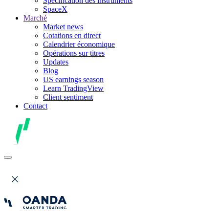
Spécification des instruments
SpaceX
Marché
Market news
Cotations en direct
Calendrier économique
Opérations sur titres
Updates
Blog
US earnings season
Learn TradingView
Client sentiment
Contact