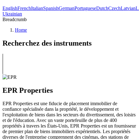
English
French
Italian
Spanish
German
Portuguese
Dutch
Czech
Latvian
L
Ukrainian
Breadcrumb
Home
Recherchez des instruments
EPR Properties
EPR Properties est une fiducie de placement immobilier de
confiance spécialisée dans la propriété, le développement et
l'exploitation de biens dans les secteurs du divertissement, des loisirs
et de l'éducation. Avec un vaste portefeuille de plus de 400
propriétés à travers les États-Unis, EPR Properties est un fournisseur
de premier plan de biens immobiliers expérientiels. Les propriétés
diverses de l'entreprise comprennent des cinémas, des stations de