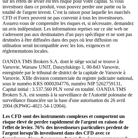
sur les effets de levier est très risqué pour votre capital. Si vous
investissez dans ce produit, vous pouvez perdre une partie ou la
totalité de l'argent investi. C'est la raison pour laquelle les marchés
CFD et Forex peuvent ne pas convenir à tous les investisseurs.
Assurez-vous de comprendre les risques et, si nécessaire, demandez
un avis indépendant. Les informations reprises sur ce site web ne
s'adressent pas aux destinataires d'un pays spécifique et ne sont pas
destinées à être diffusées dans des pays où leur diffusion ou
utilisation serait incompatible avec les lois, exigences et
réglementations locales.
OANDA TMS Brokers S.A. dont le siège social se trouve à
Varsovie, Warsaw UNIT, Daszyńskiego 1, 00-843 Varsovie,
enregistrée par le tribunal de district de la capitale de Varsovie à
Varsovie, XIIIe division commerciale du registre judiciaire national,
sous le numéro KRS 0000204776, numéro NIP 5262759131,
Capital initial : 3.537.560 PLN versé en totalité. OANDA TMS
Brokers S.A. est soumis à la surveillance de l'Autorité polonaise de
surveillance financière sur la base d'une autorisation du 26 avril
2004 (KPWiG-4021-54-1/2004).
Les CFD sont des instruments complexes et comportent un
risque élevé de perdre rapidement de l'argent en raison de
l'effet de levier. 76% des investisseurs particuliers perdent de
l'argent lorsqu'ils investissent dans des CFD avec ce