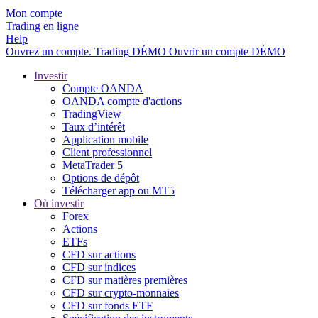
Mon compte
Trading en ligne
Help
Ouvrez un compte.
Trading
DÉMO
Ouvrir un compte DÉMO
Investir
Compte OANDA
OANDA compte d'actions
TradingView
Taux d’intérêt
Application mobile
Client professionnel
MetaTrader 5
Options de dépôt
Télécharger app ou MT5
Où investir
Forex
Actions
ETFs
CFD sur actions
CFD sur indices
CFD sur matières premières
CFD sur crypto-monnaies
CFD sur fonds ETF