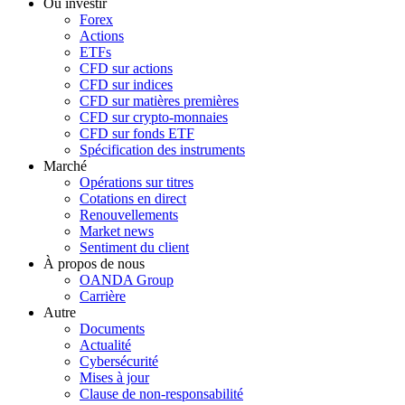
Où investir
Forex
Actions
ETFs
CFD sur actions
CFD sur indices
CFD sur matières premières
CFD sur crypto-monnaies
CFD sur fonds ETF
Spécification des instruments
Marché
Opérations sur titres
Cotations en direct
Renouvellements
Market news
Sentiment du client
À propos de nous
OANDA Group
Carrière
Autre
Documents
Actualité
Cybersécurité
Mises à jour
Clause de non-responsabilité