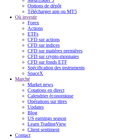
MetaTrader 5
Options de dépôt
Télécharger app ou MT5
Où investir
Forex
Actions
ETFs
CFD sur actions
CFD sur indices
CFD sur matières premières
CFD sur crypto-monnaies
CFD sur fonds ETF
Spécification des instruments
SpaceX
Marché
Market news
Cotations en direct
Calendrier économique
Opérations sur titres
Updates
Blog
US earnings season
Learn TradingView
Client sentiment
Contact