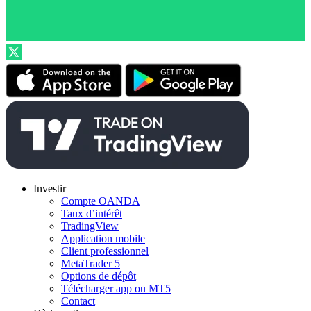
Investir
Compte OANDA
Taux d’intérêt
TradingView
Application mobile
Client professionnel
MetaTrader 5
Options de dépôt
Télécharger app ou MT5
Contact