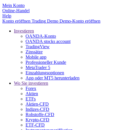
Mein Konto
Online-Handel
Help
Konto eröffnen
Trading
Demo
Demo-Konto eröffnen
Investieren
OANDA-Konto
OANDA stocks account
TradingView
Zinssätze
Mobile app
Professioneller Kunde
MetaTrader 5
Einzahlungsoptionen
App oder MT5 herunterladen
Wo Sie investieren
Forex
Aktien
ETFs
Aktien-CFD
Indizes-CFD
Rohstoffe-CFD
Krypto-CFD
ETF-CFD