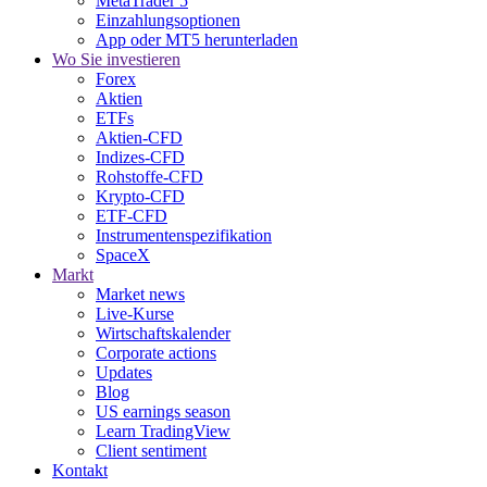
MetaTrader 5
Einzahlungsoptionen
App oder MT5 herunterladen
Wo Sie investieren
Forex
Aktien
ETFs
Aktien-CFD
Indizes-CFD
Rohstoffe-CFD
Krypto-CFD
ETF-CFD
Instrumentenspezifikation
SpaceX
Markt
Market news
Live-Kurse
Wirtschaftskalender
Corporate actions
Updates
Blog
US earnings season
Learn TradingView
Client sentiment
Kontakt