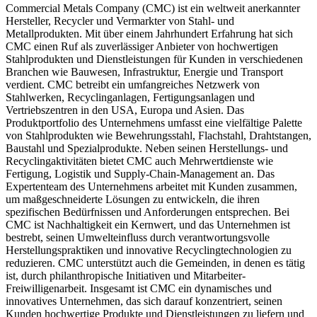
Commercial Metals Company (CMC) ist ein weltweit anerkannter
Hersteller, Recycler und Vermarkter von Stahl- und
Metallprodukten. Mit über einem Jahrhundert Erfahrung hat sich
CMC einen Ruf als zuverlässiger Anbieter von hochwertigen
Stahlprodukten und Dienstleistungen für Kunden in verschiedenen
Branchen wie Bauwesen, Infrastruktur, Energie und Transport
verdient. CMC betreibt ein umfangreiches Netzwerk von
Stahlwerken, Recyclinganlagen, Fertigungsanlagen und
Vertriebszentren in den USA, Europa und Asien. Das
Produktportfolio des Unternehmens umfasst eine vielfältige Palette
von Stahlprodukten wie Bewehrungsstahl, Flachstahl, Drahtstangen,
Baustahl und Spezialprodukte. Neben seinen Herstellungs- und
Recyclingaktivitäten bietet CMC auch Mehrwertdienste wie
Fertigung, Logistik und Supply-Chain-Management an. Das
Expertenteam des Unternehmens arbeitet mit Kunden zusammen,
um maßgeschneiderte Lösungen zu entwickeln, die ihren
spezifischen Bedürfnissen und Anforderungen entsprechen. Bei
CMC ist Nachhaltigkeit ein Kernwert, und das Unternehmen ist
bestrebt, seinen Umwelteinfluss durch verantwortungsvolle
Herstellungspraktiken und innovative Recyclingtechnologien zu
reduzieren. CMC unterstützt auch die Gemeinden, in denen es tätig
ist, durch philanthropische Initiativen und Mitarbeiter-
Freiwilligenarbeit. Insgesamt ist CMC ein dynamisches und
innovatives Unternehmen, das sich darauf konzentriert, seinen
Kunden hochwertige Produkte und Dienstleistungen zu liefern und