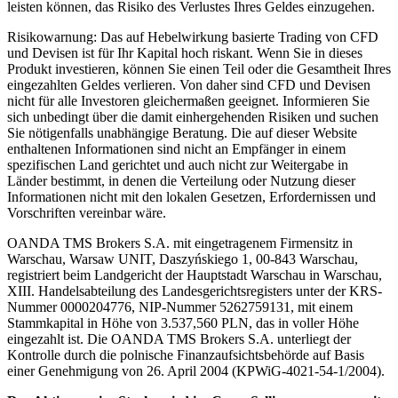
leisten können, das Risiko des Verlustes Ihres Geldes einzugehen.
Risikowarnung: Das auf Hebelwirkung basierte Trading von CFD
und Devisen ist für Ihr Kapital hoch riskant. Wenn Sie in dieses
Produkt investieren, können Sie einen Teil oder die Gesamtheit Ihres
eingezahlten Geldes verlieren. Von daher sind CFD und Devisen
nicht für alle Investoren gleichermaßen geeignet. Informieren Sie
sich unbedingt über die damit einhergehenden Risiken und suchen
Sie nötigenfalls unabhängige Beratung. Die auf dieser Website
enthaltenen Informationen sind nicht an Empfänger in einem
spezifischen Land gerichtet und auch nicht zur Weitergabe in
Länder bestimmt, in denen die Verteilung oder Nutzung dieser
Informationen nicht mit den lokalen Gesetzen, Erfordernissen und
Vorschriften vereinbar wäre.
OANDA TMS Brokers S.A. mit eingetragenem Firmensitz in
Warschau, Warsaw UNIT, Daszyńskiego 1, 00-843 Warschau,
registriert beim Landgericht der Hauptstadt Warschau in Warschau,
XIII. Handelsabteilung des Landesgerichtsregisters unter der KRS-
Nummer 0000204776, NIP-Nummer 5262759131, mit einem
Stammkapital in Höhe von 3.537,560 PLN, das in voller Höhe
eingezahlt ist. Die OANDA TMS Brokers S.A. unterliegt der
Kontrolle durch die polnische Finanzaufsichtsbehörde auf Basis
einer Genehmigung von 26. April 2004 (KPWiG-4021-54-1/2004).