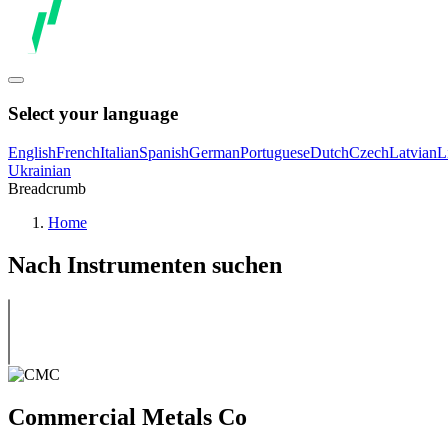
Select your language
English
French
Italian
Spanish
German
Portuguese
Dutch
Czech
Latvian
L
Ukrainian
Breadcrumb
Home
Nach Instrumenten suchen
Commercial Metals Co