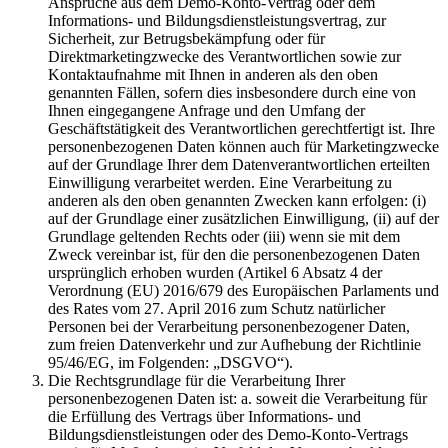
Ansprüche aus dem Demo-Konto-Vertrag oder dem
Informations- und Bildungsdienstleistungsvertrag, zur
Sicherheit, zur Betrugsbekämpfung oder für
Direktmarketingzwecke des Verantwortlichen sowie zur
Kontaktaufnahme mit Ihnen in anderen als den oben
genannten Fällen, sofern dies insbesondere durch eine von
Ihnen eingegangene Anfrage und den Umfang der
Geschäftstätigkeit des Verantwortlichen gerechtfertigt ist. Ihre
personenbezogenen Daten können auch für Marketingzwecke
auf der Grundlage Ihrer dem Datenverantwortlichen erteilten
Einwilligung verarbeitet werden. Eine Verarbeitung zu
anderen als den oben genannten Zwecken kann erfolgen: (i)
auf der Grundlage einer zusätzlichen Einwilligung, (ii) auf der
Grundlage geltenden Rechts oder (iii) wenn sie mit dem
Zweck vereinbar ist, für den die personenbezogenen Daten
ursprünglich erhoben wurden (Artikel 6 Absatz 4 der
Verordnung (EU) 2016/679 des Europäischen Parlaments und
des Rates vom 27. April 2016 zum Schutz natürlicher
Personen bei der Verarbeitung personenbezogener Daten,
zum freien Datenverkehr und zur Aufhebung der Richtlinie
95/46/EG, im Folgenden: „DSGVO“).
Die Rechtsgrundlage für die Verarbeitung Ihrer
personenbezogenen Daten ist: a. soweit die Verarbeitung für
die Erfüllung des Vertrags über Informations- und
Bildungsdienstleistungen oder des Demo-Konto-Vertrags