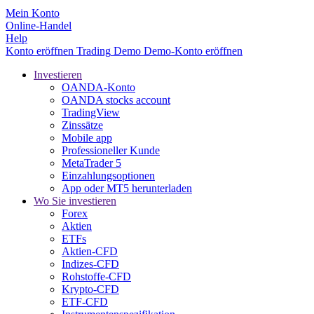
Mein Konto
Online-Handel
Help
Konto eröffnen
Trading
Demo
Demo-Konto eröffnen
Investieren
OANDA-Konto
OANDA stocks account
TradingView
Zinssätze
Mobile app
Professioneller Kunde
MetaTrader 5
Einzahlungsoptionen
App oder MT5 herunterladen
Wo Sie investieren
Forex
Aktien
ETFs
Aktien-CFD
Indizes-CFD
Rohstoffe-CFD
Krypto-CFD
ETF-CFD