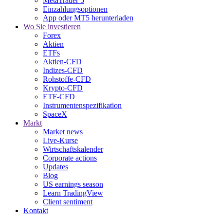
MetaTrader 5
Einzahlungsoptionen
App oder MT5 herunterladen
Wo Sie investieren
Forex
Aktien
ETFs
Aktien-CFD
Indizes-CFD
Rohstoffe-CFD
Krypto-CFD
ETF-CFD
Instrumentenspezifikation
SpaceX
Markt
Market news
Live-Kurse
Wirtschaftskalender
Corporate actions
Updates
Blog
US earnings season
Learn TradingView
Client sentiment
Kontakt