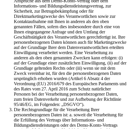
Ansprüche aus dem Demo-Konto-Vertrag oder dem
Informations- und Bildungsdienstleistungsvertrag, zur
Sicherheit, zur Betrugsbekämpfung oder für
Direktmarketingzwecke des Verantwortlichen sowie zur
Kontaktaufnahme mit Ihnen in anderen als den oben
genannten Fällen, sofern dies insbesondere durch eine von
Ihnen eingegangene Anfrage und den Umfang der
Geschäftstätigkeit des Verantwortlichen gerechtfertigt ist. Ihre
personenbezogenen Daten können auch für Marketingzwecke
auf der Grundlage Ihrer dem Datenverantwortlichen erteilten
Einwilligung verarbeitet werden. Eine Verarbeitung zu
anderen als den oben genannten Zwecken kann erfolgen: (i)
auf der Grundlage einer zusätzlichen Einwilligung, (ii) auf der
Grundlage geltenden Rechts oder (iii) wenn sie mit dem
Zweck vereinbar ist, für den die personenbezogenen Daten
ursprünglich erhoben wurden (Artikel 6 Absatz 4 der
Verordnung (EU) 2016/679 des Europäischen Parlaments und
des Rates vom 27. April 2016 zum Schutz natürlicher
Personen bei der Verarbeitung personenbezogener Daten,
zum freien Datenverkehr und zur Aufhebung der Richtlinie
95/46/EG, im Folgenden: „DSGVO“).
Die Rechtsgrundlage für die Verarbeitung Ihrer
personenbezogenen Daten ist: a. soweit die Verarbeitung für
die Erfüllung des Vertrags über Informations- und
Bildungsdienstleistungen oder des Demo-Konto-Vertrags