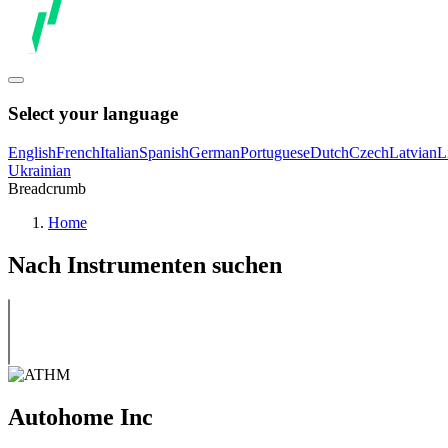
Select your language
English
French
Italian
Spanish
German
Portuguese
Dutch
Czech
Latvian
L
Ukrainian
Breadcrumb
Home
Nach Instrumenten suchen
Autohome Inc