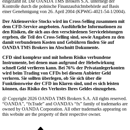
eingezahlt ist. Die OANDA TMS Brokers S.A. unterliegt der
Kontrolle durch die polnische Finanzaufsichtsbehörde auf Basis
einer Genehmigung von 26. April 2004 (KPWiG-4021-54-1/2004).
Der Aktienservice Stocks wird im Cross-Selling zusammen mit
dem CFD-Service angeboten. Ausführliche Informationen zu
den Risiken, die sich aus den verschiedenen Serviceleistungen
ergeben, die Teil des Cross-Selling sind, sowie Angaben zu den
damit verbundenen Kosten und Gebühren finden Sie auf
OANDA TMS Brokers im Abschnitt Dokumente.
CFD sind komplexe und mit hohem Risiko verbundene
Instrumente, bei denen man aufgrund der Hebelwirkung
schnell Geld verlieren kann. Bei 76% der Privatanlegerkonten
wird beim Trading von CFDs bei diesem Anbieter Geld
verloren. Sie sollten überlegen, ob Sie sich über die
Funktionsweise der CFD im Klaren sind, und es sich leisten
können, das Risiko des Verlustes Ihres Geldes einzugehen.
@ Copyright 2026 OANDA TMS Brokers S.A. All rights reserved.
“OANDA”, “fxTrade” and OANDA’s “fx” family of trademarks are
owned by OANDA Corporation. All other trademarks appearing on
this website are the property of their respective owner.