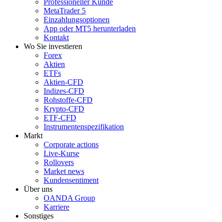
Professioneller Kunde
MetaTrader 5
Einzahlungsoptionen
App oder MT5 herunterladen
Kontakt
Wo Sie investieren
Forex
Aktien
ETFs
Aktien-CFD
Indizes-CFD
Rohstoffe-CFD
Krypto-CFD
ETF-CFD
Instrumentenspezifikation
Markt
Corporate actions
Live-Kurse
Rollovers
Market news
Kundensentiment
Über uns
OANDA Group
Karriere
Sonstiges