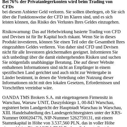
Bei 76% der Privatanlegerkonten wird beim Trading von
CFDs
bei diesem Anbieter Geld verloren. Sie sollten überlegen, ob Sie sich
über die Funktionsweise der CFD im Klaren sind, und es sich
leisten können, das Risiko des Verlustes Ihres Geldes einzugehen.
Risikowarnung: Das auf Hebelwirkung basierte Trading von CFD
und Devisen ist für Ihr Kapital hoch riskant. Wenn Sie in dieses
Produkt investieren, können Sie einen Teil oder die Gesamtheit Ihres
eingezahlten Geldes verlieren. Von daher sind CFD und Devisen
nicht für alle Investoren gleichermaßen geeignet. Informieren Sie
sich unbedingt über die damit einhergehenden Risiken und suchen
Sie nötigenfalls unabhängige Beratung. Die auf dieser Website
enthaltenen Informationen sind nicht an Empfänger in einem
spezifischen Land gerichtet und auch nicht zur Weitergabe in
Länder bestimmt, in denen die Verteilung oder Nutzung dieser
Informationen nicht mit den lokalen Gesetzen, Erfordernissen und
Vorschriften vereinbar wäre.
OANDA TMS Brokers S.A. mit eingetragenem Firmensitz in
Warschau, Warsaw UNIT, Daszyńskiego 1, 00-843 Warschau,
registriert beim Landgericht der Hauptstadt Warschau in Warschau,
XIII. Handelsabteilung des Landesgerichtsregisters unter der KRS-
Nummer 0000204776, NIP-Nummer 5262759131, mit einem
Stammkapital in Höhe von 3.537,560 PLN, das in voller Höhe