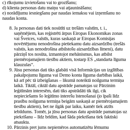
c) rīkojumu izvietošanu vai to grozīšanu;
d) klienta personas datu maiņu vai atjaunināšanu;
e) norādījumu iesniegšanu par naudas iemaksu vai izņemšanu no
naudas konta.
Ja personas dati tiek nosūtīti uz trešām valstīm, t. i.,
saņēmējiem, kas reģistrēti ārpus Eiropas Ekonomikas zonas
vai Šveices, valstīs, kuras saskaņā ar Eiropas Komisijas
novērtējumu nenodrošina pietiekamu datu aizsardzību (trešās
valstis, kas nenodrošina atbilstošu aizsardzības līmeni), datu
pārziņš tos nosūta, izmantojot mehānismus, kas atbilst
piemērojamajiem tiesību aktiem, tostarp ES „standarta līguma
klauzulas“.
Jūsu personas dati tiks glabāti visā Informācijas un izglītības
pakalpojumu līguma vai Demo konta līguma darbības laikā,
kā arī pēc tā izbeigšanas – likumā noteiktā noilguma termiņa
laikā. Tiktāl, ciktāl datu apstrāde pamatojas uz Pārzinim
leģitīmām interesēm, dati tiks apstrādāti tik ilgi, cik
nepieciešams šo leģitīmo interešu īstenošanai (jo īpaši līdz
prasību noilguma termiņa beigām saskaņā ar piemērojamajiem
tiesību aktiem), bet ne ilgāk par laiku, kamēr tiek atzīts
iebildums. Tomēr, ja jūsu personas datu apstrāde pamatojas uz
piekrišanu – līdz brīdim, kad šāda piekrišana tiek faktiski
atsaukta.
Pārzinis pret jums nepiemēros automatizētu lēmumu