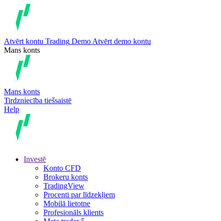
Atvērt kontu
Trading
Demo
Atvērt demo kontu
Mans konts
Mans konts
Tirdzniecība tiešsaistē
Help
Investē
Konto CFD
Brokeru konts
TradingView
Procenti par līdzekļiem
Mobilā lietotne
Profesionāls klients