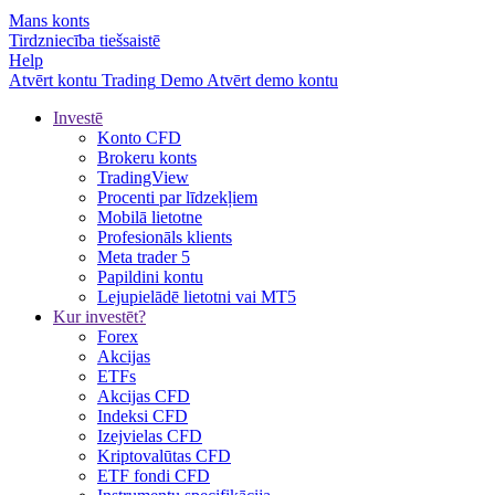
Mans konts
Tirdzniecība tiešsaistē
Help
Atvērt kontu
Trading
Demo
Atvērt demo kontu
Investē
Konto CFD
Brokeru konts
TradingView
Procenti par līdzekļiem
Mobilā lietotne
Profesionāls klients
Meta trader 5
Papildini kontu
Lejupielādē lietotni vai MT5
Kur investēt?
Forex
Akcijas
ETFs
Akcijas CFD
Indeksi CFD
Izejvielas CFD
Kriptovalūtas CFD
ETF fondi CFD