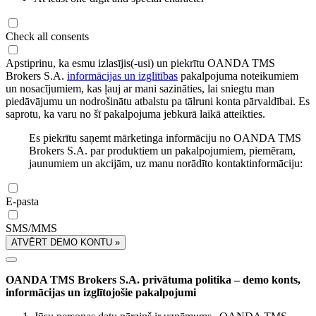
Check all consents
Apstiprinu, ka esmu izlasījis(-usi) un piekrītu OANDA TMS
Brokers S.A.
informācijas un izglītības
pakalpojuma noteikumiem
un nosacījumiem, kas ļauj ar mani sazināties, lai sniegtu man
piedāvājumu un nodrošinātu atbalstu pa tālruni konta pārvaldībai. Es
saprotu, ka varu no šī pakalpojuma jebkurā laikā atteikties.
Es piekrītu saņemt mārketinga informāciju no OANDA TMS
Brokers S.A. par produktiem un pakalpojumiem, piemēram,
jaunumiem un akcijām, uz manu norādīto kontaktinformāciju:
E-pasta
SMS/MMS
ATVĒRT DEMO KONTU »
OANDA TMS Brokers S.A. privātuma politika – demo konts,
informācijas un izglītojošie pakalpojumi