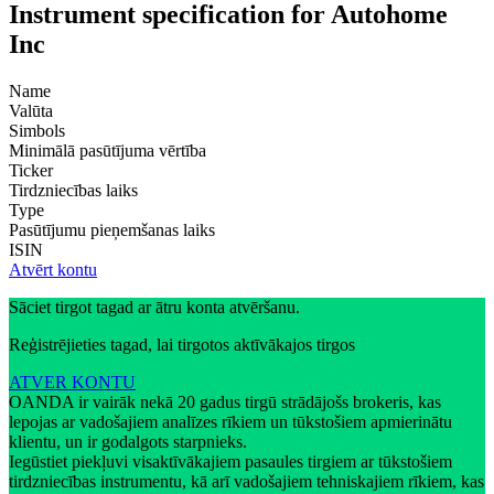
Instrument specification for Autohome
Inc
Name
Valūta
Simbols
Minimālā pasūtījuma vērtība
Ticker
Tirdzniecības laiks
Type
Pasūtījumu pieņemšanas laiks
ISIN
Atvērt kontu
Sāciet tirgot tagad ar ātru konta atvēršanu.
Reģistrējieties tagad, lai tirgotos aktīvākajos tirgos
ATVER KONTU
OANDA ir vairāk nekā 20 gadus tirgū strādājošs brokeris, kas
lepojas ar vadošajiem analīzes rīkiem un tūkstošiem apmierinātu
klientu, un ir godalgots starpnieks.
Iegūstiet piekļuvi visaktīvākajiem pasaules tirgiem ar tūkstošiem
tirdzniecības instrumentu, kā arī vadošajiem tehniskajiem rīkiem, kas