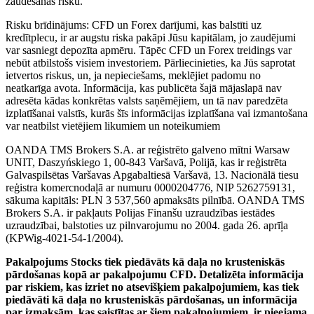
zaudēšanas risku.
Risku brīdinājums: CFD un Forex darījumi, kas balstīti uz
kredītplecu, ir ar augstu riska pakāpi Jūsu kapitālam, jo zaudējumi
var sasniegt depozīta apmēru. Tāpēc CFD un Forex treidings var
nebūt atbilstošs visiem investoriem. Pārliecinieties, ka Jūs saprotat
ietvertos riskus, un, ja nepieciešams, meklējiet padomu no
neatkarīga avota. Informācija, kas publicēta šajā mājaslapā nav
adresēta kādas konkrētas valsts saņēmējiem, un tā nav paredzēta
izplatīšanai valstīs, kurās šīs informācijas izplatīšana vai izmantošana
var neatbilst vietējiem likumiem un noteikumiem
OANDA TMS Brokers S.A. ar reģistrēto galveno mītni Warsaw
UNIT, Daszyńskiego 1, 00-843 Varšavā, Polijā, kas ir reģistrēta
Galvaspilsētas Varšavas Apgabaltiesā Varšavā, 13. Nacionālā tiesu
reģistra komercnodaļā ar numuru 0000204776, NIP 5262759131,
sākuma kapitāls: PLN 3 537,560 apmaksāts pilnībā. OANDA TMS
Brokers S.A. ir pakļauts Polijas Finanšu uzraudzības iestādes
uzraudzībai, balstoties uz pilnvarojumu no 2004. gada 26. aprīļa
(KPWig-4021-54-1/2004).
Pakalpojums Stocks tiek piedāvāts kā daļa no krusteniskās
pārdošanas kopā ar pakalpojumu CFD. Detalizēta informācija
par riskiem, kas izriet no atsevišķiem pakalpojumiem, kas tiek
piedāvāti kā daļa no krusteniskās pārdošanas, un informācija
par izmaksām, kas saistītas ar šiem pakalpojumiem, ir pieejama