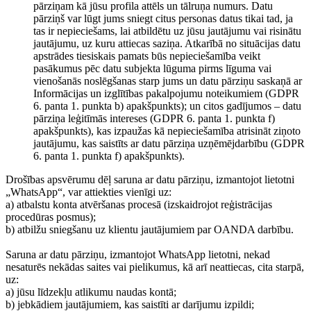
pārziņam kā jūsu profila attēls un tālruņa numurs. Datu
pārziņš var lūgt jums sniegt citus personas datus tikai tad, ja
tas ir nepieciešams, lai atbildētu uz jūsu jautājumu vai risinātu
jautājumu, uz kuru attiecas saziņa. Atkarībā no situācijas datu
apstrādes tiesiskais pamats būs nepieciešamība veikt
pasākumus pēc datu subjekta lūguma pirms līguma vai
vienošanās noslēgšanas starp jums un datu pārziņu saskaņā ar
Informācijas un izglītības pakalpojumu noteikumiem (GDPR
6. panta 1. punkta b) apakšpunkts); un citos gadījumos – datu
pārziņa leģitīmās intereses (GDPR 6. panta 1. punkta f)
apakšpunkts), kas izpaužas kā nepieciešamība atrisināt ziņoto
jautājumu, kas saistīts ar datu pārziņa uzņēmējdarbību (GDPR
6. panta 1. punkta f) apakšpunkts).
Drošības apsvērumu dēļ saruna ar datu pārziņu, izmantojot lietotni
„WhatsApp“, var attiekties vienīgi uz:
a) atbalstu konta atvēršanas procesā (izskaidrojot reģistrācijas
procedūras posmus);
b) atbilžu sniegšanu uz klientu jautājumiem par OANDA darbību.
Saruna ar datu pārziņu, izmantojot WhatsApp lietotni, nekad
nesaturēs nekādas saites vai pielikumus, kā arī neattiecas, cita starpā,
uz:
a) jūsu līdzekļu atlikumu naudas kontā;
b) jebkādiem jautājumiem, kas saistīti ar darījumu izpildi;