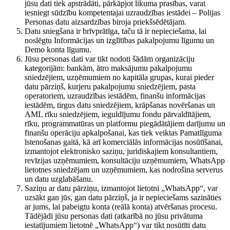
jūsu dati tiek apstrādāti, pārkāpjot likuma prasības, varat
iesniegt sūdzību kompetentajai uzraudzības iestādei – Polijas
Personas datu aizsardzības biroja priekšsēdētājam.
Datu sniegšana ir brīvprātīga, taču tā ir nepieciešama, lai
noslēgtu Informācijas un izglītības pakalpojumu līgumu un
Demo konta līgumu.
Jūsu personas dati var tikt nodoti šādām organizāciju
kategorijām: bankām, ātro maksājumu pakalpojumu
sniedzējiem, uzņēmumiem no kapitāla grupas, kurai pieder
datu pārziņš, kurjeru pakalpojumu sniedzējiem, pasta
operatoriem, uzraudzības iestādēm, finanšu informācijas
iestādēm, tirgus datu sniedzējiem, krāpšanas novēršanas un
AML rīku sniedzējiem, ieguldījumu fondu pārvaldītājiem,
rīku, programmatūras un platformu piegādātājiem darījumu un
finanšu operāciju apkalpošanai, kas tiek veiktas Pamatlīguma
īstenošanas gaitā, kā arī komerciālās informācijas nosūtīšanai,
izmantojot elektronisko saziņu, juridiskajiem konsultantiem,
revīzijas uzņēmumiem, konsultāciju uzņēmumiem, WhatsApp
lietotnes sniedzējam un uzņēmumiem, kas nodrošina serverus
un datu uzglabāšanu.
Saziņu ar datu pārziņu, izmantojot lietotni „WhatsApp“, var
uzsākt gan jūs, gan datu pārziņš, ja ir nepieciešams sazināties
ar jums, lai pabeigtu konta (reālā konta) atvēršanas procesu.
Tādējādi jūsu personas dati (atkarībā no jūsu privātuma
iestatījumiem lietotnē „WhatsApp“) var tikt nosūtīti datu