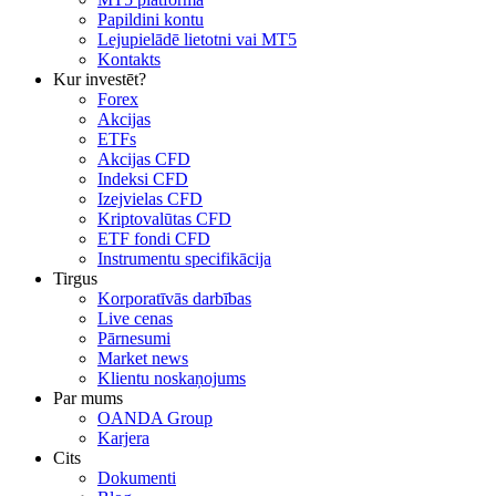
Papildini kontu
Lejupielādē lietotni vai MT5
Kontakts
Kur investēt?
Forex
Akcijas
ETFs
Akcijas CFD
Indeksi CFD
Izejvielas CFD
Kriptovalūtas CFD
ETF fondi CFD
Instrumentu specifikācija
Tirgus
Korporatīvās darbības
Live cenas
Pārnesumi
Market news
Klientu noskaņojums
Par mums
OANDA Group
Karjera
Cits
Dokumenti