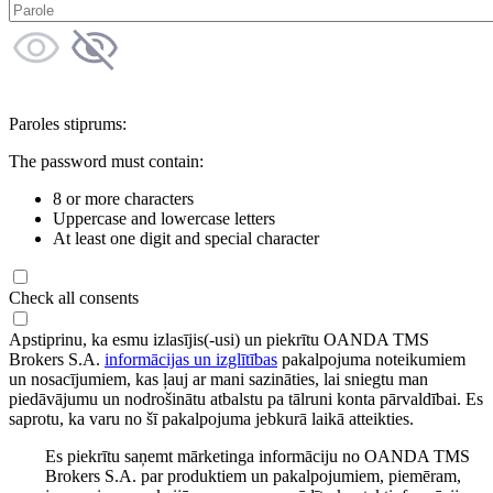
Paroles stiprums:
The password must contain:
8 or more characters
Uppercase and lowercase letters
At least one digit and special character
Check all consents
Apstiprinu, ka esmu izlasījis(-usi) un piekrītu OANDA TMS
Brokers S.A.
informācijas un izglītības
pakalpojuma noteikumiem
un nosacījumiem, kas ļauj ar mani sazināties, lai sniegtu man
piedāvājumu un nodrošinātu atbalstu pa tālruni konta pārvaldībai. Es
saprotu, ka varu no šī pakalpojuma jebkurā laikā atteikties.
Es piekrītu saņemt mārketinga informāciju no OANDA TMS
Brokers S.A. par produktiem un pakalpojumiem, piemēram,