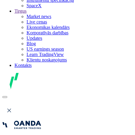
Instrumentu specifikācija
SpaceX
Tirgus
Market news
Live cenas
Ekonomikas kalendārs
Korporatīvās darbības
Updates
Blog
US earnings season
Learn TradingView
Klientu noskaņojums
Kontakts