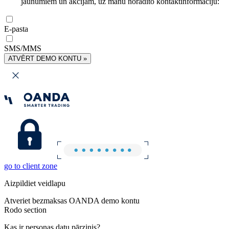
jaunumiem un akcijām, uz manu norādīto kontaktinformāciju:
E-pasta
SMS/MMS
ATVĒRT DEMO KONTU »
go to client zone
Aizpildiet veidlapu
Atveriet bezmaksas OANDA demo kontu
Rodo section
Kas ir personas datu pārzinis?