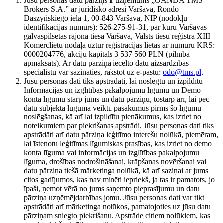
Jūsu personas datu pārziņš ir uzņēmums „OANDA TMS
Brokers S.A.” ar juridisko adresi Varšavā, Rondo
Daszyńskiego iela 1, 00-843 Varšava, NIP (nodokļu
identifikācijas numurs): 526-275-91-31, par kuru Varšavas
galvaspilsētas rajona tiesa Varšavā, Valsts tiesu reģistra XIII
Komerclietu nodaļa uztur reģistrācijas lietas ar numuru KRS:
0000204776, akciju kapitāls 3 537 560 PLN (pilnībā
apmaksāts). Ar datu pārziņa iecelto datu aizsardzības
speciālistu var sazināties, rakstot uz e-pastu:
odo@tms.pl
.
Jūsu personas dati tiks apstrādāti, lai noslēgtu un izpildītu
Informācijas un izglītības pakalpojumu līgumu un Demo
konta līgumu starp jums un datu pārziņu, tostarp arī, lai pēc
datu subjekta lūguma veiktu pasākumus pirms šo līgumu
noslēgšanas, kā arī lai izpildītu pienākumus, kas izriet no
noteikumiem par piekrišanas apstrādi. Jūsu personas dati tiks
apstrādāti arī datu pārziņa leģitīmo interešu nolūkā, piemēram,
lai īstenotu leģitīmas līgumiskas prasības, kas izriet no demo
konta līguma vai informācijas un izglītības pakalpojumu
līguma, drošības nodrošināšanai, krāpšanas novēršanai vai
datu pārziņa tiešā mārketinga nolūkā, kā arī saziņai ar jums
citos gadījumos, kas nav minēti iepriekš, ja tas ir pamatots, jo
īpaši, ņemot vērā no jums saņemto pieprasījumu un datu
pārziņa uzņēmējdarbības jomu. Jūsu personas dati var tikt
apstrādāti arī mārketinga nolūkos, pamatojoties uz jūsu datu
pārziņam sniegto piekrišanu. Apstrāde citiem nolūkiem, kas