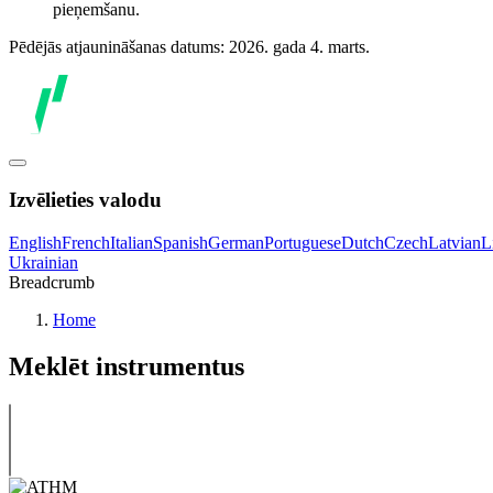
pieņemšanu.
Pēdējās atjaunināšanas datums: 2026. gada 4. marts.
Izvēlieties valodu
English
French
Italian
Spanish
German
Portuguese
Dutch
Czech
Latvian
L
Ukrainian
Breadcrumb
Home
Meklēt instrumentus