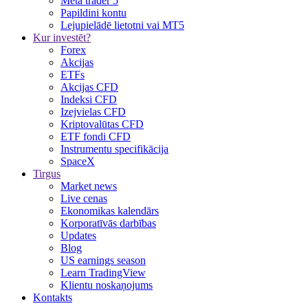
Meta trader 5
Papildini kontu
Lejupielādē lietotni vai MT5
Kur investēt?
Forex
Akcijas
ETFs
Akcijas CFD
Indeksi CFD
Izejvielas CFD
Kriptovalūtas CFD
ETF fondi CFD
Instrumentu specifikācija
SpaceX
Tirgus
Market news
Live cenas
Ekonomikas kalendārs
Korporatīvās darbības
Updates
Blog
US earnings season
Learn TradingView
Klientu noskaņojums
Kontakts