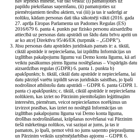
nav iepriekš minētie, var tikt veikta: (i) pamatojoties uz
papildu piekrišanas saņemšanu, (ii) pamatojoties uz
piemērojamiem tiesību aktiem, vai (iii) ja tas ir saderīgi ar
nolūku, kādam personas dati tika sākotnēji vākti (2016. gada
27. aprīļa Eiropas Parlamenta un Padomes Regulas (ES)
2016/679 6. panta 4. punkts par fizisko personu aizsardzību
attiecībā uz personas datu apstrādi un šādu datu brīvu apriti un
ar ko atceļ Direktīvu 95/46/EK (turpmāk – „GDPR”).
Jūsu personas datu apstrādes juridiskais pamats ir: a. tiktāl,
ciktāl apstrāde ir nepieciešama, lai izpildītu Informācijas un
izglītības pakalpojumu līgumu vai Demo konta līgumu, kā arī
veiktu pasākumus pirms līguma noslēgšanas – Vispārīgās datu
aizsardzības regulas (GDPR) 6. panta 1. punkta b)
apakšpunkts; b. tiktāl, ciktāl datu apstrāde ir nepieciešama, lai
datu pārziņš varētu izpildīt savas juridiskās saistības, jo īpaši
nodrošinot atbilstošu datu apstrādi – GDPR 6. panta GDPR 1.
panta c) apakšpunkts; c. tiktāl, ciktāl apstrāde ir nepieciešama
nolūkiem, kas izriet no Pārzinim piemītošajām leģitīmajām
interesēm, piemēram, veicot nepieciešamos norēķinus un
izvirzot prasības, kas izriet no noslēgtā Informācijas un
izglītības pakalpojumu līguma vai Demo konta līguma,
drošības nodrošināšanai, krāpšanas novēršanai vai Pārzinim
tiešā mārketinga nolūkos, vai saziņai ar jums, ja tas ir
pamatots, jo īpaši, ņemot vērā no jums saņemto pieprasījumu
un Pārzinim veiktās uzņēmējdarbības apjomu – GDPR 6.