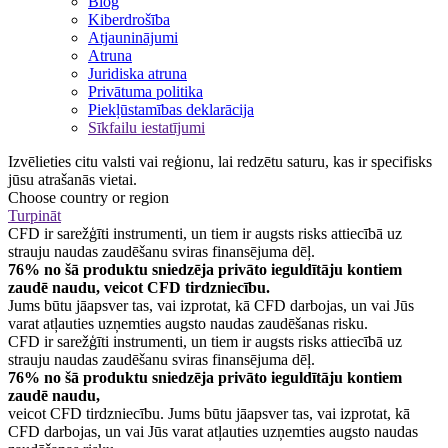
Blog
Kiberdrošība
Atjauninājumi
Atruna
Juridiska atruna
Privātuma politika
Piekļūstamības deklarācija
Sīkfailu iestatījumi
Izvēlieties citu valsti vai reģionu, lai redzētu saturu, kas ir specifisks
jūsu atrašanās vietai.
Choose country or region
Turpināt
CFD ir sarežģīti instrumenti, un tiem ir augsts risks attiecībā uz
strauju naudas zaudēšanu sviras finansējuma dēļ.
76% no šā produktu sniedzēja privāto ieguldītāju kontiem
zaudē naudu, veicot CFD tirdzniecību.
Jums būtu jāapsver tas, vai izprotat, kā CFD darbojas, un vai Jūs
varat atļauties uzņemties augsto naudas zaudēšanas risku.
CFD ir sarežģīti instrumenti, un tiem ir augsts risks attiecībā uz
strauju naudas zaudēšanu sviras finansējuma dēļ.
76% no šā produktu sniedzēja privāto ieguldītāju kontiem
zaudē naudu,
veicot CFD tirdzniecību. Jums būtu jāapsver tas, vai izprotat, kā
CFD darbojas, un vai Jūs varat atļauties uzņemties augsto naudas