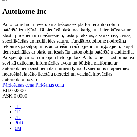
Autohome Inc
Autohome Inc ir ievērojama tiešsaistes platforma automobiļu
patērētājiem Ķīnā. Tā piedāvā plašu neatkarīga un interaktīva satura
klāstu pircējiem un īpašniekiem, tostarp rakstus, atsauksmes, cenas,
specifikācijas un multivides saturu. Turklāt Autohome nodrošina
reklāmas pakalpojumus automašīnu ražotājiem un tirgotājiem, ļaujot
tiem sazināties ar plašu un iesaistītu automobiļu patērētāju auditoriju.
Ar spēcīgu zīmolu un lojālu lietotāju bāzi Autohome ir nostiprinājusi
sevi kā uzticamu informācijas avotu un būtisku platformu ar
automobiļiem saistītiem darījumiem Ķīnā. Uzņēmums ir apņēmies
nodrošināt labāko lietotāja pieredzi un veicināt inovācijas
automobiļu nozarē.
Pārdošanas cena
Pirkšanas cena
BID
0.0000
ASK
0.0000
1H
1D
7D
30D
6M