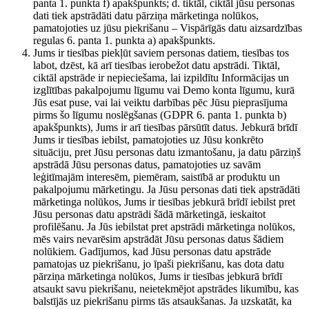
panta 1. punkta f) apakšpunkts; d. tiktāl, ciktāl jūsu personas
dati tiek apstrādāti datu pārziņa mārketinga nolūkos,
pamatojoties uz jūsu piekrišanu – Vispārīgās datu aizsardzības
regulas 6. panta 1. punkta a) apakšpunkts.
Jums ir tiesības piekļūt saviem personas datiem, tiesības tos
labot, dzēst, kā arī tiesības ierobežot datu apstrādi. Tiktāl,
ciktāl apstrāde ir nepieciešama, lai izpildītu Informācijas un
izglītības pakalpojumu līgumu vai Demo konta līgumu, kurā
Jūs esat puse, vai lai veiktu darbības pēc Jūsu pieprasījuma
pirms šo līgumu noslēgšanas (GDPR 6. panta 1. punkta b)
apakšpunkts), Jums ir arī tiesības pārsūtīt datus. Jebkurā brīdī
Jums ir tiesības iebilst, pamatojoties uz Jūsu konkrēto
situāciju, pret Jūsu personas datu izmantošanu, ja datu pārziņš
apstrādā Jūsu personas datus, pamatojoties uz savām
leģitīmajām interesēm, piemēram, saistībā ar produktu un
pakalpojumu mārketingu. Ja Jūsu personas dati tiek apstrādāti
mārketinga nolūkos, Jums ir tiesības jebkurā brīdī iebilst pret
Jūsu personas datu apstrādi šādā mārketingā, ieskaitot
profilēšanu. Ja Jūs iebilstat pret apstrādi mārketinga nolūkos,
mēs vairs nevarēsim apstrādāt Jūsu personas datus šādiem
nolūkiem. Gadījumos, kad Jūsu personas datu apstrāde
pamatojas uz piekrišanu, jo īpaši piekrišanu, kas dota datu
pārziņa mārketinga nolūkos, Jums ir tiesības jebkurā brīdī
atsaukt savu piekrišanu, neietekmējot apstrādes likumību, kas
balstījās uz piekrišanu pirms tās atsaukšanas. Ja uzskatāt, ka