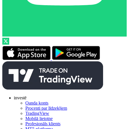
investē
Oanda konts
Procenti par līdzekļiem
TradingView
Mobilā lietotne
Profesionāls klients
MT5 platforma