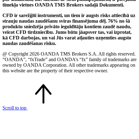
tīmekļa vietnes OANDA TMS Brokers sadaļā Dokumenti.
CFD ir sarežģīti instrumenti, un tiem ir augsts risks attiecībā uz
strauju naudas zaudēšanu sviras finansējuma dēļ. 76% no šā
produktu sniedzēja privāto ieguldītāju kontiem zaudē naudu,
veicot CFD tirdzniecību. Jums būtu jāapsver tas, vai izprotat,
kā CFD darbojas, un vai Jūs varat atļauties uzņemties augsto
naudas zaudēšanas risku.
@ Copyright 2026 OANDA TMS Brokers S.A. All rights reserved.
“OANDA”, “fxTrade” and OANDA’s “fx” family of trademarks are
owned by OANDA Corporation. All other trademarks appearing on
this website are the property of their respective owner.
Scroll to top