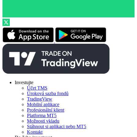
Investujte
Účet TMS
Úroková sazba fondů
TradingView
Mobilní aplikace
Profesionální klient
Platforma MT5
Možnosti vkladu
Stáhnout si aplikaci nebo MT5
Kontakt