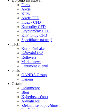
Do čeho investovat
Forex
Akcie
ETFs
Akcie CFD
Indexy CFD
Komodity CFD
Kryptoměny CFD
ETF fondy CFD
Specifikace nástrojů
TRH
Korporátní akce
Kótování živě
Rollovers
Market news
Sentiment klientů
o nás
OANDA Group
Kariéra
Ostatní
Dokumenty
Blog
Kyberbezpečnost
Aktualizace
Zřeknutí se odpovědnosti