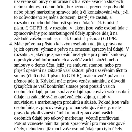
uzavřené smlouvy o informačních a vzdělávacích službách
nebo smlouvy o demo účtu, bezpečnost, prevence podvodů
nebo přímý marketing správce údajů či kontaktování vás, je-li
to odůvodněno zejména dotazem, který jste zaslali, a
rozsahem obchodní činnosti správce údajů – čl. 6 odst. 1
písm. f) GDPR; d. v rozsahu, v jakém jsou vaše osobní údaje
zpracovávány pro marketingové účely správce údajů na
základě vašeho souhlasu – čl. 6 odst. 1 písm. a) GDPR.
Máte právo na přístup ke svým osobním údajům, právo na
jejich opravu, výmaz a právo na omezení zpracování údajů. V
rozsahu, v jakém je zpracování nezbytné pro plnění smlouvy
o poskytování informačních a vzdělávacích služeb nebo
smlouvy o demo účtu, jejíž jste smluvní stranou, nebo pro
přijetí opatření na základě vaší žádosti před uzavřením těchto
smluv (čl. 6 odst. 1 písm. b) GDPR), máte rovněž právo na
přenos údajů. Kdykoli máte právo vznést námitku z důvodů
týkajících se vaší konkrétní situace proti použití vašich
osobních údajů, pokud správce údajů zpracovává vaše osobní
údaje na základě svého oprávněného zájmu, např. v
souvislosti s marketingem produktů a služeb. Pokud jsou vaše
osobní údaje zpracovávány pro marketingové účely, máte
právo kdykoli vznést námitku proti zpracování vašich
osobních údajů pro takový marketing, včetně profilování.
Pokud vznesete námitku proti zpracování pro marketingové
účely, nebudeme již moci vaše osobní údaje pro tyto účely