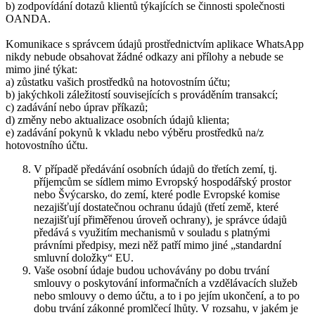
b) zodpovídání dotazů klientů týkajících se činnosti společnosti
OANDA.
Komunikace s správcem údajů prostřednictvím aplikace WhatsApp
nikdy nebude obsahovat žádné odkazy ani přílohy a nebude se
mimo jiné týkat:
a) zůstatku vašich prostředků na hotovostním účtu;
b) jakýchkoli záležitostí souvisejících s prováděním transakcí;
c) zadávání nebo úprav příkazů;
d) změny nebo aktualizace osobních údajů klienta;
e) zadávání pokynů k vkladu nebo výběru prostředků na/z
hotovostního účtu.
V případě předávání osobních údajů do třetích zemí, tj.
příjemcům se sídlem mimo Evropský hospodářský prostor
nebo Švýcarsko, do zemí, které podle Evropské komise
nezajišťují dostatečnou ochranu údajů (třetí země, které
nezajišťují přiměřenou úroveň ochrany), je správce údajů
předává s využitím mechanismů v souladu s platnými
právními předpisy, mezi něž patří mimo jiné „standardní
smluvní doložky“ EU.
Vaše osobní údaje budou uchovávány po dobu trvání
smlouvy o poskytování informačních a vzdělávacích služeb
nebo smlouvy o demo účtu, a to i po jejím ukončení, a to po
dobu trvání zákonné promlčecí lhůty. V rozsahu, v jakém je