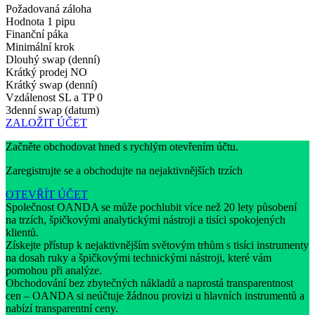
Požadovaná záloha
Hodnota 1 pipu
Finanční páka
Minimální krok
Dlouhý swap (denní)
Krátký prodej
NO
Krátký swap (denní)
Vzdálenost SL a TP
0
3denní swap (datum)
ZALOŽIT ÚČET
Začněte obchodovat hned s rychlým otevřením účtu.
Zaregistrujte se a obchodujte na nejaktivnějších trzích
OTEVŘÍT ÚČET
Společnost OANDA se může pochlubit více než 20 lety působení
na trzích, špičkovými analytickými nástroji a tisíci spokojených
klientů.
Získejte přístup k nejaktivnějším světovým trhům s tisíci instrumenty
na dosah ruky a špičkovými technickými nástroji, které vám
pomohou při analýze.
Obchodování bez zbytečných nákladů a naprostá transparentnost
cen – OANDA si neúčtuje žádnou provizi u hlavních instrumentů a
nabízí transparentní ceny.