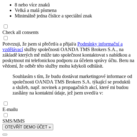
8 nebo více znaků
Velká a malá písmena
Minimálně jedna číslice a speciální znak
Check all consents
Potvrzuji, že jsem si přečetl/a a přijal/a
Podmínky informační a
vzdělávací
služby společnosti OANDA TMS Brokers S.A., na
základě kterých mě může tato společnost kontaktovat s nabídkou a
poskytnout mi telefonickou podporu za účelem správy účtu. Beru na
vědomí, že odběr této služby mohu kdykoli odhlásit.
Souhlasím s tím, že budu dostávat marketingové informace od
společnosti OANDA TMS Brokers S.A. týkající se produktů
a služeb, např. novinek a propagačních akcí, které mi budou
zasílány na kontaktní údaje, jež jsem uvedl/a v:
E-mailu
SMS/MMS
OTEVŘÍT DEMO ÚČET »