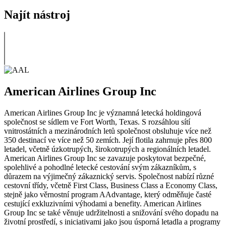
Najít nástroj
American Airlines Group Inc
American Airlines Group Inc je významná letecká holdingová
společnost se sídlem ve Fort Worth, Texas. S rozsáhlou sítí
vnitrostátních a mezinárodních letů společnost obsluhuje více než
350 destinací ve více než 50 zemích. Její flotila zahrnuje přes 800
letadel, včetně úzkotrupých, širokotrupých a regionálních letadel.
American Airlines Group Inc se zavazuje poskytovat bezpečné,
spolehlivé a pohodlné letecké cestování svým zákazníkům, s
důrazem na výjimečný zákaznický servis. Společnost nabízí různé
cestovní třídy, včetně First Class, Business Class a Economy Class,
stejně jako věrnostní program AAdvantage, který odměňuje časté
cestující exkluzivními výhodami a benefity. American Airlines
Group Inc se také věnuje udržitelnosti a snižování svého dopadu na
životní prostředí, s iniciativami jako jsou úsporná letadla a programy