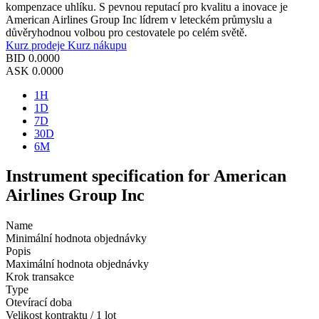
kompenzace uhlíku. S pevnou reputací pro kvalitu a inovace je
American Airlines Group Inc lídrem v leteckém průmyslu a
důvěryhodnou volbou pro cestovatele po celém světě.
Kurz prodeje
Kurz nákupu
BID
0.0000
ASK
0.0000
1H
1D
7D
30D
6M
Instrument specification for American
Airlines Group Inc
Name
Minimální hodnota objednávky
Popis
Maximální hodnota objednávky
Krok transakce
Type
Otevírací doba
Velikost kontraktu / 1 lot