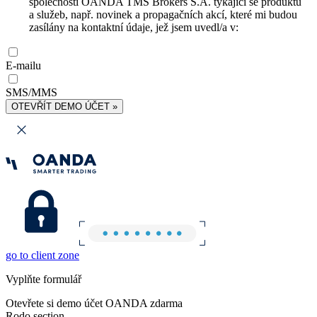
společnosti OANDA TMS Brokers S.A. týkající se produktů
a služeb, např. novinek a propagačních akcí, které mi budou
zasílány na kontaktní údaje, jež jsem uvedl/a v:
E-mailu
SMS/MMS
OTEVŘÍT DEMO ÚČET »
go to client zone
Vyplňte formulář
Otevřete si demo účet OANDA zdarma
Rodo section