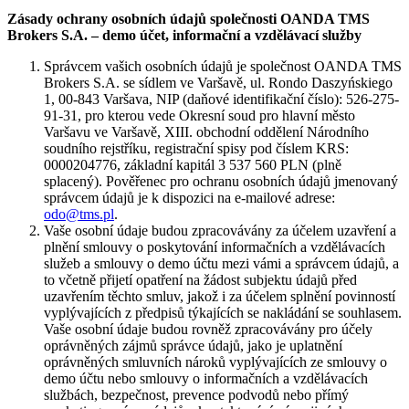
Zásady ochrany osobních údajů společnosti OANDA TMS
Brokers S.A. – demo účet, informační a vzdělávací služby
Správcem vašich osobních údajů je společnost OANDA TMS
Brokers S.A. se sídlem ve Varšavě, ul. Rondo Daszyńskiego
1, 00-843 Varšava, NIP (daňové identifikační číslo): 526-275-
91-31, pro kterou vede Okresní soud pro hlavní město
Varšavu ve Varšavě, XIII. obchodní oddělení Národního
soudního rejstříku, registrační spisy pod číslem KRS:
0000204776, základní kapitál 3 537 560 PLN (plně
splacený). Pověřenec pro ochranu osobních údajů jmenovaný
správcem údajů je k dispozici na e-mailové adrese:
odo@tms.pl
.
Vaše osobní údaje budou zpracovávány za účelem uzavření a
plnění smlouvy o poskytování informačních a vzdělávacích
služeb a smlouvy o demo účtu mezi vámi a správcem údajů, a
to včetně přijetí opatření na žádost subjektu údajů před
uzavřením těchto smluv, jakož i za účelem splnění povinností
vyplývajících z předpisů týkajících se nakládání se souhlasem.
Vaše osobní údaje budou rovněž zpracovávány pro účely
oprávněných zájmů správce údajů, jako je uplatnění
oprávněných smluvních nároků vyplývajících ze smlouvy o
demo účtu nebo smlouvy o informačních a vzdělávacích
službách, bezpečnost, prevence podvodů nebo přímý