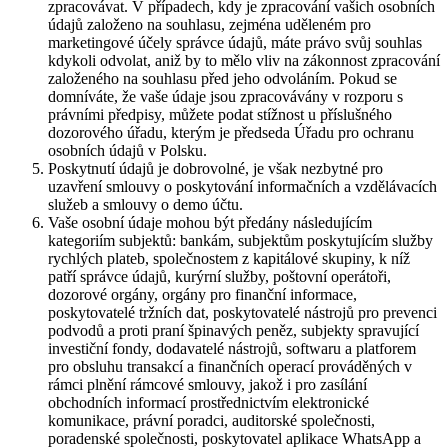
zpracovávat. V případech, kdy je zpracování vašich osobních
údajů založeno na souhlasu, zejména uděleném pro
marketingové účely správce údajů, máte právo svůj souhlas
kdykoli odvolat, aniž by to mělo vliv na zákonnost zpracování
založeného na souhlasu před jeho odvoláním. Pokud se
domníváte, že vaše údaje jsou zpracovávány v rozporu s
právními předpisy, můžete podat stížnost u příslušného
dozorového úřadu, kterým je předseda Úřadu pro ochranu
osobních údajů v Polsku.
Poskytnutí údajů je dobrovolné, je však nezbytné pro
uzavření smlouvy o poskytování informačních a vzdělávacích
služeb a smlouvy o demo účtu.
Vaše osobní údaje mohou být předány následujícím
kategoriím subjektů: bankám, subjektům poskytujícím služby
rychlých plateb, společnostem z kapitálové skupiny, k níž
patří správce údajů, kurýrní služby, poštovní operátoři,
dozorové orgány, orgány pro finanční informace,
poskytovatelé tržních dat, poskytovatelé nástrojů pro prevenci
podvodů a proti praní špinavých peněz, subjekty spravující
investiční fondy, dodavatelé nástrojů, softwaru a platforem
pro obsluhu transakcí a finančních operací prováděných v
rámci plnění rámcové smlouvy, jakož i pro zasílání
obchodních informací prostřednictvím elektronické
komunikace, právní poradci, auditorské společnosti,
poradenské společnosti, poskytovatel aplikace WhatsApp a