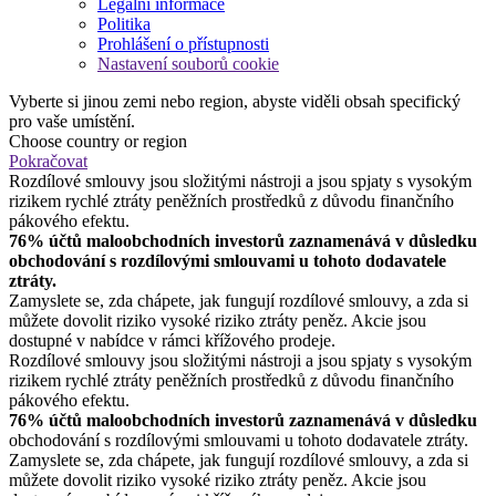
Legální informace
Politika
Prohlášení o přístupnosti
Nastavení souborů cookie
Vyberte si jinou zemi nebo region, abyste viděli obsah specifický
pro vaše umístění.
Choose country or region
Pokračovat
Rozdílové smlouvy jsou složitými nástroji a jsou spjaty s vysokým
rizikem rychlé ztráty peněžních prostředků z důvodu finančního
pákového efektu.
76% účtů maloobchodních investorů zaznamenává v důsledku
obchodování s rozdílovými smlouvami u tohoto dodavatele
ztráty.
Zamyslete se, zda chápete, jak fungují rozdílové smlouvy, a zda si
můžete dovolit riziko vysoké riziko ztráty peněz. Akcie jsou
dostupné v nabídce v rámci křížového prodeje.
Rozdílové smlouvy jsou složitými nástroji a jsou spjaty s vysokým
rizikem rychlé ztráty peněžních prostředků z důvodu finančního
pákového efektu.
76% účtů maloobchodních investorů zaznamenává v důsledku
obchodování s rozdílovými smlouvami u tohoto dodavatele ztráty.
Zamyslete se, zda chápete, jak fungují rozdílové smlouvy, a zda si
můžete dovolit riziko vysoké riziko ztráty peněz. Akcie jsou