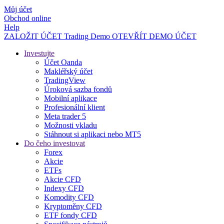
Můj účet
Obchod online
Help
ZALOŽIT ÚČET
Trading
Demo
OTEVŘÍT DEMO ÚČET
Investujte
Účet Oanda
Makléřský účet
TradingView
Úroková sazba fondů
Mobilní aplikace
Profesionální klient
Meta trader 5
Možnosti vkladu
Stáhnout si aplikaci nebo MT5
Do čeho investovat
Forex
Akcie
ETFs
Akcie CFD
Indexy CFD
Komodity CFD
Kryptoměny CFD
ETF fondy CFD