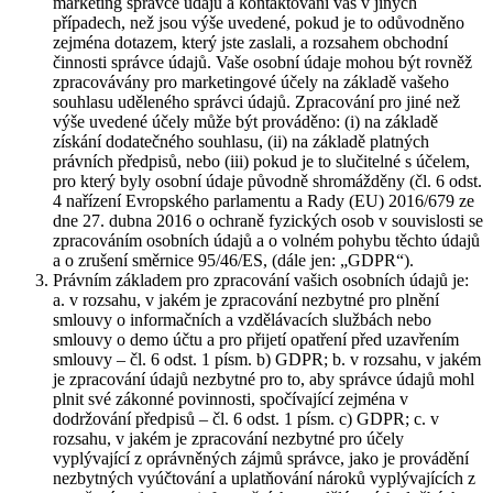
marketing správce údajů a kontaktování vás v jiných
případech, než jsou výše uvedené, pokud je to odůvodněno
zejména dotazem, který jste zaslali, a rozsahem obchodní
činnosti správce údajů. Vaše osobní údaje mohou být rovněž
zpracovávány pro marketingové účely na základě vašeho
souhlasu uděleného správci údajů. Zpracování pro jiné než
výše uvedené účely může být prováděno: (i) na základě
získání dodatečného souhlasu, (ii) na základě platných
právních předpisů, nebo (iii) pokud je to slučitelné s účelem,
pro který byly osobní údaje původně shromážděny (čl. 6 odst.
4 nařízení Evropského parlamentu a Rady (EU) 2016/679 ze
dne 27. dubna 2016 o ochraně fyzických osob v souvislosti se
zpracováním osobních údajů a o volném pohybu těchto údajů
a o zrušení směrnice 95/46/ES, (dále jen: „GDPR“).
Právním základem pro zpracování vašich osobních údajů je:
a. v rozsahu, v jakém je zpracování nezbytné pro plnění
smlouvy o informačních a vzdělávacích službách nebo
smlouvy o demo účtu a pro přijetí opatření před uzavřením
smlouvy – čl. 6 odst. 1 písm. b) GDPR; b. v rozsahu, v jakém
je zpracování údajů nezbytné pro to, aby správce údajů mohl
plnit své zákonné povinnosti, spočívající zejména v
dodržování předpisů – čl. 6 odst. 1 písm. c) GDPR; c. v
rozsahu, v jakém je zpracování nezbytné pro účely
vyplývající z oprávněných zájmů správce, jako je provádění
nezbytných vyúčtování a uplatňování nároků vyplývajících z