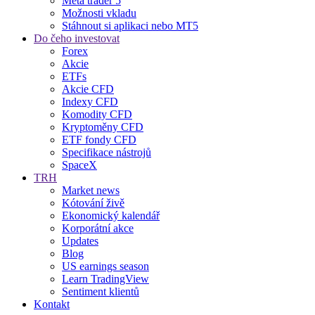
Meta trader 5
Možnosti vkladu
Stáhnout si aplikaci nebo MT5
Do čeho investovat
Forex
Akcie
ETFs
Akcie CFD
Indexy CFD
Komodity CFD
Kryptoměny CFD
ETF fondy CFD
Specifikace nástrojů
SpaceX
TRH
Market news
Kótování živě
Ekonomický kalendář
Korporátní akce
Updates
Blog
US earnings season
Learn TradingView
Sentiment klientů
Kontakt