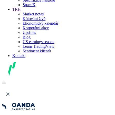
Specifikace nástrojů
SpaceX
TRH
Market news
Kótování živě
Ekonomický kalendář
Korporátní akce
Updates
Blog
US earnings season
Learn TradingView
Sentiment klientů
Kontakt