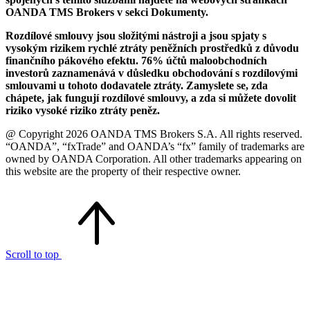
OANDA TMS Brokers v sekci Dokumenty.
Rozdílové smlouvy jsou složitými nástroji a jsou spjaty s
vysokým rizikem rychlé ztráty peněžních prostředků z důvodu
finančního pákového efektu. 76% účtů maloobchodních
investorů zaznamenává v důsledku obchodování s rozdílovými
smlouvami u tohoto dodavatele ztráty. Zamyslete se, zda
chápete, jak fungují rozdílové smlouvy, a zda si můžete dovolit
riziko vysoké riziko ztráty peněz.
@ Copyright 2026 OANDA TMS Brokers S.A. All rights reserved.
“OANDA”, “fxTrade” and OANDA’s “fx” family of trademarks are
owned by OANDA Corporation. All other trademarks appearing on
this website are the property of their respective owner.
Scroll to top