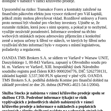
dostupné v nabídce v rámci křížového prodeje.
Upozornění na riziko: Transakce Forex a kontrakty založené na
finančním pákovém efektu jsou vysoce rizikové pro Váš kapitál,
jelikož ztráty mohou převyšovat vklad. Rozdílové smlouvy a Forex
proto nemusí být vhodné pro všechny investory. Ujistěte se, že
rozumíte rizikům, která jsou s nimi spojeny, a pokud je to nezbytné,
využijte nezávislé poradenství. Informace uvedené na těchto
webových stránkách nejsou adresovány příjemcům z konkrétní
země a nejsou určeny k šíření ve státech, ve kterých by šíření nebo
využívání těchto informací bylo v rozporu s místní legislativou,
požadavky a regulacemi.
OANDA TMS Brokers S.A. se sídlem ve Varšavě v Warsaw UNIT,
Daszyńskiego 1, 00-843 Varšava, zapsaný u Obvodního soudu pro
hl. m. Varšavu ve Varšavě, XIII. hospodářský úsek Národního
soudního registru pod číslem KRS 0000204776, DIČ 5262759131,
základní kapitál: 3,537,560 PLN splacený v plné výši. OANDA
TMS Brokers S.A. podléhá dohledu Komise pro finanční dohled na
základě povolení ze dne 26. dubna (KPWiG-4021-54-1/2004).
Služba Stocks je nabízena v rámci křížového prodeje spolu se
službou CFD. Podrobné informace týkající se rizik
vyplývajících z jednotlivých služeb nabízených v rámci
křížového prodeje a informace o nákladech a poplatcích
spojených s těmito službami najdete na webových stránkách