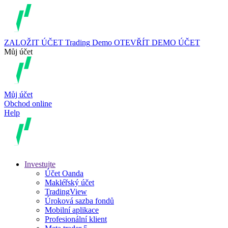
ZALOŽIT ÚČET
Trading
Demo
OTEVŘÍT DEMO ÚČET
Můj účet
Můj účet
Obchod online
Help
Investujte
Účet Oanda
Makléřský účet
TradingView
Úroková sazba fondů
Mobilní aplikace
Profesionální klient