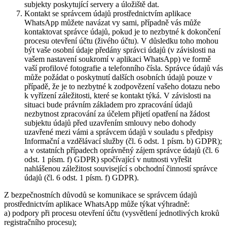
subjekty poskytující servery a úložiště dat.
Kontakt se správcem údajů prostřednictvím aplikace
WhatsApp můžete navázat vy sami, případně vás může
kontaktovat správce údajů, pokud je to nezbytné k dokončení
procesu otevření účtu (živého účtu). V důsledku toho mohou
být vaše osobní údaje předány správci údajů (v závislosti na
vašem nastavení soukromí v aplikaci WhatsApp) ve formě
vaší profilové fotografie a telefonního čísla. Správce údajů vás
může požádat o poskytnutí dalších osobních údajů pouze v
případě, že je to nezbytné k zodpovězení vašeho dotazu nebo
k vyřízení záležitosti, které se kontakt týká. V závislosti na
situaci bude právním základem pro zpracování údajů
nezbytnost zpracování za účelem přijetí opatření na žádost
subjektu údajů před uzavřením smlouvy nebo dohody
uzavřené mezi vámi a správcem údajů v souladu s předpisy
Informační a vzdělávací služby (čl. 6 odst. 1 písm. b) GDPR);
a v ostatních případech oprávněný zájem správce údajů (čl. 6
odst. 1 písm. f) GDPR) spočívající v nutnosti vyřešit
nahlášenou záležitost související s obchodní činností správce
údajů (čl. 6 odst. 1 písm. f) GDPR).
Z bezpečnostních důvodů se komunikace se správcem údajů
prostřednictvím aplikace WhatsApp může týkat výhradně:
a) podpory při procesu otevření účtu (vysvětlení jednotlivých kroků
registračního procesu);