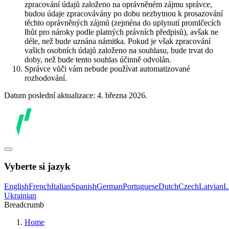
zpracování údajů založeno na oprávněném zájmu správce,
budou údaje zpracovávány po dobu nezbytnou k prosazování
těchto oprávněných zájmů (zejména do uplynutí promlčecích
lhůt pro nároky podle platných právních předpisů), avšak ne
déle, než bude uznána námitka. Pokud je však zpracování
vašich osobních údajů založeno na souhlasu, bude trvat do
doby, než bude tento souhlas účinně odvolán.
Správce vůči vám nebude používat automatizované
rozhodování.
Datum poslední aktualizace: 4. března 2026.
Vyberte si jazyk
English
French
Italian
Spanish
German
Portuguese
Dutch
Czech
Latvian
L
Ukrainian
Breadcrumb
Home