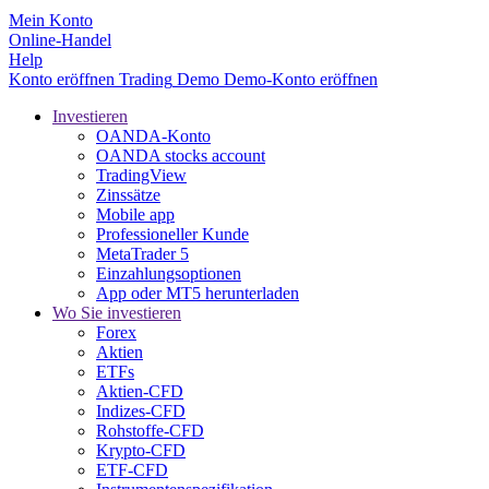
Mein Konto
Online-Handel
Help
Konto eröffnen
Trading
Demo
Demo-Konto eröffnen
Investieren
OANDA-Konto
OANDA stocks account
TradingView
Zinssätze
Mobile app
Professioneller Kunde
MetaTrader 5
Einzahlungsoptionen
App oder MT5 herunterladen
Wo Sie investieren
Forex
Aktien
ETFs
Aktien-CFD
Indizes-CFD
Rohstoffe-CFD
Krypto-CFD
ETF-CFD