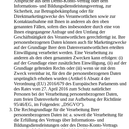
Ansprüche aus dem Demo-Konto-Vertrag oder dem
Informations- und Bildungsdienstleistungsvertrag, zur
Sicherheit, zur Betrugsbekämpfung oder für
Direktmarketingzwecke des Verantwortlichen sowie zur
Kontaktaufnahme mit Ihnen in anderen als den oben
genannten Fällen, sofern dies insbesondere durch eine von
Ihnen eingegangene Anfrage und den Umfang der
Geschäftstätigkeit des Verantwortlichen gerechtfertigt ist. Ihre
personenbezogenen Daten können auch für Marketingzwecke
auf der Grundlage Ihrer dem Datenverantwortlichen erteilten
Einwilligung verarbeitet werden. Eine Verarbeitung zu
anderen als den oben genannten Zwecken kann erfolgen: (i)
auf der Grundlage einer zusätzlichen Einwilligung, (ii) auf der
Grundlage geltenden Rechts oder (iii) wenn sie mit dem
Zweck vereinbar ist, für den die personenbezogenen Daten
ursprünglich erhoben wurden (Artikel 6 Absatz 4 der
Verordnung (EU) 2016/679 des Europäischen Parlaments und
des Rates vom 27. April 2016 zum Schutz natürlicher
Personen bei der Verarbeitung personenbezogener Daten,
zum freien Datenverkehr und zur Aufhebung der Richtlinie
95/46/EG, im Folgenden: „DSGVO“).
Die Rechtsgrundlage für die Verarbeitung Ihrer
personenbezogenen Daten ist: a. soweit die Verarbeitung für
die Erfüllung des Vertrags über Informations- und
Bildungsdienstleistungen oder des Demo-Konto-Vertrags