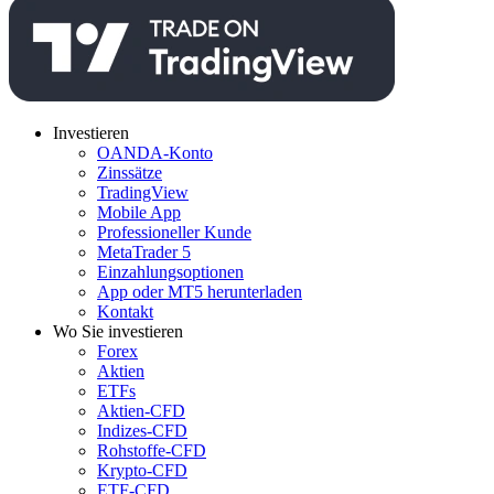
Investieren
OANDA-Konto
Zinssätze
TradingView
Mobile App
Professioneller Kunde
MetaTrader 5
Einzahlungsoptionen
App oder MT5 herunterladen
Kontakt
Wo Sie investieren
Forex
Aktien
ETFs
Aktien-CFD
Indizes-CFD
Rohstoffe-CFD
Krypto-CFD
ETF-CFD