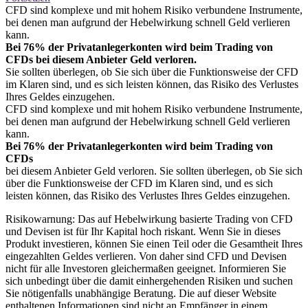
CFD sind komplexe und mit hohem Risiko verbundene Instrumente,
bei denen man aufgrund der Hebelwirkung schnell Geld verlieren
kann.
Bei 76% der Privatanlegerkonten wird beim Trading von
CFDs bei diesem Anbieter Geld verloren.
Sie sollten überlegen, ob Sie sich über die Funktionsweise der CFD
im Klaren sind, und es sich leisten können, das Risiko des Verlustes
Ihres Geldes einzugehen.
CFD sind komplexe und mit hohem Risiko verbundene Instrumente,
bei denen man aufgrund der Hebelwirkung schnell Geld verlieren
kann.
Bei 76% der Privatanlegerkonten wird beim Trading von
CFDs
bei diesem Anbieter Geld verloren. Sie sollten überlegen, ob Sie sich
über die Funktionsweise der CFD im Klaren sind, und es sich
leisten können, das Risiko des Verlustes Ihres Geldes einzugehen.
Risikowarnung: Das auf Hebelwirkung basierte Trading von CFD
und Devisen ist für Ihr Kapital hoch riskant. Wenn Sie in dieses
Produkt investieren, können Sie einen Teil oder die Gesamtheit Ihres
eingezahlten Geldes verlieren. Von daher sind CFD und Devisen
nicht für alle Investoren gleichermaßen geeignet. Informieren Sie
sich unbedingt über die damit einhergehenden Risiken und suchen
Sie nötigenfalls unabhängige Beratung. Die auf dieser Website
enthaltenen Informationen sind nicht an Empfänger in einem