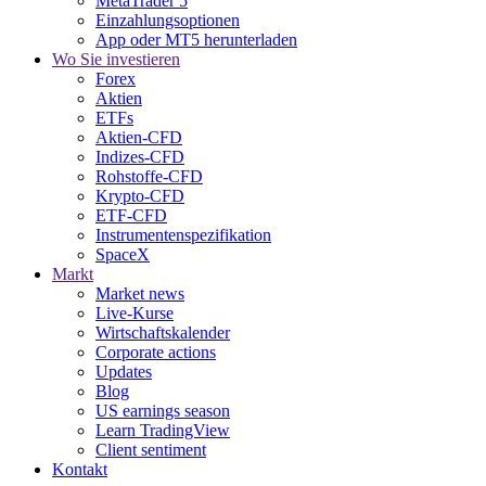
MetaTrader 5
Einzahlungsoptionen
App oder MT5 herunterladen
Wo Sie investieren
Forex
Aktien
ETFs
Aktien-CFD
Indizes-CFD
Rohstoffe-CFD
Krypto-CFD
ETF-CFD
Instrumentenspezifikation
SpaceX
Markt
Market news
Live-Kurse
Wirtschaftskalender
Corporate actions
Updates
Blog
US earnings season
Learn TradingView
Client sentiment
Kontakt