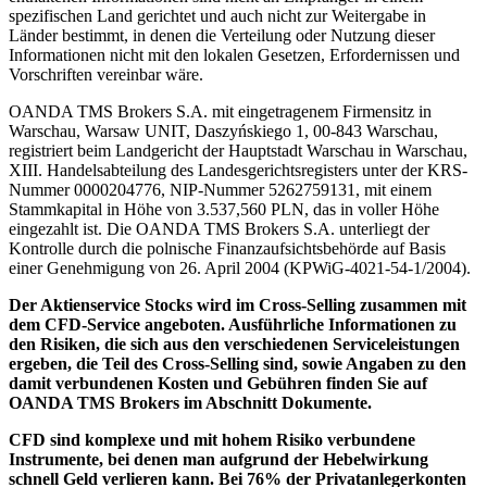
spezifischen Land gerichtet und auch nicht zur Weitergabe in
Länder bestimmt, in denen die Verteilung oder Nutzung dieser
Informationen nicht mit den lokalen Gesetzen, Erfordernissen und
Vorschriften vereinbar wäre.
OANDA TMS Brokers S.A. mit eingetragenem Firmensitz in
Warschau, Warsaw UNIT, Daszyńskiego 1, 00-843 Warschau,
registriert beim Landgericht der Hauptstadt Warschau in Warschau,
XIII. Handelsabteilung des Landesgerichtsregisters unter der KRS-
Nummer 0000204776, NIP-Nummer 5262759131, mit einem
Stammkapital in Höhe von 3.537,560 PLN, das in voller Höhe
eingezahlt ist. Die OANDA TMS Brokers S.A. unterliegt der
Kontrolle durch die polnische Finanzaufsichtsbehörde auf Basis
einer Genehmigung von 26. April 2004 (KPWiG-4021-54-1/2004).
Der Aktienservice Stocks wird im Cross-Selling zusammen mit
dem CFD-Service angeboten. Ausführliche Informationen zu
den Risiken, die sich aus den verschiedenen Serviceleistungen
ergeben, die Teil des Cross-Selling sind, sowie Angaben zu den
damit verbundenen Kosten und Gebühren finden Sie auf
OANDA TMS Brokers im Abschnitt Dokumente.
CFD sind komplexe und mit hohem Risiko verbundene
Instrumente, bei denen man aufgrund der Hebelwirkung
schnell Geld verlieren kann. Bei 76% der Privatanlegerkonten