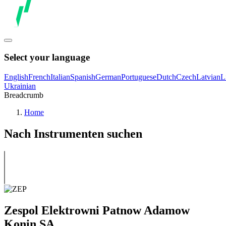
Select your language
English
French
Italian
Spanish
German
Portuguese
Dutch
Czech
Latvian
L
Ukrainian
Breadcrumb
Home
Nach Instrumenten suchen
Zespol Elektrowni Patnow Adamow
Konin SA