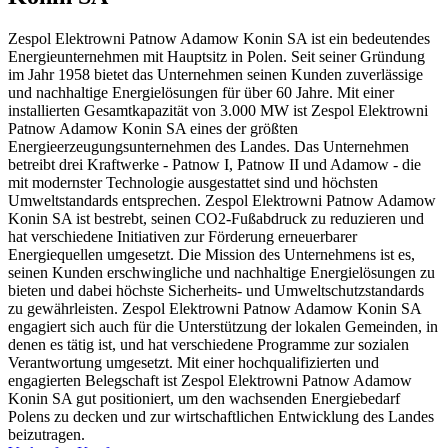
Zespol Elektrowni Patnow Adamow Konin SA ist ein bedeutendes
Energieunternehmen mit Hauptsitz in Polen. Seit seiner Gründung
im Jahr 1958 bietet das Unternehmen seinen Kunden zuverlässige
und nachhaltige Energielösungen für über 60 Jahre. Mit einer
installierten Gesamtkapazität von 3.000 MW ist Zespol Elektrowni
Patnow Adamow Konin SA eines der größten
Energieerzeugungsunternehmen des Landes. Das Unternehmen
betreibt drei Kraftwerke - Patnow I, Patnow II und Adamow - die
mit modernster Technologie ausgestattet sind und höchsten
Umweltstandards entsprechen. Zespol Elektrowni Patnow Adamow
Konin SA ist bestrebt, seinen CO2-Fußabdruck zu reduzieren und
hat verschiedene Initiativen zur Förderung erneuerbarer
Energiequellen umgesetzt. Die Mission des Unternehmens ist es,
seinen Kunden erschwingliche und nachhaltige Energielösungen zu
bieten und dabei höchste Sicherheits- und Umweltschutzstandards
zu gewährleisten. Zespol Elektrowni Patnow Adamow Konin SA
engagiert sich auch für die Unterstützung der lokalen Gemeinden, in
denen es tätig ist, und hat verschiedene Programme zur sozialen
Verantwortung umgesetzt. Mit einer hochqualifizierten und
engagierten Belegschaft ist Zespol Elektrowni Patnow Adamow
Konin SA gut positioniert, um den wachsenden Energiebedarf
Polens zu decken und zur wirtschaftlichen Entwicklung des Landes
beizutragen.