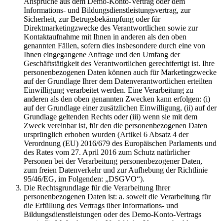
Ansprüche aus dem Demo-Konto-Vertrag oder dem
Informations- und Bildungsdienstleistungsvertrag, zur
Sicherheit, zur Betrugsbekämpfung oder für
Direktmarketingzwecke des Verantwortlichen sowie zur
Kontaktaufnahme mit Ihnen in anderen als den oben
genannten Fällen, sofern dies insbesondere durch eine von
Ihnen eingegangene Anfrage und den Umfang der
Geschäftstätigkeit des Verantwortlichen gerechtfertigt ist. Ihre
personenbezogenen Daten können auch für Marketingzwecke
auf der Grundlage Ihrer dem Datenverantwortlichen erteilten
Einwilligung verarbeitet werden. Eine Verarbeitung zu
anderen als den oben genannten Zwecken kann erfolgen: (i)
auf der Grundlage einer zusätzlichen Einwilligung, (ii) auf der
Grundlage geltenden Rechts oder (iii) wenn sie mit dem
Zweck vereinbar ist, für den die personenbezogenen Daten
ursprünglich erhoben wurden (Artikel 6 Absatz 4 der
Verordnung (EU) 2016/679 des Europäischen Parlaments und
des Rates vom 27. April 2016 zum Schutz natürlicher
Personen bei der Verarbeitung personenbezogener Daten,
zum freien Datenverkehr und zur Aufhebung der Richtlinie
95/46/EG, im Folgenden: „DSGVO“).
Die Rechtsgrundlage für die Verarbeitung Ihrer
personenbezogenen Daten ist: a. soweit die Verarbeitung für
die Erfüllung des Vertrags über Informations- und
Bildungsdienstleistungen oder des Demo-Konto-Vertrags