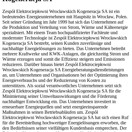
Zespół Elektrociepłowni Wrocławskich Kogeneracja SA ist ein
bedeutendes Energieunternehmen mit Hauptsitz in Wrocław, Polen.
Seit seiner Gründung im Jahr 1999 hat sich das Unternehmen auf
die Produktion und Verteilung von Strom, Wärme und Kälteenergie
spezialisiert. Mit einem Team hochqualifizierter Fachleute und
modernster Technologie ist Zespół Elektrociepłowni Wrocławskich
Kogeneracja SA bestrebt, seinen Kunden zuverlässige und
nachhaltige Energielösungen zu bieten. Das Unternehmen betreibt
mehrere Kraftwerke und KWK-Anlagen, die gleichzeitig Strom und
Wärme erzeugen und somit die Effizienz steigern und Emissionen
reduzieren. Darüber hinaus bietet Zespół Elektrociepłowni
Wrocławskich Kogeneracja SA Energieberatungsdienstleistungen
an, um Unternehmen und Organisationen bei der Optimierung ihres
Energieverbrauchs und der Reduzierung von Kosten zu
unterstützen. Als sozial verantwortliches Unternehmen setzt sich
Zespół Elektrociepłowni Wrocławskich Kogeneracja SA für die
Minimierung seiner Umweltauswirkungen und die Förderung
nachhaltiger Entwicklung ein. Das Unternehmen investiert in
erneuerbare Energiequellen und setzt energieeinsparende
Maßnahmen in seinen Betriebsabläufen um. Zespół
Elektrociepłowni Wrocławskich Kogeneracja SA hat sich einen Ruf
für die Bereitstellung hochwertiger Energielösungen erworben, die
den Bedürfnissen seiner vielfältigen Kundenbasis entsprechen. Der