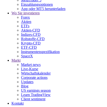
MetaTrader 5
Einzahlungsoptionen
App oder MT5 herunterladen
Wo Sie investieren
Forex
Aktien
ETFs
Aktien-CFD
Indizes-CFD
Rohstoffe-CFD
Krypto-CFD
ETF-CFD
Instrumentenspezifikation
SpaceX
Markt
Market news
Live-Kurse
Wirtschaftskalender
Corporate actions
Updates
Blog
US earnings season
Learn TradingView
Client sentiment
Kontakt