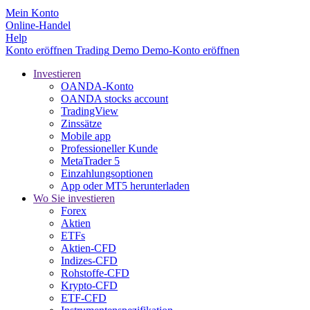
Mein Konto
Online-Handel
Help
Konto eröffnen
Trading
Demo
Demo-Konto eröffnen
Investieren
OANDA-Konto
OANDA stocks account
TradingView
Zinssätze
Mobile app
Professioneller Kunde
MetaTrader 5
Einzahlungsoptionen
App oder MT5 herunterladen
Wo Sie investieren
Forex
Aktien
ETFs
Aktien-CFD
Indizes-CFD
Rohstoffe-CFD
Krypto-CFD
ETF-CFD