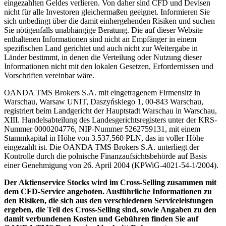
eingezahlten Geldes verlieren. Von daher sind CFD und Devisen
nicht für alle Investoren gleichermaßen geeignet. Informieren Sie
sich unbedingt über die damit einhergehenden Risiken und suchen
Sie nötigenfalls unabhängige Beratung. Die auf dieser Website
enthaltenen Informationen sind nicht an Empfänger in einem
spezifischen Land gerichtet und auch nicht zur Weitergabe in
Länder bestimmt, in denen die Verteilung oder Nutzung dieser
Informationen nicht mit den lokalen Gesetzen, Erfordernissen und
Vorschriften vereinbar wäre.
OANDA TMS Brokers S.A. mit eingetragenem Firmensitz in
Warschau, Warsaw UNIT, Daszyńskiego 1, 00-843 Warschau,
registriert beim Landgericht der Hauptstadt Warschau in Warschau,
XIII. Handelsabteilung des Landesgerichtsregisters unter der KRS-
Nummer 0000204776, NIP-Nummer 5262759131, mit einem
Stammkapital in Höhe von 3.537,560 PLN, das in voller Höhe
eingezahlt ist. Die OANDA TMS Brokers S.A. unterliegt der
Kontrolle durch die polnische Finanzaufsichtsbehörde auf Basis
einer Genehmigung von 26. April 2004 (KPWiG-4021-54-1/2004).
Der Aktienservice Stocks wird im Cross-Selling zusammen mit
dem CFD-Service angeboten. Ausführliche Informationen zu
den Risiken, die sich aus den verschiedenen Serviceleistungen
ergeben, die Teil des Cross-Selling sind, sowie Angaben zu den
damit verbundenen Kosten und Gebühren finden Sie auf