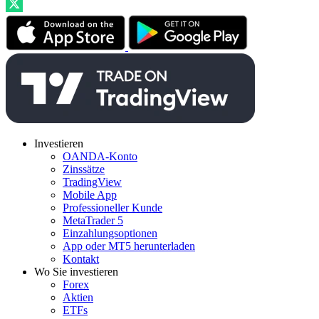
Investieren
OANDA-Konto
Zinssätze
TradingView
Mobile App
Professioneller Kunde
MetaTrader 5
Einzahlungsoptionen
App oder MT5 herunterladen
Kontakt
Wo Sie investieren
Forex
Aktien
ETFs