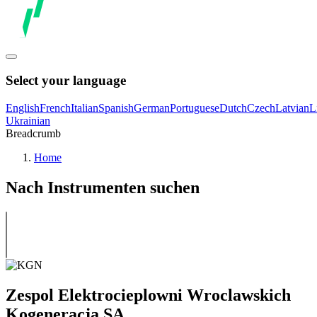
Select your language
English
French
Italian
Spanish
German
Portuguese
Dutch
Czech
Latvian
L
Ukrainian
Breadcrumb
Home
Nach Instrumenten suchen
Zespol Elektrocieplowni Wroclawskich
Kogeneracja SA