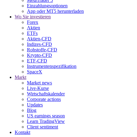
MetaTrader 5
Einzahlungsoptionen
App oder MT5 herunterladen
Wo Sie investieren
Forex
Aktien
ETFs
Aktien-CFD
Indizes-CFD
Rohstoffe-CFD
Krypto-CFD
ETF-CFD
Instrumentenspezifikation
SpaceX
Markt
Market news
Live-Kurse
Wirtschaftskalender
Corporate actions
Updates
Blog
US earnings season
Learn TradingView
Client sentiment
Kontakt