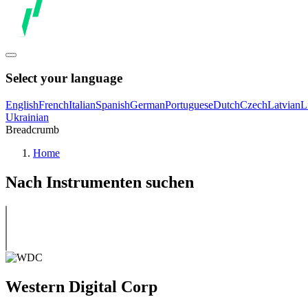
Select your language
English
French
Italian
Spanish
German
Portuguese
Dutch
Czech
Latvian
L
Ukrainian
Breadcrumb
Home
Nach Instrumenten suchen
Western Digital Corp