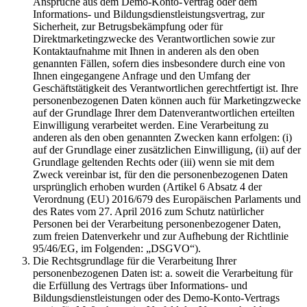
Ansprüche aus dem Demo-Konto-Vertrag oder dem
Informations- und Bildungsdienstleistungsvertrag, zur
Sicherheit, zur Betrugsbekämpfung oder für
Direktmarketingzwecke des Verantwortlichen sowie zur
Kontaktaufnahme mit Ihnen in anderen als den oben
genannten Fällen, sofern dies insbesondere durch eine von
Ihnen eingegangene Anfrage und den Umfang der
Geschäftstätigkeit des Verantwortlichen gerechtfertigt ist. Ihre
personenbezogenen Daten können auch für Marketingzwecke
auf der Grundlage Ihrer dem Datenverantwortlichen erteilten
Einwilligung verarbeitet werden. Eine Verarbeitung zu
anderen als den oben genannten Zwecken kann erfolgen: (i)
auf der Grundlage einer zusätzlichen Einwilligung, (ii) auf der
Grundlage geltenden Rechts oder (iii) wenn sie mit dem
Zweck vereinbar ist, für den die personenbezogenen Daten
ursprünglich erhoben wurden (Artikel 6 Absatz 4 der
Verordnung (EU) 2016/679 des Europäischen Parlaments und
des Rates vom 27. April 2016 zum Schutz natürlicher
Personen bei der Verarbeitung personenbezogener Daten,
zum freien Datenverkehr und zur Aufhebung der Richtlinie
95/46/EG, im Folgenden: „DSGVO“).
Die Rechtsgrundlage für die Verarbeitung Ihrer
personenbezogenen Daten ist: a. soweit die Verarbeitung für
die Erfüllung des Vertrags über Informations- und
Bildungsdienstleistungen oder des Demo-Konto-Vertrags