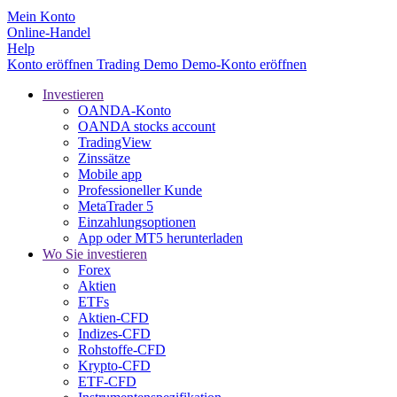
Mein Konto
Online-Handel
Help
Konto eröffnen
Trading
Demo
Demo-Konto eröffnen
Investieren
OANDA-Konto
OANDA stocks account
TradingView
Zinssätze
Mobile app
Professioneller Kunde
MetaTrader 5
Einzahlungsoptionen
App oder MT5 herunterladen
Wo Sie investieren
Forex
Aktien
ETFs
Aktien-CFD
Indizes-CFD
Rohstoffe-CFD
Krypto-CFD
ETF-CFD