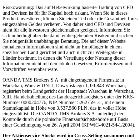
Risikowarnung: Das auf Hebelwirkung basierte Trading von CFD
und Devisen ist für Ihr Kapital hoch riskant. Wenn Sie in dieses
Produkt investieren, können Sie einen Teil oder die Gesamtheit Ihres
eingezahlten Geldes verlieren. Von daher sind CFD und Devisen
nicht für alle Investoren gleichermaßen geeignet. Informieren Sie
sich unbedingt über die damit einhergehenden Risiken und suchen
Sie nötigenfalls unabhängige Beratung. Die auf dieser Website
enthaltenen Informationen sind nicht an Empfänger in einem
spezifischen Land gerichtet und auch nicht zur Weitergabe in
Länder bestimmt, in denen die Verteilung oder Nutzung dieser
Informationen nicht mit den lokalen Gesetzen, Erfordernissen und
Vorschriften vereinbar wäre.
OANDA TMS Brokers S.A. mit eingetragenem Firmensitz in
Warschau, Warsaw UNIT, Daszyńskiego 1, 00-843 Warschau,
registriert beim Landgericht der Hauptstadt Warschau in Warschau,
XIII. Handelsabteilung des Landesgerichtsregisters unter der KRS-
Nummer 0000204776, NIP-Nummer 5262759131, mit einem
Stammkapital in Höhe von 3.537,560 PLN, das in voller Höhe
eingezahlt ist. Die OANDA TMS Brokers S.A. unterliegt der
Kontrolle durch die polnische Finanzaufsichtsbehörde auf Basis
einer Genehmigung von 26. April 2004 (KPWiG-4021-54-1/2004).
Der Aktienservice Stocks wird im Cross-Selling zusammen mit