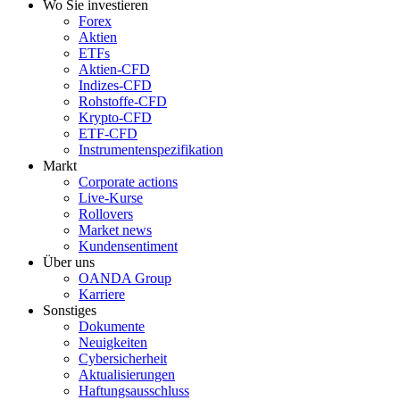
Wo Sie investieren
Forex
Aktien
ETFs
Aktien-CFD
Indizes-CFD
Rohstoffe-CFD
Krypto-CFD
ETF-CFD
Instrumentenspezifikation
Markt
Corporate actions
Live-Kurse
Rollovers
Market news
Kundensentiment
Über uns
OANDA Group
Karriere
Sonstiges
Dokumente
Neuigkeiten
Cybersicherheit
Aktualisierungen
Haftungsausschluss