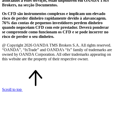
associados a estes serviços, estão disponíveis em OANDA TMS
Brokers, na secção Documentos.
Os CFD são instrumentos complexos e implicam um elevado
risco de perder dinheiro rapidamente devido à alavancagem.
76% das contas de pequenos investidores perdem dinheiro
quando negoceiam CFD com este prestador. Deverá ponderar
se compreende como funcionam os CFD e se pode incorrer no
risco de perder o seu dinheiro.
@ Copyright 2026 OANDA TMS Brokers S.A. All rights reserved.
“OANDA”, “fxTrade” and OANDA’s “fx” family of trademarks are
owned by OANDA Corporation. All other trademarks appearing on
this website are the property of their respective owner.
Scroll to top