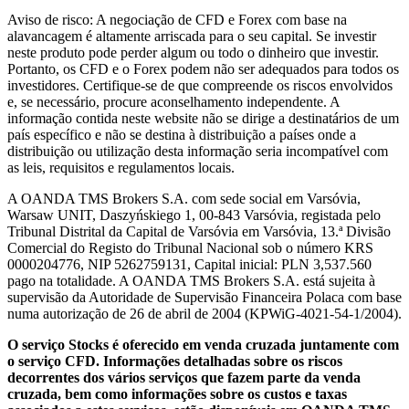
Aviso de risco: A negociação de CFD e Forex com base na
alavancagem é altamente arriscada para o seu capital. Se investir
neste produto pode perder algum ou todo o dinheiro que investir.
Portanto, os CFD e o Forex podem não ser adequados para todos os
investidores. Certifique-se de que compreende os riscos envolvidos
e, se necessário, procure aconselhamento independente. A
informação contida neste website não se dirige a destinatários de um
país específico e não se destina à distribuição a países onde a
distribuição ou utilização desta informação seria incompatível com
as leis, requisitos e regulamentos locais.
A OANDA TMS Brokers S.A. com sede social em Varsóvia,
Warsaw UNIT, Daszyńskiego 1, 00-843 Varsóvia, registada pelo
Tribunal Distrital da Capital de Varsóvia em Varsóvia, 13.ª Divisão
Comercial do Registo do Tribunal Nacional sob o número KRS
0000204776, NIP 5262759131, Capital inicial: PLN 3,537.560
pago na totalidade. A OANDA TMS Brokers S.A. está sujeita à
supervisão da Autoridade de Supervisão Financeira Polaca com base
numa autorização de 26 de abril de 2004 (KPWiG-4021-54-1/2004).
O serviço Stocks é oferecido em venda cruzada juntamente com
o serviço CFD. Informações detalhadas sobre os riscos
decorrentes dos vários serviços que fazem parte da venda
cruzada, bem como informações sobre os custos e taxas