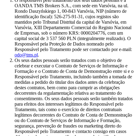
O responsável pelo tratamento dos seus dados pessoais é a
OANDA TMS Brokers S.A., com sede em Varsóvia, na ul.
Rondo Daszyńskiego 1, 00-843 Varsóvia, NIP (número de
identificação fiscal): 526-275-91-31, cujos registos são
mantidos pelo Tribunal Distrital da capital de Varsóvia, em
Varsóvia, XIII Departamento Comercial do Registo Nacional
de Empresas, sob o número KRS: 0000204776, com um
capital social de 3 537 560 PLN (integralmente realizado). O
Responsável pela Proteção de Dados nomeado pelo
Responsável pelo Tratamento pode ser contactado por e-mail:
odo@tms.pl
.
Os seus dados pessoais serão tratados com o objetivo de
celebrar e executar o Contrato de Serviços de Informação e
Formação e o Contrato de Conta de Demonstração entre si e o
Responsável pelo Tratamento, incluindo também a tomada de
medidas a pedido do titular dos dados antes da celebração
destes contratos, bem como para cumprir as obrigações
decorrentes da regulamentação relativa ao tratamento do
consentimento. Os seus dados pessoais serão também tratados
para efeitos dos interesses legítimos do Responsável pelo
Tratamento, tais como o exercício de direitos contratuais
legítimos decorrentes do Contrato de Conta de Demonstração
ou do Contrato de Serviços de Informação e Formação,
segurança, prevenção de fraudes ou marketing direto do
Responsável pelo Tratamento e contacto consigo em casos