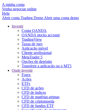
A minha conta
Venha negociar online
Help
Abrir conta
Trading
Demo
Abrir uma conta demo
Investir
Conta OANDA
OANDA stocks account
TradingView
Taxas de juro
Aplicação móvel
Cliente profissional
MetaTrader 5
Opções de depósito
Transferir a aplicação ou o MT5
Onde investir
Forex
Ações
ETFs
CFD de ações
CFD de índices
CFD de matérias-primas
CFD de criptomoeda
CFD de fundos ETF