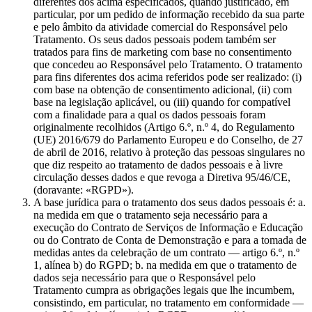
diferentes dos acima especificados, quando justificado, em
particular, por um pedido de informação recebido da sua parte
e pelo âmbito da atividade comercial do Responsável pelo
Tratamento. Os seus dados pessoais podem também ser
tratados para fins de marketing com base no consentimento
que concedeu ao Responsável pelo Tratamento. O tratamento
para fins diferentes dos acima referidos pode ser realizado: (i)
com base na obtenção de consentimento adicional, (ii) com
base na legislação aplicável, ou (iii) quando for compatível
com a finalidade para a qual os dados pessoais foram
originalmente recolhidos (Artigo 6.º, n.º 4, do Regulamento
(UE) 2016/679 do Parlamento Europeu e do Conselho, de 27
de abril de 2016, relativo à proteção das pessoas singulares no
que diz respeito ao tratamento de dados pessoais e à livre
circulação desses dados e que revoga a Diretiva 95/46/CE,
(doravante: «RGPD»).
A base jurídica para o tratamento dos seus dados pessoais é: a.
na medida em que o tratamento seja necessário para a
execução do Contrato de Serviços de Informação e Educação
ou do Contrato de Conta de Demonstração e para a tomada de
medidas antes da celebração de um contrato — artigo 6.º, n.º
1, alínea b) do RGPD; b. na medida em que o tratamento de
dados seja necessário para que o Responsável pelo
Tratamento cumpra as obrigações legais que lhe incumbem,
consistindo, em particular, no tratamento em conformidade —