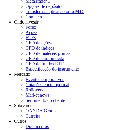
MetaTrader 5
Opções de depósito
Transferir a aplicação ou o MT5
Contacto
Onde investir
Forex
Ações
ETFs
CFD de ações
CFD de índices
CFD de matérias-primas
CFD de criptomoeda
CFD de fundos ETF
Especificação do instrumento
Mercado
Eventos corporativos
Cotações em tempo real
Rollovers
Market news
Sentimento do cliente
Sobre nós
OANDA Group
Carreira
Outros
Documentos