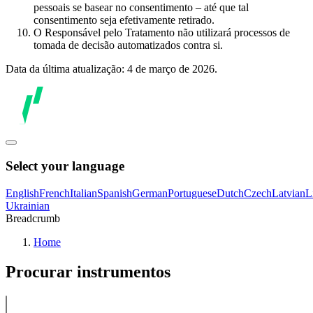
pessoais se basear no consentimento – até que tal
consentimento seja efetivamente retirado.
O Responsável pelo Tratamento não utilizará processos de
tomada de decisão automatizados contra si.
Data da última atualização: 4 de março de 2026.
Select your language
English
French
Italian
Spanish
German
Portuguese
Dutch
Czech
Latvian
L
Ukrainian
Breadcrumb
Home
Procurar instrumentos