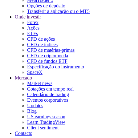
MetaTrader 5
Opções de depósito
Transferir a aplicação ou o MT5
Onde investir
Forex
Ações
ETFs
CFD de ações
CFD de índices
CFD de matérias-primas
CFD de criptomoeda
CFD de fundos ETF
Especificação do instrumento
SpaceX
Mercado
Market news
Cotações em tempo real
Calendário de trading
Eventos corporativos
Updates
Blog
US earnings season
Learn TradingView
Client sentiment
Contacto