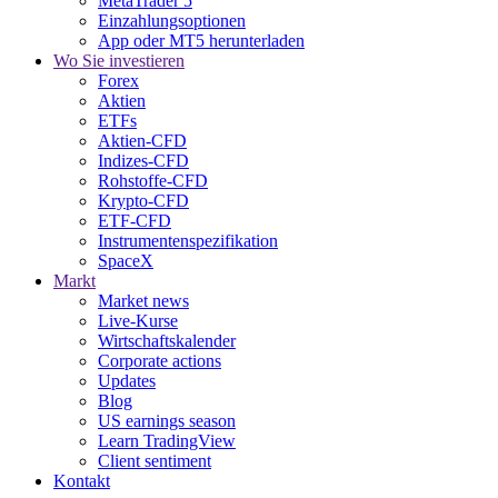
MetaTrader 5
Einzahlungsoptionen
App oder MT5 herunterladen
Wo Sie investieren
Forex
Aktien
ETFs
Aktien-CFD
Indizes-CFD
Rohstoffe-CFD
Krypto-CFD
ETF-CFD
Instrumentenspezifikation
SpaceX
Markt
Market news
Live-Kurse
Wirtschaftskalender
Corporate actions
Updates
Blog
US earnings season
Learn TradingView
Client sentiment
Kontakt