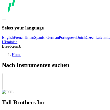
Select your language
English
French
Italian
Spanish
German
Portuguese
Dutch
Czech
Latvian
L
Ukrainian
Breadcrumb
Home
Nach Instrumenten suchen
Toll Brothers Inc