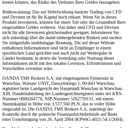
leisten können, das Risiko des Verlustes Ihres Geldes einzugehen.
Risikowarnung: Das auf Hebelwirkung basierte Trading von CFD
und Devisen ist für Ihr Kapital hoch riskant. Wenn Sie in dieses
Produkt investieren, können Sie einen Teil oder die Gesamtheit Ihres
eingezahlten Geldes verlieren. Von daher sind CFD und Devisen
nicht für alle Investoren gleichermaßen geeignet. Informieren Sie
sich unbedingt über die damit einhergehenden Risiken und suchen
Sie nötigenfalls unabhängige Beratung. Die auf dieser Website
enthaltenen Informationen sind nicht an Empfänger in einem
spezifischen Land gerichtet und auch nicht zur Weitergabe in
Länder bestimmt, in denen die Verteilung oder Nutzung dieser
Informationen nicht mit den lokalen Gesetzen, Erfordernissen und
Vorschriften vereinbar wäre.
OANDA TMS Brokers S.A. mit eingetragenem Firmensitz in
Warschau, Warsaw UNIT, Daszyńskiego 1, 00-843 Warschau,
registriert beim Landgericht der Hauptstadt Warschau in Warschau,
XIII. Handelsabteilung des Landesgerichtsregisters unter der KRS-
Nummer 0000204776, NIP-Nummer 5262759131, mit einem
Stammkapital in Höhe von 3.537,560 PLN, das in voller Höhe
eingezahlt ist. Die OANDA TMS Brokers S.A. unterliegt der
Kontrolle durch die polnische Finanzaufsichtsbehörde auf Basis
einer Genehmigung von 26. April 2004 (KPWiG-4021-54-1/2004).