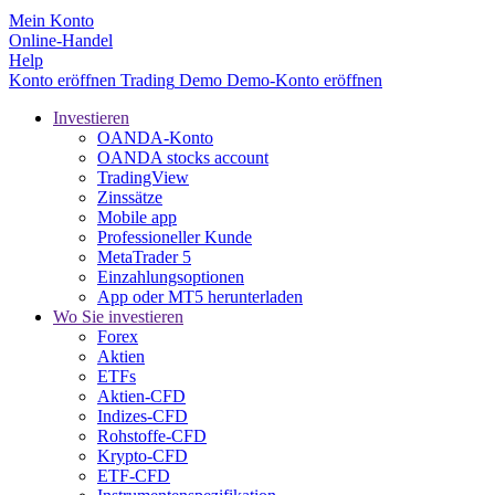
Mein Konto
Online-Handel
Help
Konto eröffnen
Trading
Demo
Demo-Konto eröffnen
Investieren
OANDA-Konto
OANDA stocks account
TradingView
Zinssätze
Mobile app
Professioneller Kunde
MetaTrader 5
Einzahlungsoptionen
App oder MT5 herunterladen
Wo Sie investieren
Forex
Aktien
ETFs
Aktien-CFD
Indizes-CFD
Rohstoffe-CFD
Krypto-CFD
ETF-CFD