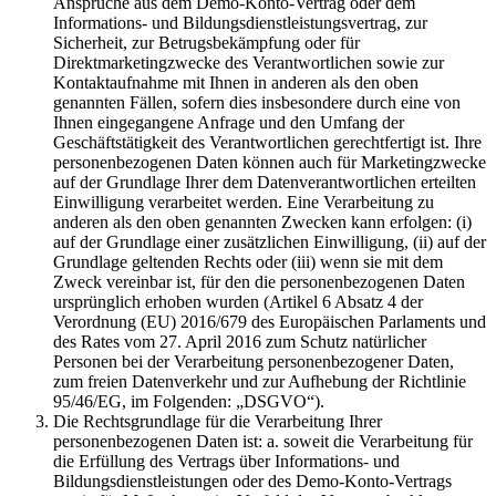
Ansprüche aus dem Demo-Konto-Vertrag oder dem
Informations- und Bildungsdienstleistungsvertrag, zur
Sicherheit, zur Betrugsbekämpfung oder für
Direktmarketingzwecke des Verantwortlichen sowie zur
Kontaktaufnahme mit Ihnen in anderen als den oben
genannten Fällen, sofern dies insbesondere durch eine von
Ihnen eingegangene Anfrage und den Umfang der
Geschäftstätigkeit des Verantwortlichen gerechtfertigt ist. Ihre
personenbezogenen Daten können auch für Marketingzwecke
auf der Grundlage Ihrer dem Datenverantwortlichen erteilten
Einwilligung verarbeitet werden. Eine Verarbeitung zu
anderen als den oben genannten Zwecken kann erfolgen: (i)
auf der Grundlage einer zusätzlichen Einwilligung, (ii) auf der
Grundlage geltenden Rechts oder (iii) wenn sie mit dem
Zweck vereinbar ist, für den die personenbezogenen Daten
ursprünglich erhoben wurden (Artikel 6 Absatz 4 der
Verordnung (EU) 2016/679 des Europäischen Parlaments und
des Rates vom 27. April 2016 zum Schutz natürlicher
Personen bei der Verarbeitung personenbezogener Daten,
zum freien Datenverkehr und zur Aufhebung der Richtlinie
95/46/EG, im Folgenden: „DSGVO“).
Die Rechtsgrundlage für die Verarbeitung Ihrer
personenbezogenen Daten ist: a. soweit die Verarbeitung für
die Erfüllung des Vertrags über Informations- und
Bildungsdienstleistungen oder des Demo-Konto-Vertrags