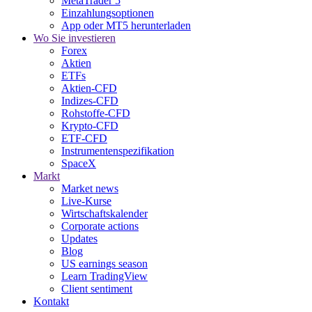
MetaTrader 5
Einzahlungsoptionen
App oder MT5 herunterladen
Wo Sie investieren
Forex
Aktien
ETFs
Aktien-CFD
Indizes-CFD
Rohstoffe-CFD
Krypto-CFD
ETF-CFD
Instrumentenspezifikation
SpaceX
Markt
Market news
Live-Kurse
Wirtschaftskalender
Corporate actions
Updates
Blog
US earnings season
Learn TradingView
Client sentiment
Kontakt