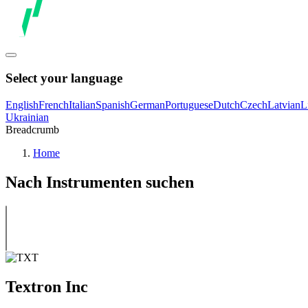
Select your language
English
French
Italian
Spanish
German
Portuguese
Dutch
Czech
Latvian
L
Ukrainian
Breadcrumb
Home
Nach Instrumenten suchen
Textron Inc