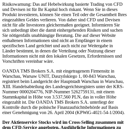
Risikowarnung: Das auf Hebelwirkung basierte Trading von CFD
und Devisen ist für Ihr Kapital hoch riskant. Wenn Sie in dieses
Produkt investieren, können Sie einen Teil oder die Gesamtheit Ihres
eingezahlten Geldes verlieren. Von daher sind CFD und Devisen
nicht für alle Investoren gleichermaßen geeignet. Informieren Sie
sich unbedingt über die damit einhergehenden Risiken und suchen
Sie nötigenfalls unabhängige Beratung. Die auf dieser Website
enthaltenen Informationen sind nicht an Empfänger in einem
spezifischen Land gerichtet und auch nicht zur Weitergabe in
Länder bestimmt, in denen die Verteilung oder Nutzung dieser
Informationen nicht mit den lokalen Gesetzen, Erfordernissen und
Vorschriften vereinbar wäre.
OANDA TMS Brokers S.A. mit eingetragenem Firmensitz in
Warschau, Warsaw UNIT, Daszyńskiego 1, 00-843 Warschau,
registriert beim Landgericht der Hauptstadt Warschau in Warschau,
XIII. Handelsabteilung des Landesgerichtsregisters unter der KRS-
Nummer 0000204776, NIP-Nummer 5262759131, mit einem
Stammkapital in Höhe von 3.537,560 PLN, das in voller Höhe
eingezahlt ist. Die OANDA TMS Brokers S.A. unterliegt der
Kontrolle durch die polnische Finanzaufsichtsbehörde auf Basis
einer Genehmigung von 26. April 2004 (KPWiG-4021-54-1/2004).
Der Aktienservice Stocks wird im Cross-Selling zusammen mit
dem CFD-Service angeboten. Ausführliche Informationen zu