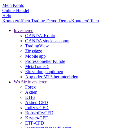
Mein Konto
Online-Handel
Help
Konto eröffnen
Trading
Demo
Demo-Konto eröffnen
Investieren
OANDA-Konto
OANDA stocks account
TradingView
Zinssätze
Mobile app
Professioneller Kunde
MetaTrader 5
Einzahlungsoptionen
App oder MT5 herunterladen
Wo Sie investieren
Forex
Aktien
ETFs
Aktien-CFD
Indizes-CFD
Rohstoffe-CFD
Krypto-CFD
ETF-CFD