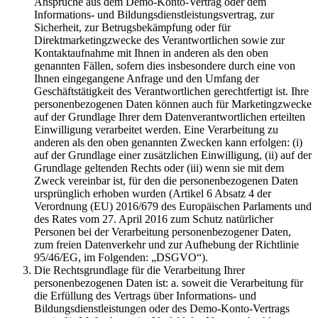
Ansprüche aus dem Demo-Konto-Vertrag oder dem
Informations- und Bildungsdienstleistungsvertrag, zur
Sicherheit, zur Betrugsbekämpfung oder für
Direktmarketingzwecke des Verantwortlichen sowie zur
Kontaktaufnahme mit Ihnen in anderen als den oben
genannten Fällen, sofern dies insbesondere durch eine von
Ihnen eingegangene Anfrage und den Umfang der
Geschäftstätigkeit des Verantwortlichen gerechtfertigt ist. Ihre
personenbezogenen Daten können auch für Marketingzwecke
auf der Grundlage Ihrer dem Datenverantwortlichen erteilten
Einwilligung verarbeitet werden. Eine Verarbeitung zu
anderen als den oben genannten Zwecken kann erfolgen: (i)
auf der Grundlage einer zusätzlichen Einwilligung, (ii) auf der
Grundlage geltenden Rechts oder (iii) wenn sie mit dem
Zweck vereinbar ist, für den die personenbezogenen Daten
ursprünglich erhoben wurden (Artikel 6 Absatz 4 der
Verordnung (EU) 2016/679 des Europäischen Parlaments und
des Rates vom 27. April 2016 zum Schutz natürlicher
Personen bei der Verarbeitung personenbezogener Daten,
zum freien Datenverkehr und zur Aufhebung der Richtlinie
95/46/EG, im Folgenden: „DSGVO“).
Die Rechtsgrundlage für die Verarbeitung Ihrer
personenbezogenen Daten ist: a. soweit die Verarbeitung für
die Erfüllung des Vertrags über Informations- und
Bildungsdienstleistungen oder des Demo-Konto-Vertrags