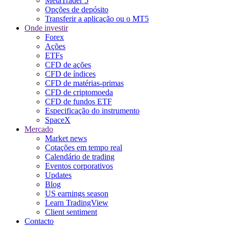
MetaTrader 5
Opções de depósito
Transferir a aplicação ou o MT5
Onde investir
Forex
Ações
ETFs
CFD de ações
CFD de índices
CFD de matérias-primas
CFD de criptomoeda
CFD de fundos ETF
Especificação do instrumento
SpaceX
Mercado
Market news
Cotações em tempo real
Calendário de trading
Eventos corporativos
Updates
Blog
US earnings season
Learn TradingView
Client sentiment
Contacto