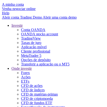
A minha conta
Venha negociar online
Help
Abrir conta
Trading
Demo
Abrir uma conta demo
Investir
Conta OANDA
OANDA stocks account
TradingView
Taxas de juro
Aplicação móvel
Cliente profissional
MetaTrader 5
Opções de depósito
Transferir a aplicação ou o MT5
Onde investir
Forex
Ações
ETFs
CFD de ações
CFD de índices
CFD de matérias-primas
CFD de criptomoeda
CFD de fundos ETF