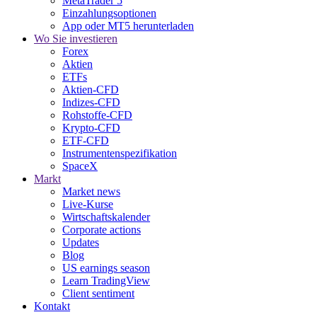
MetaTrader 5
Einzahlungsoptionen
App oder MT5 herunterladen
Wo Sie investieren
Forex
Aktien
ETFs
Aktien-CFD
Indizes-CFD
Rohstoffe-CFD
Krypto-CFD
ETF-CFD
Instrumentenspezifikation
SpaceX
Markt
Market news
Live-Kurse
Wirtschaftskalender
Corporate actions
Updates
Blog
US earnings season
Learn TradingView
Client sentiment
Kontakt