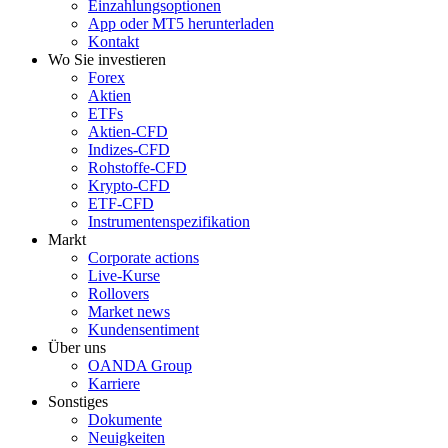
Einzahlungsoptionen
App oder MT5 herunterladen
Kontakt
Wo Sie investieren
Forex
Aktien
ETFs
Aktien-CFD
Indizes-CFD
Rohstoffe-CFD
Krypto-CFD
ETF-CFD
Instrumentenspezifikation
Markt
Corporate actions
Live-Kurse
Rollovers
Market news
Kundensentiment
Über uns
OANDA Group
Karriere
Sonstiges
Dokumente
Neuigkeiten