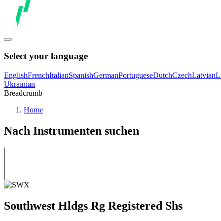
Select your language
English
French
Italian
Spanish
German
Portuguese
Dutch
Czech
Latvian
L
Ukrainian
Breadcrumb
Home
Nach Instrumenten suchen
Southwest Hldgs Rg Registered Shs