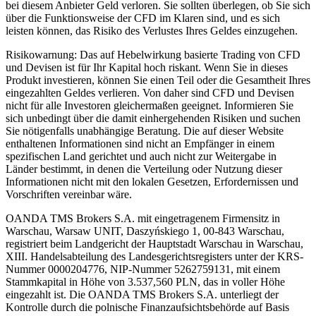
bei diesem Anbieter Geld verloren. Sie sollten überlegen, ob Sie sich
über die Funktionsweise der CFD im Klaren sind, und es sich
leisten können, das Risiko des Verlustes Ihres Geldes einzugehen.
Risikowarnung: Das auf Hebelwirkung basierte Trading von CFD
und Devisen ist für Ihr Kapital hoch riskant. Wenn Sie in dieses
Produkt investieren, können Sie einen Teil oder die Gesamtheit Ihres
eingezahlten Geldes verlieren. Von daher sind CFD und Devisen
nicht für alle Investoren gleichermaßen geeignet. Informieren Sie
sich unbedingt über die damit einhergehenden Risiken und suchen
Sie nötigenfalls unabhängige Beratung. Die auf dieser Website
enthaltenen Informationen sind nicht an Empfänger in einem
spezifischen Land gerichtet und auch nicht zur Weitergabe in
Länder bestimmt, in denen die Verteilung oder Nutzung dieser
Informationen nicht mit den lokalen Gesetzen, Erfordernissen und
Vorschriften vereinbar wäre.
OANDA TMS Brokers S.A. mit eingetragenem Firmensitz in
Warschau, Warsaw UNIT, Daszyńskiego 1, 00-843 Warschau,
registriert beim Landgericht der Hauptstadt Warschau in Warschau,
XIII. Handelsabteilung des Landesgerichtsregisters unter der KRS-
Nummer 0000204776, NIP-Nummer 5262759131, mit einem
Stammkapital in Höhe von 3.537,560 PLN, das in voller Höhe
eingezahlt ist. Die OANDA TMS Brokers S.A. unterliegt der
Kontrolle durch die polnische Finanzaufsichtsbehörde auf Basis