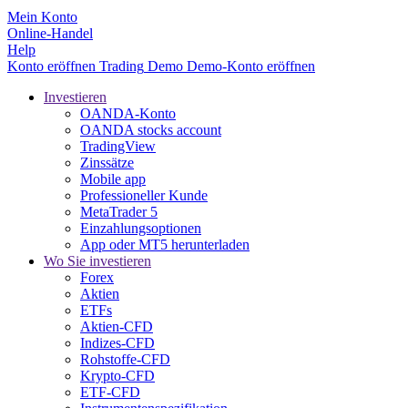
Mein Konto
Online-Handel
Help
Konto eröffnen
Trading
Demo
Demo-Konto eröffnen
Investieren
OANDA-Konto
OANDA stocks account
TradingView
Zinssätze
Mobile app
Professioneller Kunde
MetaTrader 5
Einzahlungsoptionen
App oder MT5 herunterladen
Wo Sie investieren
Forex
Aktien
ETFs
Aktien-CFD
Indizes-CFD
Rohstoffe-CFD
Krypto-CFD
ETF-CFD