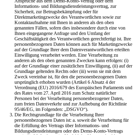
Ansprüche aus dem Demo-Konto-Vertrag oder dem
Informations- und Bildungsdienstleistungsvertrag, zur
Sicherheit, zur Betrugsbekämpfung oder für
Direktmarketingzwecke des Verantwortlichen sowie zur
Kontaktaufnahme mit Ihnen in anderen als den oben
genannten Fällen, sofern dies insbesondere durch eine von
Ihnen eingegangene Anfrage und den Umfang der
Geschäftstätigkeit des Verantwortlichen gerechtfertigt ist. Ihre
personenbezogenen Daten können auch für Marketingzwecke
auf der Grundlage Ihrer dem Datenverantwortlichen erteilten
Einwilligung verarbeitet werden. Eine Verarbeitung zu
anderen als den oben genannten Zwecken kann erfolgen: (i)
auf der Grundlage einer zusätzlichen Einwilligung, (ii) auf der
Grundlage geltenden Rechts oder (iii) wenn sie mit dem
Zweck vereinbar ist, für den die personenbezogenen Daten
ursprünglich erhoben wurden (Artikel 6 Absatz 4 der
Verordnung (EU) 2016/679 des Europäischen Parlaments und
des Rates vom 27. April 2016 zum Schutz natürlicher
Personen bei der Verarbeitung personenbezogener Daten,
zum freien Datenverkehr und zur Aufhebung der Richtlinie
95/46/EG, im Folgenden: „DSGVO“).
Die Rechtsgrundlage für die Verarbeitung Ihrer
personenbezogenen Daten ist: a. soweit die Verarbeitung für
die Erfüllung des Vertrags über Informations- und
Bildungsdienstleistungen oder des Demo-Konto-Vertrags