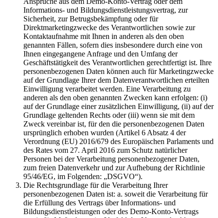
Ansprüche aus dem Demo-Konto-Vertrag oder dem
Informations- und Bildungsdienstleistungsvertrag, zur
Sicherheit, zur Betrugsbekämpfung oder für
Direktmarketingzwecke des Verantwortlichen sowie zur
Kontaktaufnahme mit Ihnen in anderen als den oben
genannten Fällen, sofern dies insbesondere durch eine von
Ihnen eingegangene Anfrage und den Umfang der
Geschäftstätigkeit des Verantwortlichen gerechtfertigt ist. Ihre
personenbezogenen Daten können auch für Marketingzwecke
auf der Grundlage Ihrer dem Datenverantwortlichen erteilten
Einwilligung verarbeitet werden. Eine Verarbeitung zu
anderen als den oben genannten Zwecken kann erfolgen: (i)
auf der Grundlage einer zusätzlichen Einwilligung, (ii) auf der
Grundlage geltenden Rechts oder (iii) wenn sie mit dem
Zweck vereinbar ist, für den die personenbezogenen Daten
ursprünglich erhoben wurden (Artikel 6 Absatz 4 der
Verordnung (EU) 2016/679 des Europäischen Parlaments und
des Rates vom 27. April 2016 zum Schutz natürlicher
Personen bei der Verarbeitung personenbezogener Daten,
zum freien Datenverkehr und zur Aufhebung der Richtlinie
95/46/EG, im Folgenden: „DSGVO“).
Die Rechtsgrundlage für die Verarbeitung Ihrer
personenbezogenen Daten ist: a. soweit die Verarbeitung für
die Erfüllung des Vertrags über Informations- und
Bildungsdienstleistungen oder des Demo-Konto-Vertrags