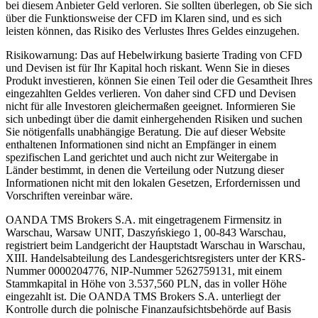
bei diesem Anbieter Geld verloren. Sie sollten überlegen, ob Sie sich
über die Funktionsweise der CFD im Klaren sind, und es sich
leisten können, das Risiko des Verlustes Ihres Geldes einzugehen.
Risikowarnung: Das auf Hebelwirkung basierte Trading von CFD
und Devisen ist für Ihr Kapital hoch riskant. Wenn Sie in dieses
Produkt investieren, können Sie einen Teil oder die Gesamtheit Ihres
eingezahlten Geldes verlieren. Von daher sind CFD und Devisen
nicht für alle Investoren gleichermaßen geeignet. Informieren Sie
sich unbedingt über die damit einhergehenden Risiken und suchen
Sie nötigenfalls unabhängige Beratung. Die auf dieser Website
enthaltenen Informationen sind nicht an Empfänger in einem
spezifischen Land gerichtet und auch nicht zur Weitergabe in
Länder bestimmt, in denen die Verteilung oder Nutzung dieser
Informationen nicht mit den lokalen Gesetzen, Erfordernissen und
Vorschriften vereinbar wäre.
OANDA TMS Brokers S.A. mit eingetragenem Firmensitz in
Warschau, Warsaw UNIT, Daszyńskiego 1, 00-843 Warschau,
registriert beim Landgericht der Hauptstadt Warschau in Warschau,
XIII. Handelsabteilung des Landesgerichtsregisters unter der KRS-
Nummer 0000204776, NIP-Nummer 5262759131, mit einem
Stammkapital in Höhe von 3.537,560 PLN, das in voller Höhe
eingezahlt ist. Die OANDA TMS Brokers S.A. unterliegt der
Kontrolle durch die polnische Finanzaufsichtsbehörde auf Basis