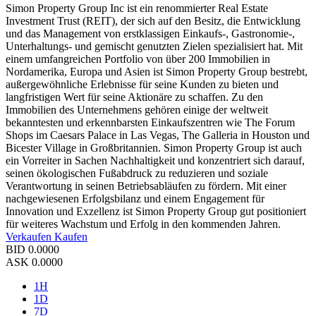
Simon Property Group Inc ist ein renommierter Real Estate
Investment Trust (REIT), der sich auf den Besitz, die Entwicklung
und das Management von erstklassigen Einkaufs-, Gastronomie-,
Unterhaltungs- und gemischt genutzten Zielen spezialisiert hat. Mit
einem umfangreichen Portfolio von über 200 Immobilien in
Nordamerika, Europa und Asien ist Simon Property Group bestrebt,
außergewöhnliche Erlebnisse für seine Kunden zu bieten und
langfristigen Wert für seine Aktionäre zu schaffen. Zu den
Immobilien des Unternehmens gehören einige der weltweit
bekanntesten und erkennbarsten Einkaufszentren wie The Forum
Shops im Caesars Palace in Las Vegas, The Galleria in Houston und
Bicester Village in Großbritannien. Simon Property Group ist auch
ein Vorreiter in Sachen Nachhaltigkeit und konzentriert sich darauf,
seinen ökologischen Fußabdruck zu reduzieren und soziale
Verantwortung in seinen Betriebsabläufen zu fördern. Mit einer
nachgewiesenen Erfolgsbilanz und einem Engagement für
Innovation und Exzellenz ist Simon Property Group gut positioniert
für weiteres Wachstum und Erfolg in den kommenden Jahren.
Verkaufen
Kaufen
BID
0.0000
ASK
0.0000
1H
1D
7D