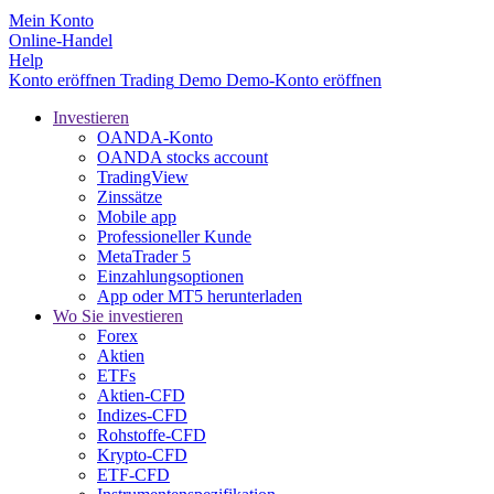
Mein Konto
Online-Handel
Help
Konto eröffnen
Trading
Demo
Demo-Konto eröffnen
Investieren
OANDA-Konto
OANDA stocks account
TradingView
Zinssätze
Mobile app
Professioneller Kunde
MetaTrader 5
Einzahlungsoptionen
App oder MT5 herunterladen
Wo Sie investieren
Forex
Aktien
ETFs
Aktien-CFD
Indizes-CFD
Rohstoffe-CFD
Krypto-CFD
ETF-CFD