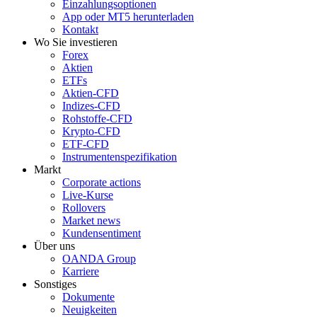
Einzahlungsoptionen
App oder MT5 herunterladen
Kontakt
Wo Sie investieren
Forex
Aktien
ETFs
Aktien-CFD
Indizes-CFD
Rohstoffe-CFD
Krypto-CFD
ETF-CFD
Instrumentenspezifikation
Markt
Corporate actions
Live-Kurse
Rollovers
Market news
Kundensentiment
Über uns
OANDA Group
Karriere
Sonstiges
Dokumente
Neuigkeiten