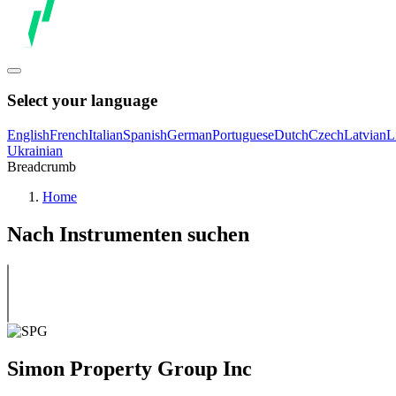
Select your language
English
French
Italian
Spanish
German
Portuguese
Dutch
Czech
Latvian
L
Ukrainian
Breadcrumb
Home
Nach Instrumenten suchen
Simon Property Group Inc