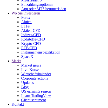
MetaTrader 5
Einzahlungsoptionen
App oder MT5 herunterladen
Wo Sie investieren
Forex
Aktien
ETFs
Aktien-CFD
Indizes-CFD
Rohstoffe-CFD
Krypto-CFD
ETF-CFD
Instrumentenspezifikation
SpaceX
Markt
Market news
Live-Kurse
Wirtschaftskalender
Corporate actions
Updates
Blog
US earnings season
Learn TradingView
Client sentiment
Kontakt