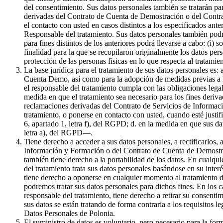
del consentimiento. Sus datos personales también se tratarán par
derivadas del Contrato de Cuenta de Demostración o del Contrat
el contacto con usted en casos distintos a los especificados ante
Responsable del tratamiento. Sus datos personales también podr
para fines distintos de los anteriores podrá llevarse a cabo: (i) 
finalidad para la que se recopilaron originalmente los datos pe
protección de las personas físicas en lo que respecta al tratami
La base jurídica para el tratamiento de sus datos personales es:
Cuenta Demo, así como para la adopción de medidas previas a la 
el responsable del tratamiento cumpla con las obligaciones legale
medida en que el tratamiento sea necesario para los fines derivad
reclamaciones derivadas del Contrato de Servicios de Informaci
tratamiento, o ponerse en contacto con usted, cuando esté justif
6, apartado 1, letra f), del RGPD; d. en la medida en que sus da
letra a), del RGPD—.
Tiene derecho a acceder a sus datos personales, a rectificarlos, 
Información y Formación o del Contrato de Cuenta de Demostració
también tiene derecho a la portabilidad de los datos. En cualqui
del tratamiento trata sus datos personales basándose en su inter
tiene derecho a oponerse en cualquier momento al tratamiento de
podremos tratar sus datos personales para dichos fines. En los c
responsable del tratamiento, tiene derecho a retirar su consenti
sus datos se están tratando de forma contraria a los requisitos l
Datos Personales de Polonia.
El suministro de datos es voluntario, pero necesario para la f