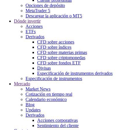
Cliente profesional
Opciones de depósito
MetaTrader 5
Descargar la aplicación o MT5
Dónde invertir
Acciones
ETFs
Derivados
CFD sobre acciones
CFD sobre índices
CFD sobre materias primas
CFD sobre criptomonedas
CFD sobre fondos ETF
Divisas
Especificación de instrumentos derivados
Especificación de instrumentos
Mercado
Market News
Cotización en tiempo real
Calendario económico
Blog
Updates
Derivados
Acciones corporativas
Sentimiento del cliente