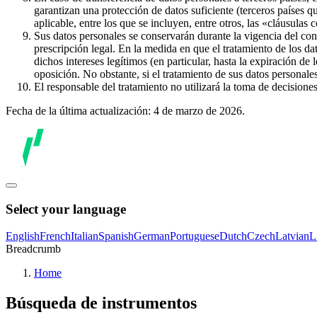
garantizan una protección de datos suficiente (terceros países q
aplicable, entre los que se incluyen, entre otros, las «cláusulas
Sus datos personales se conservarán durante la vigencia del con
prescripción legal. En la medida en que el tratamiento de los dat
dichos intereses legítimos (en particular, hasta la expiración de
oposición. No obstante, si el tratamiento de sus datos personal
El responsable del tratamiento no utilizará la toma de decision
Fecha de la última actualización: 4 de marzo de 2026.
Select your language
English
French
Italian
Spanish
German
Portuguese
Dutch
Czech
Latvian
L
Breadcrumb
Home
Búsqueda de instrumentos