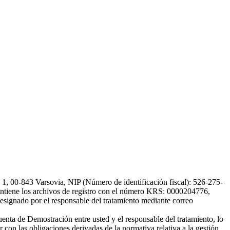
, 00-843 Varsovia, NIP (Número de identificación fiscal): 526-275-
, mantiene los archivos de registro con el número KRS: 0000204776,
esignado por el responsable del tratamiento mediante correo
uenta de Demostración entre usted y el responsable del tratamiento, lo
 con las obligaciones derivadas de la normativa relativa a la gestión