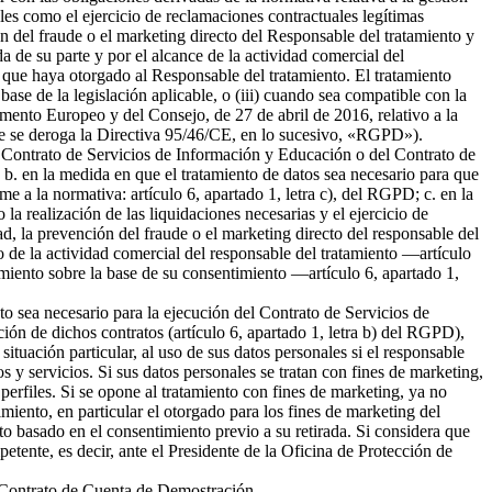
ales como el ejercicio de reclamaciones contractuales legítimas
 del fraude o el marketing directo del Responsable del tratamiento y
da de su parte y por el alcance de la actividad comercial del
 que haya otorgado al Responsable del tratamiento. El tratamiento
 base de la legislación aplicable, o (iii) cuando sea compatible con la
amento Europeo y del Consejo, de 27 de abril de 2016, relativo a la
l que se deroga la Directiva 95/46/CE, en lo sucesivo, «RGPD»).
del Contrato de Servicios de Información y Educación o del Contrato de
b. en la medida en que el tratamiento de datos sea necesario para que
me a la normativa: artículo 6, apartado 1, letra c), del RGPD; c. en la
la realización de las liquidaciones necesarias y el ejercicio de
 la prevención del fraude o el marketing directo del responsable del
to de la actividad comercial del responsable del tratamiento —artículo
tamiento sobre la base de su consentimiento —artículo 6, apartado 1,
nto sea necesario para la ejecución del Contrato de Servicios de
ión de dichos contratos (artículo 6, apartado 1, letra b) del RGPD),
tuación particular, al uso de sus datos personales si el responsable
s y servicios. Si sus datos personales se tratan con fines de marketing,
erfiles. Si se opone al tratamiento con fines de marketing, ya no
miento, en particular el otorgado para los fines de marketing del
nto basado en el consentimiento previo a su retirada. Si considera que
petente, es decir, ante el Presidente de la Oficina de Protección de
el Contrato de Cuenta de Demostración.