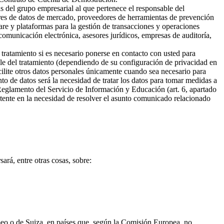
s del grupo empresarial al que pertenece el responsable del
ores de datos de mercado, proveedores de herramientas de prevención
are y plataformas para la gestión de transacciones y operaciones
omunicación electrónica, asesores jurídicos, empresas de auditoría,
 tratamiento si es necesario ponerse en contacto con usted para
ble del tratamiento (dependiendo de su configuración de privacidad en
cilite otros datos personales únicamente cuando sea necesario para
ento de datos será la necesidad de tratar los datos para tomar medidas a
 Reglamento del Servicio de Información y Educación (art. 6, apartado
sistente en la necesidad de resolver el asunto comunicado relacionado
ará, entre otras cosas, sobre:
opeo o de Suiza, en países que, según la Comisión Europea, no