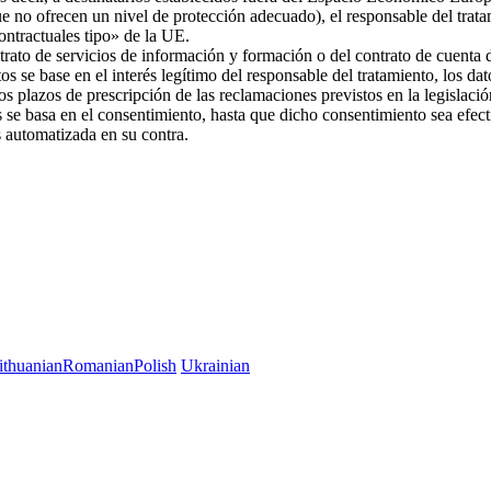
ue no ofrecen un nivel de protección adecuado), el responsable del trat
 contractuales tipo» de la UE.
trato de servicios de información y formación o del contrato de cuenta d
os se base en el interés legítimo del responsable del tratamiento, los da
 los plazos de prescripción de las reclamaciones previstos en la legislac
es se basa en el consentimiento, hasta que dicho consentimiento sea efec
es automatizada en su contra.
ithuanian
Romanian
Polish
Ukrainian