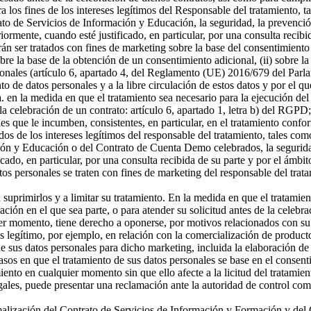
a los fines de los intereses legítimos del Responsable del tratamiento, t
o de Servicios de Información y Educación, la seguridad, la prevención
riormente, cuando esté justificado, en particular, por una consulta recibi
án ser tratados con fines de marketing sobre la base del consentimiento
sobre la base de la obtención de un consentimiento adicional, (ii) sobre la
rsonales (artículo 6, apartado 4, del Reglamento (UE) 2016/679 del Parl
ento de datos personales y a la libre circulación de estos datos y por e
 a. en la medida en que el tratamiento sea necesario para la ejecución 
celebración de un contrato: artículo 6, apartado 1, letra b) del RGPD; 
s que le incumben, consistentes, en particular, en el tratamiento confor
os de los intereses legítimos del responsable del tratamiento, tales como 
ón y Educación o del Contrato de Cuenta Demo celebrados, la seguridad,
icado, en particular, por una consulta recibida de su parte y por el ámbi
tos personales se traten con fines de marketing del responsable del tra
a suprimirlos y a limitar su tratamiento. En la medida en que el tratamie
n en el que sea parte, o para atender su solicitud antes de la celebrac
er momento, tiene derecho a oponerse, por motivos relacionados con su si
és legítimo, por ejemplo, en relación con la comercialización de producto
 sus datos personales para dicho marketing, incluida la elaboración de p
asos en que el tratamiento de sus datos personales se base en el consenti
miento en cualquier momento sin que ello afecte a la licitud del tratamie
egales, puede presentar una reclamación ante la autoridad de control com
ormalización del Contrato de Servicios de Información y Formación y d