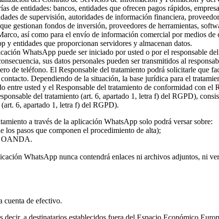
rías de entidades: bancos, entidades que ofrecen pagos rápidos, empresa
ridades de supervisión, autoridades de información financiera, proveed
s que gestionan fondos de inversión, proveedores de herramientas, softw
 Marco, así como para el envío de información comercial por medios de c
pp y entidades que proporcionan servidores y almacenan datos.
plicación WhatsApp puede ser iniciado por usted o por el responsable del
 consecuencia, sus datos personales pueden ser transmitidos al responsa
ro de teléfono. El Responsable del tratamiento podrá solicitarle que fa
l contacto. Dependiendo de la situación, la base jurídica para el tratami
rdo entre usted y el Responsable del tratamiento de conformidad con el
 responsable del tratamiento (art. 6, apartado 1, letra f) del RGPD), con
(art. 6, apartado 1, letra f) del RGPD).
atamiento a través de la aplicación WhatsApp solo podrá versar sobre:
 de los pasos que componen el procedimiento de alta);
o de OANDA.
licación WhatsApp nunca contendrá enlaces ni archivos adjuntos, ni vers
la cuenta de efectivo.
 es decir, a destinatarios establecidos fuera del Espacio Económico Eur