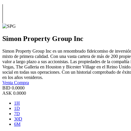
Simon Property Group Inc
Simon Property Group Inc es un renombrado fideicomiso de inversión en
mixto de primera calidad. Con una vasta cartera de más de 200 propie
valor a largo plazo a sus accionistas. Las propiedades de la compañ
Vegas, The Galleria en Houston y Bicester Village en el Reino Unido.
social en todas sus operaciones. Con un historial comprobado de éxit
en los años venideros.
Venta
Compra
BID
0.0000
ASK
0.0000
1H
1D
7D
30D
6M