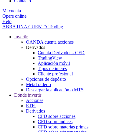
Contacto
Mi cuenta
Opere online
Help
ABRA UNA CUENTA
Trading
Invertir
OANDA cuenta acciones
Derivados
Cuenta Derivados - CFD
TradingView
Aplicación móvil
Tipos de interés
Cliente profesional
Opciones de depósito
MetaTrader 5
Descargar la aplicación o MT5
Dónde invertir
Acciones
ETFs
Derivados
CFD sobre acciones
CFD sobre índices
CFD sobre materias primas