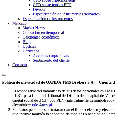
CFD sobre criptomonedas
CFD sobre fondos ETF
Divisas
Especificación de instrumentos derivados
Especificación de instrumentos
Mercado
Market News
Cotización en tiempo real
Calendario económico
Blog
Updates
Derivados
Acciones corporativas
Sentimiento del cliente
Contacto
Política de privacidad de OANDA TMS Brokers S.A. – Cuenta de
El responsable del tratamiento de sus datos personales es OA
91-31, para la cual el Tribunal de Distrito de la capital de Va
capital social de 3 537 560 PLN (integralmente desembolsado). 
electrónico:
odo@tms.pl
.
Sus datos personales se tratarán con el fin de celebrar y ejecut
que incluye también la adopción de medidas a petición del intere