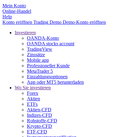
Mein Konto
Online-Handel
Help
Konto eröffnen
Trading
Demo
Demo-Konto eröffnen
Investieren
OANDA-Konto
OANDA stocks account
TradingView
Zinssätze
Mobile app
Professioneller Kunde
MetaTrader 5
Einzahlungsoptionen
App oder MT5 herunterladen
Wo Sie investieren
Forex
Aktien
ETFs
Aktien-CFD
Indizes-CFD
Rohstoffe-CFD
Krypto-CFD
ETF-CFD