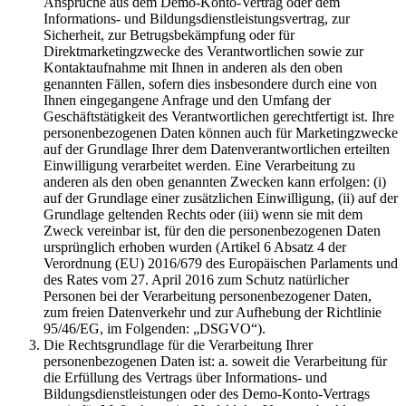
Ansprüche aus dem Demo-Konto-Vertrag oder dem
Informations- und Bildungsdienstleistungsvertrag, zur
Sicherheit, zur Betrugsbekämpfung oder für
Direktmarketingzwecke des Verantwortlichen sowie zur
Kontaktaufnahme mit Ihnen in anderen als den oben
genannten Fällen, sofern dies insbesondere durch eine von
Ihnen eingegangene Anfrage und den Umfang der
Geschäftstätigkeit des Verantwortlichen gerechtfertigt ist. Ihre
personenbezogenen Daten können auch für Marketingzwecke
auf der Grundlage Ihrer dem Datenverantwortlichen erteilten
Einwilligung verarbeitet werden. Eine Verarbeitung zu
anderen als den oben genannten Zwecken kann erfolgen: (i)
auf der Grundlage einer zusätzlichen Einwilligung, (ii) auf der
Grundlage geltenden Rechts oder (iii) wenn sie mit dem
Zweck vereinbar ist, für den die personenbezogenen Daten
ursprünglich erhoben wurden (Artikel 6 Absatz 4 der
Verordnung (EU) 2016/679 des Europäischen Parlaments und
des Rates vom 27. April 2016 zum Schutz natürlicher
Personen bei der Verarbeitung personenbezogener Daten,
zum freien Datenverkehr und zur Aufhebung der Richtlinie
95/46/EG, im Folgenden: „DSGVO“).
Die Rechtsgrundlage für die Verarbeitung Ihrer
personenbezogenen Daten ist: a. soweit die Verarbeitung für
die Erfüllung des Vertrags über Informations- und
Bildungsdienstleistungen oder des Demo-Konto-Vertrags