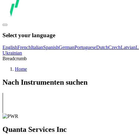
Select your language
English
French
Italian
Spanish
German
Portuguese
Dutch
Czech
Latvian
L
Ukrainian
Breadcrumb
Home
Nach Instrumenten suchen
Quanta Services Inc