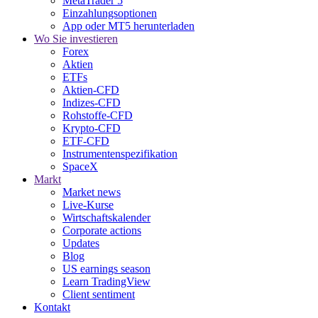
MetaTrader 5
Einzahlungsoptionen
App oder MT5 herunterladen
Wo Sie investieren
Forex
Aktien
ETFs
Aktien-CFD
Indizes-CFD
Rohstoffe-CFD
Krypto-CFD
ETF-CFD
Instrumentenspezifikation
SpaceX
Markt
Market news
Live-Kurse
Wirtschaftskalender
Corporate actions
Updates
Blog
US earnings season
Learn TradingView
Client sentiment
Kontakt