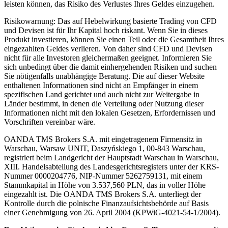
leisten können, das Risiko des Verlustes Ihres Geldes einzugehen.
Risikowarnung: Das auf Hebelwirkung basierte Trading von CFD
und Devisen ist für Ihr Kapital hoch riskant. Wenn Sie in dieses
Produkt investieren, können Sie einen Teil oder die Gesamtheit Ihres
eingezahlten Geldes verlieren. Von daher sind CFD und Devisen
nicht für alle Investoren gleichermaßen geeignet. Informieren Sie
sich unbedingt über die damit einhergehenden Risiken und suchen
Sie nötigenfalls unabhängige Beratung. Die auf dieser Website
enthaltenen Informationen sind nicht an Empfänger in einem
spezifischen Land gerichtet und auch nicht zur Weitergabe in
Länder bestimmt, in denen die Verteilung oder Nutzung dieser
Informationen nicht mit den lokalen Gesetzen, Erfordernissen und
Vorschriften vereinbar wäre.
OANDA TMS Brokers S.A. mit eingetragenem Firmensitz in
Warschau, Warsaw UNIT, Daszyńskiego 1, 00-843 Warschau,
registriert beim Landgericht der Hauptstadt Warschau in Warschau,
XIII. Handelsabteilung des Landesgerichtsregisters unter der KRS-
Nummer 0000204776, NIP-Nummer 5262759131, mit einem
Stammkapital in Höhe von 3.537,560 PLN, das in voller Höhe
eingezahlt ist. Die OANDA TMS Brokers S.A. unterliegt der
Kontrolle durch die polnische Finanzaufsichtsbehörde auf Basis
einer Genehmigung von 26. April 2004 (KPWiG-4021-54-1/2004).