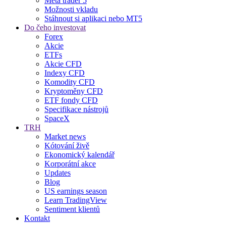
Meta trader 5
Možnosti vkladu
Stáhnout si aplikaci nebo MT5
Do čeho investovat
Forex
Akcie
ETFs
Akcie CFD
Indexy CFD
Komodity CFD
Kryptoměny CFD
ETF fondy CFD
Specifikace nástrojů
SpaceX
TRH
Market news
Kótování živě
Ekonomický kalendář
Korporátní akce
Updates
Blog
US earnings season
Learn TradingView
Sentiment klientů
Kontakt