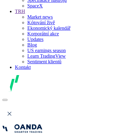
Specifikace nástrojů
SpaceX
TRH
Market news
Kótování živě
Ekonomický kalendář
Korporátní akce
Updates
Blog
US earnings season
Learn TradingView
Sentiment klientů
Kontakt