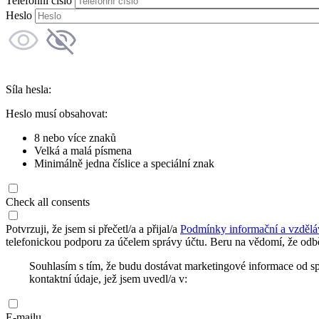
Telefonní číslo
Heslo
Síla hesla:
Heslo musí obsahovat:
8 nebo více znaků
Velká a malá písmena
Minimálně jedna číslice a speciální znak
Check all consents
Potvrzuji, že jsem si přečetl/a a přijal/a
Podmínky informační a vzdělá
telefonickou podporu za účelem správy účtu. Beru na vědomí, že odbě
Souhlasím s tím, že budu dostávat marketingové informace od s
kontaktní údaje, jež jsem uvedl/a v:
E-mailu