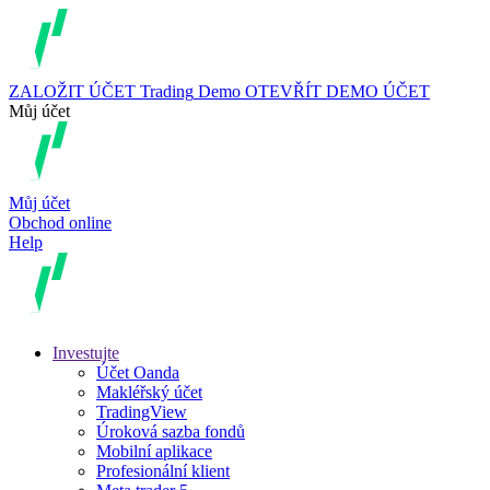
ZALOŽIT ÚČET
Trading
Demo
OTEVŘÍT DEMO ÚČET
Můj účet
Můj účet
Obchod online
Help
Investujte
Účet Oanda
Makléřský účet
TradingView
Úroková sazba fondů
Mobilní aplikace
Profesionální klient