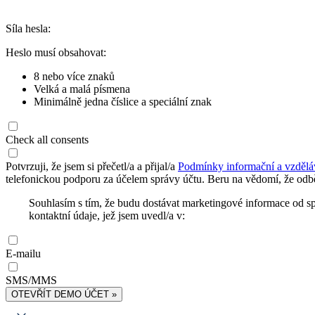
Síla hesla:
Heslo musí obsahovat:
8 nebo více znaků
Velká a malá písmena
Minimálně jedna číslice a speciální znak
Check all consents
Potvrzuji, že jsem si přečetl/a a přijal/a
Podmínky informační a vzdělá
telefonickou podporu za účelem správy účtu. Beru na vědomí, že odbě
Souhlasím s tím, že budu dostávat marketingové informace od s
kontaktní údaje, jež jsem uvedl/a v:
E-mailu
SMS/MMS
OTEVŘÍT DEMO ÚČET »