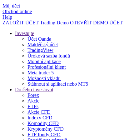
Můj účet
Obchod online
Help
ZALOŽIT ÚČET
Trading
Demo
OTEVŘÍT DEMO ÚČET
Investujte
Účet Oanda
Makléřský účet
TradingView
Úroková sazba fondů
Mobilní aplikace
Profesionální klient
Meta trader 5
Možnosti vkladu
Stáhnout si aplikaci nebo MT5
Do čeho investovat
Forex
Akcie
ETFs
Akcie CFD
Indexy CFD
Komodity CFD
Kryptoměny CFD
ETF fondy CFD