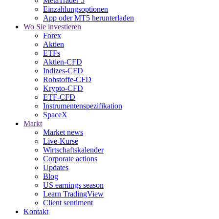
MetaTrader 5
Einzahlungsoptionen
App oder MT5 herunterladen
Wo Sie investieren
Forex
Aktien
ETFs
Aktien-CFD
Indizes-CFD
Rohstoffe-CFD
Krypto-CFD
ETF-CFD
Instrumentenspezifikation
SpaceX
Markt
Market news
Live-Kurse
Wirtschaftskalender
Corporate actions
Updates
Blog
US earnings season
Learn TradingView
Client sentiment
Kontakt