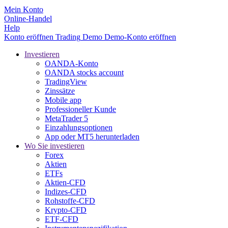
Mein Konto
Online-Handel
Help
Konto eröffnen
Trading
Demo
Demo-Konto eröffnen
Investieren
OANDA-Konto
OANDA stocks account
TradingView
Zinssätze
Mobile app
Professioneller Kunde
MetaTrader 5
Einzahlungsoptionen
App oder MT5 herunterladen
Wo Sie investieren
Forex
Aktien
ETFs
Aktien-CFD
Indizes-CFD
Rohstoffe-CFD
Krypto-CFD
ETF-CFD