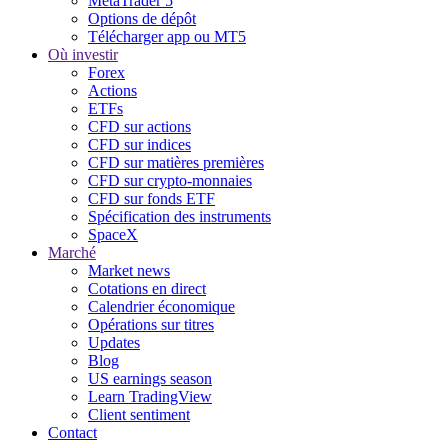
MetaTrader 5
Options de dépôt
Télécharger app ou MT5
Où investir
Forex
Actions
ETFs
CFD sur actions
CFD sur indices
CFD sur matières premières
CFD sur crypto-monnaies
CFD sur fonds ETF
Spécification des instruments
SpaceX
Marché
Market news
Cotations en direct
Calendrier économique
Opérations sur titres
Updates
Blog
US earnings season
Learn TradingView
Client sentiment
Contact