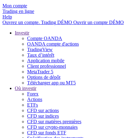
Mon compte
Trading en ligne
Help
Ouvrez un compte.
Trading
DÉMO
Ouvrir un compte DÉMO
Investir
Compte OANDA
OANDA compte d'actions
TradingView
Taux d’intérêt
Application mobile
Client professionnel
MetaTrader 5
Options de dépôt
Télécharger app ou MT5
Où investir
Forex
Actions
ETFs
CFD sur actions
CFD sur indices
CFD sur matières premières
CFD sur crypto-monnaies
CFD sur fonds ETF