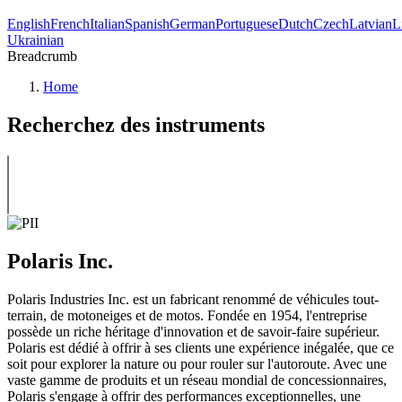
English
French
Italian
Spanish
German
Portuguese
Dutch
Czech
Latvian
L
Ukrainian
Breadcrumb
Home
Recherchez des instruments
Polaris Inc.
Polaris Industries Inc. est un fabricant renommé de véhicules tout-
terrain, de motoneiges et de motos. Fondée en 1954, l'entreprise
possède un riche héritage d'innovation et de savoir-faire supérieur.
Polaris est dédié à offrir à ses clients une expérience inégalée, que ce
soit pour explorer la nature ou pour rouler sur l'autoroute. Avec une
vaste gamme de produits et un réseau mondial de concessionnaires,
Polaris s'engage à offrir des performances exceptionnelles, une