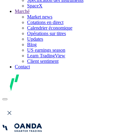
Spécification des instruments
SpaceX
Marché
Market news
Cotations en direct
Calendrier économique
Opérations sur titres
Updates
Blog
US earnings season
Learn TradingView
Client sentiment
Contact