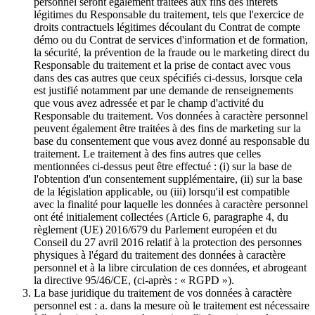
personnel seront également traitées aux fins des intérêts
légitimes du Responsable du traitement, tels que l'exercice de
droits contractuels légitimes découlant du Contrat de compte
démo ou du Contrat de services d'information et de formation,
la sécurité, la prévention de la fraude ou le marketing direct du
Responsable du traitement et la prise de contact avec vous
dans des cas autres que ceux spécifiés ci-dessus, lorsque cela
est justifié notamment par une demande de renseignements
que vous avez adressée et par le champ d'activité du
Responsable du traitement. Vos données à caractère personnel
peuvent également être traitées à des fins de marketing sur la
base du consentement que vous avez donné au responsable du
traitement. Le traitement à des fins autres que celles
mentionnées ci-dessus peut être effectué : (i) sur la base de
l'obtention d'un consentement supplémentaire, (ii) sur la base
de la législation applicable, ou (iii) lorsqu'il est compatible
avec la finalité pour laquelle les données à caractère personnel
ont été initialement collectées (Article 6, paragraphe 4, du
règlement (UE) 2016/679 du Parlement européen et du
Conseil du 27 avril 2016 relatif à la protection des personnes
physiques à l'égard du traitement des données à caractère
personnel et à la libre circulation de ces données, et abrogeant
la directive 95/46/CE, (ci-après : « RGPD »).
La base juridique du traitement de vos données à caractère
personnel est : a. dans la mesure où le traitement est nécessaire