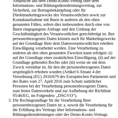
Ansprüche aus dem Demo-Konto-Vertrag oder dem
Informations- und Bildungsdienstleistungsvertrag, zur
Sicherheit, zur Betrugsbekämpfung oder für
Direktmarketingzwecke des Verantwortlichen sowie zur
Kontaktaufnahme mit Ihnen in anderen als den oben
genannten Fällen, sofern dies insbesondere durch eine von
Ihnen eingegangene Anfrage und den Umfang der
Geschäftstätigkeit des Verantwortlichen gerechtfertigt ist. Ihre
personenbezogenen Daten können auch für Marketingzwecke
auf der Grundlage Ihrer dem Datenverantwortlichen erteilten
Einwilligung verarbeitet werden. Eine Verarbeitung zu
anderen als den oben genannten Zwecken kann erfolgen: (i)
auf der Grundlage einer zusätzlichen Einwilligung, (ii) auf der
Grundlage geltenden Rechts oder (iii) wenn sie mit dem
Zweck vereinbar ist, für den die personenbezogenen Daten
ursprünglich erhoben wurden (Artikel 6 Absatz 4 der
Verordnung (EU) 2016/679 des Europäischen Parlaments und
des Rates vom 27. April 2016 zum Schutz natürlicher
Personen bei der Verarbeitung personenbezogener Daten,
zum freien Datenverkehr und zur Aufhebung der Richtlinie
95/46/EG, im Folgenden: „DSGVO“).
Die Rechtsgrundlage für die Verarbeitung Ihrer
personenbezogenen Daten ist: a. soweit die Verarbeitung für
die Erfüllung des Vertrags über Informations- und
Bildungsdienstleistungen oder des Demo-Konto-Vertrags