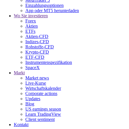
MetaTrader 5
Einzahlungsoptionen
App oder MT5 herunterladen
Wo Sie investieren
Forex
Aktien
ETFs
Aktien-CFD
Indizes-CFD
Rohstoffe-CFD
Krypto-CFD
ETF-CFD
Instrumentenspezifikation
SpaceX
Markt
Market news
Live-Kurse
Wirtschaftskalender
Corporate actions
Updates
Blog
US earnings season
Learn TradingView
Client sentiment
Kontakt