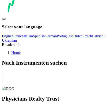
Select your language
English
French
Italian
Spanish
German
Portuguese
Dutch
Czech
Latvian
L
Ukrainian
Breadcrumb
Home
Nach Instrumenten suchen
Physicians Realty Trust