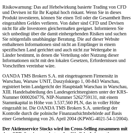
Risikowarnung: Das auf Hebelwirkung basierte Trading von CFD
und Devisen ist für Ihr Kapital hoch riskant. Wenn Sie in dieses
Produkt investieren, können Sie einen Teil oder die Gesamtheit Ihres
eingezahlten Geldes verlieren. Von daher sind CFD und Devisen
nicht für alle Investoren gleichermaßen geeignet. Informieren Sie
sich unbedingt über die damit einhergehenden Risiken und suchen
Sie nötigenfalls unabhängige Beratung. Die auf dieser Website
enthaltenen Informationen sind nicht an Empfänger in einem
spezifischen Land gerichtet und auch nicht zur Weitergabe in
Länder bestimmt, in denen die Verteilung oder Nutzung dieser
Informationen nicht mit den lokalen Gesetzen, Erfordernissen und
Vorschriften vereinbar wäre.
OANDA TMS Brokers S.A. mit eingetragenem Firmensitz in
Warschau, Warsaw UNIT, Daszyńskiego 1, 00-843 Warschau,
registriert beim Landgericht der Hauptstadt Warschau in Warschau,
XIII. Handelsabteilung des Landesgerichtsregisters unter der KRS-
Nummer 0000204776, NIP-Nummer 5262759131, mit einem
Stammkapital in Höhe von 3.537,560 PLN, das in voller Höhe
eingezahlt ist. Die OANDA TMS Brokers S.A. unterliegt der
Kontrolle durch die polnische Finanzaufsichtsbehörde auf Basis
einer Genehmigung von 26. April 2004 (KPWiG-4021-54-1/2004).
Der Aktienservice Stocks wird im Cross-Selling zusammen mit