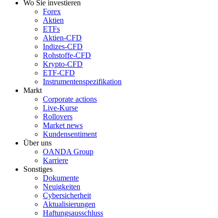
Wo Sie investieren
Forex
Aktien
ETFs
Aktien-CFD
Indizes-CFD
Rohstoffe-CFD
Krypto-CFD
ETF-CFD
Instrumentenspezifikation
Markt
Corporate actions
Live-Kurse
Rollovers
Market news
Kundensentiment
Über uns
OANDA Group
Karriere
Sonstiges
Dokumente
Neuigkeiten
Cybersicherheit
Aktualisierungen
Haftungsausschluss