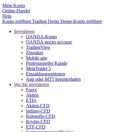
Mein Konto
Online-Handel
Help
Konto eröffnen
Trading
Demo
Demo-Konto eröffnen
Investieren
OANDA-Konto
OANDA stocks account
TradingView
Zinssätze
Mobile app
Professioneller Kunde
MetaTrader 5
Einzahlungsoptionen
App oder MT5 herunterladen
Wo Sie investieren
Forex
Aktien
ETFs
Aktien-CFD
Indizes-CFD
Rohstoffe-CFD
Krypto-CFD
ETF-CFD