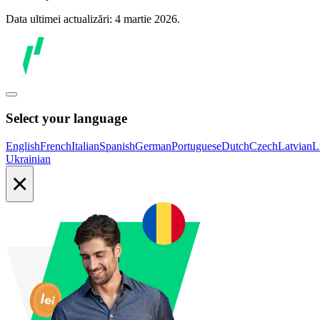
Data ultimei actualizări: 4 martie 2026.
Select your language
English
French
Italian
Spanish
German
Portuguese
Dutch
Czech
Latvian
L
Ukrainian
×