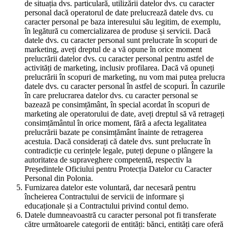
de situația dvs. particulară, utilizării datelor dvs. cu caracter
personal dacă operatorul de date prelucrează datele dvs. cu
caracter personal pe baza interesului său legitim, de exemplu,
în legătură cu comercializarea de produse și servicii. Dacă
datele dvs. cu caracter personal sunt prelucrate în scopuri de
marketing, aveți dreptul de a vă opune în orice moment
prelucrării datelor dvs. cu caracter personal pentru astfel de
activități de marketing, inclusiv profilarea. Dacă vă opuneți
prelucrării în scopuri de marketing, nu vom mai putea prelucra
datele dvs. cu caracter personal în astfel de scopuri. În cazurile
în care prelucrarea datelor dvs. cu caracter personal se
bazează pe consimțământ, în special acordat în scopuri de
marketing ale operatorului de date, aveți dreptul să vă retrageți
consimțământul în orice moment, fără a afecta legalitatea
prelucrării bazate pe consimțământ înainte de retragerea
acestuia. Dacă considerați că datele dvs. sunt prelucrate în
contradicție cu cerințele legale, puteți depune o plângere la
autoritatea de supraveghere competentă, respectiv la
Președintele Oficiului pentru Protecția Datelor cu Caracter
Personal din Polonia.
Furnizarea datelor este voluntară, dar necesară pentru
încheierea Contractului de servicii de informare și
educaționale și a Contractului privind contul demo.
Datele dumneavoastră cu caracter personal pot fi transferate
către următoarele categorii de entități: bănci, entități care oferă