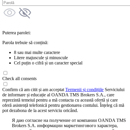
Puterea parolei:
Parola trebuie să conțină:
8 sau mai multe caractere
Litere majuscule și minuscule
Cel puțin o cifră și un caracter special
Check all consents
Confirm că am citit și am acceptat
Termenii și condițiile
Serviciului
de informare și educație al OANDA TMS Brokers S.A., care
reprezintă temeiul pentru a mă contacta cu această ofertă și care
oferă asistență telefonică pentru gestionarea contului. Înțeleg că mă
pot dezabona de la acest serviciu oricând.
Я даю согласие на получение от компании OANDA TMS
Brokers S.A. информации маркетингового характера,