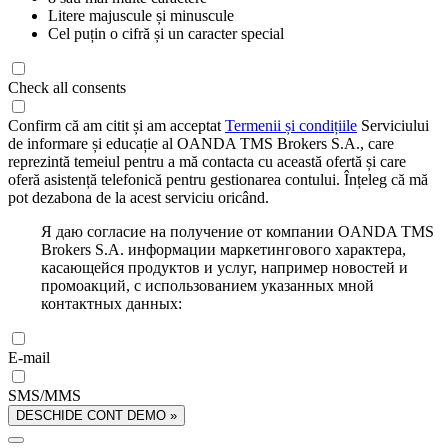
Litere majuscule și minuscule
Cel puțin o cifră și un caracter special
Check all consents
Confirm că am citit și am acceptat
Termenii și condițiile
Serviciului
de informare și educație al OANDA TMS Brokers S.A., care
reprezintă temeiul pentru a mă contacta cu această ofertă și care
oferă asistență telefonică pentru gestionarea contului. Înțeleg că mă
pot dezabona de la acest serviciu oricând.
Я даю согласие на получение от компании OANDA TMS
Brokers S.A. информации маркетингового характера,
касающейся продуктов и услуг, например новостей и
промоакций, с использованием указанных мной
контактных данных:
E-mail
SMS/MMS
DESCHIDE CONT DEMO »