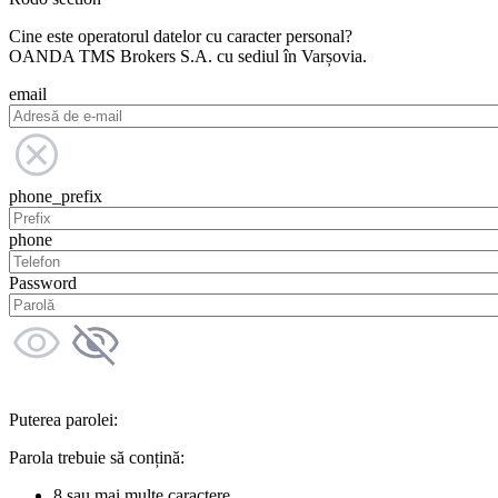
Cine este operatorul datelor cu caracter personal?
OANDA TMS Brokers S.A. cu sediul în Varșovia.
email
phone_prefix
phone
Password
Puterea parolei:
Parola trebuie să conțină:
8 sau mai multe caractere