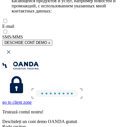
касающейся продуктов и услуг, например новостей и
промоакций, с использованием указанных мной
контактных данных:
E-mail
SMS/MMS
DESCHIDE CONT DEMO »
go to client zone
Testează contul nostru!
Deschideți un cont demo OANDA gratuit
Rodo section