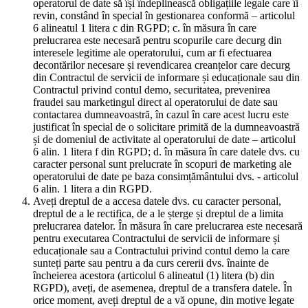
operatorul de date să își îndeplinească obligațiile legale care îi
revin, constând în special în gestionarea conformă – articolul
6 alineatul 1 litera c din RGPD; c. în măsura în care
prelucrarea este necesară pentru scopurile care decurg din
interesele legitime ale operatorului, cum ar fi efectuarea
decontărilor necesare și revendicarea creanțelor care decurg
din Contractul de servicii de informare și educaționale sau din
Contractul privind contul demo, securitatea, prevenirea
fraudei sau marketingul direct al operatorului de date sau
contactarea dumneavoastră, în cazul în care acest lucru este
justificat în special de o solicitare primită de la dumneavoastră
și de domeniul de activitate al operatorului de date – articolul
6 alin. 1 litera f din RGPD; d. în măsura în care datele dvs. cu
caracter personal sunt prelucrate în scopuri de marketing ale
operatorului de date pe baza consimțământului dvs. - articolul
6 alin. 1 litera a din RGPD.
Aveți dreptul de a accesa datele dvs. cu caracter personal,
dreptul de a le rectifica, de a le șterge și dreptul de a limita
prelucrarea datelor. În măsura în care prelucrarea este necesară
pentru executarea Contractului de servicii de informare și
educaționale sau a Contractului privind contul demo la care
sunteți parte sau pentru a da curs cererii dvs. înainte de
încheierea acestora (articolul 6 alineatul (1) litera (b) din
RGPD), aveți, de asemenea, dreptul de a transfera datele. În
orice moment, aveți dreptul de a vă opune, din motive legate