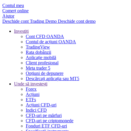
Contul meu
Comerț online
Ajutor
Deschide cont
Trading
Demo
Deschide cont demo
Investiți
Cont CFD OANDA
Contul de acțiuni OANDA
TradingView
Rata dobânzii
Aplicație mobilă
Client profesional
Meta trader 5
Opțiuni de depunere
Descărcați aplicația sau MT5
Unde să investești
Forex
Acțiuni
ETFs
Acțiuni CFD-uri
Indici CFD
CFD-uri pe mărfuri
CFD-uri pe criptomonede
Fonduri ETF CFD-uri