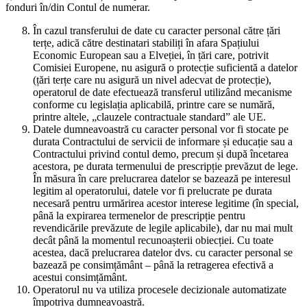
fonduri în/din Contul de numerar.
În cazul transferului de date cu caracter personal către țări
terțe, adică către destinatari stabiliți în afara Spațiului
Economic European sau a Elveției, în țări care, potrivit
Comisiei Europene, nu asigură o protecție suficientă a datelor
(țări terțe care nu asigură un nivel adecvat de protecție),
operatorul de date efectuează transferul utilizând mecanisme
conforme cu legislația aplicabilă, printre care se numără,
printre altele, „clauzele contractuale standard” ale UE.
Datele dumneavoastră cu caracter personal vor fi stocate pe
durata Contractului de servicii de informare și educație sau a
Contractului privind contul demo, precum și după încetarea
acestora, pe durata termenului de prescripție prevăzut de lege.
În măsura în care prelucrarea datelor se bazează pe interesul
legitim al operatorului, datele vor fi prelucrate pe durata
necesară pentru urmărirea acestor interese legitime (în special,
până la expirarea termenelor de prescripție pentru
revendicările prevăzute de legile aplicabile), dar nu mai mult
decât până la momentul recunoașterii obiecției. Cu toate
acestea, dacă prelucrarea datelor dvs. cu caracter personal se
bazează pe consimțământ – până la retragerea efectivă a
acestui consimțământ.
Operatorul nu va utiliza procesele decizionale automatizate
împotriva dumneavoastră.