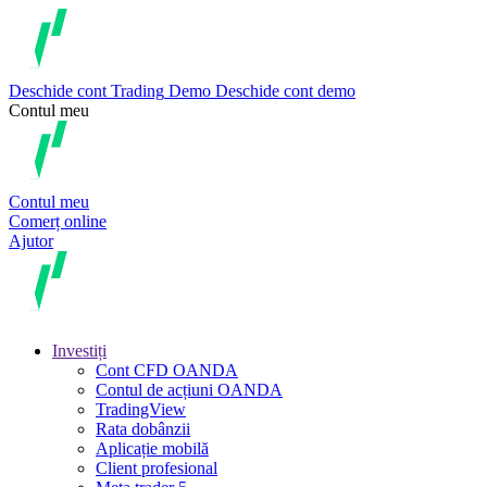
Deschide cont
Trading
Demo
Deschide cont demo
Contul meu
Contul meu
Comerț online
Ajutor
Investiți
Cont CFD OANDA
Contul de acțiuni OANDA
TradingView
Rata dobânzii
Aplicație mobilă
Client profesional