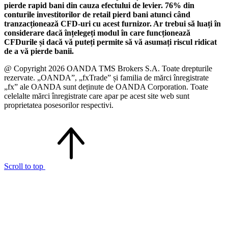
pierde rapid bani din cauza efectului de levier. 76% din
conturile investitorilor de retail pierd bani atunci când
tranzacționează CFD-uri cu acest furnizor. Ar trebui să luați în
considerare dacă înțelegeți modul în care funcționează
CFDurile și dacă vă puteți permite să vă asumați riscul ridicat
de a vă pierde banii.
@ Copyright 2026 OANDA TMS Brokers S.A. Toate drepturile
rezervate. „OANDA”, „fxTrade” și familia de mărci înregistrate
„fx” ale OANDA sunt deținute de OANDA Corporation. Toate
celelalte mărci înregistrate care apar pe acest site web sunt
proprietatea posesorilor respectivi.
Scroll to top