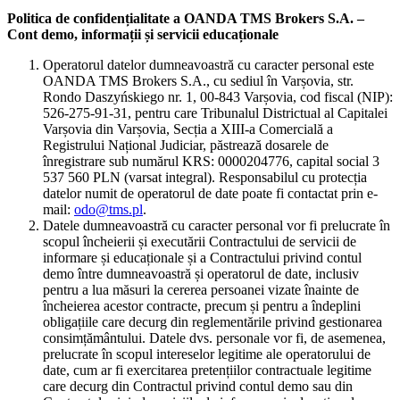
Politica de confidențialitate a OANDA TMS Brokers S.A. –
Cont demo, informații și servicii educaționale
Operatorul datelor dumneavoastră cu caracter personal este
OANDA TMS Brokers S.A., cu sediul în Varșovia, str.
Rondo Daszyńskiego nr. 1, 00-843 Varșovia, cod fiscal (NIP):
526-275-91-31, pentru care Tribunalul Districtual al Capitalei
Varșovia din Varșovia, Secția a XIII-a Comercială a
Registrului Național Judiciar, păstrează dosarele de
înregistrare sub numărul KRS: 0000204776, capital social 3
537 560 PLN (varsat integral). Responsabilul cu protecția
datelor numit de operatorul de date poate fi contactat prin e-
mail:
odo@tms.pl
.
Datele dumneavoastră cu caracter personal vor fi prelucrate în
scopul încheierii și executării Contractului de servicii de
informare și educaționale și a Contractului privind contul
demo între dumneavoastră și operatorul de date, inclusiv
pentru a lua măsuri la cererea persoanei vizate înainte de
încheierea acestor contracte, precum și pentru a îndeplini
obligațiile care decurg din reglementările privind gestionarea
consimțământului. Datele dvs. personale vor fi, de asemenea,
prelucrate în scopul intereselor legitime ale operatorului de
date, cum ar fi exercitarea pretențiilor contractuale legitime
care decurg din Contractul privind contul demo sau din