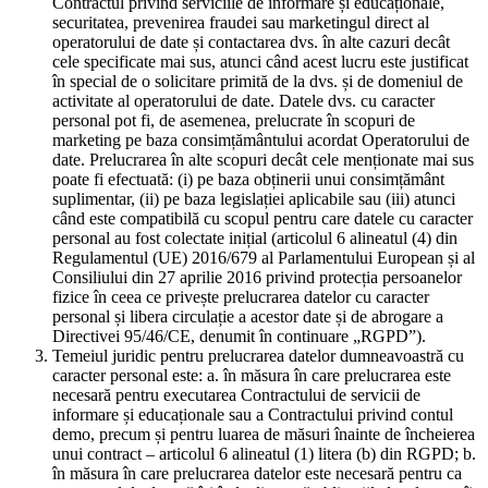
Contractul privind serviciile de informare și educaționale,
securitatea, prevenirea fraudei sau marketingul direct al
operatorului de date și contactarea dvs. în alte cazuri decât
cele specificate mai sus, atunci când acest lucru este justificat
în special de o solicitare primită de la dvs. și de domeniul de
activitate al operatorului de date. Datele dvs. cu caracter
personal pot fi, de asemenea, prelucrate în scopuri de
marketing pe baza consimțământului acordat Operatorului de
date. Prelucrarea în alte scopuri decât cele menționate mai sus
poate fi efectuată: (i) pe baza obținerii unui consimțământ
suplimentar, (ii) pe baza legislației aplicabile sau (iii) atunci
când este compatibilă cu scopul pentru care datele cu caracter
personal au fost colectate inițial (articolul 6 alineatul (4) din
Regulamentul (UE) 2016/679 al Parlamentului European și al
Consiliului din 27 aprilie 2016 privind protecția persoanelor
fizice în ceea ce privește prelucrarea datelor cu caracter
personal și libera circulație a acestor date și de abrogare a
Directivei 95/46/CE, denumit în continuare „RGPD”).
Temeiul juridic pentru prelucrarea datelor dumneavoastră cu
caracter personal este: a. în măsura în care prelucrarea este
necesară pentru executarea Contractului de servicii de
informare și educaționale sau a Contractului privind contul
demo, precum și pentru luarea de măsuri înainte de încheierea
unui contract – articolul 6 alineatul (1) litera (b) din RGPD; b.
în măsura în care prelucrarea datelor este necesară pentru ca