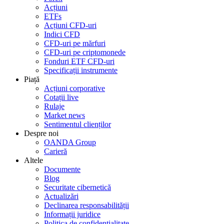
Acțiuni
ETFs
Acțiuni CFD-uri
Indici CFD
CFD-uri pe mărfuri
CFD-uri pe criptomonede
Fonduri ETF CFD-uri
Specificații instrumente
Piață
Acțiuni corporative
Cotații live
Rulaje
Market news
Sentimentul clienților
Despre noi
OANDA Group
Carieră
Altele
Documente
Blog
Securitate cibernetică
Actualizări
Declinarea responsabilității
Informații juridice
Politica de confidențialitate