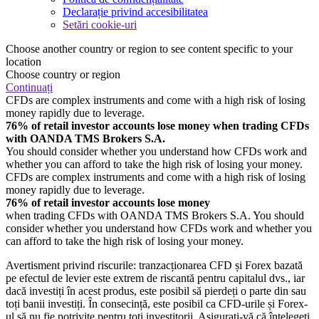
Declarație privind accesibilitatea
Setări cookie-uri
Choose another country or region to see content specific to your
location
Choose country or region
Continuați
CFDs are complex instruments and come with a high risk of losing
money rapidly due to leverage.
76% of retail investor accounts lose money when trading CFDs
with OANDA TMS Brokers S.A.
You should consider whether you understand how CFDs work and
whether you can afford to take the high risk of losing your money.
CFDs are complex instruments and come with a high risk of losing
money rapidly due to leverage.
76% of retail investor accounts lose money
when trading CFDs with OANDA TMS Brokers S.A. You should
consider whether you understand how CFDs work and whether you
can afford to take the high risk of losing your money.
Avertisment privind riscurile: tranzacționarea CFD și Forex bazată
pe efectul de levier este extrem de riscantă pentru capitalul dvs., iar
dacă investiți în acest produs, este posibil să pierdeți o parte din sau
toți banii investiți. În consecință, este posibil ca CFD-urile și Forex-
ul să nu fie potrivite pentru toți investitorii. Asigurați-vă că înțelegeți