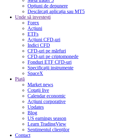
Meta trader 5
Opțiuni de depunere
Descărcați aplicația sau MT5
Unde să investești
Forex
Acțiuni
ETFs
Acțiuni CFD-uri
Indici CFD
CFD-uri pe mărfuri
CFD-uri pe criptomonede
Fonduri ETF CFD-uri
Specificații instrumente
SpaceX
Piață
Market news
Cotații live
Calendar economic
Acțiuni corporative
Updates
Blog
US earnings season
Learn TradingView
Sentimentul clienților
Contact