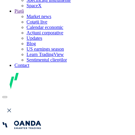
Specificații instrumente
SpaceX
Piață
Market news
Cotații live
Calendar economic
Acțiuni corporative
Updates
Blog
US earnings season
Learn TradingView
Sentimentul clienților
Contact