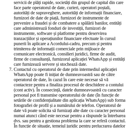
servicii de plăți rapide, societăți din grupul de capital din care
face parte operatorul de date, curieri, operatori poștali,
autorități de supraveghere, autorități de informații financiare,
furnizori de date de piață, furnizori de instrumente de
prevenire a fraudei și de combatere a spălării banilor, entități
care administrează fonduri de investiții, furnizori de
instrumente, software și platforme pentru deservirea
tranzacțiilor și operațiunilor financiare efectuate în cursul
punerii în aplicare a Acordului-cadru, precum și pentru
trimiterea de informații comerciale prin mijloace de
comunicare electronică, consilieri juridici, firme de audit,
firme de consultanță, furnizorul aplicației WhatsApp și entități
care furnizează servere și stochează date.
Contactul cu operatorul de date prin intermediul aplicației
WhatsApp poate fi inițiat de dumneavoastră sau de către
operatorul de date, în cazul în care este necesar să vă
contacteze pentru a finaliza procesul de deschidere a contului
(cont activ). În consecință, datele dumneavoastră cu caracter
personal pot fi transmise operatorului de date (în funcție de
setările de confidențialitate din aplicația WhatsApp) sub forma
fotografiei de profil și a numărului de telefon. Operatorul de
date vă poate solicita să furnizați alte date cu caracter personal
numai atunci când este necesar pentru a răspunde la întrebarea
dvs. sau pentru a gestiona problema la care se referă contactul.
În funcție de situație, temeiul juridic pentru prelucrarea datelor