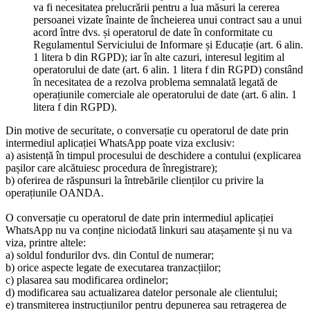
va fi necesitatea prelucrării pentru a lua măsuri la cererea
persoanei vizate înainte de încheierea unui contract sau a unui
acord între dvs. și operatorul de date în conformitate cu
Regulamentul Serviciului de Informare și Educație (art. 6 alin.
1 litera b din RGPD); iar în alte cazuri, interesul legitim al
operatorului de date (art. 6 alin. 1 litera f din RGPD) constând
în necesitatea de a rezolva problema semnalată legată de
operațiunile comerciale ale operatorului de date (art. 6 alin. 1
litera f din RGPD).
Din motive de securitate, o conversație cu operatorul de date prin
intermediul aplicației WhatsApp poate viza exclusiv:
a) asistență în timpul procesului de deschidere a contului (explicarea
pașilor care alcătuiesc procedura de înregistrare);
b) oferirea de răspunsuri la întrebările clienților cu privire la
operațiunile OANDA.
O conversație cu operatorul de date prin intermediul aplicației
WhatsApp nu va conține niciodată linkuri sau atașamente și nu va
viza, printre altele:
a) soldul fondurilor dvs. din Contul de numerar;
b) orice aspecte legate de executarea tranzacțiilor;
c) plasarea sau modificarea ordinelor;
d) modificarea sau actualizarea datelor personale ale clientului;
e) transmiterea instrucțiunilor pentru depunerea sau retragerea de