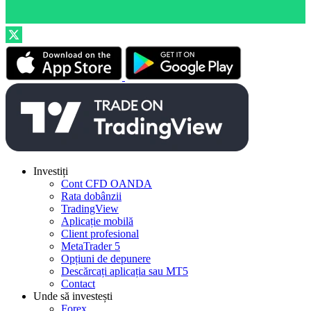
Investiți
Cont CFD OANDA
Rata dobânzii
TradingView
Aplicație mobilă
Client profesional
MetaTrader 5
Opțiuni de depunere
Descărcați aplicația sau MT5
Contact
Unde să investești
Forex