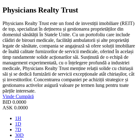
Physicians Realty Trust
Physicians Realty Trust este un fond de investiții imobiliare (REIT)
de top, specializat în deținerea și gestionarea proprietăților din
domeniul sănătății în Statele Unite. Cu un portofoliu care include
clădiri de birouri medicale, facilități ambulatorii și alte proprietăți
legate de sănătate, compania se angajează să ofere soluții imobiliare
de înaltă calitate furnizorilor de servicii medicale, oferind în același
timp randamente solide acționarilor săi. Susținută de o echipă de
management experimentată, cu o înțelegere profundă a industriei
medicale, Physicians Realty Trust menține relații solide cu chiriașii
săi și se dedică furnizării de servicii excepționale atât chiriașilor, cât
și investitorilor. Concentrarea companiei pe achiziții strategice și
gestionarea activelor asigură valoare pe termen lung pentru toate
părțile interesate.
Vinde
Cumpără
BID
0.0000
ASK
0.0000
1H
1D
7D
30D