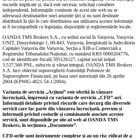
riscurile implicate și, dacă este necesar, solicitați consiliere
independentă. Informațiile conținute de acest site web nu se
adresează destinatarilor unei anumite țări și nu sunt destinate
distribuirii în țări în care distribuirea sau utilizarea acestor informații
ar fi incompatibilă cu legislația, dispozițiile și reglementările locale.
OANDA TMS Brokers S.A., cu sediul social în Varșovia, Varșovia
UNIT, Daszyńskiego 1, 00-843, Varșovia, înregistrată la Judecătoria
Capitalei Varșovia din Varșovia, Secția a XIII-a Comercială a
Registrului Tribunalului Național, cu numărul KRS 0000204776,
cod de identificare fiscală 595126127, capital social inițial:
3.537,560 PNL, subscris și vărsat integral. OANDA TMS Brokers
S.A. face obiectul supravegherii Autorității Poloneze de
Supraveghere Financiară, pe baza unei autorizații din 26 aprilie
2004 (KPWiG-4021-54-1/2004).
Varianta de serviciu „Acțiuni” este oferită în vânzare
încrucișată, împreună cu varianta de serviciu „CFD”-uri.
Informații detaliate privind riscurile care decurg din diversele
servicii care fac parte din vânzarea încrucișată, precum și
informații privind costurile și comisioanele asociate acestor
servicii, sunt disponibile pe site-ul web al OANDA TMS
Brokers, în secțiunea „Documente”.
CFD-urile sunt instrumente complexe și au un risc ridicat de a