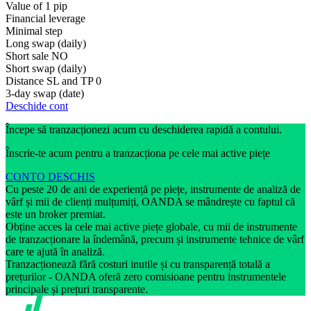
Value of 1 pip
Financial leverage
Minimal step
Long swap (daily)
Short sale
NO
Short swap (daily)
Distance SL and TP
0
3-day swap (date)
Deschide cont
Începe să tranzacționezi acum cu deschiderea rapidă a contului.
Înscrie-te acum pentru a tranzacționa pe cele mai active piețe
CONTO DESCHIS
Cu peste 20 de ani de experiență pe piețe, instrumente de analiză de
vârf și mii de clienți mulțumiți, OANDA se mândrește cu faptul că
este un broker premiat.
Obține acces la cele mai active piețe globale, cu mii de instrumente
de tranzacționare la îndemână, precum și instrumente tehnice de vârf
care te ajută în analiză.
Tranzacționează fără costuri inutile și cu transparență totală a
prețurilor - OANDA oferă zero comisioane pentru instrumentele
principale și prețuri transparente.