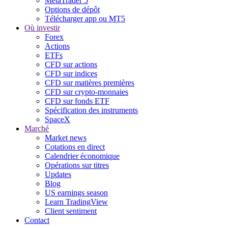
MetaTrader 5
Options de dépôt
Télécharger app ou MT5
Où investir
Forex
Actions
ETFs
CFD sur actions
CFD sur indices
CFD sur matières premières
CFD sur crypto-monnaies
CFD sur fonds ETF
Spécification des instruments
SpaceX
Marché
Market news
Cotations en direct
Calendrier économique
Opérations sur titres
Updates
Blog
US earnings season
Learn TradingView
Client sentiment
Contact