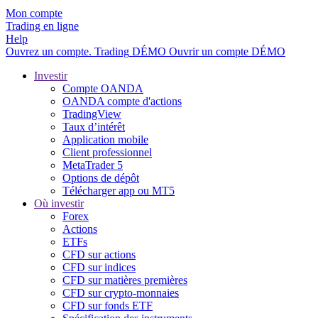
Mon compte
Trading en ligne
Help
Ouvrez un compte.
Trading
DÉMO
Ouvrir un compte DÉMO
Investir
Compte OANDA
OANDA compte d'actions
TradingView
Taux d’intérêt
Application mobile
Client professionnel
MetaTrader 5
Options de dépôt
Télécharger app ou MT5
Où investir
Forex
Actions
ETFs
CFD sur actions
CFD sur indices
CFD sur matières premières
CFD sur crypto-monnaies
CFD sur fonds ETF