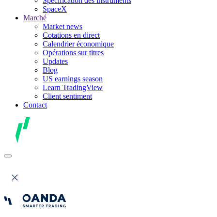
Spécification des instruments
SpaceX
Marché
Market news
Cotations en direct
Calendrier économique
Opérations sur titres
Updates
Blog
US earnings season
Learn TradingView
Client sentiment
Contact