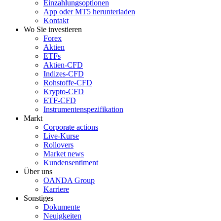
Einzahlungsoptionen
App oder MT5 herunterladen
Kontakt
Wo Sie investieren
Forex
Aktien
ETFs
Aktien-CFD
Indizes-CFD
Rohstoffe-CFD
Krypto-CFD
ETF-CFD
Instrumentenspezifikation
Markt
Corporate actions
Live-Kurse
Rollovers
Market news
Kundensentiment
Über uns
OANDA Group
Karriere
Sonstiges
Dokumente
Neuigkeiten