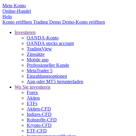
Mein Konto
Online-Handel
Help
Konto eröffnen
Trading
Demo
Demo-Konto eröffnen
Investieren
OANDA-Konto
OANDA stocks account
TradingView
Zinssätze
Mobile app
Professioneller Kunde
MetaTrader 5
Einzahlungsoptionen
App oder MT5 herunterladen
Wo Sie investieren
Forex
Aktien
ETFs
Aktien-CFD
Indizes-CFD
Rohstoffe-CFD
Krypto-CFD
ETF-CFD