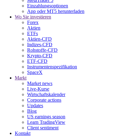
MetaTrader 5
Einzahlungsoptionen
App oder MT5 herunterladen
Wo Sie investieren
Forex
Aktien
ETFs
Aktien-CFD
Indizes-CFD
Rohstoffe-CFD
Krypto-CFD
ETF-CFD
Instrumentenspezifikation
SpaceX
Markt
Market news
Live-Kurse
Wirtschaftskalender
Corporate actions
Updates
Blog
US earnings season
Learn TradingView
Client sentiment
Kontakt