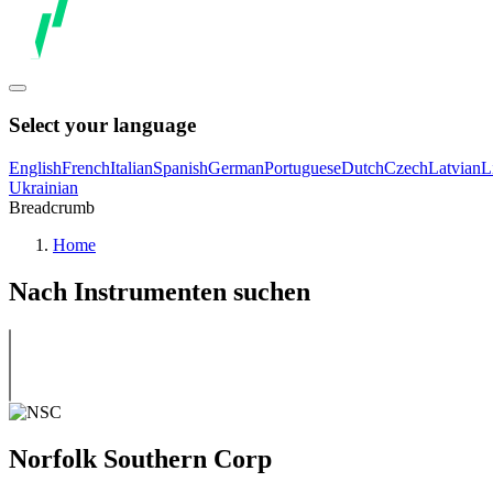
Select your language
English
French
Italian
Spanish
German
Portuguese
Dutch
Czech
Latvian
L
Ukrainian
Breadcrumb
Home
Nach Instrumenten suchen
Norfolk Southern Corp