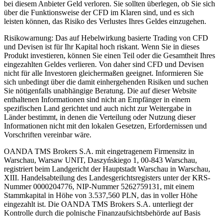
bei diesem Anbieter Geld verloren. Sie sollten überlegen, ob Sie sich
über die Funktionsweise der CFD im Klaren sind, und es sich
leisten können, das Risiko des Verlustes Ihres Geldes einzugehen.
Risikowarnung: Das auf Hebelwirkung basierte Trading von CFD
und Devisen ist für Ihr Kapital hoch riskant. Wenn Sie in dieses
Produkt investieren, können Sie einen Teil oder die Gesamtheit Ihres
eingezahlten Geldes verlieren. Von daher sind CFD und Devisen
nicht für alle Investoren gleichermaßen geeignet. Informieren Sie
sich unbedingt über die damit einhergehenden Risiken und suchen
Sie nötigenfalls unabhängige Beratung. Die auf dieser Website
enthaltenen Informationen sind nicht an Empfänger in einem
spezifischen Land gerichtet und auch nicht zur Weitergabe in
Länder bestimmt, in denen die Verteilung oder Nutzung dieser
Informationen nicht mit den lokalen Gesetzen, Erfordernissen und
Vorschriften vereinbar wäre.
OANDA TMS Brokers S.A. mit eingetragenem Firmensitz in
Warschau, Warsaw UNIT, Daszyńskiego 1, 00-843 Warschau,
registriert beim Landgericht der Hauptstadt Warschau in Warschau,
XIII. Handelsabteilung des Landesgerichtsregisters unter der KRS-
Nummer 0000204776, NIP-Nummer 5262759131, mit einem
Stammkapital in Höhe von 3.537,560 PLN, das in voller Höhe
eingezahlt ist. Die OANDA TMS Brokers S.A. unterliegt der
Kontrolle durch die polnische Finanzaufsichtsbehörde auf Basis