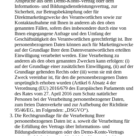
Ansprüche aus dem Demo-Konto-Vertrag oder dem
Informations- und Bildungsdienstleistungsvertrag, zur
Sicherheit, zur Betrugsbekämpfung oder für
Direktmarketingzwecke des Verantwortlichen sowie zur
Kontaktaufnahme mit Ihnen in anderen als den oben
genannten Fällen, sofern dies insbesondere durch eine von
Ihnen eingegangene Anfrage und den Umfang der
Geschäftstätigkeit des Verantwortlichen gerechtfertigt ist. Ihre
personenbezogenen Daten können auch für Marketingzwecke
auf der Grundlage Ihrer dem Datenverantwortlichen erteilten
Einwilligung verarbeitet werden. Eine Verarbeitung zu
anderen als den oben genannten Zwecken kann erfolgen: (i)
auf der Grundlage einer zusätzlichen Einwilligung, (ii) auf der
Grundlage geltenden Rechts oder (iii) wenn sie mit dem
Zweck vereinbar ist, für den die personenbezogenen Daten
ursprünglich erhoben wurden (Artikel 6 Absatz 4 der
Verordnung (EU) 2016/679 des Europäischen Parlaments und
des Rates vom 27. April 2016 zum Schutz natürlicher
Personen bei der Verarbeitung personenbezogener Daten,
zum freien Datenverkehr und zur Aufhebung der Richtlinie
95/46/EG, im Folgenden: „DSGVO“).
Die Rechtsgrundlage für die Verarbeitung Ihrer
personenbezogenen Daten ist: a. soweit die Verarbeitung für
die Erfüllung des Vertrags über Informations- und
Bildungsdienstleistungen oder des Demo-Konto-Vertrags