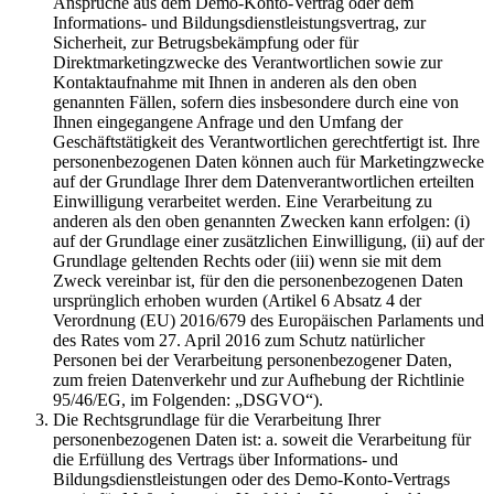
Ansprüche aus dem Demo-Konto-Vertrag oder dem
Informations- und Bildungsdienstleistungsvertrag, zur
Sicherheit, zur Betrugsbekämpfung oder für
Direktmarketingzwecke des Verantwortlichen sowie zur
Kontaktaufnahme mit Ihnen in anderen als den oben
genannten Fällen, sofern dies insbesondere durch eine von
Ihnen eingegangene Anfrage und den Umfang der
Geschäftstätigkeit des Verantwortlichen gerechtfertigt ist. Ihre
personenbezogenen Daten können auch für Marketingzwecke
auf der Grundlage Ihrer dem Datenverantwortlichen erteilten
Einwilligung verarbeitet werden. Eine Verarbeitung zu
anderen als den oben genannten Zwecken kann erfolgen: (i)
auf der Grundlage einer zusätzlichen Einwilligung, (ii) auf der
Grundlage geltenden Rechts oder (iii) wenn sie mit dem
Zweck vereinbar ist, für den die personenbezogenen Daten
ursprünglich erhoben wurden (Artikel 6 Absatz 4 der
Verordnung (EU) 2016/679 des Europäischen Parlaments und
des Rates vom 27. April 2016 zum Schutz natürlicher
Personen bei der Verarbeitung personenbezogener Daten,
zum freien Datenverkehr und zur Aufhebung der Richtlinie
95/46/EG, im Folgenden: „DSGVO“).
Die Rechtsgrundlage für die Verarbeitung Ihrer
personenbezogenen Daten ist: a. soweit die Verarbeitung für
die Erfüllung des Vertrags über Informations- und
Bildungsdienstleistungen oder des Demo-Konto-Vertrags