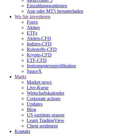
MetaTrader 5
Einzahlungsoptionen
App oder MT5 herunterladen
Wo Sie investieren
Forex
Aktien
ETFs
Aktien-CFD
Indizes-CFD
Rohstoffe-CFD
Krypto-CFD
ETF-CFD
Instrumentenspezifikation
SpaceX
Markt
Market news
Live-Kurse
Wirtschaftskalender
Corporate actions
Updates
Blog
US earnings season
Learn TradingView
Client sentiment
Kontakt