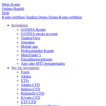
Mein Konto
Online-Handel
Help
Konto eröffnen
Trading
Demo
Demo-Konto eröffnen
Investieren
OANDA-Konto
OANDA stocks account
TradingView
Zinssätze
Mobile app
Professioneller Kunde
MetaTrader 5
Einzahlungsoptionen
App oder MT5 herunterladen
Wo Sie investieren
Forex
Aktien
ETFs
Aktien-CFD
Indizes-CFD
Rohstoffe-CFD
Krypto-CFD
ETF-CFD