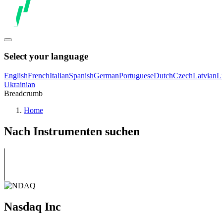
Select your language
English
French
Italian
Spanish
German
Portuguese
Dutch
Czech
Latvian
L
Ukrainian
Breadcrumb
Home
Nach Instrumenten suchen
Nasdaq Inc