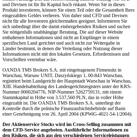
und Devisen ist für Ihr Kapital hoch riskant. Wenn Sie in dieses
Produkt investieren, können Sie einen Teil oder die Gesamtheit Ihres
eingezahlten Geldes verlieren. Von daher sind CFD und Devisen
nicht für alle Investoren gleichermaßen geeignet. Informieren Sie
sich unbedingt über die damit einhergehenden Risiken und suchen
Sie nötigenfalls unabhängige Beratung. Die auf dieser Website
enthaltenen Informationen sind nicht an Empfänger in einem
spezifischen Land gerichtet und auch nicht zur Weitergabe in
Länder bestimmt, in denen die Verteilung oder Nutzung dieser
Informationen nicht mit den lokalen Gesetzen, Erfordernissen und
Vorschriften vereinbar wäre.
OANDA TMS Brokers S.A. mit eingetragenem Firmensitz in
Warschau, Warsaw UNIT, Daszyńskiego 1, 00-843 Warschau,
registriert beim Landgericht der Hauptstadt Warschau in Warschau,
XIII. Handelsabteilung des Landesgerichtsregisters unter der KRS-
Nummer 0000204776, NIP-Nummer 5262759131, mit einem
Stammkapital in Höhe von 3.537,560 PLN, das in voller Höhe
eingezahlt ist. Die OANDA TMS Brokers S.A. unterliegt der
Kontrolle durch die polnische Finanzaufsichtsbehörde auf Basis
einer Genehmigung von 26. April 2004 (KPWiG-4021-54-1/2004).
Der Aktienservice Stocks wird im Cross-Selling zusammen mit
dem CFD-Service angeboten. Ausführliche Informationen zu
den Risiken, die sich aus den verschiedenen Serviceleistungen