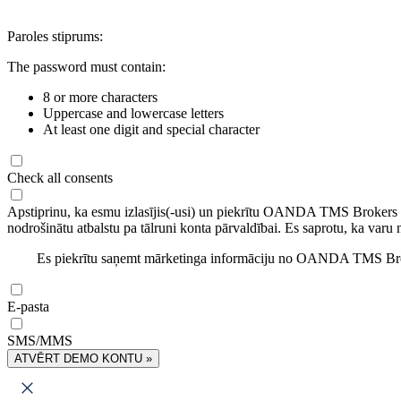
Paroles stiprums:
The password must contain:
8 or more characters
Uppercase and lowercase letters
At least one digit and special character
Check all consents
Apstiprinu, ka esmu izlasījis(-usi) un piekrītu OANDA TMS Brokers
nodrošinātu atbalstu pa tālruni konta pārvaldībai. Es saprotu, ka varu 
Es piekrītu saņemt mārketinga informāciju no OANDA TMS Brok
E-pasta
SMS/MMS
ATVĒRT DEMO KONTU »