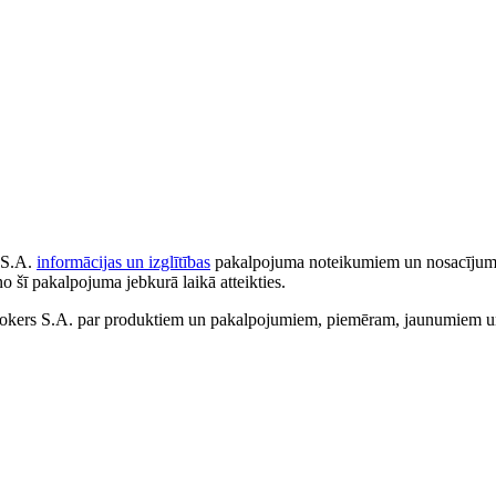
 S.A.
informācijas un izglītības
pakalpojuma noteikumiem un nosacījumiem
no šī pakalpojuma jebkurā laikā atteikties.
ers S.A. par produktiem un pakalpojumiem, piemēram, jaunumiem un 