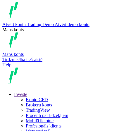
Atvērt kontu
Trading
Demo
Atvērt demo kontu
Mans konts
Mans konts
Tirdzniecība tiešsaistē
Help
Investē
Konto CFD
Brokeru konts
TradingView
Procenti par līdzekļiem
Mobilā lietotne
Profesionāls klients