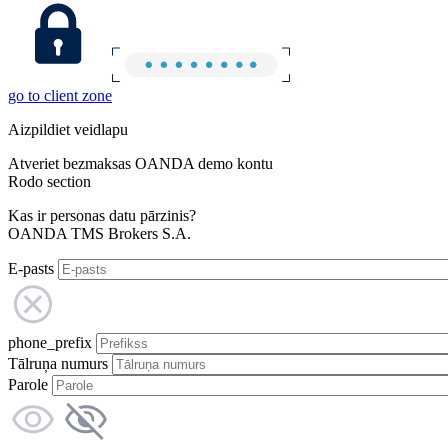
go to client zone
Aizpildiet veidlapu
Atveriet bezmaksas OANDA demo kontu
Rodo section
Kas ir personas datu pārzinis?
OANDA TMS Brokers S.A.
E-pasts
phone_prefix
Tālruņa numurs
Parole