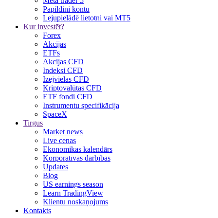
Meta trader 5
Papildini kontu
Lejupielādē lietotni vai MT5
Kur investēt?
Forex
Akcijas
ETFs
Akcijas CFD
Indeksi CFD
Izejvielas CFD
Kriptovalūtas CFD
ETF fondi CFD
Instrumentu specifikācija
SpaceX
Tirgus
Market news
Live cenas
Ekonomikas kalendārs
Korporatīvās darbības
Updates
Blog
US earnings season
Learn TradingView
Klientu noskaņojums
Kontakts