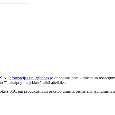
 S.A.
informācijas un izglītības
pakalpojuma noteikumiem un nosacījumiem
no šī pakalpojuma jebkurā laikā atteikties.
ers S.A. par produktiem un pakalpojumiem, piemēram, jaunumiem un 