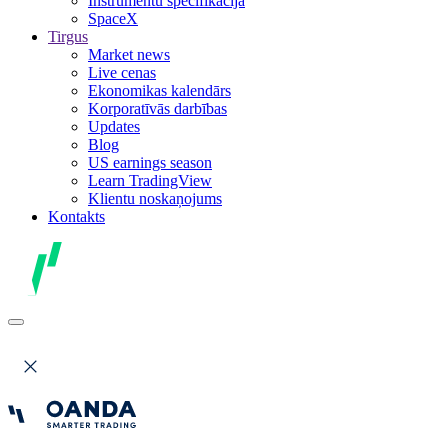
Instrumentu specifikācija
SpaceX
Tirgus
Market news
Live cenas
Ekonomikas kalendārs
Korporatīvās darbības
Updates
Blog
US earnings season
Learn TradingView
Klientu noskaņojums
Kontakts