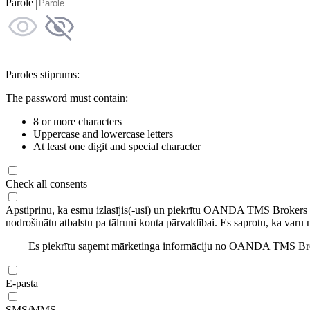
Parole
Paroles stiprums:
The password must contain:
8 or more characters
Uppercase and lowercase letters
At least one digit and special character
Check all consents
Apstiprinu, ka esmu izlasījis(-usi) un piekrītu OANDA TMS Brokers
nodrošinātu atbalstu pa tālruni konta pārvaldībai. Es saprotu, ka varu 
Es piekrītu saņemt mārketinga informāciju no OANDA TMS Brok
E-pasta
SMS/MMS