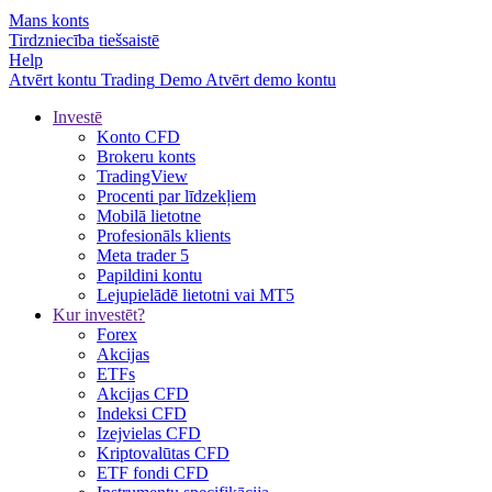
Mans konts
Tirdzniecība tiešsaistē
Help
Atvērt kontu
Trading
Demo
Atvērt demo kontu
Investē
Konto CFD
Brokeru konts
TradingView
Procenti par līdzekļiem
Mobilā lietotne
Profesionāls klients
Meta trader 5
Papildini kontu
Lejupielādē lietotni vai MT5
Kur investēt?
Forex
Akcijas
ETFs
Akcijas CFD
Indeksi CFD
Izejvielas CFD
Kriptovalūtas CFD
ETF fondi CFD