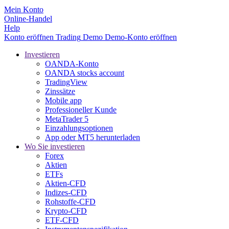
Mein Konto
Online-Handel
Help
Konto eröffnen
Trading
Demo
Demo-Konto eröffnen
Investieren
OANDA-Konto
OANDA stocks account
TradingView
Zinssätze
Mobile app
Professioneller Kunde
MetaTrader 5
Einzahlungsoptionen
App oder MT5 herunterladen
Wo Sie investieren
Forex
Aktien
ETFs
Aktien-CFD
Indizes-CFD
Rohstoffe-CFD
Krypto-CFD
ETF-CFD