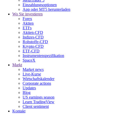
MetaTrader 5
Einzahlungsoptionen
App oder MT5 herunterladen
Wo Sie investieren
Forex
Aktien
ETFs
Aktien-CFD
Indizes-CFD
Rohstoffe-CFD
Krypto-CFD
ETF-CFD
Instrumentenspezifikation
SpaceX
Markt
Market news
Live-Kurse
Wirtschaftskalender
Corporate actions
Updates
Blog
US earnings season
Learn TradingView
Client sentiment
Kontakt